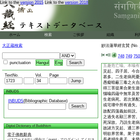
Link to the
version 2015
Link to the
version 2018
事。此中即説恩斷智
者。自他雙益表久脩
經 利益一切
朽故
至
相。亦合多宅。遍三
中生。故前喩云我及
ホーム
検索
ご挨拶
組織
利
生示居生死。示於今
入宅之所以也。亦有
大正蔵検索
妙法蓮華經玄賛 (No.
佛爲利益故入宅。衆
一乘教行故
748
749
750
經 爲度衆生
三菩
至
punctuation
Hangul
Eng
五趣危亡喩。本喩有
災起。四子居。今合
TextNo.
Vol.
Page
甚多。二生老病死憂
愚癡暗蔽三毒之火合
得三菩提果合衆生遊
INBUDS
惱喩四蘊中無常及苦
生老病死。若次第配
INBUDS
(Bibliographic Database)
或宅壞中所有過失。
Search
故配四薀義如前説。
之過失名顯三界苦。
死深故。乃説生老病
Digital Dictionary of Buddhism
故諸方災起。通三界
明欲界苦果。衆子遊
電子佛教辭典
長者婦生眞子。未發
パスワードがない場合は「guest」でログインしてくださ