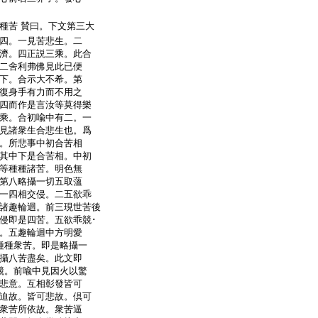
種苦 賛曰。下文第三大
四。一見苦悲生。二
濟。四正説三乘。此合
二舍利弗佛見此已便
下。合示大不希。第
復身手有力而不用之
四而作是言汝等莫得樂
乘。合初喩中有二。一
見諸衆生合悲生也。爲
。所悲事中初合苦相
其中下是合苦相。中初
等種種諸苦。明色無
第八略攝一切五取薀
一四相交侵。二五欲乖
諸趣輪迴。前三現世苦後
侵即是四苦。五欲乖競･
。五趣輪迴中方明愛
種種衆苦。即是略攝一
攝八苦盡矣。此文即
競。前喩中見因火以驚
悲意。互相彰發皆可
迫故。皆可悲故。倶可
衆苦所依故。衆苦逼