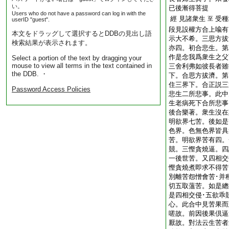
い。
已後漸得菩提
Users who do not have a password can log in with the
經 見諸衆生
受種
至
userID "guest".
段見設權方合上喩有
本文をドラッグして選択するとDDBの見出し語
示大不希。三思方拔
検索結果が表示されます。
亦四。初合悲生。第
作是念我爲衆生之父
Select a portion of the text by dragging your
mouse to view all terms in the text contained in
三舍利弗如彼長者雖
the DDB. ・
下。合思方拔濟。第
住三界下。合正説三
Password Access Policies
悲生二所悲事。此中
生老病死下合所悲事
後合樂著。衆生沒在
明欲界七苦。後如是
色界。色無色界皆具
苦。明欲界苦有四。
競。三慳貪燒逼。四
一後世苦。又四相交
慳貪燒煮即求不得苦
別離苦怨憎會苦･并
切五取薀苦。如是總
是四相交侵･五欲乖
心。此合中見苦果而
嗟故。前因後果倶逼
厭故。對法云生苦者