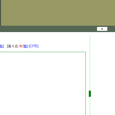
有
] [返り点:
有
/
無
]
[CITE]