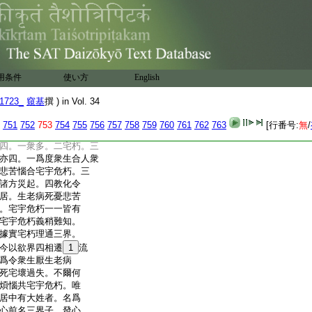
徳。如次配前三種長
因悲智滿故
火宅 賛曰。第五合宅
界故爲利五趣示於
諸子若不時出。即爲衆
用条件
使い方
English
身方從宅出。此明
解云利益者即戸牗。
1723_
窺基
撰 ) in Vol. 34
生依利益而出宅。即
751
752
753
754
755
756
757
758
759
760
761
762
763
[行番号:
無
/
提 賛曰。第二大段合
四。一衆多。二宅朽。三
亦四。一爲度衆生合人衆
悲苦惱合宅宇危朽。三
諸方災起。四教化令
居。生老病死憂悲苦
。宅宇危朽一一皆有
宅宇危朽義稍難知。
據實宅朽理通三界。
今以欲界四相遷
1
流
爲令衆生厭生老病
死宅壞過失。不爾何
煩惱共宅宇危朽。唯
居中有大姓者。名爲
心前名三界子。發心