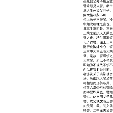
生死如父知子應反故
譬還領見火譬。衆生
應入生死如父見子。
但大格相擬不可一一
領上救子不得譬。冷
中如此種種之言也。
鹿車牛車即是。三乘
三乘之前説人天乘也
疑之也。誘引還家譬
化子得譬。領上二車
財密化陶練小心二譬
三車中大車正明大乘
乘。是故二譬還領之
大車譬。所以不領第
即知佛不虚故不領不
向以後譬必須同前。
者佛及弟子共顯發密
法。故佛説六譬於前
格相領而形勢各異。
領前六爲傍例如譬喩
而轉變即異也。譬如
譬也。此文明父子凡
譬。次父就文明三譬
約父明二義。初文就
時譬。二中途失父譬