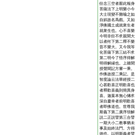
但念三空者厭此報身
菩薩法下上明樂小今
大士現變不難喩之如
自娯故名爲戲。又如
淨佛國土成就衆生者
就衆生也。心不喜樂
今明非但不求親聞大
以者何下第二釋不樂
昔不樂大。又今我等
化菩薩下第三結不求
第二明今了悟序得解
明得解縁也。上雖聞
授聲聞記方審一乘。
作佛故授二乘記。是
智度論云法華經授二
心甚歡喜正明歡喜也
者釋歡喜義則簡異身
喜。迦葉本無心悕求
深自慶幸者前明歡喜
者即佛道也。世尊我
斯義下第二廣序領解
説二正説譬第三合譬
一期大小二教事猶未
事及始終法門。方得
徳也。以明斯義者譬