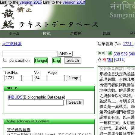
Link to the
version 2015
Link to the
version 2018
故破邪見有解故破無
此義難明。今更以四
復虚心信受而未能解
者解而不信謂利根邪
謂正見利根人也。即
解謂鈍根邪見人也。
ホーム
検索
ご挨拶
組織
利
義。一者上有所對二
者解有二種。一者見
大正蔵検索
法華義疏 (No.
1721_
見理情多如諸菩薩。
於是衆中能一心聽諸
538
539
540
憑師義多見理情少。
点:
有
/
無
]
[CITE]
punctuation
Hangul
Eng
佛語故得入此經非己
於菩薩見解故目聲聞
TextNo.
Vol.
Page
形者信是決定爲義雖
謂理必爾。不同凡夫
出體門者依阿毘曇信
INBUDS
地中信數。解是通大
之與解並以心爲體。
INBUDS
(Bibliographic Database)
義説爲二。今明若見
Search
體皆是一異執見。非
第四信解相門者舊云
謂權實有無。以三乘
Digital Dictionary of Buddhism
一無有三乘。今明蓋
心妙悟。若必執一乘
電子佛教辭典
取一者還是取捨有所
パスワードがない場合は「guest」でログインしてくださ