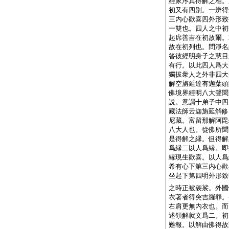
經家序其得解之相。
初又有四別。一辨得
三内心歡喜四外形致
一雙也。四人之中初
起席善吉在初故爾。
故在初列也。問淨名
答彼經明身子之慧目
有行。以此四人爲大
獨拔衆人之外非四大
解空旃延達有迦葉頭
佛境界經明八大聲聞
説。意謂十弟子中四
藏法師云迦旃延解修
尼藏。富留那解阿毘
八大人也。從佛所聞
是得解之縁。但得解
爲縁二以人爲縁。即
縁現生歡喜。以人爲
希有心下第三内心歡
坐起下第四明外形致
之時正被袈裟。外國
衣著者得突吉羅罪。
右肩更無内衣也。而
述領解就文爲二。初
難報。以解由佛得故