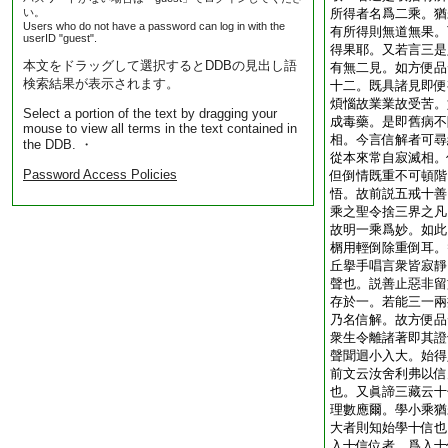
い。
所得者名爲二乘。猶
Users who do not have a password can log in with the
有所得則無道無果。
userID "guest".
得果耶。又若言三是
本文をドラッグして選択するとDDBの見出し語
有無二見。如方便品
検索結果が表示されます。
十二。既具諸見即便
煩惱故業業故受苦。
Select a portion of the text by dragging your
成毒藥。是即舊病不
mouse to view all terms in the text contained in
相。今言信解者可尋
the DDB. ・
從本來常自寂滅相。
Password Access Policies
但倒情既重不可頓階
悟。故前説五戒十善
乘之聖令捨三界之凡
故明一乘爲妙。如此
榍用輕倒除重倒耳。
丘擧手唱言衆皆寂靜
聲也。説善止惡非留
存於一。若能三一兩
乃名信解。故方便品
衆生令離諸著即其證
聲聞迴小入大。始得
前文云汝舍利弗以信
也。又眞諦三藏云十
理數應爾。學小乘猶
大者則知始學十信也
入十信位者。爲入十