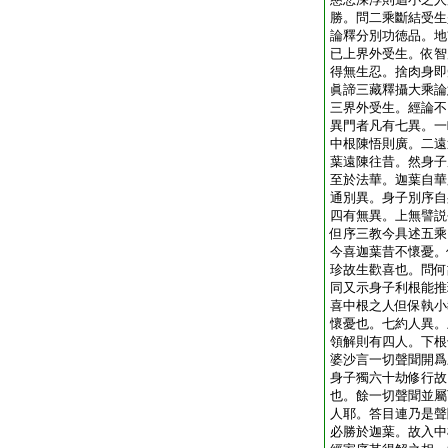
勝。問二乘斷結受生
論釋分別功徳品。地
已上界外受生。依智
得無生忍。捨肉身即
眞諦三藏釋攝大乘論
三界外受生。經論不
異門者凡有七異。一
中根陳悟則廣。二遠
葉遠陳往昔。然身子
至於法華。迦葉自華
通別異。身子別序自
四有無異。上無譬説
但序三教今具述五乘
今喜迦葉昔不懷憂。
珍故生歡喜也。問何
同又示身子利根能推
喜中根之人但保執小
懷憂也。七約人異。
領解則有四人。下根
婆沙言一切聲聞開爲
身子獨六十劫修行故
也。餘一切聲聞並屬
人耶。答目連乃是聲
必勝於迦葉。故入中