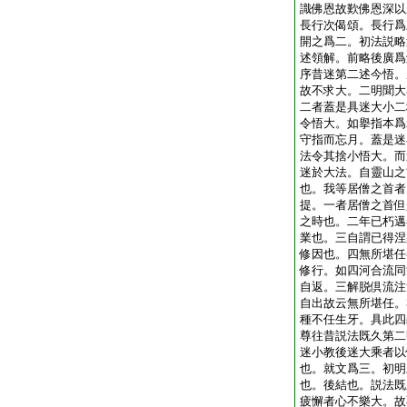
識佛恩故歎佛恩深以
長行次偈頌。長行爲
開之爲二。初法説略
述領解。前略後廣爲
序昔迷第二述今悟。
故不求大。二明聞大
二者蓋是具迷大小二
令悟大。如擧指本爲
守指而忘月。蓋是迷
法令其捨小悟大。而
迷於大法。自靈山之
也。我等居僧之首者
提。一者居僧之首但
之時也。二年已朽邁
業也。三自謂已得涅
修因也。四無所堪任
修行。如四河合流同
自返。三解脱倶流注
自出故云無所堪任。
種不任生牙。具此四
尊往昔説法既久第二
迷小教後迷大乘者以
也。就文爲三。初明
也。後結也。説法既
疲懈者心不樂大。故