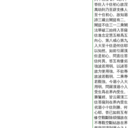
答但入十信初心故涅
萬劫到乃至辟支佛人
至十住初心。故知迴
諦三藏云闡提有二。
闡提不信三一二乘闡
法華破三始得入菩薩
信進念定慧五根爲五
向心。第八戒心第九
入大至十信是何信耶
以知然。如前引羅漢
但是初心。問直往菩
信何異。答互有優劣
強波若用弱。以諸菩
故方便用強。不欲專
故波若觀弱。二乘專
若觀強。今迴小入大
用弱。問羅漢迴小入
受生爲在界内受生。
勝鬘經。皆云羅漢三
信菩薩則在界内受生
劣迴小十信則勝。何
心耶。答已如前互有
修空觀斷除煩惱故在
不專觀空斷結故在界
慈悲深淳則迴小之人