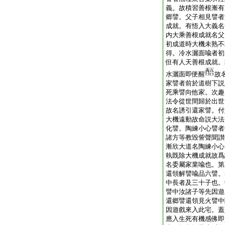
義。故積習善根漸有
郷譬。父子相見譬者
成就。有悟入大義名
内大乘善根成就名父
初成道時大機未熟不
得。冷水灑面喩者初
但有人天善根成就。
水灑面即便醒
故
家譬者前於道樹下説
死乘譬向他家。次趣
法令從世間歸於出世
故名誘引還家譬。付
大機遠動故命説大法
化譬。陶練小心譬者
諸方等教毀訾聲聞讃
漸欣大道名陶練小心
執既除大機成就故爲
名委屬家業喩也。第
還領解譬喩品六譬。
中長者及三十子也。
譬中汝諸子等先因遊
還郷譬還領見火譬中
因遊戲來入此宅。蓋
應入生死有機感佛即