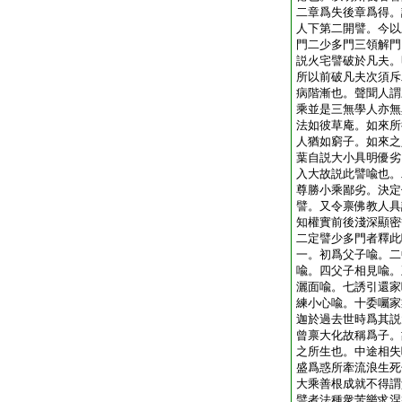
二章爲失後章爲得。
人下第二開譬。今以
門二少多門三領解門
説火宅譬破於凡夫。
所以前破凡夫次須斥
病階漸也。聲聞人謂
乘並是三無學人亦無
法如彼草庵。如來所
人猶如窮子。如來之
葉自説大小具明優劣
入大故説此譬喩也。
尊勝小乘鄙劣。決定
譬。又令禀佛教人具
知權實前後淺深顯密
二定譬少多門者釋此
一。初爲父子喩。二
喩。四父子相見喩。
灑面喩。七誘引還家
練小心喩。十委囑家
迦於過去世時爲其説
曾禀大化故稱爲子。
之所生也。中途相失
盛爲惑所牽流浪生死
大乘善根成就不得謂
譬者法種衆苦樂求涅