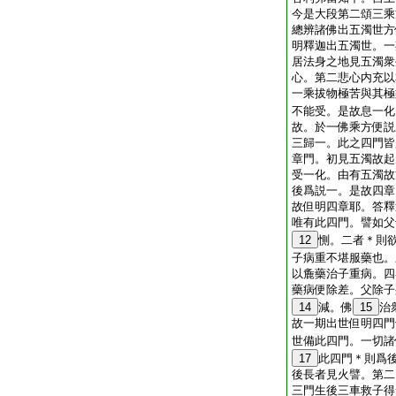
今是大段第二頌三乘
總辨諸佛出五濁世方
明釋迦出五濁世。一
居法身之地見五濁衆
心。第二悲心内充以
一乘拔物極苦與其極
不能受。是故息一化
故。於一佛乘方便説
三歸一。此之四門皆
章門。初見五濁故起
受一化。由有五濁故
後爲説一。是故四章
故但明四章耶。答釋
唯有此四門。譬如父
12
惻。二者＊則
子病重不堪服藥也。
以麁藥治子重病。四
藥病便除差。父除子
14
減。佛
15
治
故一期出世但明四門
世備此四門。一切諸
17
此四門＊則爲
後長者見火譬。第二
三門生後三車救子得