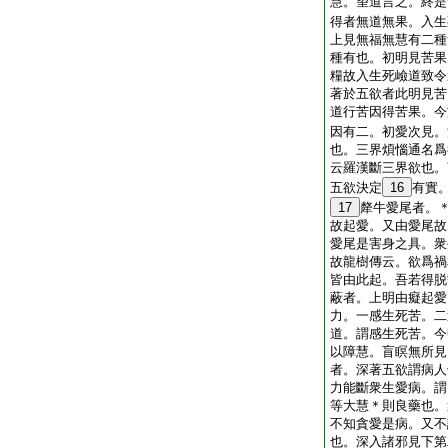
慧。望道言之。終是
得者無道無果。入生
上見無福無慧有二種
種有也。初明見苦果
糧故入生死嶮道致令
著於五欲者此明見苦
道行苦因得苦果。今
因有二。初愛次見。
也。三界煩惱通名爲
云羅漢斷三界欲也。
五欲決定
16
有實
17
犛牛愛尾者。
故起愛。又由愛尾故
愛尾是害身之具。衆
故龍樹傳云。欲爲禍
皆由此起。吾若得脱
蔽者。上明由癡起愛
力。一感生死苦。二
道。謂感生死苦。今
以障慧。盲瞑無所見
者。深著五欲謂病人
力能斷衆生愛病。謂
等大慧＊則良藥也。
不知貪愛是病。又不
也。深入諸邪見下第