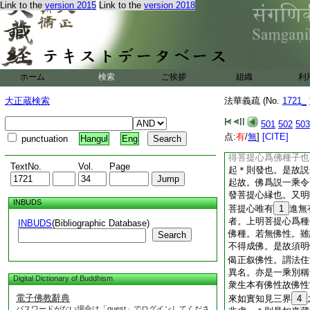
Link to the
version 2015
Link to the
version 2018
根本無所得善方乃成
足尊者。或以戒定爲
或以福慧爲二足。或
徳之二足也。外形以
二足
28
之尊也。
性也。而言常者。非
ホーム
検索
ご挨拶
組織
利
常無故云常無性也。
三。一以一乘教爲種
大正蔵検索
法華義疏 (No.
1721_
故。＊則是破教也。
嚴云下佛種子於衆生
501
502
503
來藏佛性爲種子。今
点:
有
/
無
]
[CITE]
punctuation
Hangul
Eng
子。上明無性。今辨
得菩提心爲佛種子也
TextNo.
Vol.
Page
起＊則發也。是故説
起故。佛爲説一乘令
發菩提心縁也。又明
INBUDS
菩提心唯有
1
進無
者。上明菩提心爲種
INBUDS
(Bibliographic Database)
佛種。若無佛性。雖
Search
不得成佛。是故須明
偈正叙佛性。謂法住
異名。亦是一乘別稱
Digital Dictionary of Buddhism
衆生本有佛性故佛性
電子佛教辭典
來如實知見三界
4
パスワードがない場合は「guest」でログインしてくださ