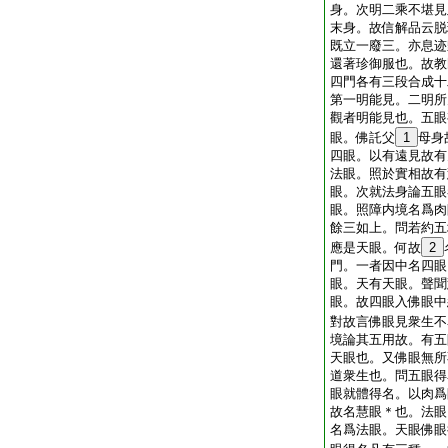
身。次明二乘不堪見
末身。故信解品云脱
既立一廢三。亦息迹
還著珍御服也。故教
四門各有三段合成十
第一明能見。二明所
觀者明能見也。五眼
眼。佛託父
1
母身
四眼。以有遠見故有
法眼。照於實相故有
眼。次就法身論五眼
眼。照障内境名爲肉
餘三如上。問若約五
應是天眼。何故
2
門。一者因中名四眼
眼。天有天眼。聲聞
眼。故四眼入佛眼中
對故言佛眼見衆生不
境論其五用故。有五
天眼也。又佛眼無所
道衆生也。問五眼得
眼就體得名。以肉爲
故名慧眼＊也。法眼
名爲法眼。天眼佛眼