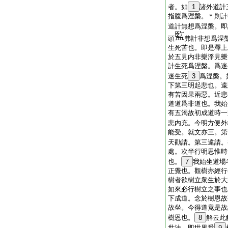
者。如
1
諸外道計
指腹爲涅槃。＊則計
道計無想爲涅槃。即
頭
弗計非想爲涅
生死苦也。即是釋上
於五見内非樂淨見樂
計生死爲涅槃。爲迷
迷生死
3
爲涅槃。
下第三明起悲也。遠
有苦因果兩惡。近悲
道道爲非道也。我始
有五濁故初成道時一
悲内充。今明方便外
能受。就文亦三。第
天勸請。第三違請。
處。次半行明思惟時
也。
7
我始坐道場
正覺也。觀樹亦經行
樹者欲樹立衆生於大
如來必行樹立之事也
下成道。念於樹恩故
故坐。今得道竟是故
樹恩也。
8
解云此
世法。即世界悉
9