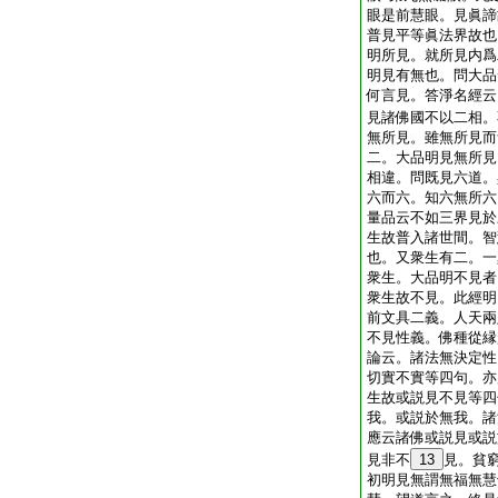
眼是前慧眼。見眞諦
普見平等眞法界故也
明所見。就所見内爲
明見有無也。問大品
何言見。答淨名經云
見諸佛國不以二相。
無所見。雖無所見而
二。大品明見無所見
相違。問既見六道。
六而六。知六無所六
量品云不如三界見於
生故普入諸世間。智
也。又衆生有二。一
衆生。大品明不見者
衆生故不見。此經明
前文具二義。人天兩
不見性義。佛種從縁
論云。諸法無決定性
切實不實等四句。亦
生故或説見不見等四
我。或説於無我。諸
應云諸佛或説見或説
見非不
13
見。貧
初明見無謂無福無慧