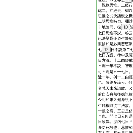
一觀物思惟。二經行
此二。注經云。樹以
思惟之兆決語默之機
二明思惟時也。彌沙
十地論同。彼
10
七日思惟不説。答云
已法樂爲令衆生於如
復捨如是妙樂悲愍衆
七
12
日不説第二
七日方説。律中及薩
日方説。十二由經成
＊則一年不説。智度
可＊則是五十七日。
近一年。與十二由經
也。薩婆多論云。何
者梵天未來請故。又
前自安身然後始説故
今明如來久知應説不
生鈍根隨從世法故。
一數之窮。三思是俗
＊也。問七日云何是
日改異。胎内七日＊
食便死故也。思惟如
有人言。初七日思惟