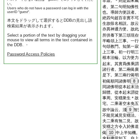
非虚。＊則是如來藏
い。
者。第二句明知佛性
Users who do not have a password can log in with the
userID "guest".
也。導師方便説者。
絶四句超百非實不可
本文をドラッグして選択するとDDBの見出し語
生故假名相説。故云
検索結果が表示されます。
亦異神通方便。故此
Select a portion of the text by dragging your
所供養下第三頌現在
mouse to view all terms in the text contained in
半略頌上三事。一行
the DDB. ・
句頌教門。知第一寂
上三事。初一行明三
Password Access Policies
根本法輪。以方便力
起末。其實爲佛乘謂
諸行者。第二兩偈廣
是下。第三兩行偈明
初偈順同諸佛明
8
同諸佛明從本起末法
歸體。從本起末謂從
事周。安穩衆生＊故
宅。二乘著空未免五
故中論云。淺
9
智
不能見滅見安穩法。
夫二乘有無二見。故
安穩之方令入於佛道
偈
10
中上半知機
舍利弗當知下。自上