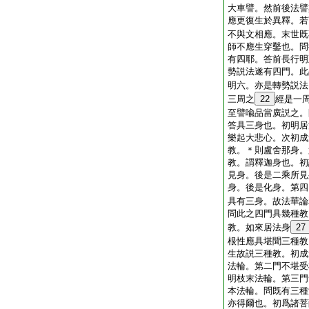
大車譬。然前後法譬
應更復生於異釋。若
不與文相應。末世既
師不應生穿鑿也。問
有四耶。答前長行明
勢説法遂有四門。此
明六。亦是轉勢説法
三周之
22
經是一
至譬喩品當廣説之。
答具三身也。初明居
樂起大悲心。次初成
教。＊則盧舍那身。
教。謂釋迦身也。初
見身。後是二乘所見
身。後是化身。第四
具有三身。故法華論
問此之四門具幾種教
教。如來居法身
27
根性應具堪聞三種教
生故説三種教。初成
法輪。第二門不堪受
明枝末法輪。第三門
本法輪。問既有三種
亦得爾也。初爲諸菩