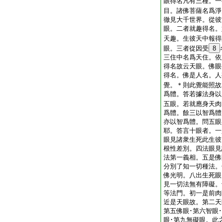
眼得名凡有三種。一
目。諸佛菩薩名爲淨
徹見大千世界。從彼
眼。二者就趣得名。
天趣。生彼天中報得
眼。三者從因受
8
三住中名爲天住。依
得名故云天眼。佛眼
得名。佛是人名。人
覺。＊則此覺能照故
爲體。答若據法身以
五眼。若就應身天肉
爲體。餘三以智爲體
亦以智爲體。問五眼
耶。答言十眼者。一
眼見諸衆生死此生彼
根性差別。四法眼見
法第一義相。五是佛
分別了知一切種法。
佛光明。八出生死眼
見一切法無有障礙。
等法門。初一是前肉
近是天眼故。第二天
第五佛眼･第六智眼
眼･第九無礙眼。此