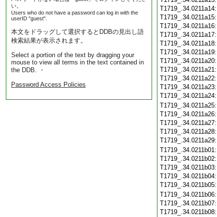
い。
T1719_.34.0211a14
Users who do not have a password can log in with the
T1719_.34.0211a15
userID "guest".
T1719_.34.0211a16
本文をドラッグして選択するとDDBの見出し語
T1719_.34.0211a17
検索結果が表示されます。
T1719_.34.0211a18
T1719_.34.0211a19
Select a portion of the text by dragging your
T1719_.34.0211a20
mouse to view all terms in the text contained in
T1719_.34.0211a21
the DDB. ・
T1719_.34.0211a22
Password Access Policies
T1719_.34.0211a23
T1719_.34.0211a24
T1719_.34.0211a25
T1719_.34.0211a26
T1719_.34.0211a27
T1719_.34.0211a28
T1719_.34.0211a29
T1719_.34.0211b01
T1719_.34.0211b02
T1719_.34.0211b03
T1719_.34.0211b04
T1719_.34.0211b05
T1719_.34.0211b06
T1719_.34.0211b07
T1719_.34.0211b08