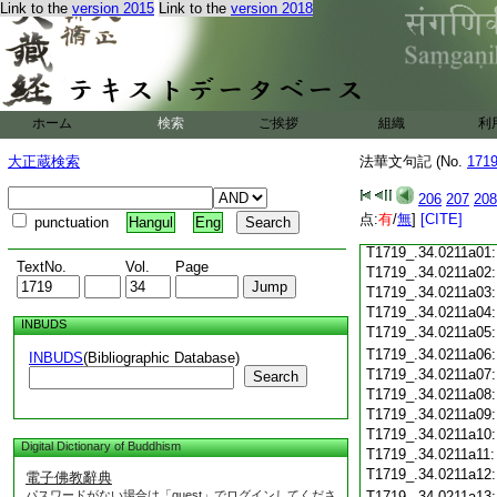
Link to the
version 2015
Link to the
version 2018
T1719_.34.0210c18
T1719_.34.0210c19
T1719_.34.0210c20
T1719_.34.0210c21
T1719_.34.0210c22
T1719_.34.0210c23
ホーム
検索
ご挨拶
組織
利
T1719_.34.0210c24
T1719_.34.0210c25
大正蔵検索
法華文句記 (No.
171
T1719_.34.0210c26
T1719_.34.0210c27
206
207
208
T1719_.34.0210c28
点:
有
/
無
]
[CITE]
punctuation
Hangul
Eng
T1719_.34.0210c29
T1719_.34.0211a01
TextNo.
Vol.
Page
T1719_.34.0211a02
T1719_.34.0211a03
T1719_.34.0211a04
INBUDS
T1719_.34.0211a05
T1719_.34.0211a06
INBUDS
(Bibliographic Database)
T1719_.34.0211a07
Search
T1719_.34.0211a08
T1719_.34.0211a09
T1719_.34.0211a10
Digital Dictionary of Buddhism
T1719_.34.0211a11
T1719_.34.0211a12
電子佛教辭典
パスワードがない場合は「guest」でログインしてくださ
T1719_.34.0211a13