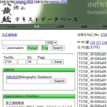
Link to the
version 2015
Link to the
version 2018
T1719_.34.0180c18
T1719_.34.0180c19
T1719_.34.0180c20
T1719_.34.0180c21
T1719_.34.0180c22
T1719_.34.0180c23
ホーム
検索
ご挨拶
組織
利
T1719_.34.0180c24
T1719_.34.0180c25
大正蔵検索
法華文句記 (No.
171
T1719_.34.0180c26
T1719_.34.0180c27
176
177
178
T1719_.34.0180c28
点:
有
/
無
]
[CITE]
punctuation
Hangul
Eng
T1719_.34.0180c29
T1719_.34.0181a01
TextNo.
Vol.
Page
T1719_.34.0181a02
T1719_.34.0181a03
T1719_.34.0181a04
INBUDS
T1719_.34.0181a05
T1719_.34.0181a06
INBUDS
(Bibliographic Database)
T1719_.34.0181a07
Search
T1719_.34.0181a08
T1719_.34.0181a09
T1719_.34.0181a10
Digital Dictionary of Buddhism
T1719_.34.0181a11
T1719_.34.0181a12
電子佛教辭典
T1719_.34.0181a13
パスワードがない場合は「guest」でログインしてくださ