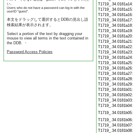
い。
T1719_.34.0181a14
Users who do not have a password can log in with the
T1719_.34.0181a15
userID "guest".
T1719_.34.0181a16
本文をドラッグして選択するとDDBの見出し語
T1719_.34.0181a17
検索結果が表示されます。
T1719_.34.0181a18
T1719_.34.0181a19
Select a portion of the text by dragging your
T1719_.34.0181a20
mouse to view all terms in the text contained in
T1719_.34.0181a21
the DDB. ・
T1719_.34.0181a22
Password Access Policies
T1719_.34.0181a23
T1719_.34.0181a24
T1719_.34.0181a25
T1719_.34.0181a26
T1719_.34.0181a27
T1719_.34.0181a28
T1719_.34.0181a29
T1719_.34.0181b01
T1719_.34.0181b02
T1719_.34.0181b03
T1719_.34.0181b04
T1719_.34.0181b05
T1719_.34.0181b06
T1719_.34.0181b07
T1719_.34.0181b08