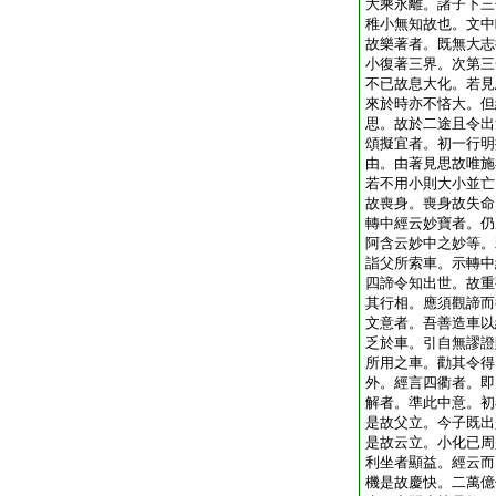
大乘永離。諸子下三
稚小無知故也。文中
故樂著者。既無大志
小復著三界。次第三
不已故息大化。若見
來於時亦不悋大。但
思。故於二途且令出
頌擬宜者。初一行明
由。由著見思故唯施
若不用小則大小並亡
故喪身。喪身故失命
轉中經云妙寶者。仍
阿含云妙中之妙等。
詣父所索車。示轉中
四諦令知出世。故重
其行相。應須觀諦而
文意者。吾善造車以
乏於車。引自無謬證
所用之車。勸其令得
外。經言四衢者。即
解者。準此中意。初
是故父立。今子既出
是故云立。小化已周
利坐者顯益。經云而
機是故慶快。二萬億