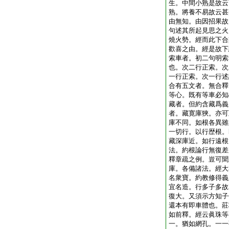
生。中間小熟是故云
熟。將養不易故云甚
由無知。由因招果故
句述其所起見思之火
燒火勢。經而此下合
歡喜之由。經是故下
索車者。初二句明索
也。次二行正索。次
一行正索。次一行述
合有五文者。無合釋
等心。既有等車必知
藏者。但約含藏爲義
者。藏寛庫狹。亦可
庫不同。如根各異雖
一切行。以行歴根。
藏深庫近。如行遠根
法。約根論行無復差
釋章疏之例。豈可聞
庫。各備諸法。經大
名衆寶。約教修得義
宜名造。行多子多故
復大。又須示方知子
還本有即車體也。莊
如前釋。經云眞珠等
一。猶如網孔。一一