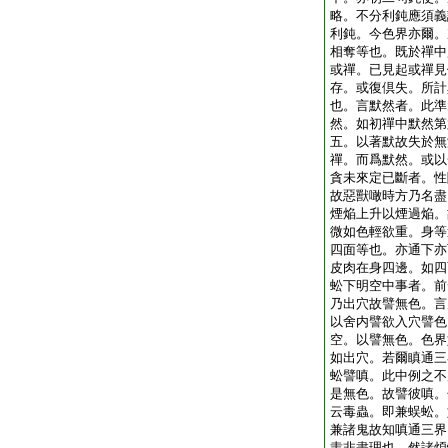
略。不分利鈍應須義
利鈍。今色界亦爾。
相奪等也。既於禪中
或禪。已見起或禪見
存。或復倶失。所計
也。言默然者。此準
然。如初禪中默然第
五。以著默故失於無
禪。而爲默然。或以
貪未來定已斷者。性
故惡獸噉時方乃名盡
煙焔上升以煙過焔。
微如色輕欲重。身等
四面等也。亦通下亦
皮肉在身四邊。如四
蚣下明空中事者。前
乃出穴故譬無色。言
以舍内譬欲入穴譬色
空。以譬無色。色界
如出穴。若爾瞋通三
蚣譬嗔。此中例之不
是無色。故譬彼嗔。
云毒蟲。即兼蜈蚣。
兼諸鬼故知嗔通三界
恚非盡理也。然諸煩