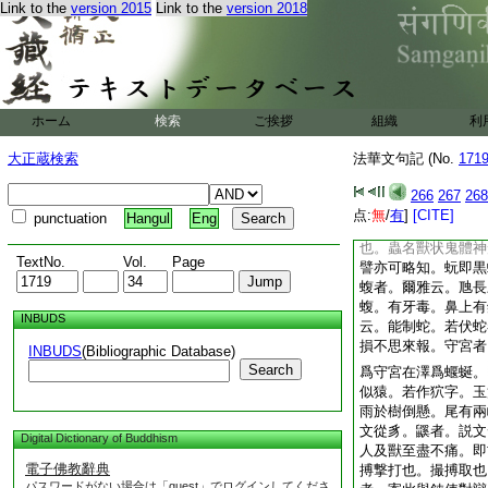
Link to the
version 2015
Link to the
version 2018
有徳。如薄祐者。尚
在者。壽命憍如増上
壽高計常。如少尚未
明憍如憍慢。倶舍云
而輕。如力雖劣尚欲
憍如不如慢。倶舍云
ホーム
検索
ご挨拶
組織
利
徳業天隔。謂稍下於
如憍慢。倶舍云。色
大正蔵検索
法華文句記 (No.
171
自得未肯劣於潘安。
如名不同。此中直爾
266
267
268
未必全有。自愛爲貪
点:
無
/
有
]
[CITE]
punctuation
Hangul
Eng
異。故四思惟並有二
也。蟲名獸状鬼體神
TextNo.
Vol.
Page
譬亦可略知。蚖即黒
蝮者。爾雅云。虺長
蝮。有牙毒。鼻上有
INBUDS
云。能制蛇。若伏蛇
損不思來報。守宮者
INBUDS
(Bibliographic Database)
Search
爲守宮在澤爲蝘蜒。
似猿。若作狖字。玉
雨於樹倒懸。尾有兩
文從豸。鼷者。説文
Digital Dictionary of Buddhism
人及獸至盡不痛。即
電子佛教辭典
搏撃打也。撮搏取也
パスワードがない場合は「guest」でログインしてくださ