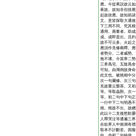
應。今從果説故云如
蒋故。故知非但捨應
起故捨應。故知前諸
文。意皆探取大通後
下三周不同。究其根
通用。壽量者。助成
成。成即是出。且約
故不可云多。火起之
應須作見修兩釋。應
者勢分。二者威勢。
無不壞。今當界二勢
三界爲宅。五陰爲舍
可知。由濁倒故身命
此文也。被燒相中分
次一句屬修。次三句
見故重云槃茶。又初
等。等取蟲獸。次一
等。初二句中下句正
一行中下二句明愚不
燒。燒故不出。故總
此以十二支後愁歎憂
人釋哭泣等通遍三界
在欲界人中南洲有禮
取本不計斷若。因擬
中。亦初二句鈍使。