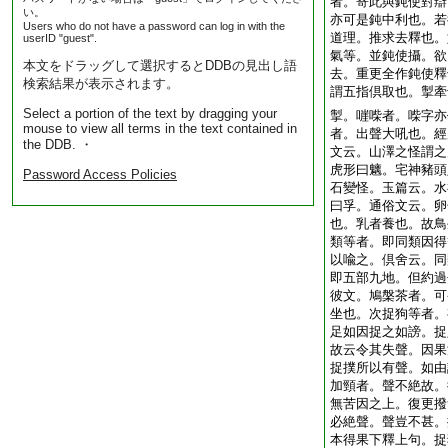
者。寄此與鈍使對辯
い。
亦可是鈍中利也。若
Users who do not have a password can log in with the
道理。推求去釋也。
userID "guest".
氣等。並鈍使攝。欲
本文をドラッグして選択するとDDBの見出し語
去。重更全作鈍使釋
検索結果が表示されます。
謂五指倶取也。掣牽
Select a portion of the text by dragging your
掣。嘊喍者。喍字亦
mouse to view all terms in the text contained in
者。出聲大吼也。經
the DDB. ・
文云。山澤之怪謂之
虎形曰魑。宅神豬頭
Password Access Policies
石變怪。玉篇云。水
曰孚。通俗文云。卵
也。乳者養也。故鳥
類等者。即同類因得
以喩之。倶舍云。同
即五部九地。但約過
彼文。鳩槃茶者。可
坐也。次捉狗等者。
足如因捉之如謗。捉
故云令其失聲。因果
捉撲所以有聲。如由
加頸者。聲不絶故。
無苦因之上。復更撥
必絶聲。聲豈不甚。
本得果下釋上句。捉