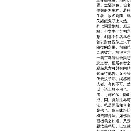
覺。豈隔無色。但名
燒類略無鬼神。若得
生著。故名爲隨。既
又諸餓鬼頭上火然。
列七闕愛別離。應云
離。但文中七苦初之
想。刹那不住名爲念
苦以對修説修上失下
陰復約定果。前四第
皆約彼定。故得言之
一義空爲智理合與悲
悲之智。恒居有智之
縁慈悲方可與智同體
知而待他告。又云等
佛云汝子耶。縱感應
人者。有何不可。然
以下語上故不用也。
者。可施於師。師即
成。問。眞如法界可
法。秖是照俗如何名
是佛也。依三昧起照
機照體是法。如佛眼
觀機義之如遣。又云
親汝義稍切。以無縁