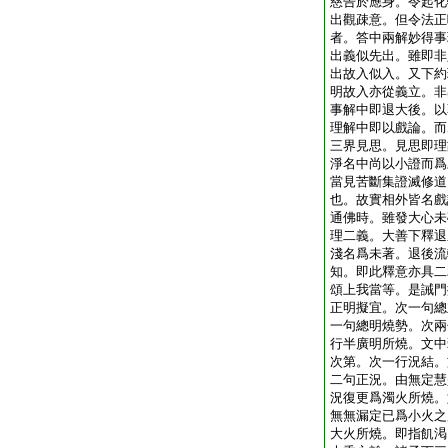
慈告於應身。令起化
出觀疎意。但令法正
者。答中兩解妙得事
出義似先出。雖即非
出故入似入。又下約
明故入亦從義立。非
事解中即退大後。以
理解中即以戲論。而
三界見思。見思即理
淨名中尚以小證而爲
當見苦斷集證滅修道
也。故實相外皆名戲
通佛時。雖發大心未
理二義。大善下釋退
淺名爲未著。退後流
知。即此釋意亦具二
頌上我當等。是誡門
正明擬宜。次一句總
一句總明燒勢。次兩
行半廣明所燒。文中
次第。次一行況結。
二句正況。由無定慧
況復更爲濁火所燒。
無無漏定已爲小火之
大火所燒。即指飢渇