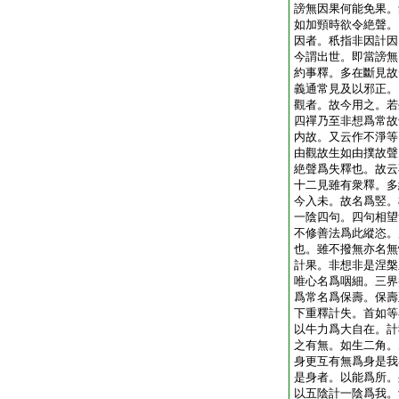
謗無因果何能免果。
如加頸時欲令絶聲。
因者。秖指非因計因
今謂出世。即當謗無
約事釋。多在斷見故
義通常見及以邪正。
觀者。故今用之。若
四禪乃至非想爲常故
内故。又云作不淨等
由觀故生如由撲故聲
絶聲爲失釋也。故云
十二見雖有衆釋。多
今入未。故名爲竪。
一陰四句。四句相望
不修善法爲此縱恣。
也。雖不撥無亦名無
計果。非想非是涅槃
唯心名爲咽細。三界
爲常名爲保壽。保壽
下重釋計失。首如等
以牛力爲大自在。計
之有無。如生二角。
身更互有無爲身是我
是身者。以能爲所。
以五陰計一陰爲我。