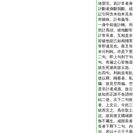
珞窟宅。若計常者身
計斷者身斷我斷。或
記引阿含本劫本見末
所雖殊。計有義等。
一身中前後計轉。所
所計爲頭。彼地斷常
計常等者。互相是非
皆破他從己如相殘害
常即邊見也。夜叉等
未分利鈍。亦是下更
二句。即上句利下句
句。有漏之心皆無道
故生死速疾故云急。
出四句。利鈍並有飢
使以釋。闚看者。私
牖。故見空而偏。空
是非計者成過。故云
故知邪正誰不各謂仰
結二使。次下二句收
者。上文云。今此三
統而言之。爲生取土
説。故前後文國城家
無不屬生。咸歸長者
長者下釋下二句。内
句。若以十六王子爲