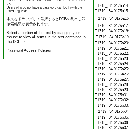
い。
T1719_.34.0175a14
Users who do not have a password can log in with the
T1719_.34.0175a15
userID "guest".
T1719_.34.0175a16
本文をドラッグして選択するとDDBの見出し語
検索結果が表示されます。
T1719_.34.0175a17
T1719_.34.0175a18
Select a portion of the text by dragging your
mouse to view all terms in the text contained in
T1719_.34.0175a19
the DDB. ・
T1719_.34.0175a20
T1719_.34.0175a21
Password Access Policies
T1719_.34.0175a22
T1719_.34.0175a23
T1719_.34.0175a24
T1719_.34.0175a25
T1719_.34.0175a26
T1719_.34.0175a27
T1719_.34.0175a28
T1719_.34.0175a29
T1719_.34.0175b01
T1719_.34.0175b02
T1719_.34.0175b03
T1719_.34.0175b04
T1719_.34.0175b05
T1719_.34.0175b06
T1719_.34.0175b07