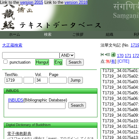
Link to the
version 2015
Link to the
version 2018
T1719_.34.0174c18
T1719_.34.0174c19
T1719_.34.0174c20
T1719_.34.0174c21
T1719_.34.0174c22
T1719_.34.0174c23
ホーム
検索
ご挨拶
組織
利
T1719_.34.0174c24
T1719_.34.0174c25
大正蔵検索
法華文句記 (No.
171
T1719_.34.0174c26
T1719_.34.0174c27
170
171
172
T1719_.34.0174c28
点:
無
/
有
]
[CITE]
punctuation
Hangul
Eng
T1719_.34.0174c29
T1719_.34.0175a01
TextNo.
Vol.
Page
T1719_.34.0175a02
T1719_.34.0175a03
T1719_.34.0175a04
INBUDS
T1719_.34.0175a05
T1719_.34.0175a06
INBUDS
(Bibliographic Database)
T1719_.34.0175a07
Search
T1719_.34.0175a08
T1719_.34.0175a09
T1719_.34.0175a10
Digital Dictionary of Buddhism
T1719_.34.0175a11
T1719_.34.0175a12
電子佛教辭典
T1719_.34.0175a13
パスワードがない場合は「guest」でログインしてくださ