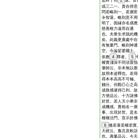
是終于而
2
退。皆
或三二一。貴在得意
問若略則一。若廣匪
令智退。略則意不周
明了。因縁亦名感應
慈善根力遠而自通 
也。夫衆生求脱此機
矣。此義更廣處中在
有無量門。略則神通
空。今論娑婆國土。
依教
4
釋者。
5
權實淺深不同須置指
肇師云。非本無以垂
故用本迹釋也。若尋
尋本本高高不可極。
錢分。但觀己心之高
成致感逮得己利。故
方便品云。十方諸佛
於世。若人天小乘非
成機感。實相名一廣
事。出現於世。是名
種種法門。宣示於佛
6
微若著若權若實
大經云。麁言及軟語
也。壽量品云。今天