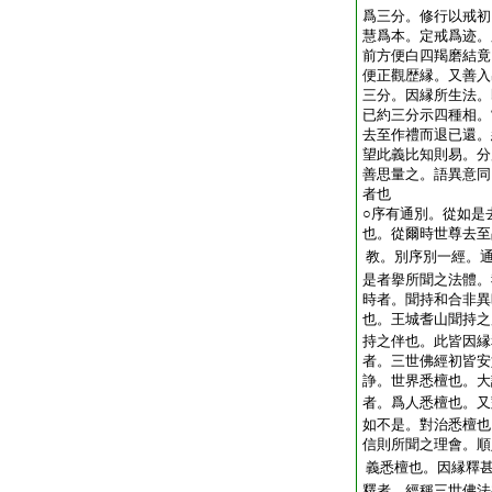
爲三分。修行以戒初
慧爲本。定戒爲迹。
前方便白四羯磨結竟
便正觀歴縁。又善入
三分。因縁所生法。
已約三分示四種相。
去至作禮而退已還。
望此義比知則易。分
善思量之。語異意同
者也
○序有通別。從如是
也。從爾時世尊去至
教。別序別一經。
是者擧所聞之法體。
時者。聞持和合非異
也。王城耆山聞持之
持之伴也。此皆因縁
者。三世佛經初皆安
諍。世界悉檀也。大
者。爲人悉檀也。又
如不是。對治悉檀也
信則所聞之理會。順
義悉檀也。因縁釋
釋者。經稱三世佛法