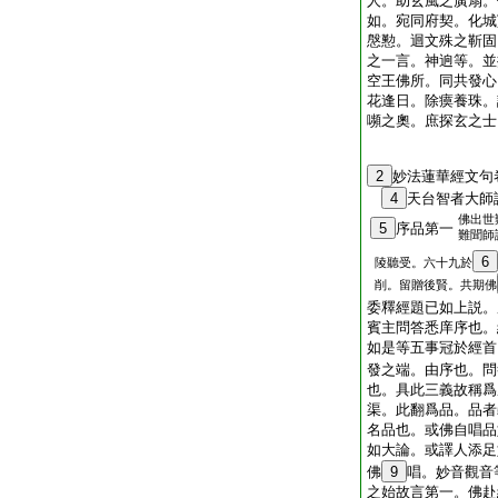
人。助玄風之廣扇。
如。宛同府契。化城
慇懃。迴文殊之靳固
之一言。神逈等。並
空王佛所。同共發心
花逢日。除瘼養珠。
嚬之奧。庶探玄之士
2
妙法蓮華經文句
4
天台智者大
佛出世
5
序品第一
難聞師
6
陵聽受。六十九於
削。留贈後賢。共期佛
委釋經題已如上説。
賓主問答悉庠序也。
如是等五事冠於經首
發之端。由序也。問
也。具此三義故稱爲
渠。此翻爲品。品者
名品也。或佛自唱品
如大論。或譯人添足
佛
9
唱。妙音觀音
之始故言第一。佛赴