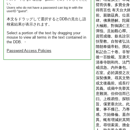
い。
臂而供養。多寶全身
Users who do not have a password can log in with the
得而言也 有天台大
userID "guest".
前。親聽茲典。位居
本文をドラッグして選択するとDDBの見出し語
肆。佛乘懸解。陀羅
検索結果が表示されます。
大極殿。對御講仁王
彈指。且如觀心釋。
Select a portion of the text by dragging your
資照成徹。叙名詮宗
mouse to view all terms in the text contained in
扶聖教。自智者弘法
the DDB. ・
隋朝奉煬帝勅。撰此
Password Access Policies
私記合二十卷。非智
後一百餘載。至唐天
清泰寺朗和尚。法門
戒倶急。内外兼包。
石室。必於講授之次
深契佛乘。尋其文勢
或文後義前。或長行
其義。或偈中先擧其
意難測。但仰信而已
曰。上根易悟。探頤
旨。儻更垂次比。此
量。事不獲已。乃專
感。方始條倫。蓋亦
異。輒有増減於其間
意。尋領索裳。擔金