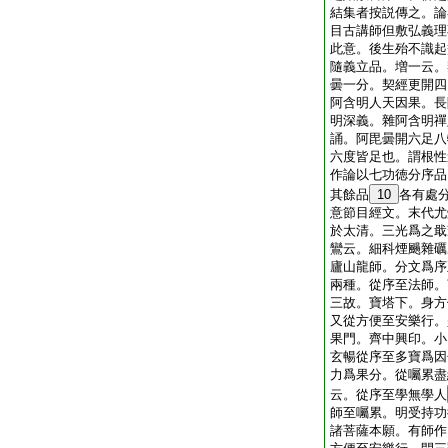
結集者按説傳之。論
目古講師但敷弘義理
此意。後生殆不識起
隨義立品。増一云。
曇一分。契經更開四
阿含明人天因果。長
明深義。雜阿含明禪
誦。阿毘曇開六足八
六度皆足也。謂根性
作論以七功徳分序品
其餘品
10
各有處
意節目經文。末代尤
於太清。三光爲之戢
鸞云。細科煙颺雜礪
廬山龍師。分文爲序
兩種。從序至法師。
三故。寶塔下。身方
又從方便至安樂行。
果門。齊中興印。小
玄暢從序至多寶爲因
力爲果分。從囑累盡
云。從序至學無學人
師至囑累。明受持功
諸菩薩本願。有師作