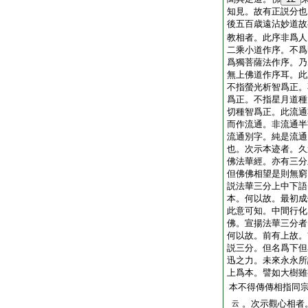
知見。故有正説分也
後五百歳遠沾妙道故
教相者。此序非爲人
二乘小道作序。不爲
爲獨菩薩法作序。乃
無上佛道作序耳。此
不指螢光析智爲正。
爲正。不指星月道種
切種智爲正。此流通
而作流通。非流通半
流通別字。純是流通
也。次示本迹者。久
佛法華經。亦有三分
但佛佛相望是則無窮
説法華三分上中下語
本。何以故。最初成
此意可知。中間行化
佛。宣揚法華三分者
何以故。前有上故。
説三分。但名爲下但
迅之力。未來永永所
上爲本。譬如大樹雖
本不得傳傳相指同
。次示觀心相者
云