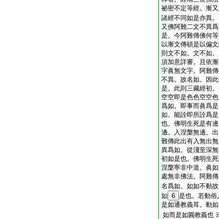
祕密不定等經。漸又
諸經不同如是亦異。
又佛阿難二文不異爲
是。今阿難傳佛何等
以漸文傳頓是以偏文
則文不如。文不如。
須加意詳審。且依漸
字眞無文字。阿難傳
不異。故名如。因此
是。此則三藏經初。
空空即是色色空空色
爲如。即事而眞爲是
如。能詮即所詮爲是
也。佛明生死是有邊
邊。入涅槃無邊。出
難傳此出有入無出無
異爲如。從淺至深無
初如是也。佛明生死
涅槃寧非中道。眞如
處無非佛法。阿難傳
名爲如。如如不動故
如
6
是也。若動俗
是如通教義耳。動如
如而是如圓教義也