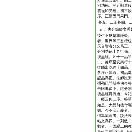
方便至安樂行。開三
別功徳。開近顯遠段
雲從印受經。初三段
序。正謂因門果門。
各五。二正各四。
。夫分節經文悉
云
後生不應是非諍競。
者。世界等三悉檀也
天台智者分文爲三。
分別功徳十九行偈。
後盡經。凡十一品半
二。從序至安樂行十
從踊出訖經十四品。
各序正流通。初品爲
記品爲正。法師訖安
彌勒已問斯事佛今答
告阿逸多下。訖分別
後盡經爲流通。今記
一經云何二序。答華
如是。大品前後付囑
妨。今不安五義者。
但單流通者。説法未
帖文爲四。一列數二
數者。一因縁二約教