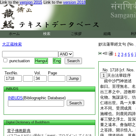
Link to the
version 2015
Link to the
version 2018
ホーム
検索
ご挨拶
組織
利
大正蔵検索
妙法蓮華經文句 (No.
1
2
3
4
5
6
punctuation
Hangul
Eng
No. 1718 [cf. Nos. 
TextNo.
Vol.
Page
1
天台法華䟽序
鏡中沙門神逈述
叙曰。至理無名。名
INBUDS
出三界之中。證教即
化物。無謀汲引。功
INBUDS
(Bibliographic Database)
仁雄出世。爲一大事
Search
木不同。受潤成異 
施權也。則鹿苑四諦
峯三變之淨土。旨深
Digital Dictionary of Buddhism
量之遠本。會伽耶之
之筌蹄。開示悟入。
電子佛教辭典
薩。増道損生。草庵
パスワードがない場合は「guest」でログインしてくださ