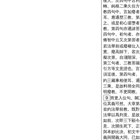
後人。次四句中言利
轉。鈍根二乘久住方
教四句中。言如廢者
耳。應通歴三教。第
之。或是初心退墮者
教。第四句亦通諸菩
四句中。初句者。亦
脩智中云又次第習者
若法華前或廢權位入
實。廢高歸下。若次
擬次第。自淺階深。
第三句者。三教菩薩
引方等文意證也。言
須逗後。第四句者。
約三藏事相便耳。通
三乘。是故料簡全同
明廢教。不更聞教。
9
而更入位句。闕
位其義可然。大章第
並約法華前教。既對
法華以爲判竟。是故
如前。次即三下顯今
意。次開生死下。正
與本妙比決。初文中
義與開義大同。已如