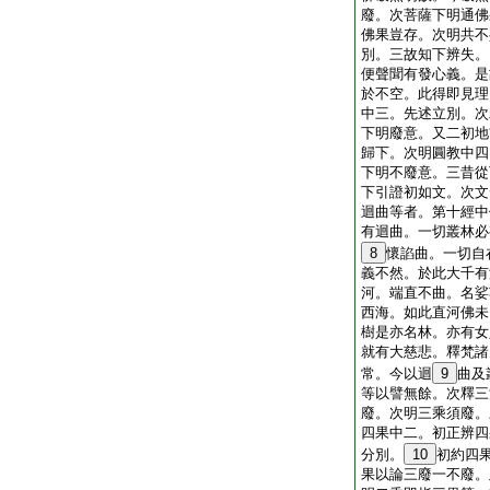
廢。次菩薩下明通佛
佛果豈存。次明共不
別。三故知下辨失。
便聲聞有發心義。是
於不空。此得即見理
中三。先述立別。次
下明廢意。又二初地
歸下。次明圓教中四
下明不廢意。三昔從
下引證初如文。次文
迴曲等者。第十經中
有迴曲。一切叢林必
8
懷諂曲。一切自
義不然。於此大千有
河。端直不曲。名娑
西海。如此直河佛未
樹是亦名林。亦有女
就有大慈悲。釋梵諸
常。今以迴
9
曲及
等以譬無餘。次釋三
廢。次明三乘須廢。
四果中二。初正辨四
分別。
10
初約四
果以論三廢一不廢。