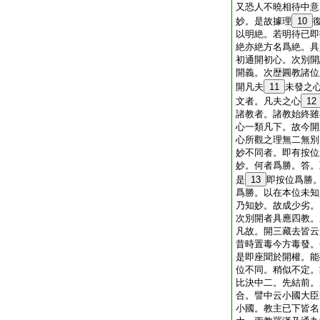
又恐人不曉相待中意
妙。是故據理
10
以明絶。若明待已即
絶亦絶方名爲絶。具
初通開初心。次別開
開義。次歴圓教諸位
開凡夫
11
未發之
文者。凡夫之心
12
諸教者。諸教始終雖
心一類凡下。故今開
心所觀之理無二無別
妙不同者。即有按位
妙。何者爲勝。答。
是
13
即按位爲勝
爲勝。以在本位未知
乃知妙。故成少劣。
次別開者具應四教。
凡故。開三藏去皆云
昔時置毒今方毒發。
是即座聞於開權。能
位不同。稍似不定。
比決中二。先結前。
合。譬中云小國大臣
小國。教主已下皆名