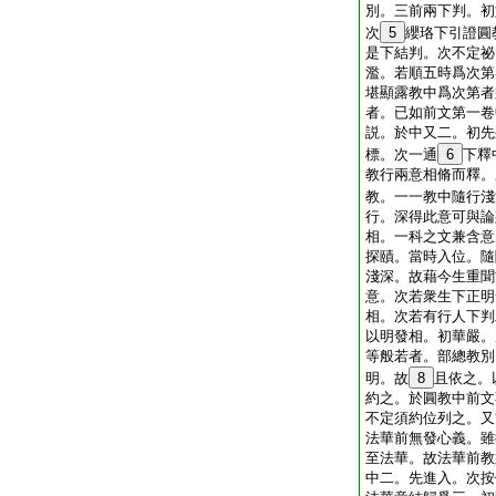
別。三前兩下判。初
次
5
纓珞下引證圓
是下結判。次不定祕
濫。若順五時爲次第
堪顯露教中爲次第者
者。已如前文第一卷
説。於中又二。初先
標。次一通
6
下釋
教行兩意相脩而釋。
教。一一教中隨行淺
行。深得此意可與論
相。一科之文兼含意
探賾。當時入位。隨
淺深。故藉今生重聞
意。次若衆生下正明
相。次若有行人下判
以明發相。初華嚴。
等般若者。部總教別
明。故
8
且依之。
約之。於圓教中前文
不定須約位列之。又
法華前無發心義。雖
至法華。故法華前教
中二。先進入。次按