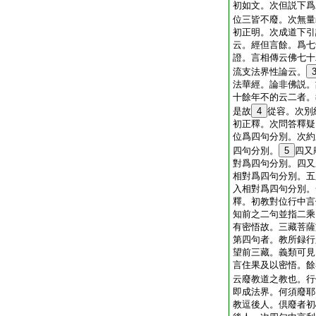
初如文。次但説下爲
位三皆不廢。次無量
初正明。次成道下引
云。經但言餘。爲七
證。言相傳云佛七十
流支法界性論云。
法華經。論非佛説。
十餘年不的云二者。
是故
4
從容。次別
初正釋。次問答釋疑
位爲四句分別。次約
四句分別。
5
四又
對爲四句分別。四又
相對爲四句分別。五
入相對爲四句分別。
釋。初教對位行中言
知前之二句並指二乘
有密悟故。三藏菩薩
第四句者。教所録行
望前三藏。義類可見
言住果及以密悟。餘
云廢教道之教也。行
即成法界。何須廢耶
教逗後人。倶廢者初