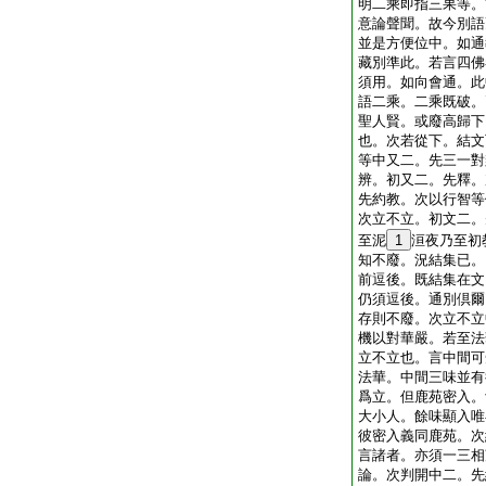
明二乘即指三果等。
意論聲聞。故今別語
並是方便位中。如通
藏別準此。若言四佛
須用。如向會通。此
語二乘。二乘既破。
聖人賢。或廢高歸下
也。次若從下。結文
等中又二。先三一對
辨。初又二。先釋。
先約教。次以行智等
次立不立。初文二。
至泥
1
洹夜乃至初
知不廢。況結集已。
前逗後。既結集在文
仍須逗後。通別倶爾
存則不廢。次立不立
機以對華嚴。若至法
立不立也。言中間可
法華。中間三味並有
爲立。但鹿苑密入。
大小人。餘味顯入唯
彼密入義同鹿苑。次
言諸者。亦須一三相
論。次判開中二。先