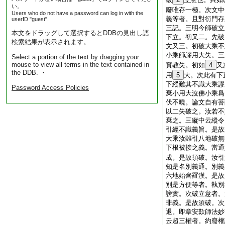
い。
廢唯存一極。次文中
Users who do not have a password can log in with the
義等者。且對衍門存
userID "guest".
三記。三明今師破立
本文をドラッグして選択するとDDBの見出し語
下立。初又二。先破
検索結果が表示されます。
文又三。初破大乘不
小乘師謬用大失。三
Select a portion of the text by dragging your
mouse to view all terms in the text contained in
實教失。初如
4
又
the DDB. ・
用
5
大。次此有下
下縱難其不識大乘謬
Password Access Policies
棄小用大沒佛小乘爲
伏不曉。論文自有菩
以二失破之。汝若不
棄之。三縱中云縱令
引經不識義旨。是故
大乘汝雖引八地破無
下根被接之義。當通
成。是故須破。汝引
知是名別義通。別義
六地始齊羅漢。是故
別是方便等者。執別
謗實。次破立意者。
非義。是故須破。次
退。即章安歎師法妙
云超三權者。約廢權