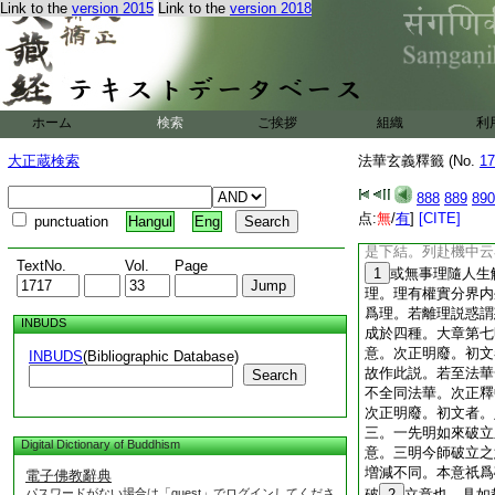
Link to the
version 2015
Link to the
version 2018
於百丈。是樹出已欲
時樹神語好堅言。一
樹皆在汝之蔭中。佛
在菩薩地中。一日於
得成佛道無能過上。
超百丈邊。以譬初住
ホーム
検索
ご挨拶
組織
利
得借用。大章第六明
教次第。而不辨五時
大正蔵検索
法華玄義釋籤 (No.
17
不明者既知四教則知
華嚴二興。鹿苑一興
888
889
890
以是故不論。於中先
点:
無
/
有
]
[CITE]
punctuation
Hangul
Eng
機縁四悉不同。次列
是下結。列赴機中云
TextNo.
Vol.
Page
1
或無事理隨人生
理。理有權實分界内
爲理。若離理説惑謂
INBUDS
成於四種。大章第七
意。次正明廢。初文
INBUDS
(Bibliographic Database)
故作此説。若至法華
Search
不全同法華。次正釋
次正明廢。初文者。
三。一先明如來破立
Digital Dictionary of Buddhism
意。三明今師破立之
増減不同。本意祇爲
電子佛教辭典
パスワードがない場合は「guest」でログインしてくださ
破
2
立意也。具如