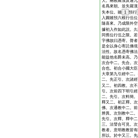
大。兩教羅漢及通九
名爲來朝。並失羅漢
失本位。雖
1
預行
入圓雖預六根行伍位
隨喜來。乃成限外空
據初入作如此説。久
同舊位行伍之限。若
字佛故曰憑寄。膂者
是全以身心寄託佛境
法性。故名憑寄佛法
能益他名爵未高。乃
次合中二。先合。次
合也。初合小國大臣
大章第九引經中二。
二。先正引。次諸經
又二。初四教。次不
引。次前四下明引經
二。先引。次料簡。
釋又二。初正釋。次
佛。次通教中二。前
辨異。次別教中二。
先引。次釋。釋中二
三。法譬合可見。次
教者。意明教教皆有
所以。於中又三。先