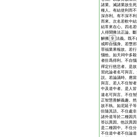
諸業。滅諸業故生死
種人。有結使利而不
深亦利。有不深不利
而來。次名若軟中結
結常來在心。四名若
人得聞佛法正論。斷
解佛
9
法義。既不
戒即自惱身。若墮邪
罪福業果報故。若行
惱他。如天祠中多殺
者但爲得利。不自惱
禪定行慈悲者。是故
習此論者名可與言。
説。若論議時。應當
與言。若人不住智者
中及道中者。是人皆
違名可與言。不住智
正智慧善解義趣。然
故不執。如尼延子等
但隨其語。不住處非
諸外道等於二種因共
答以異因。他説異因
是二種因中。不住分
不住道中者不住論道