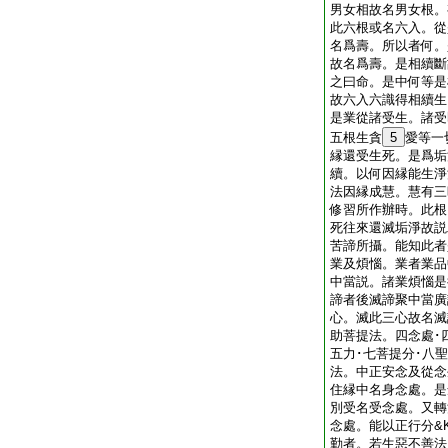
男女相故名男女根。
此六根或名六入。從
名爲壽。所以者何。
故名爲壽。是相續斷
之曰命。是中何等是
故六入六識得相續生
是業從諸受生。諸受
五根生貪
5
愛等一
縁還受生死。是爲垢
續。以何因縁能生淨
法因縁成慧。慧有三
修習所作辦時。此根
死往來還滅垢淨故説
苦諦所攝。能知此者
業及煩惱。業者業品
中當説。諸業煩惱是
諦者後滅諦聚中當廣
心。滅此三心故名滅
助菩提法。四念處･
五力･七菩提分･八
法。中正安念及從念
住縁中名身念處。是
別受名受念處。又轉
念處。能以正行分&K
勤者。若生惡不善法