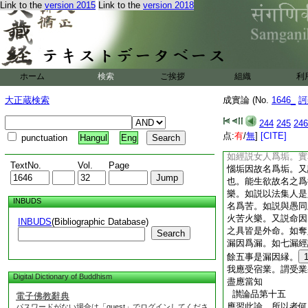
Link to the
version 2015
Link to the
version 2018
道人。未得道者亦名
得名。又有近論門。
則得泥洹。雖未便得
又有同相論門。如説
已説。又如佛説心爲
數法。又有從多論門
ホーム
検索
ご挨拶
組織
利
見生滅相者皆名有欲
離。須陀洹人亦知二
大正蔵検索
成實論 (No.
1646_
訶
欲。但以知者多是離
論門。如説施食則與
244
245
246
而實不與命等五事。
点:
有
/
無
]
[CITE]
punctuation
Hangul
Eng
錢。錢不可食。因錢
如經説女人爲垢。實
TextNo.
Vol.
Page
惱垢因故名爲垢。又
也。能生欲故名之爲
樂。如説以法集人是
INBUDS
名爲苦。如説與愚同
火苦火樂。又説命因
INBUDS
(Bibliographic Database)
之具皆是外命。如奪
Search
漏因爲漏。如七漏經
餘五事是漏因縁。
我應受宿業。謂受業
Digital Dictionary of Buddhism
盡應當知
讃論品第十五
電子佛教辭典
應習此論。所以者何
パスワードがない場合は「guest」でログインしてくださ