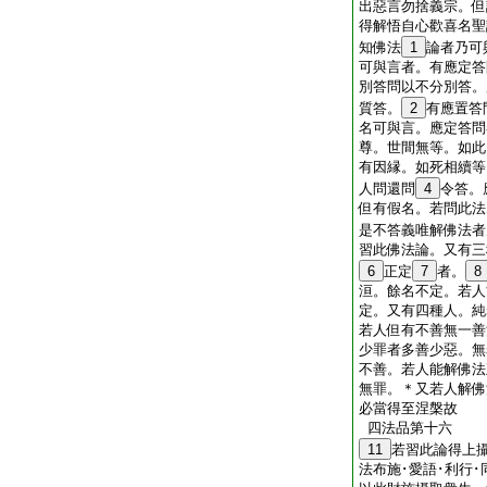
出惡言勿捨義宗。但
得解悟自心歡喜名聖
知佛法
1
論者乃可
可與言者。有應定答
別答問以不分別答。
質答。
2
有應置答
名可與言。應定答問
尊。世間無等。如此
有因縁。如死相續等
人問還問
4
令答。
但有假名。若問此法
是不答義唯解佛法者
習此佛法論。又有三
6
正定
7
者。
8
洹。餘名不定。若人
定。又有四種人。純
若人但有不善無一善
少罪者多善少惡。無
不善。若人能解佛法
無罪。＊又若人解佛
必當得至涅槃故
四法品第十六
11
若習此論得上
法布施･愛語･利行