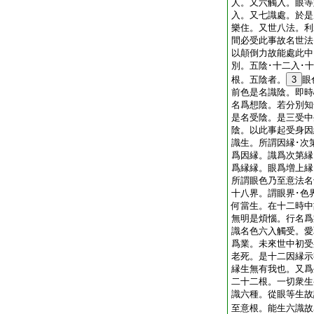
人。又六觸入。眼等
入。又七識處。於是
樂住。又世八法。利
間必受此事故名世法
以顛倒力故能處此中
別。五陰･十二入･
根。五陰者。
3
眼
前色是名識陰。即時
名爲想陰。若分別知
是名受陰。是三受中
陰。以此事起受身因
識生。所謂因縁･次
爲因縁。識爲次第縁
爲縁縁。眼爲増上縁
所謂眼色乃至意法名
十八界。謂眼界･色
何當生。在十二時中
無明是煩惱。行名爲
識名色六入觸受。愛
爲業。未來世中初受
老死。是十二因縁示
縁生無有我也。又爲
二十二根。一切衆生
識六種。從眼等生故
至意根。能生六識故