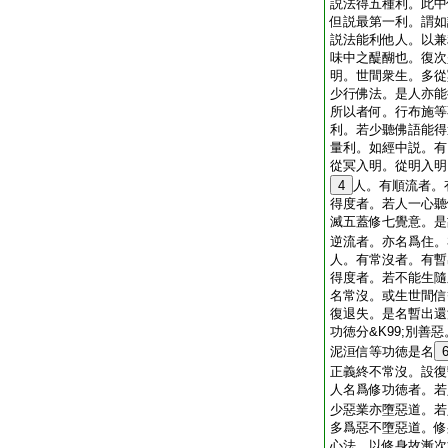
説法得五種利。此中
但説最第一利。謂如
説法能利他人。以兼
味中之醍醐也。復次
明。世間衆生。多從
少行佛法。是人亦能
所以者何。行布施等
利。若少聽佛語能得
量利。如經中説。有
從冥入明。從明入明
4
人。有順流者。
得度者。若人一心聽佛
滅五蓋修七覺意。是
逆流者。亦名爲住。
人。有常沒者。有暫
得度者。若不能生隨
名常沒。或生世間信
復退失。是名暫出還
功徳分&K99;別善惡
泥洹信等功徳是名
正義終不常沒。設復
人名爲修功徳者。若
少惡業亦墮惡道。若人
多爲惡不墮惡道。修
心法。以修身故漸次