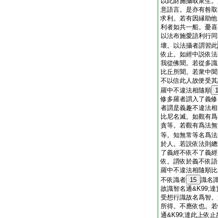
以此財施攝取衆生。
意語言。是亦有咎取
求利。若有因縁助他
利者如共一船。憂喜
以法布施愛語利行同利
壞。以法攝者謂習此
依止。如經中説依法
我從佛聞。若從多識
比丘所聞。若衆中聞
不以信此人故便受其
羅中不違法相隨順
修多羅者謂入了義修
者謂是義趣不違法相。
比尼名滅。如觀有爲
貪等。若觀有爲法無
等。知無常等名爲法
於人。若説依法則總
了義經不依不了義經
依。謂依於義不依語
羅中不違法相隨順比
不依識者
15
識名
故識智名通&K99;
受想行識故名爲智。
所得。不應依也。若
通&K99;達此上依