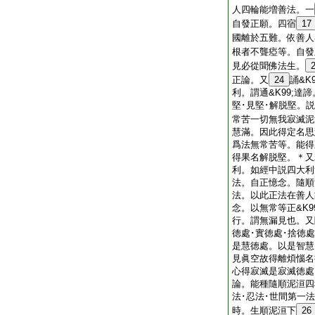
人四輪能増善法。一
自發正願。四宿
17
國離於五難。依善人
根者不聾瘂等。自發
見必從聞佛法生。
正論。又
24
誦&K
利。謂通&K99;達
堅･見堅･解脱堅。
常苦一切無我寂滅泥
慧滿。因此得定名思
爲法無常苦等。能得
得果名解脱堅。＊又
利。如經中説四大利
法。自正憶念。隨順
法。以此正法在善人
念。以無常等正&K9
行。謂無漏見也。又
徳處･實徳處･捨徳
是慧徳處。以是智慧
見眞空故得離煩惱名
心得寂滅是寂滅徳處
論。能種隨順泥洹四
法･忍法･世間第一
時。生順泥洹下
26