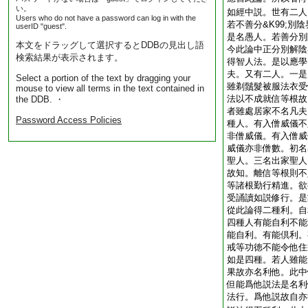
い。
如經中説。世有二人
Users who do not have a password can log in with the
若不善分&K99;別
userID "guest".
是名愚人。若善分別
本文をドラッグして選択するとDDBの見出し語
今此論中正分別解陰
検索結果が表示されます。
得智人法。是以應學
夫。又有二人。一是
Select a portion of the text by dragging your
雖剃鬚髮被服法衣受
mouse to view all terms in the text contained in
法以不成就信等根故
the DDB. ・
者雖處居家不名凡夫
Password Access Policies
種人。有入僧威儀不
非僧威儀。有入僧威
威儀亦非僧數。初名
聖人。三名出家聖人
故知。離信等根則不
等諸根勤行精進。欲
受誦讀如説修行。是
從此論得二種利。自
四種人有能自利不能
能自利。有能倶利。
戒等功徳不能令他住
如是四種。若人雖能
果故亦名利他。此中
但能爲他説法是名利
法行。爲他説故自亦