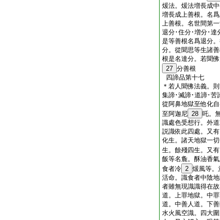
煖法。煖法増長成中
増長成上善根。名爲
上善根。名世間第一
退分･住分･増分･
是等善根名爲退分。
分。從聞思等生諸善
根是名達分。若聞佛
27
分善根
四諦品第十七
＊若人聞佛法義。則能
集諦･滅諦･道諦･
從阿鼻地獄至他化自
至阿迦尼
28
吒。
識處色受想行。外道
説識依此四處。又有
化生。諸天地獄一切
生。餘殘四生。又有
飯等名麁。酥油香氣
食者冷
2
煖風等。
活命。識食者中陰地
者雖無現識識得在故
道。上罪地獄。中罪
道。中善人道。下善
水火風空識。四大圍