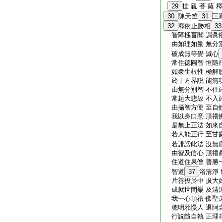
29
世 親 菩 薩 
30
陳天竺
31
三
32
釋依止勝相
33
智障極盲闇 謂眞
由如理如量 無分
破成無等覺 滅心
常住徳圓智 恒隨
如衆生根性 極解
於十方界説 能無
由無分別智 不住
常起大悲故 不入
由攝智方便 至自
我以身口意 頂禮
是無上正法 如來
若人能正行 至甘
若誹謗此法 沒無
由智及信心 頂禮
住道住果僧 普勝
智道
37
浴清淨
片善投於中 廣大
成就世間樂 及清
我一心頂禮 佛聖
聰明邪慢人 退阿
行説隨自執 正理