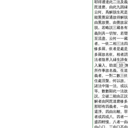
耶得通達此二法及義
毘達磨。由此九因縁
云何。爲解脱生死是
能熏覺寂通故得解脱
由熏故覺。由覺故寂
脱。若略説三藏各有
義則具一切智。若聲
至流盡。云何一一藏
者。一依二相三法四
修多羅。依者是處是
多羅故名依。相者謂
法者陰界入縁生諦食
入遍入。助道
10
所作事故名義。生道
義者。一對二數三伏
住處涅槃。何以故。
諸法中隨一法。或以
等。數數顯此一法故
説。立破二能由正説
解者由阿毘達磨修多
那耶有四義者。一由
還淨。四由出離。罪
者或四或八。四者一
盛四輕慢。八者一由
由心口。三由口不由