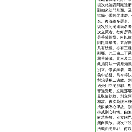
復次此論説阿毘達磨
顯如來法門別類。及
欲簡小乘阿毘達磨。
名。復説修多羅名。
復次説阿毘達磨名者
次立藏者。欲何所爲
是菩薩煩惱。何以故
阿毘達磨者。甚深廣
凡有幾種。亦有三種
那耶。此三由上下乘
藏菩薩藏。此三及二
此攝何法一切應知義
別立。修多羅者。爲
義中起疑。爲令得決
對治受用二邊故。別
過受用立毘那耶。對
罪過受用。立毘那耶
見取偏執故。別立阿
相故。復次爲説三種
成依戒依心學故。別
持戒則心無悔。由無
依慧學故。別立阿毘
無倒義故。復次正説
法義由毘那耶。何以