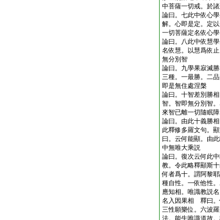
中菩薩一切戒。於諸
論曰。七此中依心學
解。心即是定。定以
一切菩薩定名依心學
論曰。八此中依慧學
名依慧。以慧爲依止
無分別智
論曰。九學果寂滅勝
三種。一最勝。二品
即是無住處涅槃
論曰。十智差別勝相
智。智即無分別智。
來智已離一切隨眠障
論曰。由此十義勝相
此釋修多羅文句。顯
曰。云何能顯。由此
中無唯大乘説
論曰。復次云何此中
教。令此略釋顯斯十
何者爲十。謂阿黎耶
種自性。一依他性。
應知相。唯識教説名
名入因果相 釋曰。
三性願樂位。六波羅
法。能生唯識道故。