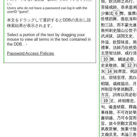
嶺。欽法師之高行。
い。
菩薩戒師。恭承盡弟
Users who do not have a password can log in with the
userID "guest".
少滌沈
6
弊。服膺
倍懷蹈舞。復欲飡和
本文をドラッグして選択するとDDBの見出し語
懃三請。而不蒙允遂
検索結果が表示されます。
衡州刺史陽山公世子
Select a portion of the text by dragging your
武貞拔。該閲文史。
mouse to view all terms in the text contained in
外溢。欽賢味道。篤
the DDB. ・
禮事。法師乃欣然受
主慧智法師。戒行清
Password Access Policies
10
瞻。觸途必擧
史袁敬徳。履
12
氷
14
桂齊質。弼
法。崇情至理。黒白
昭陽。歳維協洽。月
州制旨寺便就翻譯。
方言。詞有以而必彰
19
丈。終朝靡息
句。備盡研覈。釋義
事殊難。不可存於華
趣胡越。乃可令質而
旨。故今所翻文質相
夙夜匪懈。無棄寸陰
文義倶竟。本論三卷