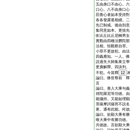
五由身口不由心。六
口心。八不由身口心
罰善心者如本受持對
各各發露遮相續。二
先已制戒。後由別意
集同意如本。更捨先
依比丘比丘尼轉男女
實觀由四種法欝陀那
法相。恒觀察自罪。
小罪不更故犯。由法
四義應知。一人。佛
説過失大師集衆立學
更廣解釋。四決判。
不犯。今當釋
12
論曰。佛世尊前 釋
言
論曰。善入大乘句義
得陀羅尼等功徳。由
能攝持。又能如理顯
菩薩摩訶薩而不説名
衆。通有此能。何故
論曰。欲顯大乘有勝
唯大乘中有勝功徳。
共徳故。言欲顯大乘