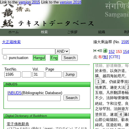
隨情。開抑殊軫。慧
Link to the
version 2015
Link to the
version 2018
謬得齒
11
跡學徒
年所。名師勝友。備
無術。尋波討源。多
思迷於弘旨。明發興
問道。而未知厥路。
ホーム
検索
ご挨拶
組織
利
國婆羅門種。姓頗羅
土翻譯稱曰親依。識
大正蔵検索
攝大乘論釋 (No.
159
才高
14
傑。神辯
少遊諸國。歴事衆師
152
153
154
苞四韋於懷抱。呑六
点:
有
/
無
]
[CITE]
punctuation
Hangul
Eng
貫練五部。研究大乘
墳籍。妙達幽微。毎
TextNo.
Vol.
Page
於未悟。以身許道。
隣。越四海如咫尺。
1
業。仍値梁季混
INBUDS
地東西。遂使大法
五嶺。凡所翻譯卷軸
INBUDS
(Bibliographic Database)
Search
不少。法師毎懷慷慨
絶絃。卞和泣璧。良
之珍罕別。法師遊方
塗所亘。遂達
4
蕃
Digital Dictionary of Buddhism
山郡公歐陽頠。叡表
電子佛教辭典
緯武。匡道佐時。康
パスワードがない場合は「guest」でログインしてくださ