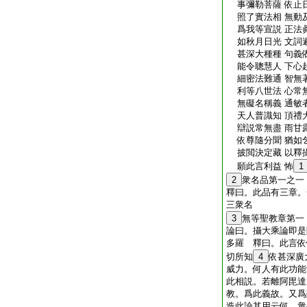
事彌勒菩薩 依止
照了實法相 無動
爲我等宣説 正法
如秋月日光 文詞
甚深大種種 句義
能令聰慧人 下心
細密法難通 智無
利等八世法 心常
無礙名稱義 通敏
天人普識知 頂禮
辯説常無盡 雨甘
依尊隨分聞 猶如
披閲決定藏 以釋
願此言利益 怖
1
2
衆名品第一之一
釋曰。此品有三章。
三衆名
3
無等聖教章第一
論曰。攝大乘論即是
多羅 釋曰。此言依
切所知
4
依甚深廣
威力。何人有此功能
此相説。若離阿毘達
教。爲此義故。又爲
造此論其用云何。衆