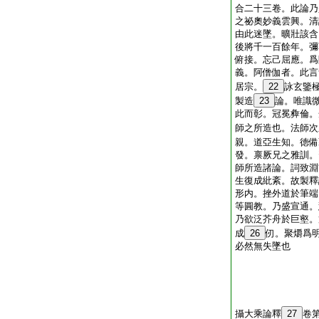
合二十三卷。此論乃
之祕奧妙義雲興。清
由此迷墜。曠壯該含
後將千一百餘年。彌
俯接。忘己屈應。爲
義。阿僧伽者。此言
居宗。
22
詠玄鑒
製造
23
論。唯識
此而彰。冠冕彜倫。
師之所造也。法師次
親。道亞生知。徳備
發。禀厥兄之雅訓。
師所造諸論。詞致淵
生復成紕紊。故製釋
形内。挫外道於筆端
等圓教。乃盛宣通。
乃欲泛芥舟於巨壑。
成
26
仞。聚爝爲
必然無失墜也
攝大乘論釋
27
卷