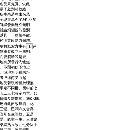
名受果究竟。依此
易了差別相故總
所生果若在未來爲
現在爲令了&K99;知
何縁發業總立無明
雖諸煩惱皆能發潤
以具十一殊勝事故。
於潤業位愛力偏増。
要數漑灌方生有
1
芽
無重發義立一無明。
而愛潤勝説是愛
地有所發行依他無
。不爾初伏下地染
。彼地無明猶未起
者彼縁何受而起
地受若現若種於理無
果定不同世。因中前七
若二三七各定同世。如
轉及離斷常。施&K99;
應過此便致無窮。此
三假。已潤六支合爲
位別名生等故。五是
愛五餘非一事。三唯是
染異熟果故。七分位中
通二種。無明愛取