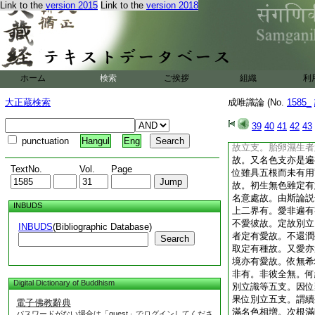
Link to the
version 2015
Link to the
version 2018
依迷外増上果愚縁境
愛復生欲等四取。愛
引因轉名爲有倶能近
唯説業種名有此能正
唯説五種名有親生當
生支。謂生老死。是
ホーム
検索
ご挨拶
組織
利
中有至本有中未衰變
變位總名爲老。身壞
大正蔵検索
成唯識論 (No.
1585_
定有附死立支。病何
雖不定遍故立支。諸
39
40
41
42
43
終皆有衰朽行故。名
punctuation
Hangul
Eng
故立支。胎卵濕生者
故。又名色支亦是遍
TextNo.
Vol.
Page
位雖具五根而未有用
故。初生無色雖定有
名意處故。由斯論説
INBUDS
上二界有。愛非遍有
不愛彼故。定故別立
INBUDS
(Bibliographic Database)
者定有愛故。不還潤
Search
取定有種故。又愛亦
境亦有愛故。依無希
非有。非彼全無。何
Digital Dictionary of Buddhism
別立識等五支。因位
果位別立五支。謂續
電子佛教辭典
滿名色相増。次根滿
パスワードがない場合は「guest」でログインしてくださ