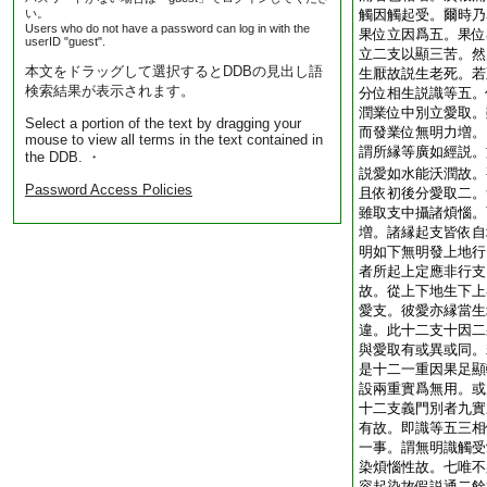
い。
觸因觸起受。爾時乃
Users who do not have a password can log in with the
果位立因爲五。果位
userID "guest".
立二支以顯三苦。然
本文をドラッグして選択するとDDBの見出し語
生厭故説生老死。若至
検索結果が表示されます。
分位相生説識等五。
潤業位中別立愛取。
Select a portion of the text by dragging your
而發業位無明力増。
mouse to view all terms in the text contained in
謂所縁等廣如經説。
the DDB. ・
説愛如水能沃潤故。
Password Access Policies
且依初後分愛取二。
雖取支中攝諸煩惱。
増。諸縁起支皆依自
明如下無明發上地行
者所起上定應非行支
故。從上下地生下上
愛支。彼愛亦縁當生
違。此十二支十因二
與愛取有或異或同。
是十二一重因果足顯輪
設兩重實爲無用。或
十二支義門別者九實
有故。即識等五三相
一事。謂無明識觸受
染煩惱性故。七唯不
容起染故假説通二餘