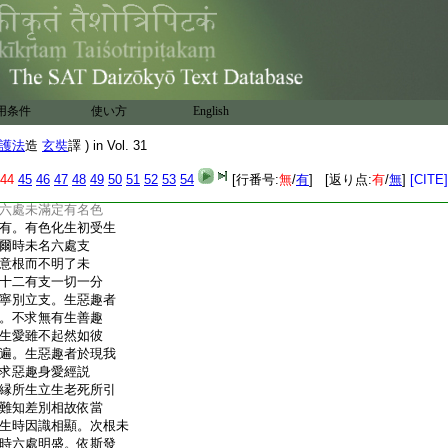
界受發起貪愛縁
取合潤能引業種及所
有後有果故。有處
感異熟果故。復有
來識等種故。四所
愛取有近所生故。謂從
用条件
使い方
English
來皆生支攝。諸衰
命終乃名爲死。老非
護法
造
玄奘
譯 ) in Vol. 31
非支。不遍定故。老
界趣生除中夭者將
44
45
46
47
48
49
50
51
52
53
54
[行番号:
無
/
有
] [返り点:
有
/
無
]
[CITE]
色不遍何故立支。定
六處未滿定有名色
有。有色化生初受生
爾時未名六處支
意根而不明了未
十二有支一切一分
寧別立支。生惡趣者
。不求無有生善趣
生愛雖不起然如彼
遍。生惡趣者於現我
求惡趣身愛經説
縁所生立生老死所引
難知差別相故依當
生時因識相顯。次根未
時六處明盛。依斯發