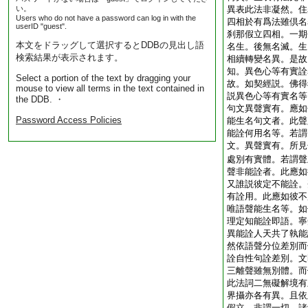
い。
異表此法非凝然。住
Users who do not have a password can log in with the
四相於有爲法雖倶名
userID "guest".
刹那假立四相。一期
本文をドラッグして選択するとDDBの見出し語
名生。後無名滅。生
検索結果が表示されます。
相續轉變名異。是故
知。異色心等有實詮
Select a portion of the text by dragging your
故。如契經説。佛得
mouse to view all terms in the text contained in
説異色心等有實名等
the DDB. ・
句文異聲實有。應如
Password Access Policies
能生名句文者。此聲
能詮何用名等。若謂
文。異聲實有。所見
處別有實體。若謂聲
聲非能詮者。此應如
又誰説彼定不能詮。
有詮用。此應如彼不
唯語聲能生名等。如
理定知能詮即語。寧
異能詮人天共了執能
然依語聲分位差別而
詮自性句詮差別。文
三離聲雖無別體。而
此法詞二無礙解境有
界攝亦各有異。且依
假立。非謂一切。諸