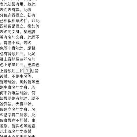
表此法暫有用。故此
表而表有異。此依
分位亦得假立。初有
已相似相續名住。即此
四相皆是假立。復如何
表名句文身。契經説
希有名句文身。此經不
。爲證不成。若名
色等非實能詮。謂聲
必有音韻屈曲。此足
聲上音韻屈曲即名句
色上形量屈曲。應異色
上音韻屈曲如
1
絃管
彼聲。不別生名等。
聲若能詮。風鈴聲等應
別生實名句文身。若
何不許唯語能詮。何
知異語別有能詮。語不
詮異語。天愛非餘。
假建立名句文身。名
即是字爲二所依。此
假實異亦不即聲。由
差別。聲與名等蘊處
此土説名句文依聲
餘佛土亦依光明妙香