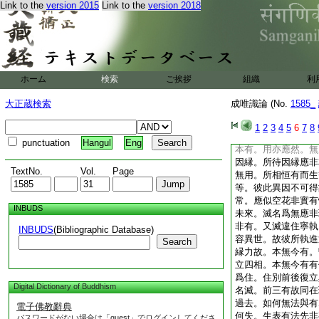
Link to the
version 2015
Link to the
version 2018
護法等菩薩造
三藏法師玄奘奉
復如何知。諸有爲相
契經説故。如契經説
乃至廣説。此經不説
爲證不成。非第六聲
ホーム
検索
ご挨拶
組織
利
即色心故。非能相體
異地等故。若有爲相
大正蔵検索
成唯識論 (No.
1585_
應異所相。又生等相
興作用。若相違故用
1
2
3
4
5
6
7
8
何倶有。又住異滅用
punctuation
Hangul
Eng
本有。用亦應然。無
因縁。所待因縁應非
TextNo.
Vol.
Page
無用。所相恒有而生
等。彼此異因不可得
常。應似空花非實有
INBUDS
未來。滅名爲無應非
非有。又滅違住寧執
INBUDS
(Bibliographic Database)
容異世。故彼所執進
Search
縁力故。本無今有。
立四相。本無今有有
爲住。住別前後復立
Digital Dictionary of Buddhism
名滅。前三有故同在
過去。如何無法與有
電子佛教辭典
何失。生表有法先非
パスワードがない場合は「guest」でログインしてくださ