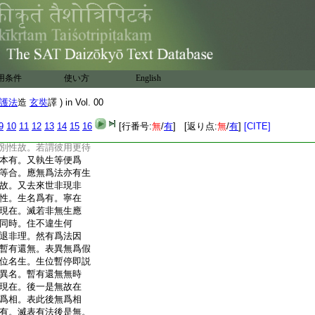
 詔譯
。異色心等有實自性。
。有三有爲之有爲相。
異色心等有實自性。
便表異體。色心之體
用条件
使い方
English
定異所相。勿堅相等
異所相體。無爲相體
護法
造
玄奘
譯 ) in Vol. 00
若體倶有。應一切時齊
不頓興。體亦相違如
9
10
11
12
13
14
15
16
[行番号:
無
/
有
] [返り点:
無
/
有
]
[CITE]
不應倶。能相所相體倶
別性故。若謂彼用更待
本有。又執生等便爲
等合。應無爲法亦有生
故。又去來世非現非
性。生名爲有。寧在
現在。滅若非無生應
同時。住不違生何
退非理。然有爲法因
暫有還無。表異無爲假
位名生。生位暫停即説
異名。暫有還無無時
現在。後一是無故在
爲相。表此後無爲相
有。滅表有法後是無。