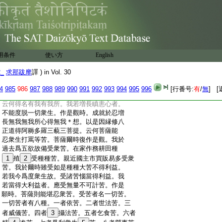
:
苦生死苦苦苦。作是觀時。若使衆生有此三
:
苦我不應瞋。我若瞋者
11
云何當能救彼衆生
:
是三苦耶。我若瞋者則爲増長衆生三苦。作
:
是觀時。樂＊想滅苦＊想生。以能修集苦＊想因
:
縁故。修八正道得阿耨多羅三藐三菩提。云
:
何菩薩修無我無我所＊想。菩薩諦觀。有諸外
用条件
使い方
English
:
道説我是常。我若常者衆生無我。何以故。衆
:
生者即是五陰。五陰無常。若無我者何有我
2_
求那跋摩
譯 ) in Vol. 30
:
所。是故無我無我所。菩薩復作是觀。我者即
:
是菩提之心。菩薩初發菩提心時。於衆生
4
985
986
987
988
989
990
991
992
993
994
995
996
[行番号:
有
/
無
] [
:
中得一子心。是名我所。若我於彼有瞋心者。
:
云何得名有我有我所。我若増長瞋恚心者。
:
不能度脱一切衆生。作是觀時。成就於忍増
:
長無我無我所心得無我＊想。以是因縁修八
:
正道得阿耨多羅三藐三菩提。云何菩薩能
:
忍衆生打罵等苦。菩薩爾時復作是觀。我於
:
過去爲五欲故備受衆苦。在家作務耕田種
:
1
殖
2
受種種苦。親近國主市買販易多受衆
:
苦。我於爾時雖受如是種種大苦不得利益。
:
若我今爲度衆生故。受諸苦惱當得利益。我
:
若當得大利益者。應受無量不可計苦。作是
:
願時。菩薩則能堪忍衆苦。受苦者名一切苦。
:
一切苦者有八種。一者依苦。二者世法苦。三
:
者威儀苦。四者
3
攝法苦。五者乞食苦。六者