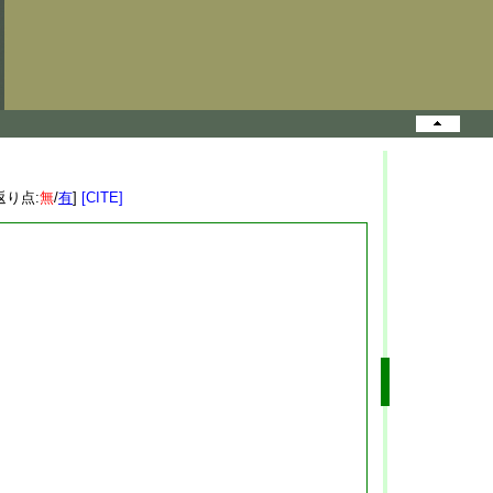
返り点:
無
/
有
]
[CITE]