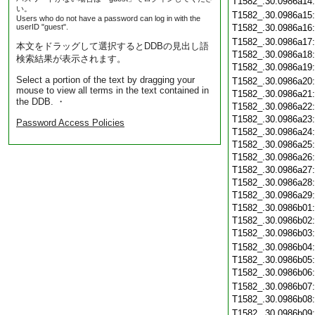
T1582_.30.0986a14
い。
T1582_.30.0986a15
Users who do not have a password can log in with the
userID "guest".
T1582_.30.0986a16
T1582_.30.0986a17
本文をドラッグして選択するとDDBの見出し語
T1582_.30.0986a18
検索結果が表示されます。
T1582_.30.0986a19
Select a portion of the text by dragging your
T1582_.30.0986a20
mouse to view all terms in the text contained in
T1582_.30.0986a21
the DDB. ・
T1582_.30.0986a22
T1582_.30.0986a23
Password Access Policies
T1582_.30.0986a24
T1582_.30.0986a25
T1582_.30.0986a26
T1582_.30.0986a27
T1582_.30.0986a28
T1582_.30.0986a29
T1582_.30.0986b01
T1582_.30.0986b02
T1582_.30.0986b03
T1582_.30.0986b04
T1582_.30.0986b05
T1582_.30.0986b06
T1582_.30.0986b07
T1582_.30.0986b08
T1582_.30.0986b09