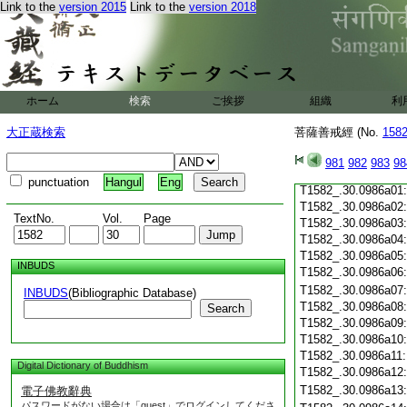
Link to the
version 2015
Link to the
version 2018
T1582_.30.0985c19
T1582_.30.0985c20
T1582_.30.0985c21
T1582_.30.0985c22
T1582_.30.0985c23
T1582_.30.0985c24
ホーム
検索
ご挨拶
組織
利
T1582_.30.0985c25
T1582_.30.0985c26
大正蔵検索
菩薩善戒經 (No.
158
T1582_.30.0985c27
T1582_.30.0985c28
981
982
983
98
T1582_.30.0985c29
punctuation
Hangul
Eng
T1582_.30.0986a01
T1582_.30.0986a02
TextNo.
Vol.
Page
T1582_.30.0986a03
T1582_.30.0986a04
T1582_.30.0986a05
INBUDS
T1582_.30.0986a06
T1582_.30.0986a07
INBUDS
(Bibliographic Database)
T1582_.30.0986a08
Search
T1582_.30.0986a09
T1582_.30.0986a10
T1582_.30.0986a11
Digital Dictionary of Buddhism
T1582_.30.0986a12
T1582_.30.0986a13
電子佛教辭典
パスワードがない場合は「guest」でログインしてくださ