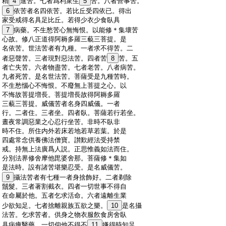
:
精
4
進苦。七者爲利衆生
5
苦。八者營事苦。
:
6
依苦者名四依苦。若比丘受四依已。得出
:
家受戒得名具足比丘。若得少衣少食臥具
:
7
病藥。不生愁苦心無悔恨。以能修＊集壞苦
:
心故。修八正道得阿耨多羅三藐三菩提。是
:
名依苦。世法苦者有九種。一者求不得苦。二
:
者惡聲苦。三者現對惡法苦。四者苦
8
苦。五
:
者亡失苦。六者物盡苦。七者老苦。八者病苦。
:
九者死苦。是名世法苦。菩薩受是九種苦時。
:
不生愁惱心不悔恨。不廢無上菩提之心。以
:
不悔故菩提増長。菩提増長故得阿耨多羅
:
三藐三菩提。威儀苦者名身四威儀。一者
:
行。二者住。三者坐。四者臥。菩薩若行若坐。
:
晝夜常調惡業之心忍行坐苦。非時不臥非
:
時不住。所住内外若床若地若草若葉。於是
:
四處常念供養佛法僧寶。讃歎經法受持禁
:
戒。持無上法廣爲人説。正思惟義如法而住。
:
分別法界修舍摩他毘婆舍那。菩薩修＊集如
:
是法時。設有諸苦堪樂忍受。是名威儀苦。
:
9
攝法苦者有七種一者身捨飾好。二者剃除
:
鬚髮。三者著割截衣。四者一切世事不得自
:
在命屬於他。五者乞求活命。六者遠離生業
:
少欲知足。七者捨離親族五欲之樂。
10
是名攝
:
法苦。乞求苦者。供身之物衣服飮食房舍臥
:
具病痩醫藥。一切仰他不得不
11
嫌得時知足。