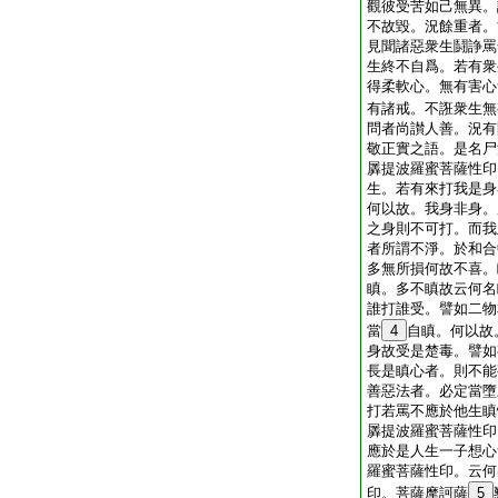
觀彼受苦如己無異。
不故毀。況餘重者。
見聞諸惡衆生鬪諍罵
生終不自爲。若有衆
得柔軟心。無有害心
有諸戒。不誑衆生無
問者尚讃人善。況有
敬正實之語。是名尸
羼提波羅蜜菩薩性印
生。若有來打我是身
何以故。我身非身。
之身則不可打。而我
者所謂不淨。於和合
多無所損何故不喜。
瞋。多不瞋故云何名
誰打誰受。譬如二物
當
4
自瞋。何以故
身故受是楚毒。譬如
長是瞋心者。則不能
善惡法者。必定當墮
打若罵不應於他生瞋
羼提波羅蜜菩薩性印
應於是人生一子想心
羅蜜菩薩性印。云何
印。菩薩摩訶薩
5