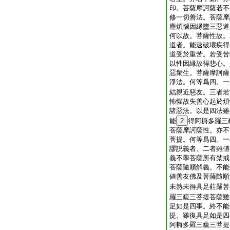
印。菩薩摩訶薩若不
修一切善法。菩薩摩
塵煩惱因縁墮三惡道
何以故。菩薩性故。
道者。能速破壞疾得
道受於重苦。若受苦
以性因縁故得悲心。
惡衆生。菩薩摩訶薩
淨法。何等爲四。一
結親近惡友。三者若
怖懼故失善心起於煩
諸惡法。以是四法雖
能
2
得阿耨多羅三
菩薩摩訶薩性。亦不
菩提。何等爲四。一
謬説義者。二者雖値
義不學菩薩所有禁戒
菩薩隨順解義。不能
値善友佛及菩薩隨順
未熟未得具足莊嚴菩
羅三藐三菩提菩薩雖
足如是四事。終不能
提。雖復具足如是四
阿耨多羅三藐三菩提