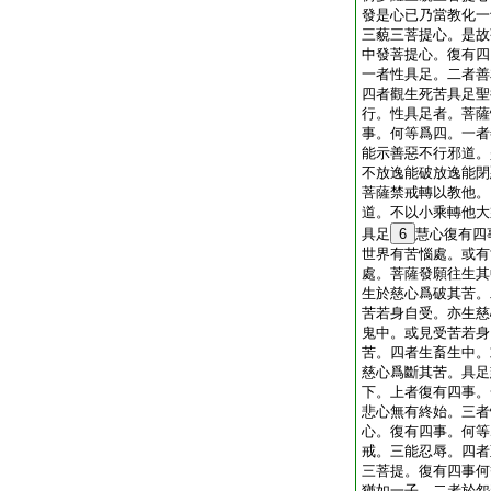
發是心已乃當教化一
三藐三菩提心。是故
中發菩提心。復有四
一者性具足。二者善
四者觀生死苦具足聖
行。性具足者。菩薩
事。何等爲四。一者
能示善惡不行邪道。
不放逸能破放逸能閉
菩薩禁戒轉以教他。
道。不以小乘轉他大
具足
6
慧心復有四
世界有苦惱處。或有
處。菩薩發願往生其
生於慈心爲破其苦。
苦若身自受。亦生慈
鬼中。或見受苦若身
苦。四者生畜生中。
慈心爲斷其苦。具足
下。上者復有四事。
悲心無有終始。三者
心。復有四事。何等
戒。三能忍辱。四者
三菩提。復有四事何
猶如一子。二者於怨