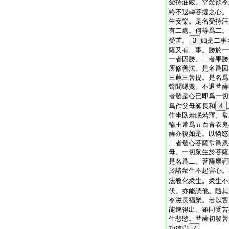
受持莊嚴。常念欲令
終不退轉菩提之心。
生安樂。是名受持莊
有二處。何等爲二。
受苦。
3
如是二事
薩又有二事。勝於一
一者因勝。二者果勝
所修善法。是名爲因
三藐三菩提。是名爲
聲聞縁覺。不退菩薩
者發是心已即爲一切
爲作父母師長和
4
住坐臥若眠若寤。常
輪王常爲五百青衣鬼
薩亦復如是。以憐愍
二者發心菩薩常爲衆
母。一切衆生於菩薩
是名爲二。菩薩摩訶
於諸衆生不起害心。
法教化衆生。衆生不
伏。亦能調他。隨其
令滋長福業。若以客
能速得出。雖同受苦
生悲愍。菩薩初發菩
功徳◎
7