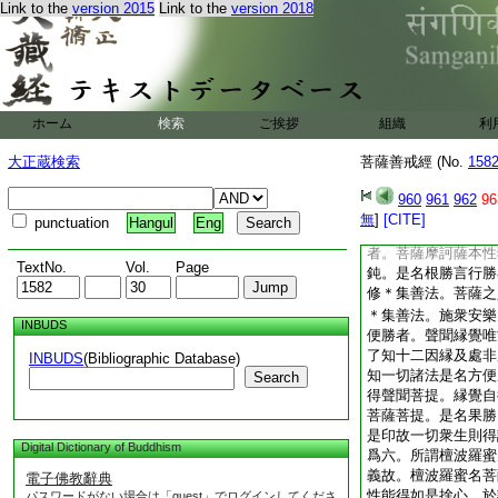
Link to the
version 2015
Link to the
version 2018
以是二種名之爲性。
復性者亦名爲子。亦
二種。一細二麁。所
果故名爲細。所言麁
故名爲麁。菩薩摩訶
勝於一切聲聞縁覺。
ホーム
検索
ご挨拶
組織
利
薩摩訶薩得名爲勝。
淨有二。一淨智障。
大正蔵検索
菩薩善戒經 (No.
158
障故
10
名爲淨非
二淨。以是義故。菩
960
961
962
96
訶薩復有四事勝於聲
無
]
[CITE]
punctuation
Hangul
Eng
勝。二者行勝。三方
者。菩薩摩訶薩本性
TextNo.
Vol.
Page
鈍。是名根勝言行勝
修＊集善法。菩薩之
＊集善法。施衆安樂
INBUDS
便勝者。聲聞縁覺唯
了知十二因縁及處非
INBUDS
(Bibliographic Database)
知一切諸法是名方便
Search
得聲聞菩提。縁覺自
菩薩菩提。是名果勝
是印故一切衆生則得
Digital Dictionary of Buddhism
爲六。所謂檀波羅蜜
義故。檀波羅蜜名菩
電子佛教辭典
性能得如是捨心。於
パスワードがない場合は「guest」でログインしてくださ