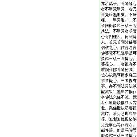
亦名爲子。菩薩發心
者不畢竟畢竟。者乃
菩提終無退失。不畢
種。一畢竟退。二不
發阿耨多羅三藐三菩
其法。不畢竟者求菩
心有四種因。何等爲
人。若見若聞諸佛菩
信敬之心。作是念言
佛菩薩不思議事是可
多羅三藐三菩提心。
菩提心。二者復有不
唯聞諸佛菩薩祕藏。
信心故爲阿耨多羅三
發菩提心。三者復有
事。亦不聞法見法滅
能滅衆生無量苦惱作
令佛法久住不滅。我
衆生遠離煩惱諸大苦
世。爲住世故發菩提
滅時。唯見惡世諸衆
等。無慚無愧慳悋嫉
見是事已尋作是念。
能修善。如是惡時尚
耨多羅三藐三菩提心