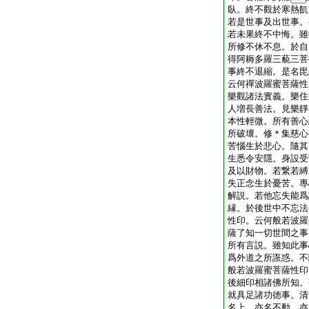
臥。終不觀於寒熱飢
若是世事及出世事。
若未果終不中悔。雖
所修不休不息。於自
得阿耨多羅三藐三菩
事終不退縮。是名毘
云何禪波羅蜜菩薩性
樂觀諸法實義。樂住
人増長善法。見樂靜
本性輕微。所有善心
所破壞。修＊集慈心
苦惱生於悲心。隨其
生悉令安隱。身設受
及以財物。若繋若縛
失正念生於憂苦。專
解説。若他忘失能爲
縁。於後世中不忘法
性印。云何般若波羅
薩了知一切世間之事
所有言説。雖知此事
爲外道之所誑惑。不
般若波羅蜜菩薩性印
後細印相諸佛所知。
就具足諸功徳事。清
名上。亦名不動。亦