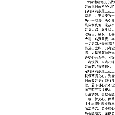
菩薩地發菩提心品
菩薩摩訶薩初發心時
我得阿耨多羅三藐三
切衆生。要當安置一
教化一切衆生悉令具
爲自利利他。是故初
菩提因縁。衆生縁因
法縁因。攝取一切善
大善。名實眞實。亦
一切身口意等三業諸
願及出世願。無有能
提。如是誓願無勝無
菩提心有五事。何等
三者境界。四者功徳
菩薩若能發菩提心。
定得阿耨多羅三藐三
初發菩提之心。則能
訶薩發菩提心隨行漸
提。若不發心終不能
羅三藐三菩提根本。
心生憐愍。是故菩薩
三藐三菩提心。因菩
十七品得阿耨多羅三
名之爲支。發菩提心
爲菩薩戒支。是故發