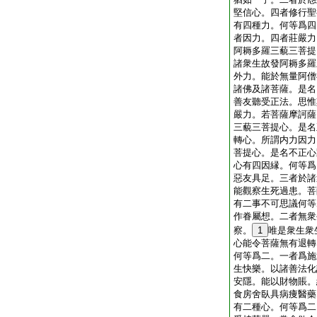
堅信心。四者修行聖
有四種力。何等爲四
者因力。四者莊嚴力
阿耨多羅三藐三菩提
諸衆生故發阿耨多羅
外力。能於無量阿僧
諸佛及諸菩薩。是名
善友聽受正法。思惟
嚴力。若菩薩摩訶薩
三藐三菩提心。是名
轉心。所謂内力因力
菩提心。是名不正心
心有四因縁。何等爲
惡友具足。三者於諸
能觀察生死過患。菩
有二事不可思議何等
作眷屬想。二者無衆
察。
1
唯是衆生衆
心能令菩薩無有退轉
何等爲二。一者爲施
生快樂。以諸善法化
安隱。能以財物賬。
食房舍臥具病痩醫藥
有二種心。何等爲二