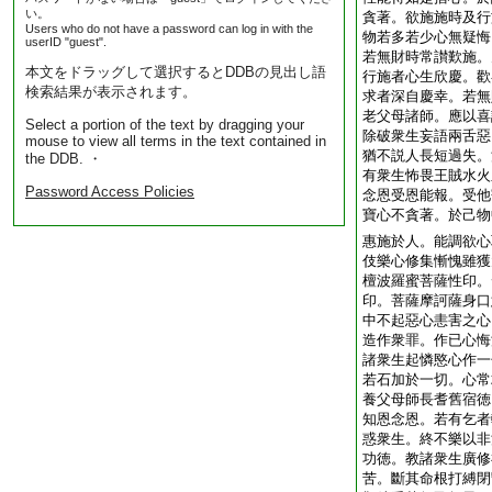
い。
貪著。欲施施時及行
Users who do not have a password can log in with the
物若多若少心無疑悔
userID "guest".
若無財時常讃歎施。
本文をドラッグして選択するとDDBの見出し語
行施者心生欣慶。歡
検索結果が表示されます。
求者深自慶幸。若無
老父母諸師。應以喜
Select a portion of the text by dragging your
除破衆生妄語兩舌惡
mouse to view all terms in the text contained in
猶不説人長短過失。
the DDB. ・
有衆生怖畏王賊水火
Password Access Policies
念恩受恩能報。受他
寶心不貪著。於己物
惠施於人。能調欲心
伎樂心修集慚愧雖獲
檀波羅蜜菩薩性印。
印。菩薩摩訶薩身口
中不起惡心恚害之心
造作衆罪。作已心悔
諸衆生起憐愍心作一
若石加於一切。心常
養父母師長耆舊宿徳
知恩念恩。若有乞者
惑衆生。終不樂以非
功徳。教諸衆生廣修
苦。斷其命根打縛閉