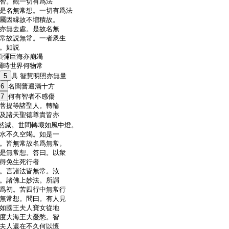
智。觀一切有爲法
是名無常想。一切有爲法
屬因縁故不増積故。
亦無去處。是故名無
常故説無常。一者衆生
。如説
須彌巨海亦崩竭
爾時世界何物常
5
具 智慧明照亦無量
6
名聞普遍滿十方
7
何有智者不感傷
菩提等諸聖人。轉輪
及諸天聖徳尊貴皆亦
然滅。世間轉壞如風中燈。
水不久空竭。如是一
。皆無常故名爲無常。
是無常想。答曰。以衆
得免生死行者
。言諸法皆無常。汝
。諸佛上妙法。所謂
爲初。苦四行中無常行
無常想。問曰。有人見
如國王夫人寶女從地
度大海王大憂愁。智
夫人還在不久何以懷