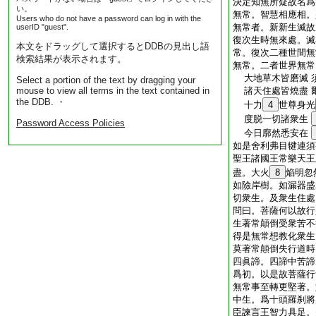
決定知無所疑故名爲
い。
無常。智慧相應相。
Users who do not have a password can log in with the
無常者。新新生滅故
userID "guest".
復次生時無來處。滅
本文をドラッグして選択するとDDBの見出し語
常。復次二種世間無
検索結果が表示されます。
無常。二者世界無常
大地草木皆磨滅 
Select a portion of the text by dragging your
mouse to view all terms in the text contained in
諸天住處皆燒盡 
the DDB. ・
十力
4
世尊身光
度脱一切諸衆生
Password Access Policies
今日廓然悉安在
如是舍利弗目犍連須
聖王諸國王常樂天王
盡。大火
8
焔明忽
如險岸樹。如漏器盛
切衆生。及衆生住處
問曰。菩薩何以故行
生著常顛倒受衆苦不
得是無常想教化衆生
莫著常顛倒失行道時
四眞諦。四諦中苦諦
爲初。以是故菩薩行
無常事至轉更堅著。
中生。爲十頭羅刹將
臣諫言王智力具足。