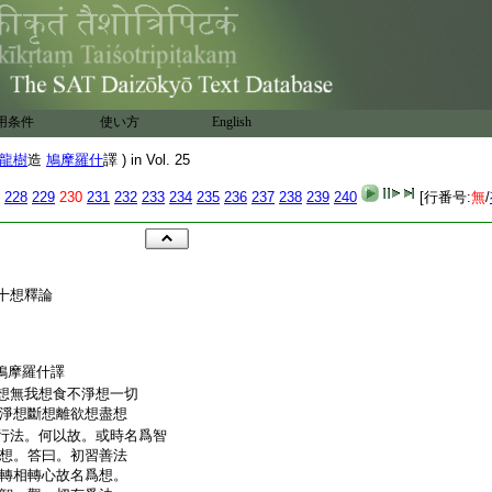
用条件
使い方
English
龍樹
造
鳩摩羅什
譯 ) in Vol. 25
228
229
230
231
232
233
234
235
236
237
238
239
240
[行番号:
無
/
十想釋論
鳩摩羅什譯
想無我想食不淨想一切
淨想斷想離欲想盡想
行法。何以故。或時名爲智
想。答曰。初習善法
轉相轉心故名爲想。