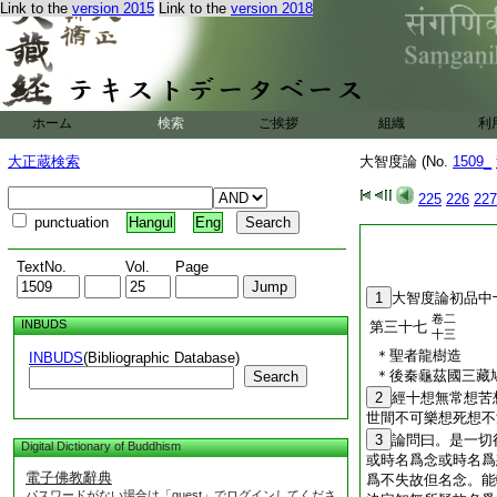
Link to the
version 2015
Link to the
version 2018
ホーム
検索
ご挨拶
組織
利
大正蔵検索
大智度論 (No.
1509_
225
226
227
punctuation
Hangul
Eng
TextNo.
Vol.
Page
1
大智度論初品中
卷二
INBUDS
第三十七
十三
＊聖者龍樹造
INBUDS
(Bibliographic Database)
＊後秦龜茲國三藏
Search
2
經
十想無常想苦
世間不可樂想死想不
3
論
問曰。是一切
Digital Dictionary of Buddhism
或時名爲念或時名爲
電子佛教辭典
爲不失故但名念。能
パスワードがない場合は「guest」でログインしてくださ