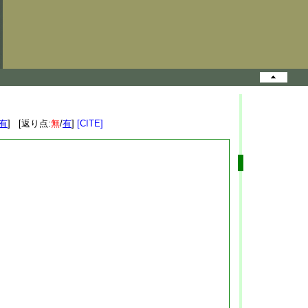
有
] [返り点:
無
/
有
]
[CITE]