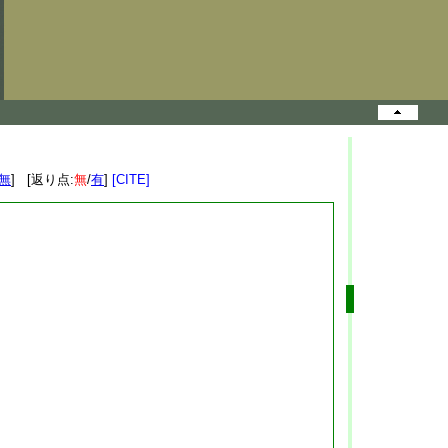
無
] [返り点:
無
/
有
]
[CITE]