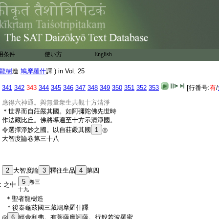
:
發心時即得菩薩道。二者小住供養十方諸
:
佛。通達菩薩道
20
故入菩薩位。即是阿鞞跋
:
致地。阿鞞跋致地菩薩義如先説。次後菩薩
:
大厭世間。世世已來常好眞實惡於欺誑。
:
是菩薩亦利根堅心。久集無量福徳智慧。初
:
發心時便得阿耨多羅三藐三菩提。即轉法
用条件
使い方
English
:
輪度無量衆生。入無餘涅槃。法住若一劫
:
若減一劫。留化佛度衆生。佛有二種神通
龍樹
造
鳩摩羅什
譯 ) in Vol. 25
:
力。一者現在時。二者滅後。劫義如上説。
:
劫中所度衆生亦復不少。次後菩薩亦利根
341
342
343
344
345
346
347
348
349
350
351
352
353
[行番号:
有
/
:
心堅久集福徳。發心即與般若波羅蜜相
:
應得六神通。與無量衆生共觀十方清淨
:
＊世界而自莊嚴其國。如阿彌陀佛先世時
:
作法藏比丘。佛將導遍至十方示清淨國。
:
令選擇淨妙之國。以自莊嚴其國
1
◎
:
大智度論卷第三十八
:
2
大智度論
3
釋往生品
4
第四
5
卷三
:
之中
十九
:
＊聖者龍樹造
:
＊後秦龜茲國三藏鳩摩羅什譯
:
◎
6
經
舍利弗。有菩薩摩訶薩。行般若波羅蜜