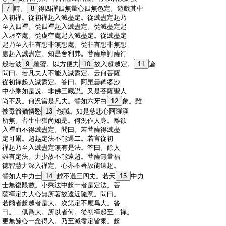
:
7
時。
8
得四禪四無量心四無色定。遊戲其中
:
入初禪。從初禪起入滅盡定。從滅盡定起乃
:
至入四禪。從四禪起入滅盡定。從滅盡定起
:
入虚空處。從虚空處起入滅盡定。從滅盡定
:
起乃至入非有想非無想處。從非有想非無想
:
處起入滅盡定。知是舍利弗。菩薩摩訶薩行
:
般若波
9
羅蜜。以方便力
10
故入超越定。
11
論
:
問曰。若凡夫人不能入滅盡定。云何菩薩
:
從初禪起入滅盡定。答曰。阿毘曇鞞婆沙
:
中小乘如是説。非佛三藏説。又是菩薩聖人
:
尚不及。何況當是凡夫。譬如六牙白
12
象。雖
:
被毒箭猶憐愍
13
怨賊。如是慈悲心阿羅漢
:
所無。畜生中猶尚如是。何況作人身。離欲
:
入禪而不得滅盡定。問曰。若菩薩得滅盡
:
定可爾。超越定法不能過二。若言從初
:
禪起乃至入滅盡定無有是法。答曰。餘人
:
雖有定法。力少故不能遠超。菩薩無量福
:
徳智慧力深入禪定。心亦不著故能遠超。
:
譬如人中力士
14
趠不過三四丈。若天
15
中力
:
士無復限數。小乘法中超一者是定法。菩
:
薩禪定力大心無所著故遠近隨意。問曰。
:
若爾者超越者是大。次第定不應爲大。答
:
曰。二倶爲大。所以者何。從初禪起至二禪。
:
更無餘心一念得入。乃至滅盡定皆爾。超