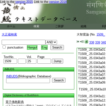
Link to the
version 2015
Link to the
version 2018
T1509_.25.0342c19
T1509_.25.0342c20
T1509_.25.0342c21
T1509_.25.0342c22
T1509_.25.0342c23
T1509_.25.0342c24
ホーム
検索
ご挨拶
組織
利
T1509_.25.0342c25
T1509_.25.0342c26
大正蔵検索
大智度論 (No.
1509_
T1509_.25.0342c27
T1509_.25.0342c28
338
339
340
T1509_.25.0342c29
punctuation
Hangul
Eng
T1509_.25.0343a01
T1509_.25.0343a02
TextNo.
Vol.
Page
T1509_.25.0343a03
T1509_.25.0343a04
T1509_.25.0343a05
INBUDS
T1509_.25.0343a06:
T1509_.25.0343a07:
INBUDS
(Bibliographic Database)
T1509_.25.0343a08:
Search
T1509_.25.0343a09
T1509_.25.0343a10
Digital Dictionary of Buddhism
T1509_.25.0343a11
T1509_.25.0343a12
電子佛教辭典
T1509_.25.0343a13
パスワードがない場合は「guest」でログインしてくださ