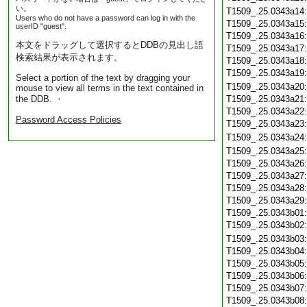
い。
T1509_.25.0343a14
Users who do not have a password can log in with the
T1509_.25.0343a15
userID "guest".
T1509_.25.0343a16
本文をドラッグして選択するとDDBの見出し語
T1509_.25.0343a17
検索結果が表示されます。
T1509_.25.0343a18
T1509_.25.0343a19
Select a portion of the text by dragging your
T1509_.25.0343a20
mouse to view all terms in the text contained in
the DDB. ・
T1509_.25.0343a21
T1509_.25.0343a22
Password Access Policies
T1509_.25.0343a23
T1509_.25.0343a24
T1509_.25.0343a25
T1509_.25.0343a26
T1509_.25.0343a27
T1509_.25.0343a28
T1509_.25.0343a29
T1509_.25.0343b01
T1509_.25.0343b02
T1509_.25.0343b03
T1509_.25.0343b04
T1509_.25.0343b05
T1509_.25.0343b06
T1509_.25.0343b07
T1509_.25.0343b08