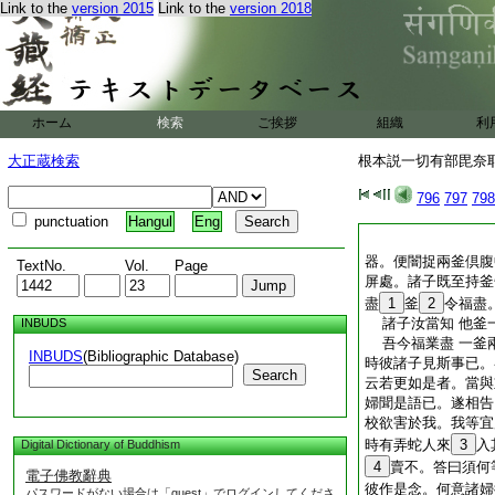
Link to the
version 2015
Link to the
version 2018
ホーム
検索
ご挨拶
組織
利
大正蔵検索
根本説一切有部毘奈耶 
796
797
798
punctuation
Hangul
Eng
器。便闇捉兩釜倶腹
TextNo.
Vol.
Page
屏處。諸子既至持釜
盡
1
釜
2
令福盡
諸子汝當知 他釜
INBUDS
吾今福業盡 一釜
INBUDS
(Bibliographic Database)
時彼諸子見斯事已。
Search
云若更如是者。當與
婦聞是語已。遂相告
校欲害於我。我等宜
時有弄蛇人來
3
入
Digital Dictionary of Buddhism
4
賣不。答曰須何
電子佛教辭典
彼作是念。何意諸婦
パスワードがない場合は「guest」でログインしてくださ