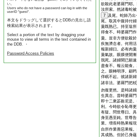
欲殺此老婆羅門耶。
い。
Users who do not have a password can log in with the
汝所索。然諸毒蛇被
userID "guest".
7
及尾。蛇師乃出
本文をドラッグして選択するとDDBの見出し語
尾。取其中腹持付婦
検索結果が表示されます。
羹既熟已。持至翁所
得食不。時婆羅門作
Select a portion of the text by dragging your
羹。豈非方便欲殺於
mouse to view all terms in the text contained in
疾無濟念者。何用活
the DDB. ・
報新婦曰。必有肉羹
Password Access Policies
羹氣故。眼膜便開漸
我死。諸婦聞已願速
盡食不。報云能食。
之。眼轉明淨。顧眄
佯眠不起。彼諸新婦
諸非法。婆羅門把杖
勿復更然。是時諸婦
生異念。昔時婆羅門
即十二衆苾芻尼是。
利。今時欲令恥辱更
有疑。問世尊曰。具
身至愚至鈍。世尊告
業。増長時熟果報現
自所作業善惡果報。
其成熟。但於己身蘊