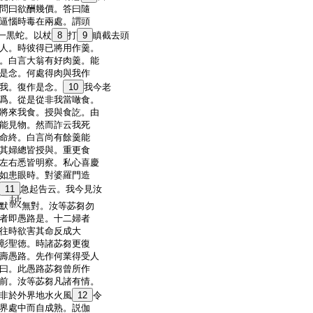
問曰欲酬幾價。答曰隨
逼惱時毒在兩處。謂頭
一黒蛇。以杖
8
打
9
瞋截去頭
人。時彼得已將用作羹。
。白言大翁有好肉羹。能
是念。何處得肉與我作
我。復作是念。
10
我今老
爲。從是從非我當噉食。
將來我食。授與食訖。由
能見物。然而詐云我死
命終。白言尚有餘羹能
其婦總皆授與。重更食
左右悉皆明察。私心喜慶
如患眼時。對婆羅門造
11
急起告云。我今見汝
默
無對。汝等苾芻勿
者即愚路是。十二婦者
往時欲害其命反成大
彰聖徳。時諸苾芻更復
壽愚路。先作何業得受人
曰。此愚路苾芻曾所作
前。汝等苾芻凡諸有情。
非於外界地水火風
12
令
界處中而自成熟。説伽