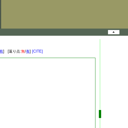
有
] [返り点:
無
/
有
]
[CITE]