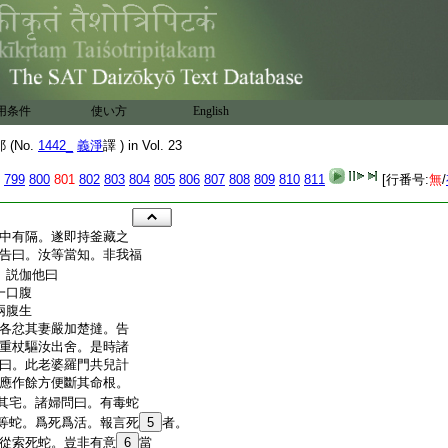
用条件
使い方
English
(No.
1442_
義淨
譯 ) in Vol. 23
799
800
801
802
803
804
805
806
807
808
809
810
811
[行番号:
無
/
中有隔。遂即持釜藏之
告曰。汝等當知。非我福
。説伽他曰
一口腹
兩腹生
各忿其妻嚴加楚撻。告
重杖驅汝出舍。是時諸
曰。此老婆羅門共兒計
應作餘方便斷其命根。
其宅。諸婦問曰。有毒蛇
等蛇。爲死爲活。報言死
5
者。
從索死蛇。豈非有意
6
當