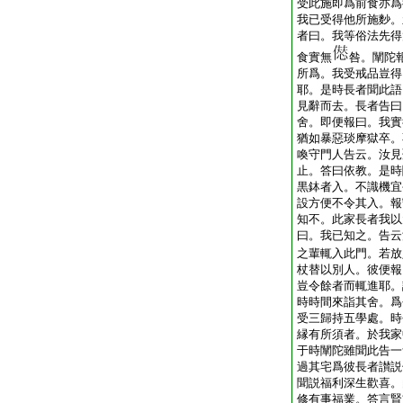
受此施即爲前食亦爲
我已受得他所施麨。
者曰。我等俗法先得
食實無
咎。闡陀
所爲。我受戒品豈得
耶。是時長者聞此語
見辭而去。長者告曰
舍。即便報曰。我實
猶如暴惡琰摩獄卒。
喚守門人告云。汝見
止。答曰依教。是時
黒鉢者入。不識機宜
設方便不令其入。報
知不。此家長者我以
曰。我已知之。告云
之輩輒入此門。若放
杖替以別人。彼便報
豈令餘者而輒進耶。
時時間來詣其舍。爲
受三歸持五學處。時
縁有所須者。於我家
于時闡陀雖聞此告一
過其宅爲彼長者讃説
聞説福利深生歡喜。
修有事福業。答言賢