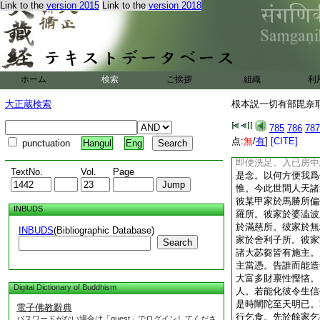
Link to the
version 2015
Link to the
version 2018
心變。我等宜應於六
敏善解説法。能令細
誰能如是。鄔波難陀
辯才無礙。能作如是
如是者應可詳去。共
詳去告闡陀曰。具壽
ホーム
検索
ご挨拶
組織
利
之所欺弄。而云我輩
至不能自安一石今應
大正蔵検索
根本説一切有部毘奈耶 
未見聞。我等共營恐
作傭人。具陳可不共
785
786
787
猛志作授事人。爲諸
点:
無
/
有
]
[CITE]
punctuation
Hangul
Eng
哉既是勝田。我當爲
即便洗足。入已房中
TextNo.
Vol.
Page
是念。以何方便我爲
惟。今此世間人天諸
彼某甲家於馬勝所偏
INBUDS
羅所。彼家於婆澁波
於滿慈所。彼家於無
INBUDS
(Bibliographic Database)
家於舍利子所。彼家
Search
諸大苾芻皆有施主。
主當憑。告誰而能造
大富多財禀性慳悋。
Digital Dictionary of Buddhism
人。若能化彼令生信
是時闡陀至天明已。
電子佛教辭典
行乞食。先於餘家乞
パスワードがない場合は「guest」でログインしてくださ