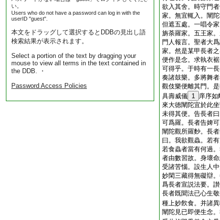
い。
欲入其舍。時守門者
Users who do not have a password can log in with the
家。無宜輒入。闡陀
userID "guest".
但遮五處。一唱令家
本文をドラッグして選択するとDDBの見出し語
旃荼羅家。五王家。
検索結果が表示されます。
門人報言。聖者大爲
家。然是某甲長者之
Select a portion of the text by dragging your
便作是念。求執衣裾
mouse to view all terms in the text contained in
可得乎。于時有一長
the DDB. ・
奏諸鼓樂。多將舞者
Password Access Policies
觀伎樂便離其門。是
具壽威儀
1
庠序如
來大徳闡陀宜於此坐
未得其便。告長者曰
可爲羅。長者告婢可
闡陀觀所羅麨。長者
曰。我欲觀蟲。若有
若食蟲者當有何過。
者由數習故。身壞命
受諸苦惱。設生人中
妙閑三藏得無礙辯。
爲長者宣説法要。讃
長者既聞法已心生敬
種上妙飮食。并諸異
闡陀見已即便生念。