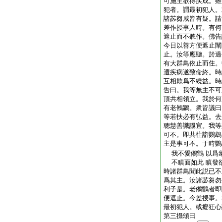
可施主欲得疾成。雖
犯者。謂最初犯人。
諸苾芻咸皆有疑。請
差作授事人時。有何
遮止而不聽作。佛告
今日以善方便遮止闡
止。汝等應聽。於過
有大群鳥依止而住。
遭疾病遂致命終。時
互相欺爲不繞益。時
告曰。我等無主不可
頂共相領立。我於何
有老鵂鶹。衆皆議曰
等若扶必有弘益。去
聰慧善識譏宜。我等
可不。即共往詣鸚鵡
主是事可不。于時鸚
我不愛鵂鶹 以爲
不瞋面如此 瞋發
時諸群鳥聞此説已不
爲其主。汝諸苾芻勿
利子是。老鵂鶹者即
便遮止。今差授事。
最初犯人。或癡狂心
第三攝頌曰