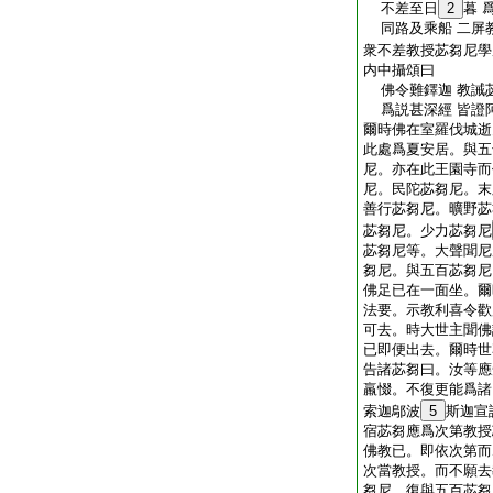
不差至日
2
暮 
同路及乘船 二屏
衆不差教授苾芻尼學
内中攝頌曰
佛令難鐸迦 教誡
爲説甚深經 皆證
爾時佛在室羅伐城逝
此處爲夏安居。與五
尼。亦在此王園寺而
尼。民陀苾芻尼。末
善行苾芻尼。曠野苾
苾芻尼。少力苾芻尼
苾芻尼等。大聲聞尼
芻尼。與五百苾芻尼
佛足已在一面坐。爾
法要。示教利喜令歡
可去。時大世主聞佛
已即便出去。爾時世
告諸苾芻曰。汝等應
羸惙。不復更能爲諸
索迦鄔波
5
斯迦宣
宿苾芻應爲次第教授
佛教已。即依次第而
次當教授。而不願去
芻尼。復與五百苾芻