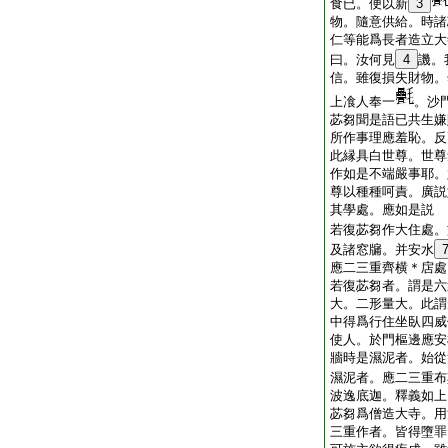
食已。便以新
3
物。隨意供給。時諸
仁等能爲長者造立大
曰。汝何見
4
譏。
信。雖復損失財物。
上飡人奉一
。沙
苾芻聞是語已共生嫌
所作事理應羞恥。反
此縁具白世尊。世尊
作如是不端嚴事耶。
尊以種種呵責。廣説
其學處。應如是説
若復苾芻作大住處。
及諸窓牖。并安水
應二三重齊横＊扂處
若復苾芻者。謂是六
大。二形量大。此謂
中得爲行住坐臥四威
使人。於門樞邊應安
牆時是濕泥者。始從
濕泥者。應二三重布
波逸底迦。釋義如上
苾芻爲僧造大寺。用
三重作者。皆得墮罪