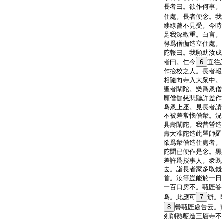
長者曰。欲作何事。
住處。長者便念。我
縷線曾不見受。今時
足我深敬重。白言。
得爲僧伽造立住處。
陀報曰。我願助汝成
者曰。仁今
6
宜往
作撿校之人。長者報
相隨向寺入大衆中。
聖者闡陀。樂爲衆僧
願僧伽慈悲聽許差作
爲衆上座。見長者請
不被差常惱僧衆。況
具壽闡陀。我昔營造
壽大准陀造此瞿師羅
欲爲衆僧造住處者。
陀聞已便作是念。黒
差許爲授事人。衆既
去。詣長者家多取錢
首。汝等豈能於一日
一百口房不。甎匠答
爲。此應可
7
辦。
8
疊甎匠處告云。
剗削熟甎造三層寺不