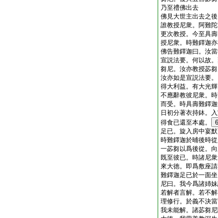
乃至禮佛出去
佛見大世主出去之後
誰教授尼衆。阿難陀
更次教授。今至具壽
授尼衆。時難鐸迦亦
佛告難鐸迦曰。汝當
宣説法要。何以故。
芻尼。汝亦教授苾芻
汝亦如是宣説法要。
得大利益。有大光輝
不應辭教彼尼衆。時
而受。時具壽難鐸迦
日初分著衣持鉢。入
得食已還至本處。
足已。旋入房中宴默
時難鐸迦於晡後時從
一苾芻以爲後從。向
既至彼已。時諸尼衆
來大徳。即爲敷座請
難鐸迦足已於一面坐
尼曰。我今爲諸姉妹
若解者言解。若不解
理修行。於義不決當
我未能解。諸苾芻尼