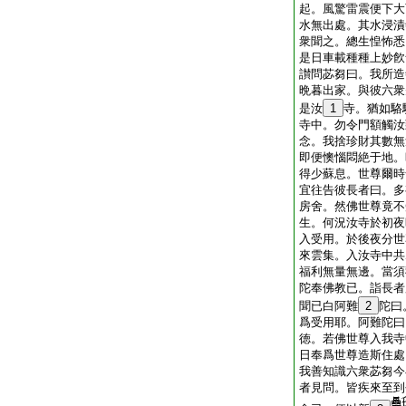
起。風驚雷震便下大
水無出處。其水浸漬
衆聞之。總生惶怖悉
是日車載種種上妙飮
讃問苾芻曰。我所造
晩暮出家。與彼六衆
是汝
1
寺。猶如駱
寺中。勿令門額觸汝
念。我捨珍財其數無
即便懊惱悶絶于地。
得少蘇息。世尊爾時
宜往告彼長者曰。多
房舍。然佛世尊竟不
生。何況汝寺於初夜
入受用。於後夜分世
來雲集。入汝寺中共
福利無量無邊。當須
陀奉佛教已。詣長者
聞已白阿難
2
陀曰
爲受用耶。阿難陀曰
徳。若佛世尊入我寺
日奉爲世尊造斯住處
我善知識六衆苾芻今
者見問。皆疾來至到