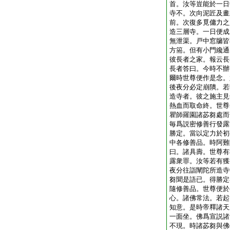
首。汝等豈能於一日
寺不。次向泥匠及畫
前。次復多覓傭力之
造三層寺。一日便成
無泄渠。戸中窓牖皆
方篅。但有小門纔通
彼長者之家。報云長
長者答曰。今時不辦
爾時世尊便作是念。
後夜分必定崩隤。若
造寺者。彼之施主見
熱血而取命終。世尊
瞿師羅園諸苾芻處而
毎爲説密修善行發露
勝定。當以定力於初
中各修善品。時阿難
曰。諸具壽。世尊有
露衆罪。汝等若有獲
夜分往詣闡陀所造寺
芻聞是語已。得勝定
隨修善品。世尊便於
心。諸佛常法。若起
知意。是時帝釋諸天
一面坐。佛爲宣説諸
不現。時諸苾芻與佛