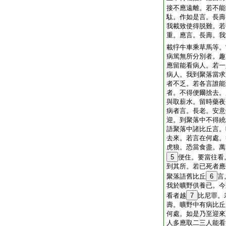
接不應遠離。若不能
駄。作如是言。長壽
我載致使得脱難。若
重。應言。長壽。我
載牸牛車乘草馬等。
病篤無所分別者。趣
應留能看病人。若一
病人。我到聚落當求
者不乏。若各言誰能
者。不得便爾捨去。
與取薪水。留時藥夜
病者言。長老。安意
迎。到聚落中不得繞
語聚落中諸比丘言。
去來。若言在何處。
虎狼。恐當食盡。萬
5
便住。要當往看
到其所。若已死者應
聚落語舊比丘
6
言
我於曠野供養已。今
看者越
7
比尼罪。
壽。曠野中有病比丘
何處。如是乃至迎來
人多應取二三人能看