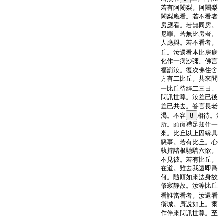
若有阿闍梨。阿闍梨
闍梨應看。若不看者
房應看。若無同房。
尼罪。若無比房者。
人應與。若不看者。
丘。汝還看本比房病
化作一病沙彌。佛言
福罰汝。復次佛住舍
方有二比丘。共來問
一比丘待經二三日。
問訊世尊。汝差已後
差已共去。答言長老
渇。不容
8
相待。
所。頭面禮足却住一
來。比丘以上因縁具
惡事。若有比丘。心
執持諸根馳騁六欲。
不見彼。若有比丘。
在道。雖去我遠即爲
何。隨順如來法身故
修寂靜故。汝等比丘
看誰當看者。汝還看
衞城。廣説如上。爾
作伴來問訊世尊。至