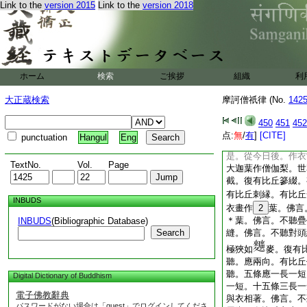
聽我裸形。少欲少事
Link to the
version 2015
Link to the
version 2018
法。應持三衣瓶鉢。
復次佛住舍衞城。廣
上色衣。爲世人所嫌
衣。如俗人無異。諸
佛言。不聽著上色衣
ホーム
検索
ご挨拶
組織
利
染。倶鞞羅染。勒叉
染。紅藍染。青染。
大正蔵検索
摩訶僧祇律 (No.
142
應用根染葉染華染樹
復次佛住王舍城天帝
450
451
452
竭提稻田畦畔分明差
点:
無
/
有
]
[CITE]
punctuation
Hangul
Eng
丘。過去諸佛如來應
是。從今日後。作衣
TextNo.
Vol.
Page
大迦葉作僧伽梨。世
截。復有比丘篸綴。
有比丘刺縁。有比丘
INBUDS
衣畫作
2
葉。佛言
＊葉。佛言。不聽疊
INBUDS
(Bibliographic Database)
Search
縫。佛言。不聽對頭
極狹如
麥。復有
聽。應兩向。有比丘
聽。五條應一長一短
Digital Dictionary of Buddhism
一短。十五條三長一
電子佛教辭典
與衣相著。佛言。不
パスワードがない場合は「guest」でログインしてくださ