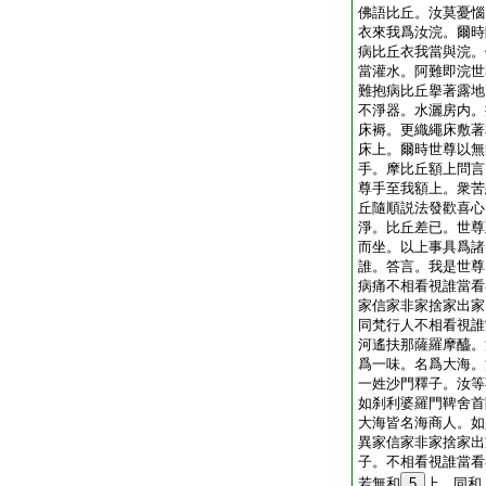
佛語比丘。汝莫憂惱
衣來我爲汝浣。爾時
病比丘衣我當與浣。
當灌水。阿難即浣世
難抱病比丘擧著露地
不淨器。水灑房内。
床褥。更織繩床敷著
床上。爾時世尊以無
手。摩比丘額上問言
尊手至我額上。衆苦
丘隨順説法發歡喜心
淨。比丘差已。世尊
而坐。以上事具爲諸
誰。答言。我是世尊
病痛不相看視誰當看
家信家非家捨家出家
同梵行人不相看視誰
河遙扶那薩羅摩醯。
爲一味。名爲大海。
一姓沙門釋子。汝等
如刹利婆羅門鞞舍首
大海皆名海商人。如
異家信家非家捨家出
子。不相看視誰當看
若無和
5
上。同和