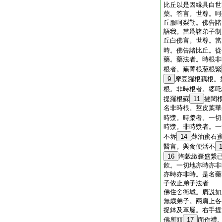
比丘以是因縁具白世
藥。答言。世尊。呵
丘服呵梨勒。佛告諸
語我。當爲諸弟子制
丘白佛言。世尊。當
時。佛告諸比丘。從
藥。藥法者。時根非
根者。蕪菁根葱根緊
9
摩豆羅根藕根。
根。非時根者。婆吒
提羅根蘇
11
揵闍
名非時根。莖皮葉華
時漿。時漿者。一切
時漿。非時漿者。一
不坼
14
蘇油蜜石
醫言。與食便活不
16
淘穀緻嚢盛繋
飮。一切地亦時亦非
亦時亦非時。是名藥
子依止弟子法者
佛住舍衞城。廣説如
無歳弟子。兩肩上各
捉鉢及革屣。右手提
佛所頭
17
面作禮