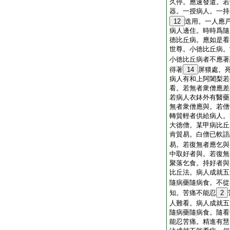
久停。應速發遣。若
器。一授病人。一持
12
迭用。一人應
病人邊住。時時爲隨
徳比丘病。應如是看
世尊。小徳比丘病。
小徳比丘病者不應著
得著
14
屏猥處。
病人有和上阿闍梨若
看。若無者衆僧應差
若病人衣鉢外有醫藥
無者衆僧應與。若僧
轉貿輕者供給病人。
大徳僧。某甲病比丘
肯貿易。白僧已軟語
易。若復無者應乞與
中取好者與。若復無
聚落乞食。持好者與
比丘法。病人成就五
隨病藥隨病食。不從
知。苦痛不能忍
2
人難看。病人成就五
隨病藥隨病食。隨看
能忍苦痛。精進有慧