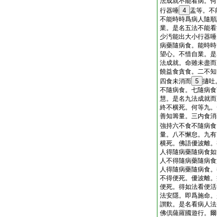
法成就不能看病。何
行器唾
4
盂等。不
不能時時爲病人隨順
業。是名五法不能看
少汚能出大小行器唾
病藥隨病食。能時時
望心。不惜自業。是
法成就。命雖未盡而
饒益食貪食。二不知
四食未消而
5
擿吐
不隨病食。七隨病食
慧。是名九法成就而
終不横死。何等九。
善知籌量。三内食消
強持六不食不隨病食
量。八不懈怠。九有
横死。佛語優波離。
人得隨病藥隨病食如
人不得隨病藥隨病食
人得隨病藥隨病食。
不得便死。優波離。
便死。得如法看便活
法安隱。即爲施命。
讃歎。是名看病人法
佛倶薩羅國遊行。爾