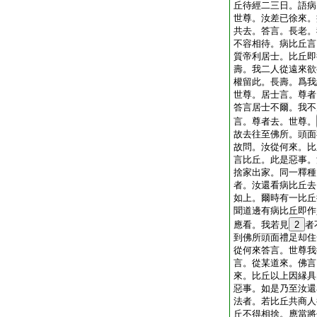
丘待經二三日。語病
世尊。汝差已徐來。
共去。答言。長老。
不容相待。病比丘言
質帝利居士。比丘即
壽。我二人從遠來欲
權留此。長壽。爲我
世尊。居士言。尊者
答言居士不爾。我不
言。尊者去。世尊。
故去往至佛所。頭面
故問。汝從何來。比
言比丘。此是惡事。
捨家出家。同一釋種
者。汝還看病比丘去
如上。爾時有一比丘
聞道邊有病比丘即作
應看。我若見
2
者
到佛所頭面禮足却住
從何來答言。世尊我
言。從某道來。佛言
來。比丘以上因縁具
惡事。如是乃至汝還
法者。若比丘共商人
丘不得相捨。應當將