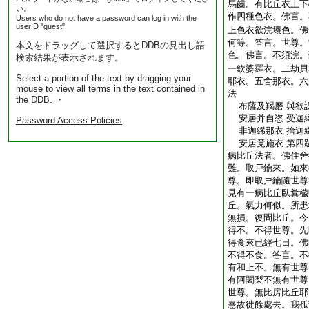
馬齒。有比丘衣上下
い。
作四種色衣。佛言。
Users who do not have a password can log in with the
userID "guest".
上色衣欲浣壞色。佛
何等。答言。世尊。
本文をドラッグして選択するとDDBの見出し語
色。佛言。不須浣。
検索結果が表示されます。
一欽婆羅衣。二劫貝
Select a portion of the text by dragging your
耶衣。五舍那衣。六
mouse to view all terms in the text contained in
法
the DDB. ・
布薩及羯磨 與欲
安居并自恣 受迦
Password Access Policies
非迦絺那衣 捨迦
安居竟施衣 第四
病比丘法者。佛住舍
難。取戸鑰來。如來
尊。即取戸鑰隨世尊
見有一病比丘臥糞穢
丘。氣力何似。所患
無損。復問比丘。今
得不。不得世尊。先
得食來已經七日。佛
不得不食。答言。不
有和上不。無有世尊
有阿闍梨不無有世尊
世尊。無比房比丘耶
憙故徙餘處去。我孤