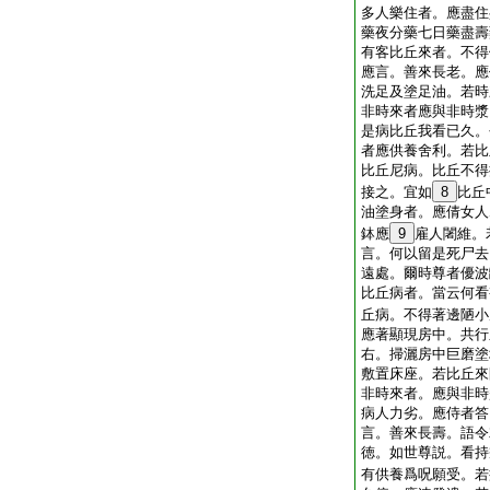
多人樂住者。應盡住
藥夜分藥七日藥盡壽
有客比丘來者。不得
應言。善來長老。應
洗足及塗足油。若時
非時來者應與非時漿
是病比丘我看已久。
者應供養舍利。若比
比丘尼病。比丘不得
接之。宜如
8
比丘
油塗身者。應倩女人
鉢應
9
雇人闍維。
言。何以留是死尸去
遠處。爾時尊者優波
比丘病者。當云何看
丘病。不得著邊陋小
應著顯現房中。共行
右。掃灑房中巨磨塗
敷置床座。若比丘來
非時來者。應與非時
病人力劣。應侍者答
言。善來長壽。語令
徳。如世尊説。看持
有供養爲呪願受。若