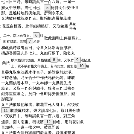
:
七日日三時。毎時誦眞言一百八遍。一遍一
:
擲火中護摩。滿七日已。
5
得持明仙安怛但
:
那。足離於地行疾如風。所聞永不忘
:
又法欲得成就藥丸者。取羯抳迦羅華蕊龍
其象
:
花蕊白檀香。此等細擣熟研。又取象脂
年滿
6
二十。額上自有文。
烈
:
取此脂和上件藥爲丸。
7
即有脂流。異種
相者
:
和此藥時取鬼宿日。令童女沐浴著新淨衣。
:
擣篩香藥及丸作七丸。丸如梧桐子。陰乾丸
8
9
以大指頭指撚藥。其指融臘
塗。又取竹
漠怗臘
:
藥法
10
上。意不欲有指文印藥上。若有指文。藥無靈
驗
:
其藥丸取生沈香木作合子。盛對像前結淨。
:
三時念誦。乃至合子中作佉吒佉吒聲。即取
:
一丸藥供養本尊。一丸奉師一丸供養先成
:
就者。又取一丸分與助伴。餘者三丸以熟金
:
銀薄重重裹之。於口中含即得安怛但那。滅
:
影藏形
:
又＊法欲破他敵者。取花置死人身上。然後收
:
11
取燒屍殘木。燃火護摩七日。取月黒分或
:
中夜或日中。毎時誦眞言一百八遍。對三角
:
爐前。面向南坐。稱彼將
12
帥名。用前花以眞
:
言加持。一遍一擲火中。彼軍即破
:
又＊法欲令淨行婆羅門歡喜者。取倶嬾拏迦