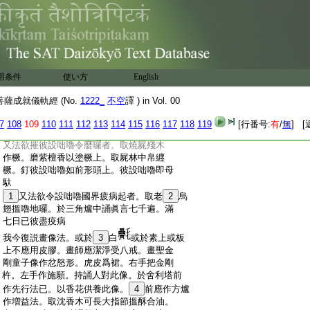
:
八遍。一遍一投火中。一切有情皆得歡喜
:
順伏
:
又
27
法欲衣服者。於趣海河入水立至
28
胸。取
:
有
29
蕊花誦眞言一千八遍。一遍一擲水中。即
:
得衣裳十副
:
30
又法對像前。取蘇摩那花搵酥蜜酪護摩。於
用条件
使い方
English
:
七日中日三時。時別誦眞言一千八遍。一遍
:
一擲於火中。一切人恭敬得爲邑主
薩成就儀軌經 (No.
1222_
不空
譯 ) in Vol. 00
:
又法欲得摧伏設咄嚕者。取人骨以爲橛。作
:
彼人形或畫或揑。加持一百八遍釘於心上。
7
108
109
110
111
112
113
114
115
116
117
118
119
[行番号:
有
/
無
] [
:
即得摧伏
:
又法欲摧彼設咄嚕令麼囉者。取燒屍殘木
:
作橛。磨紫檀香以塗橛上。取屍林中帛纒
:
橛。釘彼設咄嚕如前形頭上。彼設咄嚕即母
:
馱
:
1
又法欲令設咄嚕國界疲病起者。取老
2
烏
:
翅搵嚕地囉。於三角爐中誦眞言七千遍。滿
:
七日已彼盡疫病
:
我今復説畫像法。或於
3
白
或於素上或板
:
上不應用皮膠。畫師應潔淨受八戒。畫聖金
:
剛童子像作忿怒形。虎皮爲裙。右手把金剛
:
杵。左手作施願。持誦人對此像。於舍利塔前
:
作先行法已。以香花供養此像。
4
前應作方爐
:
作増益法。取沈香木可長大指節搵酥合油。