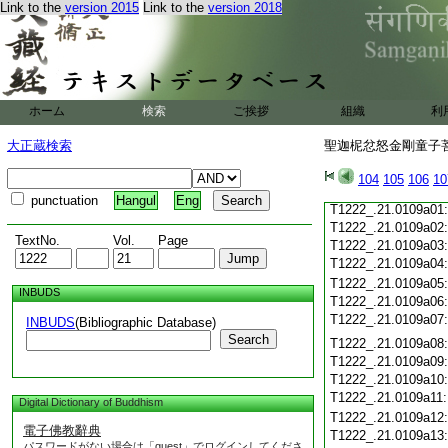
T1222_.21.0108c19
Link to the
version 2015
Link to the
version 2018
T1222_.21.0108c20
T1222_.21.0108c21
T1222_.21.0108c22
T1222_.21.0108c23
T1222_.21.0108c24
ホーム
検索
ご挨拶
組織
利
T1222_.21.0108c25
T1222_.21.0108c26
大正蔵検索
聖迦柅忿怒金剛童子菩
T1222_.21.0108c27
T1222_.21.0108c28
104
105
106
10
T1222_.21.0108c29
punctuation
Hangul
Eng
T1222_.21.0109a01
T1222_.21.0109a02
TextNo.
Vol.
Page
T1222_.21.0109a03
T1222_.21.0109a04
T1222_.21.0109a05
INBUDS
T1222_.21.0109a06
T1222_.21.0109a07
INBUDS
(Bibliographic Database)
Search
T1222_.21.0109a08
T1222_.21.0109a09
T1222_.21.0109a10
T1222_.21.0109a11
Digital Dictionary of Buddhism
T1222_.21.0109a12
電子佛教辭典
T1222_.21.0109a13
パスワードがない場合は「guest」でログインしてくださ