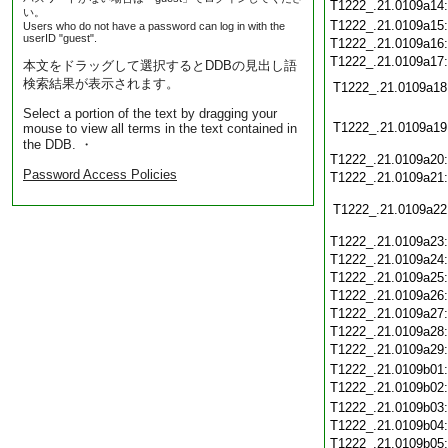
T1222_.21.0109a14
い。
T1222_.21.0109a15
Users who do not have a password can log in with the
userID "guest".
T1222_.21.0109a16
T1222_.21.0109a17
本文をドラッグして選択するとDDBの見出し語
検索結果が表示されます。
T1222_.21.0109a18
Select a portion of the text by dragging your
T1222_.21.0109a19
mouse to view all terms in the text contained in
the DDB. ・
T1222_.21.0109a20
Password Access Policies
T1222_.21.0109a21
T1222_.21.0109a22
T1222_.21.0109a23
T1222_.21.0109a24
T1222_.21.0109a25
T1222_.21.0109a26
T1222_.21.0109a27
T1222_.21.0109a28
T1222_.21.0109a29
T1222_.21.0109b01
T1222_.21.0109b02
T1222_.21.0109b03
T1222_.21.0109b04
T1222_.21.0109b05