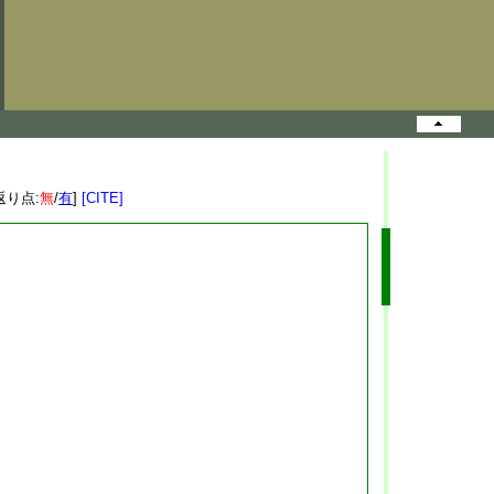
返り点:
無
/
有
]
[CITE]