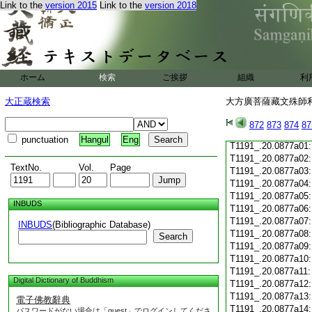
Link to the
version 2015
Link to the
version 2018
T1191_.20.0876c19
T1191_.20.0876c20
T1191_.20.0876c21
T1191_.20.0876c22
T1191_.20.0876c23
T1191_.20.0876c24
ホーム
検索
ご挨拶
組織
利
T1191_.20.0876c25
T1191_.20.0876c26
大正蔵検索
大方廣菩薩藏文殊師利
T1191_.20.0876c27
T1191_.20.0876c28
872
873
874
87
T1191_.20.0876c29
punctuation
Hangul
Eng
T1191_.20.0877a01
T1191_.20.0877a02
TextNo.
Vol.
Page
T1191_.20.0877a03
T1191_.20.0877a04
T1191_.20.0877a05
INBUDS
T1191_.20.0877a06
T1191_.20.0877a07
INBUDS
(Bibliographic Database)
T1191_.20.0877a08
Search
T1191_.20.0877a09
T1191_.20.0877a10
T1191_.20.0877a11
Digital Dictionary of Buddhism
T1191_.20.0877a12
T1191_.20.0877a13
電子佛教辭典
T1191_.20.0877a14
パスワードがない場合は「guest」でログインしてくださ