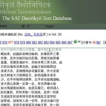
:
西天譯經三藏朝散大夫試鴻臚少卿
:
明教大師臣天息災奉 詔譯
:
大輪明王畫像儀則曼拏羅成就法品
:
第十四之餘
:
妙吉祥我今更説粉壇曼拏羅。可二肘作或
:
四肘或八肘不越此儀。如前法度求河岸山
用条件
使い方
English
:
頂。及別最上清淨之處。擘畫壇位作四方相
:
開四門。四隅四縁方停端正。以五色粉作或
根本儀軌經 (No.
1191_
天息災
譯 ) in Vol. 20
:
間雜五色。種種色相微妙莊嚴。彼同事人當
:
須慇懃專注。心無煩惱無罪業行。如法知事
5
876
877
878
879
880
881
882
883
884
885
886
887
[行番号:
有
/
無
] [
:
恒誦持者。默然依法起首。若作息災増益。當
:
於中心粉作大寶山大寶龕。龕中作
1
大寶光
:
幢如來。結跏趺坐轉法輪相。於像前作三重
:
供養。及作光焔印如法莊嚴。用彼光焔普遍
:
蓋覆。晃耀皆滿於中。所粉本尊三界大師。如
:
日初出喩恭倶摩花色。如輪王相頭戴寶冠
:
身著天衣。及種種殊妙花鬘莊嚴。作大笑面
:
如大精進大力那羅延天。妙色端嚴非老非
:
少。右手作嗅嚩倶羅華。左手持光焔熾盛輪。
:
坐大寶山座翹一足垂一足。有光周遍火焔
:
如火熾盛復如風吹。如是莊嚴已。彼持誦人
:
於此像前。所有求願一切成就。及得一切眞
:
言成就至於諸有情等若有煩惱及五逆罪犯
:
諸禁戒。諸無智人造一切罪。若依法修行皆
:
得解脱。若得見曼拏羅及持輪天尊。於一刹