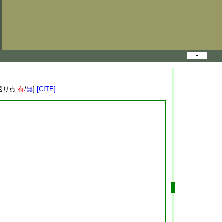
返り点:
有
/
無
]
[CITE]