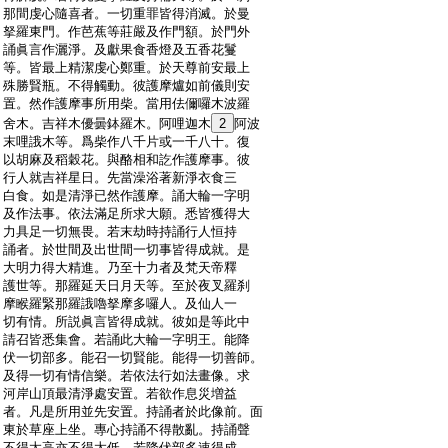
:
那間虔心隨喜者。一切重罪皆得消滅。於曼
:
拏羅東門。作芭蕉等莊嚴及作門額。於門外
:
誦眞言作灑淨。及獻果食香燈及五香花鬘
:
等。皆最上精潔虔心鄭重。於天尊前安最上
:
殊勝賢瓶。不得觸動。彼護摩爐如前儀則安
:
置。然作護摩事所用柴。當用佉儞囉木波羅
:
舍木。吉祥木優曇鉢羅木。阿哩迦木
2
阿波
:
末哩誐木等。爲柴作八千片或一千八十。復
:
以胡麻及稻穀花。與酪相和訖作護摩事。彼
:
行人就吉祥星日。先當澡浴著新淨衣食三
:
白食。如是清淨已然作護摩。誦大輪一字明
:
及作法事。依法滿足所求大願。悉皆獲得大
:
力具足一切無畏。若末劫時持誦行人恒持
:
誦者。於世間及出世間一切事皆得成就。是
:
大明力得大精進。乃至十力者及梵天帝釋
:
護世等。那羅延天日月天等。至於夜叉羅刹
:
摩睺羅緊那羅誐嚕拏摩多囉人。及仙人一
:
切有情。所説眞言皆得成就。彼如是等此中
:
請召皆悉集會。若誦此大輪一字明王。能降
:
伏一切部多。能召一切賢能。能得一切善師。
:
及得一切有情信樂。若依法行如法畫像。求
:
河岸山頂最清淨處安置。若欲作息災増益
:
者。凡是所用並先安置。持誦者於此像前。面
:
東於草座上坐。專心持誦不得散亂。持誦聲
:
不得太高亦不得太低。若降伏部多速得成