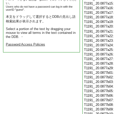
い。
T1191_.20.0877a15
Users who do not have a password can log in with the
T1191_.20.0877a16
userID "guest".
T1191_.20.0877a17
本文をドラッグして選択するとDDBの見出し語
T1191_.20.0877a18
検索結果が表示されます。
T1191_.20.0877a19
T1191_.20.0877a20
Select a portion of the text by dragging your
T1191_.20.0877a21
mouse to view all terms in the text contained in
T1191_.20.0877a22
the DDB. ・
T1191_.20.0877a23
Password Access Policies
T1191_.20.0877a24
T1191_.20.0877a25
T1191_.20.0877a26
T1191_.20.0877a27
T1191_.20.0877a28
T1191_.20.0877a29
T1191_.20.0877b01
T1191_.20.0877b02
T1191_.20.0877b03
T1191_.20.0877b04
T1191_.20.0877b05
T1191_.20.0877b06
T1191_.20.0877b07
T1191_.20.0877b08
T1191_.20.0877b09
T1191_.20.0877b10