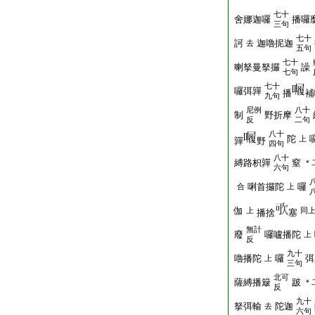
七十
舍娜迦囉
播囉
三句
七十
訶
迦嚕抳迦
去
五句
七十
喇拏曼拏攞
譟
七句
七十
囉弭嚲
播
補
九句
尼例
八十
制
野折摩
反
二句
八十
陀
上
嚲
野
四句
八十
縛路枳嚲
窒
＊
六句
唎首攞陀
囉
合
上
伽
上
同
播捨
塞
無計
廢
囉嚧播陀
上
反
九十
嚕播陀
囉
弭
上
三句
北可
薩縛播簸
跛
＊
反
九十
拏弭輸
陀迦
去
六句