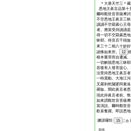
＊大唐天竺三＊
悉地王眞言品第十
爾時觀世音菩薩摩訶
不空悉地王眞言三昧
讀誦不空羂索心王母
者。應當受持讀誦是
得一切不空羂索悉地
昧耶。得見百千殑伽
來三十二相八十妙好
諸佛如來所。
12
根本重罪而自遷滅。
一切解脱悉地三昧耶
若復有人發菩提心。
法受持悉地王眞言者
一時震動。大海江河
叉羅刹乾闥婆阿素洛
羅伽。聞此眞言者悉
現此持眞言者前。惟
如來謂觀世音菩薩摩
當演説。爾時觀世音
歡喜奮躍。即説悉地
娜謨囉怛
15
二合
同音