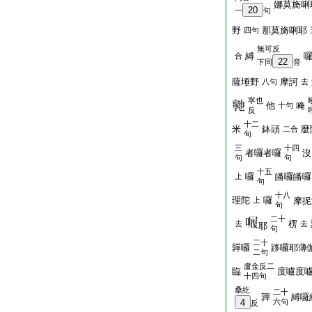
娜莫旖唎
20
一
句
野
那莫旖唎耶
四句
無可反
縛
合
22
下同
音
薩埵野
摩訶
八句
去
寧也
他
唵
十句
反
十二
米
鉢頭
麼
二合
句
三
十四
者囉者囉
沒
句
句
十五
囉
皤囉皤囉
上
句
十八
理陀
囉
上
摩抳
句
二十
楞
去
去
耶
句
二十
嚲囉
跢囉耶薄
二句
盧金反二
臨
度嚧度
十四句
桑紇
二十
嚲
縛囉
4
六句
反