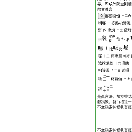
界。即成外院金剛牆
散會眞言
9
娜謨囉怛
＊二合
唎耶
婆路枳諦濕
二
野
摩訶
薩埵
四
＊去
寧也
他
七
怛
呬
反
十
比
比
囉
弭摩曩
十三
輕呼
誐撦誐撦
蒲伽
十六
枳諦濕
縛囉
＊二合
二十
嚕
旖暮伽
＊上
一
＊去二
訶
十三
是眞言法。加持香花
獻讃歎。啓白禮送一
不空羂索神變眞言經
不空羂索神變眞言經