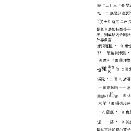
陀
三
曼
＊上十
＊去
羝
底瑟詫底瑟
十二
薩底
十四
二合
是眞言法加持白芥子
界。則成結内金剛法
外界眞言
娜謨囉怛
娜
＊二合
耶
婆路枳諦濕
二
＊
摩訶
薩埵野
四
＊去
寧也
他
儞
七
怛
反
滿陀
儞
旖暮
＊上
九
畝嚕畝嚕
素
十
十一
弭
十四
薩縛弭
娜
娑
囉弭歩使
六
＊去
薩底
曳
十八
＊二合
泥
莎
縛
二十
＊二合
是眞言法加持白芥子