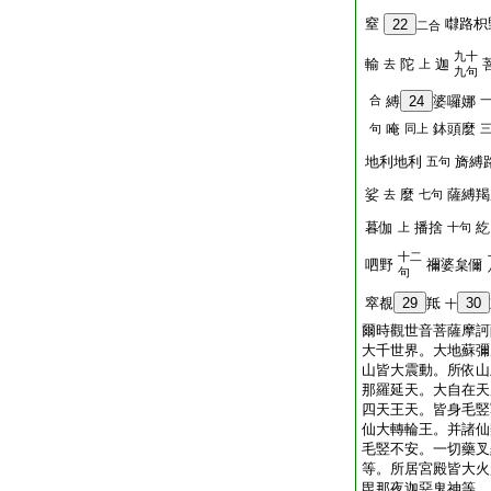
窒
㘑路枳
22
二合
九十
輸
陀
迦
去
上
九句
合
縛
24
婆囉娜
唵
鉢頭麼
句
同上
地利地利
旖縛
五句
娑
麼
薩縛羯
去
七句
暮伽
播捨
紇
上
十句
十二
呬野
禰婆枲儞
句
窣覩
29
羝
30
十
爾時觀世音菩薩摩訶
大千世界。大地蘇彌
山皆大震動。所依山
那羅延天。大自在天
四天王天。皆身毛竪
仙大轉輪王。并諸仙
毛竪不安。一切藥叉
等。所居宮殿皆大火
毘那夜迦惡鬼神等。