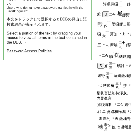
二十
い。
嚲囉嚲囉
跢
十
一
Users who do not have a password can log in with the
userID "guest".
紇
3
二合
娜野
本文をドラッグして選択するとDDBの見出し語
二十
婆囉娜歩臡
検索結果が表示されます。
四
二十
Select a portion of the text by dragging your
囉
薄伽
＊
＊上
六
mouse to view all terms in the text contained in
the DDB. ・
二十
三
摩焔
皤
＊去
九
Password Access Policies
＊二合
囉
麼陛灑
三十
摩訶
5
努
＊
三
三十
迦野
薩縛薩埵
五
三十
縛囉禰
莎
七
八
是眞言法加持淨灰。
内界眞言
娜謨囉怛
娜
＊二合
耶
婆路枳諦濕
二
＊
摩訶
薩埵野
四
＊去
寧也
他
播囉
七
反