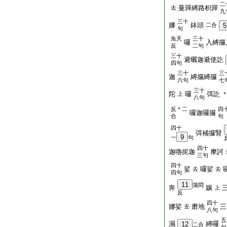
二
曼嚲縛路枳嚲
去
九
三十
娜
鉢頭
二合
5
句
魚夭
三十
囉
入縛攞
反
二句
三十
避曬迦避使訖
四句
三十
三
迦
縛攞縛攞
六句
七
三十
陀
囉
弭訖
上
八句
反＊二
四
囉迦囉攞
合
句
四十
弭補攞腎
9
一
句
四十
迦嚕抳迦
摩訶
三句
四十
娑
囉娑
去
去
四句
11
蒲悶
奔
孃
上
反
四十
娜娑
磨地
三
去
八句
五
濕
縛囉
12
二合