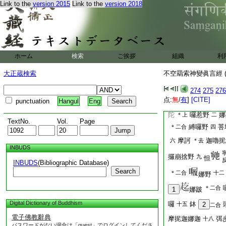
Link to the
version 2015
Link to the
version 2018
抳迦野
翳呬薄
十一
十三
麼遜娜
摩訶
囉
鉢
十五
＊二合
頭
虎嚕虎嚕
莎
十八
二
ホーム
検索
ご挨拶
組織
利
是眞言法。加持塗香
大正蔵検索
不空羂索神變眞言經 (
養蓮花遜那哩神一髻
者。請願加護。則無
274
275
276
侍者眞言
点:
無
/
有
]
[CITE]
punctuation
Hangul
Eng
娜謨囉怛
娜
＊二合
陀
囉惹野
娜
＊上
二
TextNo.
Vol.
Page
縛囉野
菩
＊二合
四
摩訶
迦嚕抳
六
＊去
INBUDS
攞崩捨野
九
怛
INBUDS
(Bibliographic Database)
Search
＊二合
十二
娜野
＊二合
1
娜跛
Digital Dictionary of Buddhism
囉
鉢
十五
2
二合
電子佛教辭典
摩抳迦娜迦
弭
十八
パスワードがない場合は「guest」でログインしてくださ