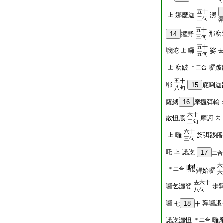
句
五十
娜麼迦
澇
上
二句
五十
那麼
14
攞野
三句
五十
誐陀
囉
娑
上
五句
麼跛
囉跛
上
＊二合
五十
耶
15
底唎迦
八句
薩縛
16
摩攞弭輸
六十
散怛底
摩訶
去
二句
六十
囉
旖弭跢皤
上
三句
吒
諾訖
上
17
二合
六
＊二合
嚲始囉
六
去六十
囉乞灑娑
歩
八句
囉
嚲囉誐
18
七
十
諾訖灑怛
囉
＊二合