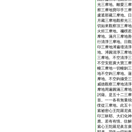
光三摩地。離愛三摩
察三摩地寶印手三摩
盧遮那藏三摩地。日
月藏三摩地觀察光三
切如來觀察頂三摩地
火炬三摩地。禰楞惹
摩地。滿月三摩地善
行清淨三摩地。日觀
印三摩地溥遍壇清淨
地。溥圓清淨三摩地
三摩地。不空清淨三
不空安慰廣大寶三摩
幢三摩地一切幢釧三
地不空鉤三摩地。蓮
摩地。不空鉤攝受三
威徳觀察三摩地清淨
摩地周遍圓滿三摩地
訶薩。是五十二三摩
首。一一各有無量殑
僕從三摩地。此五十
索祕密心王陀羅尼眞
印三昧耶。大幻化神
應。若有有情。信解
索心王陀羅尼眞言廣
耶者。當依一切如來