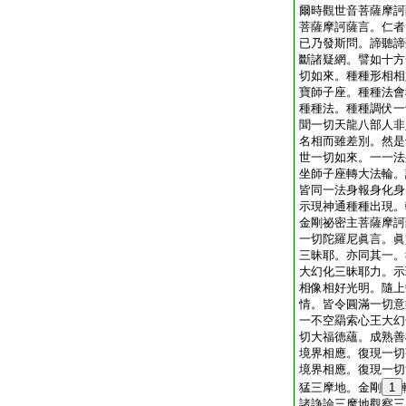
爾時觀世音菩薩摩訶
菩薩摩訶薩言。仁者
已乃發斯問。諦聽諦
斷諸疑網。譬如十方
切如來。種種形相相
寶師子座。種種法會
種種法。種種調伏一
聞一切天龍八部人非
名相而雖差別。然是
世一切如來。一一法
坐師子座轉大法輪。
皆同一法身報身化身
示現神通種種出現。
金剛祕密主菩薩摩訶
一切陀羅尼眞言。眞
三昧耶。亦同其一。
大幻化三昧耶力。示
相像相好光明。隨上
情。皆令圓滿一切意
一不空羂索心王大幻
切大福徳蘊。成熟善
境界相應。復現一切
境界相應。復現一切
猛三摩地。金剛
1
諸諍論三摩地觀察三