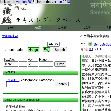
Link to the
version 2015
Link to the
version 2018
難入此大甚深祕密三
一切諸佛法教。證於
慧。於此法中勇猛精
猶
8
不得了。何況
男族姓女。受持讀誦
心王陀羅尼眞言廣大
ホーム
検索
ご挨拶
組織
利
耶種種神通。求成就
梵釋諸天。一切諸衆
大正蔵検索
不空羂索神變眞言經 (
解衆所心之疑惑。當
諸願
354
355
356
爾時執金剛祕密主菩
点:
無
/
有
]
[CITE]
punctuation
Hangul
Eng
倶胝百千諸大眞言仙
通威力。飾持種種幢
TextNo.
Vol.
Page
華鬘。天妙衣服水陸
香。天諸伎樂頭冠纓
一切色相摩尼寶珠。
INBUDS
主菩薩摩訶薩而爲上
通。以此不空羂索心
INBUDS
(Bibliographic Database)
神通威力。從空來至
Search
摩訶薩寶宮殿中。不
言廣大解脱蓮華曼拏
於如來大衆中下。則
Digital Dictionary of Buddhism
所持種種供具作大供
匝。却退一面重禮佛
電子佛教辭典
薩前。一時頂禮菩薩
パスワードがない場合は「guest」でログインしてくださ