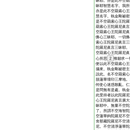
昧耶。亦是此不空羂
昧耶智慧名字。我所
亦是此不空羂索心王
慧名字。執金剛祕密
是不空羂索心王陀羅
羂索心王陀羅尼眞言
空羂索心王陀羅尼眞
佛心三昧耶。一切佛
索心王陀羅尼眞言三
陀羅尼眞言三昧耶。
空羂索心王陀羅尼眞
心所思
2
惟願求一
便以此不空羂索心王
攝來。執金剛祕密主
説此。名不空羂索心
脱蓮華壇印三摩地。
何使心迷惑散亂。仁
是問無有是處。執金
此受持者以此陀羅尼
心王陀羅尼眞言廣大
昧耶中。無量不空陀
了。所謂不空海智陀
空蓮華鉤陀羅尼不空
舍那藏陀羅尼不空清
尼。不空清淨蓮華陀