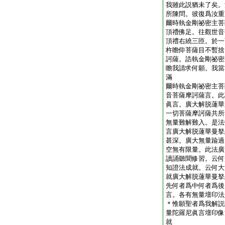
我雖此説猶未了矣。
所陳問。彼復爲汝重
爾時執金剛祕密主菩
頂禮佛足。往觀世音
頂禮右繞三匝。於一
杵瞻仰菩薩目不暫捨
訶薩。誥執金剛祕密
瞻我請求何願。我當
滿
爾時執金剛祕密主菩
音菩薩摩訶薩言。此
眞言。廣大解脱蓮華
一切菩薩摩訶薩共所
無量難解難入。是法
言廣大解脱蓮華曼拏
甚深。廣大無量踰過
空無有限量。此法廣
讀誦聽聞修習。云何
知證法成就。云何大
就廣大解脱蓮華曼拏
先何者爲中何者爲後
言。各有無量壇印法
＊惟願聖者爲我解説
量陀羅尼眞言壇印像
就