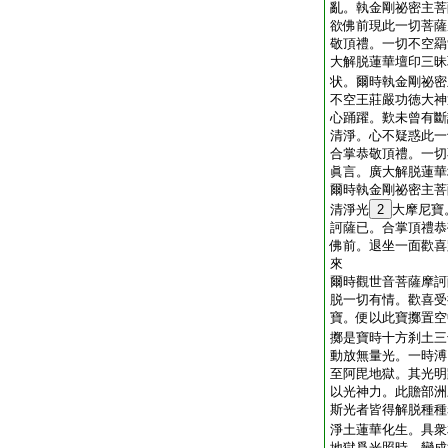
亂。執金剛祕密主菩
欲佛前現此一切菩薩
敬頂禮。一切不空羂
大解脱蓮華壇印三昧
状。爾時執金剛祕密
不空王莊嚴功徳大神
心踊躍。歎未曾有斷
清淨。心不疑惑此一
合掌恭敬頂禮。一切
眞言。廣大解脱蓮華
爾時執金剛祕密主菩
清淨光
2
大摩尼寶
訶薩已。合掌頂禮恭
佛前。退坐一面歡喜
來
爾時觀世音菩薩摩訶
脱一切有情。歡喜受
寶。便以此寶擲置空
擲是寶時十方刹土三
動放無量光。一時溥
至阿毘地獄。其光明
以光神力。此贍部洲
斯光者皆得解脱種種
淨土蓮華化生。具衆
地獄爲光照時。變成