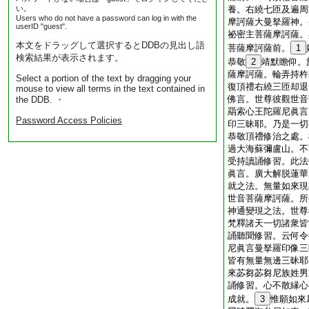
い。
養。右繞七匝及遍周
Users who do not have a password can log in with the
摩訶薩大曼拏羅神。
userID "guest".
祕密主菩薩摩訶薩。
本文をドラッグして選択するとDDBの見出し語
菩薩摩訶薩前。
1
検索結果が表示されます。
恭敬
2
靖默瞻仰。
薩摩訶薩。輪弄持杵
Select a portion of the text by dragging your
復頂禮右繞三匝却退
mouse to view all terms in the text contained in
佛言。世尊彼觀世音
the DDB. ・
羂索心王陀羅尼眞言
Password Access Policies
印三昧耶。乃是一切
恭敬頂禮修治之處。
過大海蘇彌盧山。不
受持讀誦修習。此法
眞言。廣大解脱蓮華
就之法。無量如來現
世音菩薩摩訶薩。所
神通變現之法。世尊
梵釋諸天一切諸衆皆
誦聽聞修習。云何令
尼眞言曼拏羅印像三
皆有無量無邊三昧耶
來苾芻苾芻尼族姓男
誦修習。心不散縁心
成就。
3
惟願如來