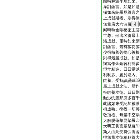
爾時釋迦牟尼如來。
摩訶薩言。如是如是
攝如來陀羅尼眞言之
上成就斯者。則得無
無量廣大六波羅
4
爾時執金剛祕密主菩
世尊。何者名得最上
諸成就。爾時如來謂
訶薩言。若有苾芻苾
少宿植眞菩提心善根
則得最勝成就。如是
辦當作金銅舍利制多
恒常精進。日日當以
利制多。置於壇内。
供養。受持讀誦聽聞
最上成就之法。所作
持供養功徳。日日則
伽沙倶胝那庾多百千
此諸如來受記加被護
根成熟。復得一切菩
敬頂禮。無量不空羂
大解脱蓮華曼拏羅印
大明王眞言曼拏羅印
斯人由此受持供養舍
得無量功徳稱歎得大