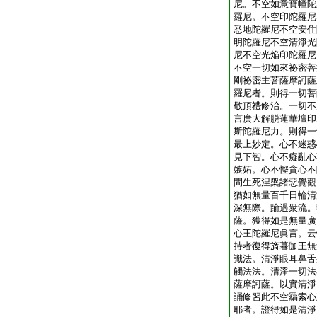
尼。不空如意寶幢陀
羅尼。不空印陀羅尼
悉地陀羅尼不空安住
明陀羅尼不空清淨光
尼不空光焔印陀羅尼
不空一切如來祕密菩
剛祕密主菩薩摩訶薩
羅尼者。則得一切菩
敬頂禮修治。一切不
言廣大解脱蓮華壇印
斯陀羅尼力。則得一
最上妙定。心不迷惑
見下智。心不癡亂心
嫉妬。心不慳貪心不
間生死涅槃諸惡覺觀
猶如無量百千日輪清
深無際。踰過衆流。
薩。獲得如是無量廣
心王陀羅尼眞言。云
持者復得旖暮伽王無
識法。清淨眼耳鼻舌
觸法法。清淨一切法
薩摩訶薩。以實清淨
誦修習此不空羂索心
耶者。證得如是清淨