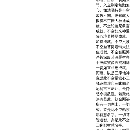
門。入金剛定無動無
心。如法誦持是不空
常數不闕。應知此人
復得不空廣大神通成
就。不空陀羅尼眞言
成就。不空如來神通
薩心境界神變成就。
加持成就。不空六波
不空坐菩提場轉大法
住成就。不空智照溥
淨甚深般若波羅蜜多
十波羅蜜多圓滿相應
一切如來相應成就。
訶薩。以是三摩地神
宣説此不空羂索心王
脱蓮華壇印三昧耶名
尼眞言三昧耶。云何
惑令復散亂。若疑此
無有是處。執金剛祕
所有一切刹土。一切
智。皆是此不空羂索
耶智慧名字。一切菩
智道智。亦是此不空
三昧耶智慧名字。一