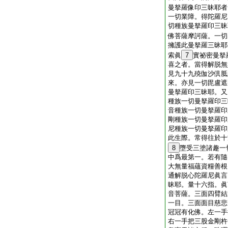
曼拏羅像印三昧耶者
一切業障。得陀羅尼
切種族曼拏羅印三昧
佛菩薩摩訶薩。一切
擁護此曼拏羅三昧耶
索眞
7
實祕密曼拏
喜之者。當得解脱無
見九十九殑伽沙倶胝
來。亦見一切毘盧遮
曼拏羅印三昧耶。又
種族一切曼拏羅印三
音種族一切曼拏羅印
剛種族一切曼拏羅印
尼種族一切曼拏羅印
此生際。常得往於十
8
墮受三塗諸趣一
中爲最第一。若有隨
大無量福蘊資糧善根
通解脱心陀羅尼眞言
昧耶。量十六指。眞
音菩薩。三面四臂結
一目。三面面目慈悲
冠冠有化佛。左一手
右一手把三股金剛杵