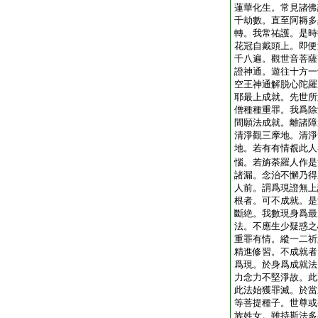
蓮華化生。常見諸佛
千劫數。直至阿耨多
轉。我常祐護。是時
花冠自戴頭上。即便
千八遍。觀世音菩薩
證神通。遊往十方一
空王神通解脱心陀羅
耶最上成就。先世所
僧種種重罪。我爲除
間願法成就。離諸障
清淨觀三摩地。清淨
地。若有有情覩此人
惱。若旃荼羅人作是
諸漏。念治不懈乃得
人前。謂爲現證無上
根者。可不成就。是
斷絶。我數現身爲最
法。不應生少疑惑之
重罪有情。縱一二祈
精進修習。不成就者
爲現。於身爲成就法
力念力不堅淨故。此
此法始獲罪滅。於當
等菩提種子。世尊或
族姓女。雖持斯法多