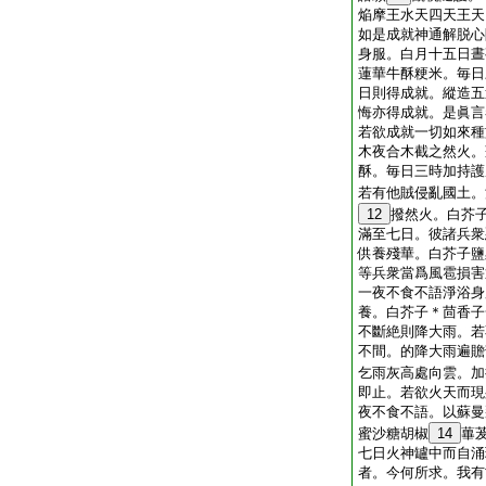
焔摩王水天四天王天
如是成就神通解脱心
身服。白月十五日晝
蓮華牛酥粳米。毎日
日則得成就。縱造五
悔亦得成就。是眞言
若欲成就一切如來種
木夜合木截之然火。
酥。毎日三時加持護
若有他賊侵亂國土。
12
撥然火。白芥
滿至七日。彼諸兵衆
供養殘華。白芥子鹽
等兵衆當爲風雹損害
一夜不食不語淨浴身
養。白芥子＊茴香子
不斷絶則降大雨。若
不間。的降大雨遍贍
乞雨灰高處向雲。加
即止。若欲火天而現
夜不食不語。以蘇曼
蜜沙糖胡椒
14
蓽
七日火神罏中而自涌
者。今何所求。我有