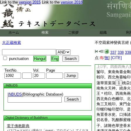
Link to the
version 2015
Link to the
version 2018
壽命無量百千數劫。
明神通示現功徳莊嚴
能示種種神變幻化力
族一切天神種族現前
八部而祐護持。一切
持。耘除諸障爲衆人
ホーム
検索
ご挨拶
組織
利
世尊復有不空王神通
摩曼拏羅三昧耶。會
大正蔵検索
不空羂索神變眞言經 (
耶。十方一切如來觀
音菩薩一切眷屬現前
337
338
339
肘淨治塗地。規郭界
点:
有
/
無
]
[CITE]
punctuation
Hangul
Eng
圓穿一肘護摩爐坑。
上𤙖字。四面四角
TextNo.
Vol.
Page
鬘印。東南角臺金剛
戟印。西北角臺輪印
蓮華莖葉蒲
1
桃朶
INBUDS
南角火天神。繞身火
王＊棓印。西南角兩
INBUDS
(Bibliographic Database)
西北角白色幡印。北
Search
角三叉戟印。東門金
印螺印輪印槊印。是
角置香水瓮。口挿諸
Digital Dictionary of Buddhism
切名香。乳酪酥蜜種
子。諸雜色華塗香末
電子佛教辭典
パスワードがない場合は「guest」でログインしてくださ
者淨浴身服食三白食