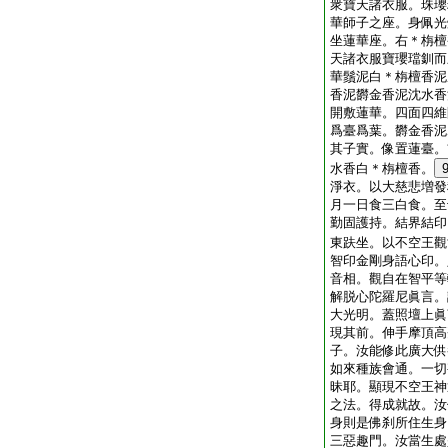
衆寶天諸衣服。珠瓔
華師子之座。身佩光
坐蓮華座。右＊栴檀
天諸衣服寶瓔璫釧而
華鬚泥白＊栴檀香泥
香泥欝金香泥沈水香
開敷蓮華。四面四維
爲臺爲葉。欝金香泥
其子實。像置蓮臺。
水香白＊栴檀香。
淨衣。以大慈悲増發
月一日食三白食。至
勤固護持。結界結印
東趺坐。以不空王觀
智印金剛身語心印。
音相。觀自在智平等
解脱心陀羅尼眞言。
大光明。蓋照壇上眞
現其前。伸手摩頂高
子。汝能修此廣大供
如來種族會通。一切
昧耶。顯現不空王神
之法。得成就故。汝
身則是佛刹所住生身
三惡趣門。汝當生處