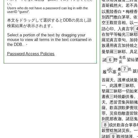
い。
直斫截然火。若不具
Users who do not have a password can log in with the
以熏陸香白＊梅檀香
userID "guest".
別西門敷白茅草。依
本文をドラッグして選択するとDDBの見出し語
空王觀世音相。以一
検索結果が表示されます。
語心印。入眞言字
在智平等輪光三昧耶
Select a portion of the text by dragging your
mouse to view all terms in the text contained in
羅尼眞言章句。加持
the DDB. ・
族通用眞言加持燒之
曼拏羅三昧耶。具足
Password Access Policies
名也
娑仙
諸
6
野
反
7
桑
邑
跛
履
塞
反
首羅天。護摩成就曼
一。此護摩三昧耶。
拏羅三昧耶一切如來
晝夜三時燒獻供養。
天。悉皆雲集與願擁
薩。歡喜讃歎夢覺現
罪。災疫怨敵盡皆除
刹毘那夜迦。諸惡鬼
8
或伏歡喜合掌恭
穀豐稔無諸災疾。一
諸願
9
觀視隨護。