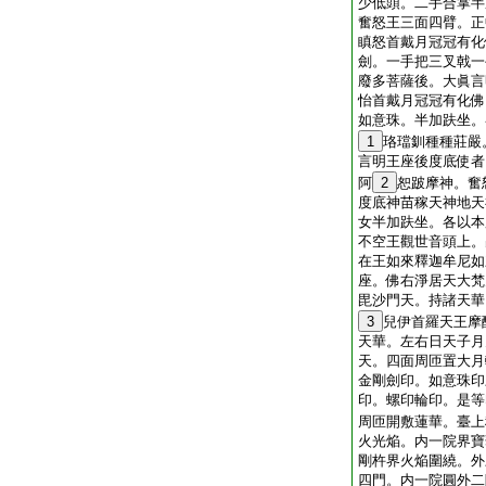
少低頭。二手合掌半
奮怒王三面四臂。正
瞋怒首戴月冠冠有化
劍。一手把三叉戟一
廢多菩薩後。大眞言
怡首戴月冠冠有化佛
如意珠。半加趺坐。
1
珞璫釧種種莊嚴
言明王座後度底使者
阿
2
恕跛摩神。奮
度底神苗稼天神地天
女半加趺坐。各以本
不空王觀世音頭上。
在王如來釋迦牟尼如
座。佛右淨居天大梵
毘沙門天。持諸天華
3
兒伊首羅天王摩
天華。左右日天子月
天。四面周匝置大月
金剛劍印。如意珠印
印。螺印輪印。是等
周匝開敷蓮華。臺上
火光焔。内一院界寶
剛杵界火焔圍繞。外
四門。内一院圓外二