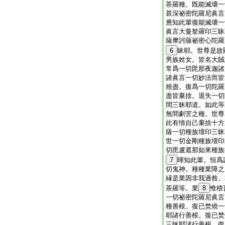
茶羅種。既能滅壞一
甚深祕密陀羅尼眞言
應知此輩復能滅壞一
眞言大曼拏羅印三昧
薩摩訶薩祕密心陀羅
6
昧耶。世尊是故
男族姓女。皆名大賊
常爲一切毘那夜迦諸
諸眞言一切妙法而皆
燒盡。復爲一切陀羅
盡皆棄捨。退失一切
間三昧耶道。如此等
無間劇苦之種。世尊
此有情自己棄捨十方
薩一切種族壇印三昧
世一切金剛種族壇印
切毘盧遮那如來種族
7
暉知此輩。恒爲
切鬼神。種種業障之
縁是業因非我過咎。
茶羅等。業
8
惟積
一切祕密陀羅尼眞言
種善根。復已焚燒一
耶諸行善根。復已焚
三昧耶諸行善根。復