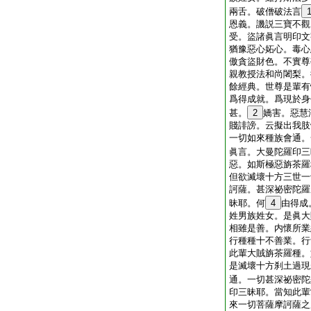
兩舌。破僧破法言
恩義。譏説三寶不觀
受。盜諸眞言明印文
猶豫惡心妬心。毒心
傲貪盜財色。不實尊
親教授法和尚闍梨。
餘經典。世尊是輩有
爲得成就。爲現於身
甚。
2
嬌害。惡慧
賤誹謗。云擬出我肢
一切如來種族會通。
眞言。大曼陀羅印三
惡。如斯極惡旃茶羅
但欲滅壞十方三世一
訶薩。甚深祕密陀羅
昧耶。何
4
由得成
姓男族姓女。是眞大
相雖是善。内懷所業
行種種十不善業。行
此輩大賊旃茶羅種。
是滅壞十方刹土過現
通。一切甚深祕密陀
印三昧耶。當知此輩
來一切菩薩摩訶薩之