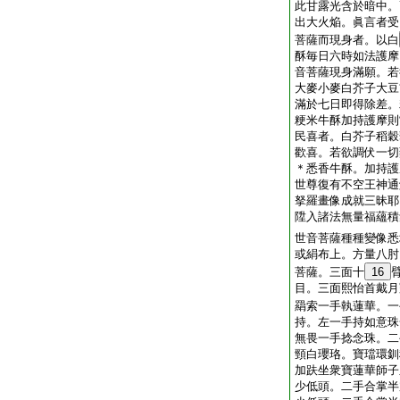
此甘露光含於暗中。
出大火焔。眞言者受
菩薩而現身者。以白
酥毎日六時如法護摩
音菩薩現身滿願。若
大麥小麥白芥子大豆
滿於七日即得除差。
粳米牛酥加持護摩則
民喜者。白芥子稻穀
歡喜。若欲調伏一切
＊悉香牛酥。加持護
世尊復有不空王神通
拏羅畫像成就三昧耶
陞入諸法無量福蘊積
世音菩薩種種變像悉
或絹布上。方量八肘
菩薩。三面十
16
目。三面熙怡首戴月
羂索一手執蓮華。一
持。左一手持如意珠
無畏一手捻念珠。二
頸白瓔珞。寶璫環釧
加趺坐衆寶蓮華師子
少低頭。二手合掌半