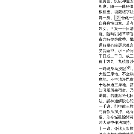
尼眞言。倶以神通安
相應。隨一一佛得倶
根相應。復觀縒字法
爲一身。
2
合此一
自身身性自空。若有
姓女。＊於一千日清
羅。隨時以諸草華香
夜六時燒焯此香。懺
通解脱心陀羅尼眞言
受菩薩戒。求＊於阿
千日或二千日。或三
得十方九十九殑伽沙
一時現身爲授記
大智三摩地。不空羂
摩地。不空清淨毘盧
十地神通三摩地。當
知倶胝所生宿命。乃
退轉。若龍湫邊七日
法。誦神通解脱心陀
一千遍。則得龍王歡
門首作法加持。此香
遍。則令城邑除諸災
若大衆中作法加持。
十一遍。令諸人衆歡