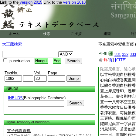
Link to the
version 2015
Link to the
version 2018
手指示西方淨土阿彌
之坐。復得阿彌陀佛
一切菩薩福命功徳。
樂國土。上品蓮生具
不退轉。若有苾芻苾
災厄者。淨浴身衣食
ホーム
検索
ご挨拶
組織
利
壇散花。澄心觀佛觀
念不動。持眞言者應
大正蔵検索
不空羂索神變眞言經 (
解脱心陀羅尼眞言。
則滅一切恐怖災厄。
331
332
333
天天衆之所祐護。若
点:
無
/
有
]
[CITE]
punctuation
Hangul
Eng
國土蓮華化生。世尊
陀羅尼眞言。隨心承
TextNo.
Vol.
Page
以甘松香泥白栴檀香
心純白栴檀香泥畫開
以欝金香泥白栴檀香
INBUDS
臺上摩尼珠印。遶摩
花臺上。畫金剛杵印
INBUDS
(Bibliographic Database)
置一十八臂不空王觀
Search
香香水飮食日日供養
著淨衣服。毎從後夜
三更時。觀像輪印而
Digital Dictionary of Buddhism
陀羅尼眞言一字眞言
消息諸事。若常如是
電子佛教辭典
一千日。世間所作一
パスワードがない場合は「guest」でログインしてくださ