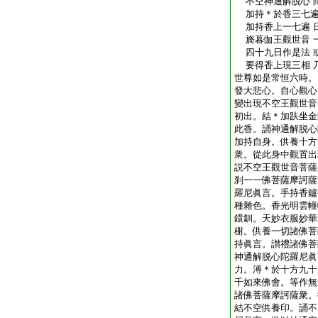
不空神通解脱心 
加持＊於香三七遍
加持香上一七遍 
旖暮伽王觀世音 
四十九日作是法 
要得香上現三相 
世尊如是常恒六時。
發大悲心。自心觀心
變出現不空王觀世音
初出。結＊加趺坐金
此香。誦神通解脱心
加持自身。供養十方
衆。從此身中觀置出
説不空王觀世音菩薩
刹一一佛菩薩摩訶薩
羅尼眞言。手持香鑪
種雜色。香光明雲幢
鐶釧。天妙衣服妙華
榭。供養一切諸佛菩
持眞言。讃禮諸佛菩
神通解脱心陀羅尼眞
力。溥＊於十方九十
千如來佛會。等作無
諸佛菩薩摩訶薩衆。
結不空供養印。誦不