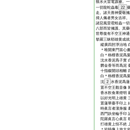
狼水火雷電霹靂。一
一切龍蛇蟲毒
22
走。諸天善神愛敬擁
掃人佩者男女吉祥。
諸惡風雷雹蝗蟲一切
八部而皆擁護。其藥
世尊復有不空王神通
拏羅三昧耶雄黄成就
縱廣四肘淨治地 
＊唯開東門當心畫
白＊栴檀香泥爲葉
沈水香泥爲子實 
欝金香等而爲泥 
十指磔開頭相離 
白＊栴檀香泥爲葉
沈
2
水香泥爲蓮
置不空王觀音像 
香水飮食果燈明 
以好光明上雄黄 
置蓮華臺手印上 
時眞言者潔身服 
西門趺坐輪手印 
陀羅眞言心眞言 
打雄黄上恒不絶 
＊於時像上放大光