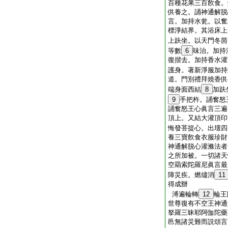
百種花果三百飮食。
供養之。誦神通解脱
言。加持水瓮。以奮
標淨結界。其浴床上
上趺坐。以天門冬茴
等數
6
味治。加持
復揩去。加持香水灌
護身。著新淨服加持
道。門別禮拜燒香供
端身面西結
8
加趺
9
手把杵。誦奮怒
誦奮怒王心眞言三遍
頂上。又結大灌頂印
悔發菩提心。出壇四
養三寶飮食衣服珍財
神通解脱心灌滌法者
之所加被。一切諸天
空羂索陀羅尼眞言最
障災疾。燃燼消
11
得成辦
溥遍輪轉
12
輪王
世尊復有不空王神通
拏羅三昧耶阿伽陀藥
邑無諸災難而説頌言