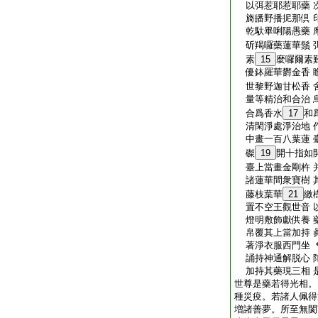
以弭惹耶惹耶藥 
旖皤野播抳那倶 
乾馱畢唎陽愚藥 
斫羯囉藥蓮華鬚 
素
15
麼囉爾素
優鉢羅華欝金香 
世黎野迦甘松香 
量等精治和合治 
合爲香水
17
和
清閑淨處淨治地 
中畫一百八葉蓮 
磔
19
開十指如
臺上當畫金剛杵 
諸蓮華間衆寶樹 
藤枝葉華
21
繳
置不空王觀世音 
燈明敷飾獻供養 
帛覆其上當加持 
著淨衣服西門坐 
誦持神通解脱心 
加持其藥現三相 
世尊是藥若得光相。
種災疫。若諸人佩得
増諸善夢。所至無閡