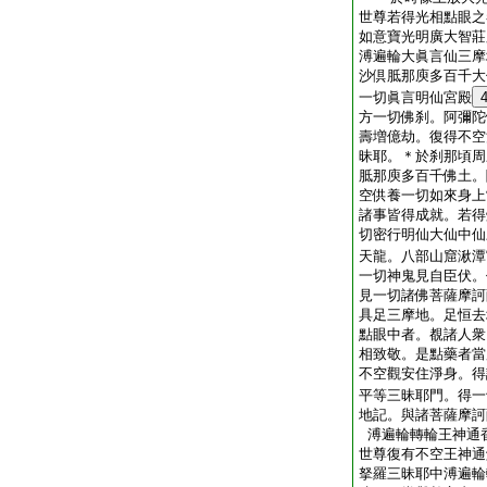
世尊若得光相點眼之
如意寶光明廣大智莊
溥遍輪大眞言仙三摩
沙倶胝那庾多百千大
一切眞言明仙宮殿
方一切佛刹。阿彌陀
壽増億劫。復得不空
昧耶。＊於刹那頃周
胝那庾多百千佛土。
空供養一切如來身上
諸事皆得成就。若得
切密行明仙大仙中仙
天龍。八部山窟湫潭
一切神鬼見自臣伏。
見一切諸佛菩薩摩訶
具足三摩地。足恒去
點眼中者。覩諸人衆
相致敬。是點藥者當
不空觀安住淨身。得
平等三昧耶門。得一
地記。與諸菩薩摩訶
溥遍輪轉輪王神通
世尊復有不空王神通
拏羅三昧耶中溥遍輪