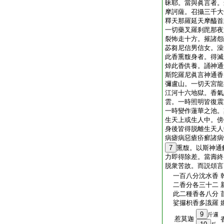
昧耶。當與眞言者。
摩訶薩。召攝三千大
釋天那羅延天摩醯首
一切藥叉羅刹毘那夜
裂怖走十方。摧諸怨
苾芻尼信男信女。澡
此香熏馥身者。得滅
焯此香供養。誦神通
斯陀羅尼眞言神通香
彌盧山。一切天宮龍
江河十六地獄。香氣
雲。一時照明皆復震
一時變作蓮華之池。
生天上或生人中。傍
身後皆得脱離生天人
病瘧病惡瘡疥癬諸病
7
熏馥。以斯神通
力即得除差。當壽終
脱衆苦故。而説頌言
一百八分沈水香 
二香分各三十二 
此二種香各八分 
娑攞枳香多誐羅 
9
斤邏
惹莫迦