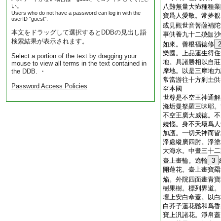
い。
八難無量大怖種種業
Users who do not have a password can log in with the
寶爲人愛敬。常夢覩
userID "guest".
或見觀世音菩薩補陀
本文をドラッグして選択するとDDBの見出し語
事供養九十二殑伽沙
検索結果が表示されます。
如來。善根福徳修
樂國。上品蓮生得住
Select a portion of the text by dragging your
地。具諸勝相以自莊
mouse to view all terms in the text contained in
摩地。以是三摩地力
the DDB. ・
常當游往十方刹土供
Password Access Policies
至本國
世尊是不空王神通解
滌垢曼拏羅三昧耶。
不空王廣大威徳。不
嬈惱。身不夭壞爲人
加護。一切天神而皆
淨處縱廣四肘。淨塗
大海水。中畫三十二
臺上畫輪。遶輪
3
開蓮花。臺上畫寶羂
焔。外院四面畫青寶
樹果樹。標列界道。
壇上安白傘蓋。以白
白芥子蓮花鬚和爲香
寶上汎諸花。淨帛蓋