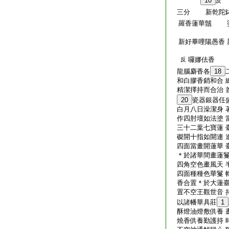
10
反
三分 新乾陀
羅香蓮華鬚 
新好畢哩陽愚香 新
囉娜佉香 
反
龍腦麝香各
18
和白膠香銷和合 
精潔擇持而合治 
20
瓷器銀器任
白月八日澡潔身 
作四肘壇如法塗 
三十二葉七寶蓮 
磔開十指如開連 
四面當畫開蓮華 
＊於諸華間畫蓮鬘
四角空色畫風天 
四面種種色華鬘 
香合置＊於大蓮臺
置不空王觀世音 
以諸幡華具莊
1
酥燈油燈敷供養 
燒香供養勤護持 