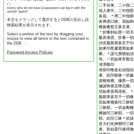
い。
二手合掌。二小指二
Users who do not have a password can log in with the
屈入掌中。二中指竪
userID "guest".
各屈。＊押二中指側
本文をドラッグして選択するとDDBの見出し語
各搏虎口側。屈如鉤
検索結果が表示されます。
種族奮怒王眞言者。
＊於佛刹紜雨一切天
Select a portion of the text by dragging your
嚴具海雲。供養一切
mouse to view all terms in the text contained in
沙倶胝那庾多百千印
the DDB. ・
如來印毘盧遮那如來
Password Access Policies
聚。＊譡七寶積如須
等。一切如來常觀念
清淨觀印
准前印惟改右頭指頭
著。此印能會一切處
資糧相應。攝受一切
滅諸怖畏災障厄難。
切如來當爲現前。＊
胝那庾多百千一切佛
切如來種族印三昧耶
三昧耶。一切金剛種
種族印三昧耶。一切
耶。此印三昧＊於諸
音大幻化神變印三昧
者。皆結是印速得無