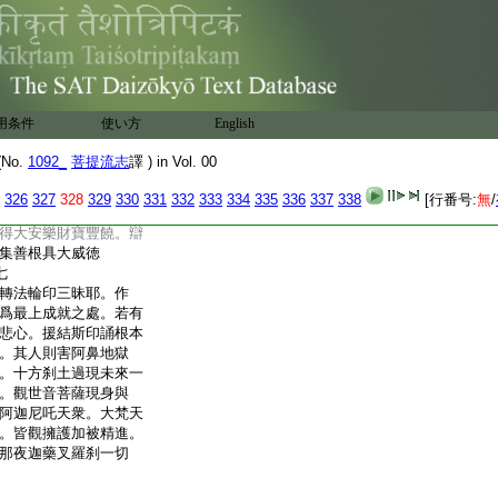
衆。各持寶華供養瞻
置焔摩王水天毘樓博叉
＊加趺坐各持器仗。半拏
下。置倶廢羅天倶摩
樓勒叉天王。半＊加趺
菩薩座下。右持眞言者
用条件
使い方
English
手把數珠一手把香爐瞻仰菩
華頂觀世音像。能攝一
No.
1092_
菩提流志
譯 ) in Vol. 00
蓮華曼拏羅像。若常
養。則得解除一切惡
326
327
328
329
330
331
332
333
334
335
336
337
338
[行番号:
無
/
空大成就地。當爲世間
得大安樂財寶豐饒。辯
集善根具大威徳
七
轉法輪印三昧耶。作
爲最上成就之處。若有
悲心。援結斯印誦根本
。其人則害阿鼻地獄
。十方刹土過現未來一
。觀世音菩薩現身與
阿迦尼吒天衆。大梵天
。皆觀擁護加被精進。
那夜迦藥叉羅刹一切