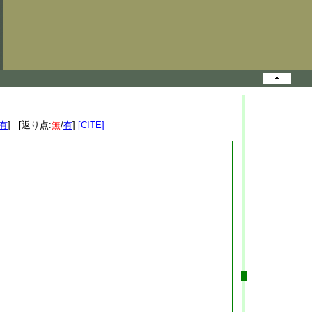
有
] [返り点:
無
/
有
]
[CITE]