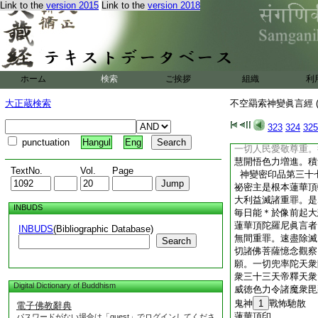
Link to the
version 2015
Link to the
version 2018
釋天那羅延天并諸天
仰。多羅菩薩座下。
天王毘沙門天王。半
羅婆枲抳白衣菩薩座
羅天提頭頼吒天王毘
坐各持器仗。觀世音
ホーム
検索
ご挨拶
組織
利
10
長跪而坐。一
薩。祕密主此根本蓮
大正蔵検索
不空羂索神變眞言經 (
切旖暮伽王廣大解脱
無間歡喜合掌觀禮供
323
324
325
作五無間罪。得住不
punctuation
Hangul
Eng
一切人民愛敬尊重。
慧開悟色力増進。積
TextNo.
Vol.
Page
神變密印品第三十
祕密主是根本蓮華頂
大利益滅諸重罪。是
INBUDS
毎日能＊於像前起大
蓮華頂陀羅尼眞言者
INBUDS
(Bibliographic Database)
無間重罪。速盡除滅
Search
切諸佛菩薩憶念觀察
願。一切兜率陀天衆
衆三十三天帝釋天衆
Digital Dictionary of Buddhism
威徳色力令諸魔衆毘
鬼神
1
戰怖馳散
電子佛教辭典
蓮華頂印
パスワードがない場合は「guest」でログインしてくださ