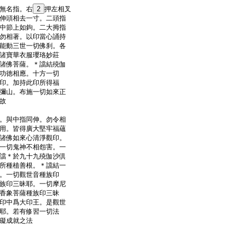
無名指。右
2
押左相叉
伸頭相去一寸。二頭指
中節上如鉤。二大拇指
勿相著。以印當心誦持
能動三世一切佛刹。各
諸寶華衣服瓔珞妙莊
諸佛菩薩。＊譡結殑伽
功徳相應。十方一切
印。加持此印所得福
彌山。布施一切如來正
故
。與中指同伸。勿令相
用。皆得廣大堅牢福蘊
諸佛如來心清淨觀印。
一切鬼神不相怨害。一
譡＊於九十九殑伽沙倶
所種植善根。＊譡結一
。一切觀世音種族印
族印三昧耶。一切摩尼
香象菩薩種族印三昧
印中爲大印王。是觀世
耶。若有修習一切法
礙成就之法