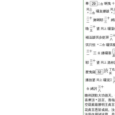
畢
唎曳
29
十
二合
同上
同
囉枲娜跛
＊二合
＊
二十
二十
旖唎耶
縛
二
三
二十
嚕
婆
囉蕩
同上
五
二
補澁跛弭歩使嚲
八
弭只怛
囉弭
＊二合
三十
三
皤囉塞
去
一
三十
耶
婆
路枳
同上
三
丁也
麼曳薩
32
反
播捨婆
囉泥𤙖
同上
三十
縛訶
合
八
瞻仰讃歎大功徳天。
喜摩頂＊誥言。善哉
空羂索最勝明王眞言
花眞言悉皆成就。汝
汝所住用諸珍寶。是