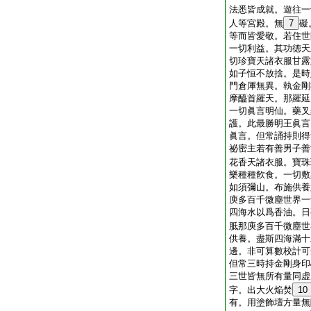
法悉皆成就。遊往一
人等宮殿。無
7
礙
等而皆愛敬。若住世
一切利益。其功徳天
切珍寶天諸衣服甘露
如子恒不放捨。是時
門倉厙無異。執金剛
摩醯首羅天。那羅延
一切眞言明仙。藥叉
護。此最勝明王眞言
眞言。但常誦持則得
祕密主若有善男子善
花香天諸衣服。寶珠
樂種種飮食。一切敷
如須彌山。布施供養
庾多百千微塵世界一
四海水以爲香油。日
胝那庾多百千微塵世
供養。盡斯四海滿十
邊。非可算數校計可
但常三時持金剛身印
三世皆無所有量同虚
字。出大火焔焚
10
有。用塗飾壇方量無