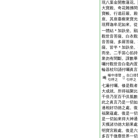
現八葉金開敷蓮花。
大寶殿。奇花雜拂間
寶帳。行遶莊嚴。殿
座。其座臺榭衆寶光
現釋迦牟尼如來。從
一體結＊加趺坐。顯
觀世音菩薩。白衣觀
音菩薩。多羅菩薩。
薩。皆半＊加趺坐。
而坐。二手當心掐持
衆勿有間斷。課數畢
囑付觀世音白毫内置
輪器杖印誦付囑眞言
喉中擡聲
合口擡
唵
𤙖
引呼之
引呼之
七遍付囑。修是觀者
大成就。所得福聚比
千倍乃至百千倶胝數
此之眞言乃是一切如
邊相好功徳之處。復
福聚蘊處。復是一切
是一切如來得大神通
天獲諸功徳大願果處
明寶宮殿處。復是六
多百千微塵世界一切