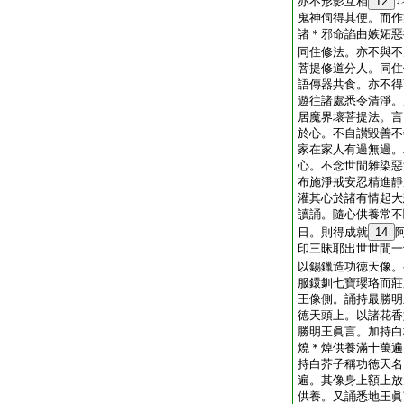
亦不形影互相
12
鬼神伺得其便。而作
諸＊邪命諂曲嫉妬惡
同住修法。亦不與不
菩提修道分人。同住
語傳器共食。亦不得
遊往諸處悉令清淨。
居魔界壞菩提法。言
於心。不自讃毀善不
家在家人有過無過。
心。不念世間雜染惡
布施淨戒安忍精進靜
灌其心於諸有情起大
讀誦。隨心供養常不
日。則得成就
14
印三昧耶出世世間一
以錫鑞造功徳天像。
服鐶釧七寶瓔珞而莊
王像側。誦持最勝明
徳天頭上。以諸花香
勝明王眞言。加持白
燒＊焯供養滿十萬遍
持白芥子稱功徳天名
遍。其像身上額上放
供養。又誦悉地王眞