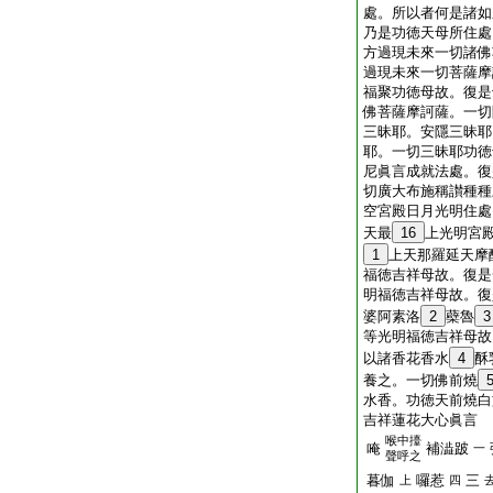
處。所以者何是諸如
乃是功徳天母所住處
方過現未來一切諸佛
過現未來一切菩薩摩
福聚功徳母故。復是
佛菩薩摩訶薩。一切
三昧耶。安隱三昧耶
耶。一切三昧耶功徳
尼眞言成就法處。復
切廣大布施稱讃種種
空宮殿日月光明住處
天最
16
上光明宮
1
上天那羅延天摩
福徳吉祥母故。復是
明福徳吉祥母故。復
婆阿素洛
2
蘗魯
3
等光明福徳吉祥母故
以諸香花香水
4
酥
養之。一切佛前燒
水香。功徳天前燒白
吉祥蓮花大心眞言
喉中擡
唵
補澁跛
一
聲呼之
暮伽
囉惹
三
上
四