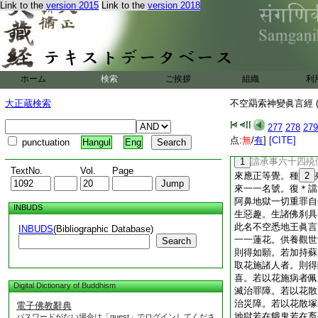
Link to the
version 2015
Link to the
version 2018
聲
17
誥言。善哉
索心王陀羅尼眞言三
菩提相應成就。時眞
地王眞言一百八遍。
與證出世一切無上無
神適懌顏貌熙怡。證
ホーム
検索
ご挨拶
組織
利
一切諸佛菩薩摩訶薩
不空羂索陀羅尼眞言
大正蔵検索
不空羂索神變眞言經 (
印三昧耶經。百千那
王一切印。百千那庾
277
278
279
一切廣大解脱蓮花曼
点:
無
/
有
]
[CITE]
punctuation
Hangul
Eng
那庾多會。亦名證不
1
譡承事六十四殑
TextNo.
Vol.
Page
來應正等覺。種
2
來一一名號。復＊譡
阿鼻地獄一切重罪自
INBUDS
生惡趣。生諸佛刹具
此名不空悉地王眞言
INBUDS
(Bibliographic Database)
一一蓮花。供養觀世
Search
則得如願。若加持蘇
取花施諸人者。則得
喜。若以花施病者佩
Digital Dictionary of Buddhism
滅治罪障。若以花散
治災障。若以花散塚
電子佛教辭典
地獄若在餓鬼若在畜
パスワードがない場合は「guest」でログインしてくださ