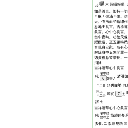
嚲囉嚲囉
六
歩
如是眞言。加持一切
＊酥＊燈油＊燈。供
天。依法而坐輪印作
悉地王眞言。吉祥蓮
眞言。心中心眞言。
當中夜時。功徳天像
躍歡適。至五更時悉
音現身安慰。所有心
解除身中五無間罪一
徳資糧悉皆増長。一
消除
吉祥蓮華心中眞言
喉中擡
唵
旖暮
6
聲呼之
頭弭儞婆
＊二合
同
同上
囉娑
7
去
＊二合
訶
七
吉祥蓮華心中心眞言
喉中擡
唵
旖縛路枳
聲呼之
擬抳
覩嚕覩嚕
二
三