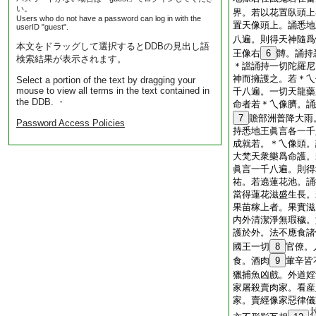
い。
界。若以花置臥頭上
Users who do not have a password can log in with the
置天像頭上。誦悉地
userID "guest".
八遍。則得天神隨爲
本文をドラッグして選択するとDDBの見出し語
王像右
6
髆。誦持
検索結果が表示されます。
＊譡誦持一切陀羅尼
神而擁護之。若＊乀
Select a portion of the text by dragging your
mouse to view all terms in the text contained in
千八遍。一切天龍藥
the DDB. ・
命者若＊乀像臍。誦
7
贍部洲普降大雨
Password Access Policies
持悉地王眞言各一千
成就若。＊乀像頭。
大梵天衆樂爲命護。
眞言一千八遍。則得
祐。若遶蓮花池。誦
當得蓮花滋盛生長。
果苗稼上者。果實滋
内外清潔淨無瑕穢。
護於外。法不應食諸
國王一切
8
官僚。
食。酒肉
9
葷辛皆
獵捕魚凶戲。外道婬
家屠殺賣肉家。看産
家。賣經像家惡律儀