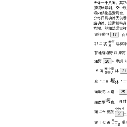
天像一千八遍。其功
服瓔珞鐶釧。空中現
壇内供物盡變爲金。
分毎日爲功徳天供養
諸功徳。證斯相時身
怖懼。即如法誦吉祥
娜謨囉怛
17
二合
無何
耶
婆
路枳諦
二
反
菩地薩埵野
摩訶
四
迦野
摩訶
20
六
喉中擡
唵
鉢
八
21
聲呼之
窒
＊二合
＊二
鉢
頭麼陀
㘑
上
25
十
鉢
十四
頭麼畢
曳
北沒反
頭
麼跛
二合
26
二
同上
娜
跛
囉
十七
＊二合