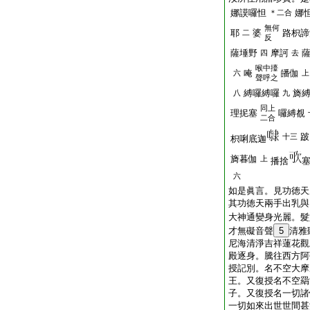
娜謨囉怛
娜
＊二合
無何
耶
婆
路枳諦
二
反
薩埵野
摩訶
四
去
喉中擡
唵
皤伽
六
上
聲呼之
縛囉縛囉
旖
八
九
同上
理抳塞
囉縛覩
二合
跛
十三
枳唎底迦
旖暮伽
上
播捨
六
如是眞言。見功徳天
其功徳天兩手出乳與
大神通變身光麗。髮
才無礙音聲
5
清雅
尼海清淨吉祥蓮花觀
殿逐身。騰往西方阿
授記別。名不空大摩
王。又復授名不空羂
子。又復授名一切諸
一切如來出世世間甚