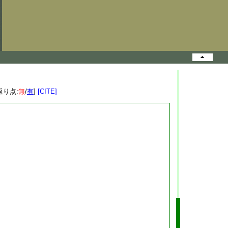
返り点:
無
/
有
]
[CITE]