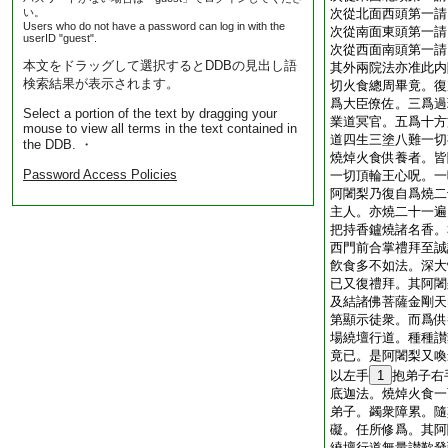
い。
次從北面西頭第一請
Users who do not have a password can log in with the
次從南面東頭第一請
userID "guest".
次從西面南頭第一請
本文をドラッグして選択するとDDBの見出し語
其外兩院法亦准此内
検索結果が表示されます。
切火食總周畢竟。復
爲大臣僚佐。三爲過
Select a portion of the text by dragging your
業道冥官。五爲十方
mouse to view all terms in the text contained in
道四生三塗八難一切
the DDB. ・
燒焯火食供養者。皆
Password Access Policies
一切頂輪王心呪。一
阿闍梨乃復自爲燒二
主人。亦燒二十一遍
把持香鑪燒諸名香。
西門前合掌禮拜至誠
飮食多不如法。深大
已又復禮拜。其阿闍
及結諸佛菩薩金剛天
第顯示徒衆。而爲供
場繞壇行道。種種讃
竟已。是阿闍梨又喚
以左手
1
抱弟子右
底迦法。燒焯火食一
弟子。蠲衆障累。隨
礙。任所修爲。其阿
繞壇行道無量讃歎發