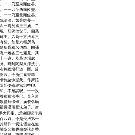
。一一乃至東頭位盡。
。一一乃至西頭位盡。
。一一乃至北頭位盡。
院請法。如是供養一
次一爲於國王王族。二
現一切師僧父母。四爲
施主。六爲十方法界六
有情。如是六種所爲
隨所爲稱名啓白。同誦
呪一燒各三七遍竟。其
十一遍。及爲道場處
竟。時阿闍梨又淨洗手。
右轉繞壇行道一匝。於
謝云。今所供養香華
慚愧諸佛聖衆。作斯語
梨即便輪結當部中印。
印。不須誦呪。一一次
養種種法事已。又入道
歎禮拜懺悔。廣發弘願
最長灌頂受法弟子。當
手大拇指。誦佛眼呪作扇
百八遍。令是受法第一
其所作一切法壇自在無
闍梨又執香鑪燒諸名香。
弘願已。西門禮拜仰