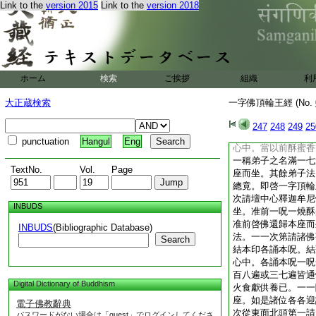
法。修飾布瑟置迦火
Link to the
version 2015
Link to the
version 2018
壇
10
東。當又整
沈水香末白檀香末蘇
穀華。各等分相和呪
爐中。以右手
一
請云。大火天神且出
ホーム
検索
ご挨拶
組織
利
養諸佛般若波羅蜜多
薩等。作斯語已。即
大正蔵検索
一字佛頂輪王經 (No.
鑪中蓮華上坐。其阿
杵。一一次第單喚弟
247
248
249
25
掌作禮胡跪仰掌。以
punctuation
Hangul
Eng
心中。當以前酥蜜香
一稱弟子之名滿一七
TextNo.
Vol.
Page
座而坐。其餘弟子法
總竟。即啓一字頂輪
次請壇中心釋迦牟尼
INBUDS
坐。准前一呪一燒酥
准前啓佛還歸本座而
INBUDS
(Bibliographic Database)
法。一一次第請諸佛
Search
結本印各誦本呪。結
心中。各誦本呪一呪
百八遍或三七遍皆通
Digital Dictionary of Buddhism
火食獻供養已。一一
座。如是諸位各各迎
電子佛教辭典
次從東面北頭第一請
パスワードがない場合は「guest」でログインしてくださ