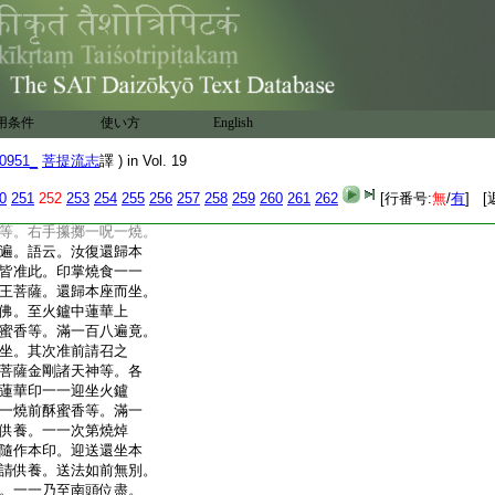
壇之法。其阿闍梨於火
儀面東跪坐。當以酥蜜胡麻人
合香安悉香熏陸香稻
七遍已。先請火天坐火
呪一燒滿七遍已。即心裏
鑪外側邊安坐。今欲供
用条件
使い方
English
一切頂輪王菩薩諸菩
請一切頂輪王菩薩至火
0951_
菩提流志
譯 ) in Vol. 19
闍梨即以左手執金剛
子。近阿闍梨左邊。合
0
251
252
253
254
255
256
257
258
259
260
261
262
[行番号:
無
/
有
] [
金剛杵定印弟子手掌
等。右手攥擲一呪一燒。
遍。語云。汝復還歸本
皆准此。印掌燒食一一
王菩薩。還歸本座而坐。
佛。至火鑪中蓮華上
蜜香等。滿一百八遍竟。
坐。其次准前請召之
菩薩金剛諸天神等。各
蓮華印一一迎坐火鑪
一燒前酥蜜香等。滿一
供養。一一次第燒焯
隨作本印。迎送還坐本
請供養。送法如前無別。
。一一乃至南頭位盡。