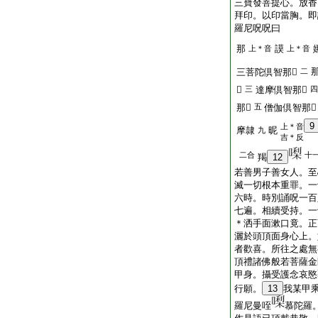
三寶發菩提心。放香
拜印。以印當胸。即
羅尼呪呪曰
那
謨
上＊音
上＊音
三菩陀倶智那𤙖
二
𤙖
三
達摩倶智那𤙖
四
那𤙖
五
僧伽倶智那𤙖
9
上＊音
摩隷
昵
九
吉＊反
二合
十
羯
12
若善男子善女人。至
滅一切根本重罪。一
六時。時別誦呪一百
七遍。相續受持。一
＊洒手面漱口竟。正
灑於頭頂面身心上。
者歡喜。所往之處無
頂禮諸佛般若菩薩金
甲身。攝受護念哀愍
行願。
13
我某甲
羅尼曼咥
慕陀羅