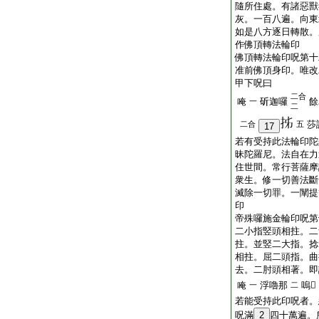
隨所住處。有諸惡獸
灰。一百八遍。向東
如是八方逐日轉散。
作佛頂轉法輪印
佛頂轉法輪印呪第十
准前佛頂身印。唯改
甲下呪曰
二合
唵
斫迦囉
餘
一
二
莎
二合
五
17
若有受持此法輪印陀
昧陀羅尼。法自在力
住世間。常行菩薩摩
衆生。修一切善法斷
滅除一切罪。一闡提
印
帝殊囉施金輪印呪第
二小指竪頭相拄。二
拄。並竪二大指。捻
相拄。屈二頭指。曲
去。二肘頭相著。即
唵
浮嚕那
嗚𤙖
一
二
若能受持此印呪者。
呪滿
2
四十萬遍。