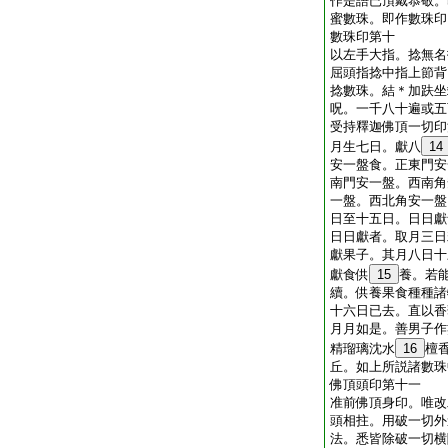
作是語已頂戴恭敬。
蜜數珠。即作數珠印
數珠印第十
以左手大指。捻無名
屈頭指捻中指上節背
捻數珠。結＊加趺坐
呪。一千八十遍或五
受持釋迦佛頂一切印
月生七日。獻八
14
安一盤食。正東門安
南門安一盤。西南角
一盤。西北角安一盤
日至十五日。日日獻
日日獻者。取月三日
獻果子。其月八日十
獻食供
15
養。若
續。供養果食種種諸
十六日已去。直以香
月月如是。善男子作
精瑠璃沈水
16
檀
丘。如上所説諸數珠
佛頂頭印第十一
准前佛頂身印。唯改
頭相拄。用破一切外
法。悉皆除破一切横