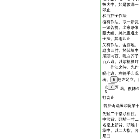
投火中。如是數滿一
即止
和白芥子作法
復有作法。取一新瓦
一須菩提。出家形像
眼大瞋。將此畫瓨出
子法。其雨即止
又有作法。舍露地。
縱廣四肘。於其壇中
尾頭向西。呪白芥子
百八遍。以紫檀橛釘
一一作法之時。先作
呪七遍。右轉手印呪
著。
6
翹左足立。
7
史
賣
喝。復轉
反
打皆止
若那斫迦羅印呪第
先竪二中指頭相拄。
中節背。頭離一寸二
名指上節背。頭離中
掌中。以二大指。各
尼曰