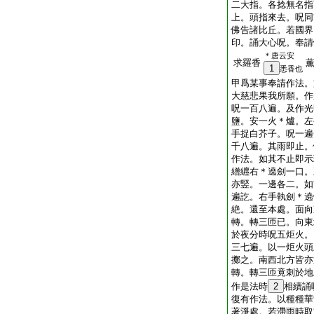
二大指。各捻無名指
上。頭指來去。呪同
佛告諸比丘。若國界
印。誦大心呪。奉請
＊唐云安
求羅香
1
悉香也
甲爲某事奉請作法。
大慈悲果我所願。作
呪一百八遍。及作光
鹽。安一火＊爐。左
手捉白芥子。呪一遍
千八遍。其雨即止。
作法。如其不止即示
繒纒右＊遶劍一口。
亦竪。一邊各二。如
遍訖。右手執劍＊遶
絶。還至本處。面向
轉。轉三匝已。向東
於夜分時呪五炬火。
三七遍。以一炬火頭
擲之。南西北方皆亦
轉。轉三匝竟刺於地
作是法時
2
相續誦
復有作法。以種種華
著淨處。若滯雨時取