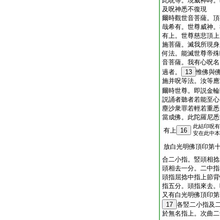
此呪等。現威神時。
及呪神悉不復現
爾時觀世音菩薩。頂
哉希有。世尊威神。
有上。世尊慈悲頂上
施菩薩。滅我所現身
何法。能滅世尊帝殊
音菩薩。我有心呪名
過者。
13
惟佛與
施并呪等法。汝等應
爾時世尊。即説金輪
説誦者聽者若能至心
塵沙衆罪若輕若重悉
當成佛。此陀羅尼悉
此結印呪有
有上
16
安在此中本
放白光明佛頂印第
合二小指。竪頭相捻
頭相去一分。二中指
頭指屈捻中指上節背
指五分。頭指來去。
又有白光明佛頂印第
17
各竪二小指及
於無名指上。次曲二