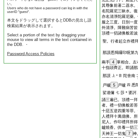
い。
其尊像前著二器水。
Users who do not have a password can log in with the
名陀羅尼三昧水。復
userID "guest".
亦名清淨陀羅尼藥。
本文をドラッグして選択するとDDBの見出し語
服之三度。日別一度
検索結果が表示されます。
外清淨。障難病苦皆
頂禮一切諸佛般若波
Select a portion of the text by dragging your
mouse to view all terms in the text contained in
聖。行者起立作禮
the DDB. ・
那謨悉羯囉印呪第
Password Access Policies
兩手
4
掌相合。左
十指頭齊正。即誦那
那謨
陀舍南
上＊音
悉
戸嚧
5
戸嚧
四
娑達儞
莎＊婆訶
七
誦三遍已。頂禮一拜
者。禮一切佛般若菩
十惡五逆四重等罪。
人禮拜十萬億佛。所
尼人。作印禮拜所得
鑪燒香。供養一切三
天神王一切鬼
7
神