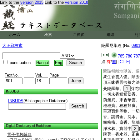
Link to the
version 2015
Link to the
version 2018
三昧陀羅尼力。速得
燒香供養。爲其七世
一丸香。普爲六道一
一切病苦衆生著一丸
著一丸香。又爲自身
其香＊鑪。呪七遍已
ホーム
検索
ご挨拶
組織
利
迦文佛并佛眷屬。供
屬。供養金剛藏菩薩
大正蔵検索
陀羅尼集經 (No.
090
遍十方一切淨土。六
切病苦諸衆生處。香
785
786
787
香宮殿樓閣七寶池臺
点:
有
/
無
]
[CITE]
punctuation
Hangul
Eng
供養。香雲遍至地獄
聞隨稱離地獄苦。遍
TextNo.
Vol.
Page
衆生香雲入體。除去
頂三昧香雲供養之法
曼陀羅華。
1
芬陀
INBUDS
一切末香種種塗香。
前無異。末香華雲。
INBUDS
(Bibliographic Database)
種種寶。種種飮食。
Search
華冠寶釧等物。一切
香。謂欝金。沈水。
頭栴檀。麝香。龍腦
Digital Dictionary of Buddhism
淨水和。寶器中
2
院著一香水器。正東
電子佛教辭典
パスワードがない場合は「guest」でログインしてくださ
北正北門下。如是八