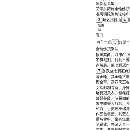
難皆悉退散
又帝殊羅施金輪佛頂
准阿彌陀佛轉法輪印
3
無名指皆曲
4
擬更
勘
呪曰
唵𤙖
一
毘
5
藍毘＊
金輪佛頂像法
欲畫其像。取淨白
不得截割。於其＊疊
赤袈裟。戴七寶冠作
7
跏趺坐七寶莊嚴
著金輪。其金輪下畫
欝金華。及四天王各
文殊師利菩薩。身皆
珞寶冠天衣。種種莊
普賢菩薩。莊嚴如前
象中間畫大般若。菩
如前。手把經匣端身
作五色雲蓋。其蓋左
爾時會中。復有無量
諸縁覺。并諸天衆一
雲集。各獻神呪皆言