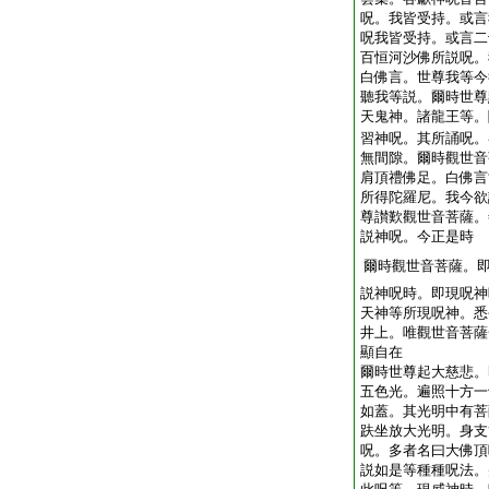
呪。我皆受持。或言
呪我皆受持。或言二
百恒河沙佛所説呪。
白佛言。世尊我等今
聽我等説。爾時世尊
天鬼神。諸龍王等。
習神呪。其所誦呪。
無間隙。爾時觀世音
肩頂禮佛足。白佛言
所得陀羅尼。我今欲
尊讃歎觀世音菩薩。
説神呪。今正是時
爾時觀世音菩薩。
説神呪時。即現呪神
天神等所現呪神。悉
井上。唯觀世音菩薩
顯自在
爾時世尊起大慈悲。
五色光。遍照十方一
如蓋。其光明中有菩
趺坐放大光明。身支
呪。多者名曰大佛頂
説如是等種種呪法。