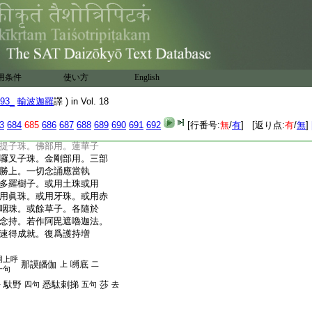
唵
阿
密栗譡
上
一句
反
室唎曳
室唎摩里抳
三句
四
同上呼
唵
澇
二句
枳
枳
一句
用条件
使い方
English
去二
莎
嚩訶
三句
四句
合
93_
輸波迦羅
譯 ) in Vol. 18
指頭。直舒中指小指。微
上節側。左手亦然
3
684
685
686
687
688
689
690
691
692
[行番号:
無
/
有
] [返り点:
有
/
無
]
用。若阿毘遮嚕迦。竪其
提子珠。佛部用。蓮華子
囉叉子珠。金剛部用。三部
勝上。一切念誦應當執
多羅樹子。或用土珠或用
用眞珠。或用牙珠。或用赤
咽珠。或餘草子。各隨於
念持。若作阿毘遮嚕迦法。
速得成就。復爲護持増
同上呼
那謨皤伽
嚩底
上
二
一句
馱野
悉駄刺挮
莎
去
四句
五句
去