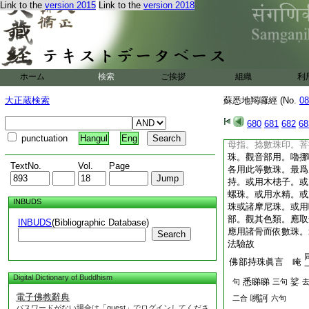
蓮華部淨珠眞言 
Link to the
version 2015
Link to the
version 2018
魚迦反又音
伽
米
二句
迦字居邏反
莎
嚩訶
句
二合
五句
金剛部淨珠眞言 
ホーム
検索
ご挨拶
組織
利
彈舌
寧一
抳
輕呼
反
大正蔵検索
蘇悉地羯囉經 (No.
08
以右手大指。捻無名
屈。以頭指。押中指
680
681
682
68
右手搯念珠。通一切
punctuation
Hangul
Eng
母指。捻數珠印。菩
珠。觀音部用。嚕挪
TextNo.
Vol.
Page
各用此等數珠。最爲
持。或用木槵子。或
螺珠。或用水精。或
INBUDS
珠或諸摩尼珠。或用
部。觀其色類。應取
INBUDS
(Bibliographic Database)
應用諸骨而依數珠。
Search
法驗故
佛部持珠眞言 唵
Digital Dictionary of Buddhism
悉睇睇
娑
句
三句
電子佛教辭典
嚩訶
二合
六句
パスワードがない場合は「guest」でログインしてくださ