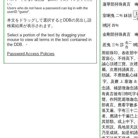
い。
蓮華部持珠眞言 
Users who do not have a password can log in with the
userID "guest".
1
室唎曳
鉢頭
二句
二
本文をドラッグして選択するとDDBの見出し語
嚩訶
検索結果が表示されます。
四句
金剛部持珠眞言 
Select a portion of the text by dragging your
mouse to view all terms in the text contained in
去二
the DDB. ・
惹曳
莎
嚩
三句
合
用前珠印。各依部中
Password Access Policies
置當心。不得高下。
誠心頂禮三寶。次禮
屬。次應持誦眞言。
頎誠。不應散亂心縁
字。及嚢
塞迦
上
去
念誦。補瑟徴迦念誦
有眞言後有𤙖㧊吒
聲。作阿毘遮嚕迦念
部眞言。應看字數多
落叉遍。字有三十二
者。應誦十千遍已上
其部類。或上中下。
天所説。爲地居天説
乃至成就。如是初誦