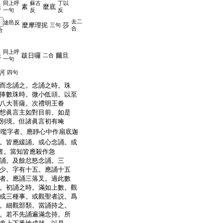
同上呼
蘇古
丁以
唵
素
麼底
一句
反
反
去二
途邑反
麼摩理抳
莎
三句
合
合
同上呼
唵
跋日囉
爾旦
二合
一句
訶
四句
而念誦之。念誦之時。珠
捧數珠時。微小低頭。以至
八大菩薩。次禮明王眷
想眞言主如對目前。如是
別境。但諸眞言初有唵
嚂字者。應靜心中作扇底迦
。皆應緩誦。或心念誦。或
字者。當知皆應殺作急
誦。及餘忿怒念誦。三
少。字有十五。應誦十五
者。應誦三落叉。過此數
。初誦之時。滿如上數。觀
或三種事。或觀聖者説。爲
。細觀部類。當誦持之。
。若不先誦遍滿念持。所