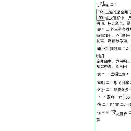
二合
𤙖
吒
32
三遍此是金剛
33
復次佛部中。
佛頂。用此眞言。爲
嚢＊
莽三曼多母
上
蓮華部中。亦用明王
眞言。爲補瑟徴迦。
唵
34
闍沒嘌
二合
嚩訶
金剛部中。亦用明王
補瑟徴迦。眞言曰
嚢＊
謨囉怛嚢＊
上
室戰
拏嚩日囉
二合
乞沙
細嚢鉢多
二合
＊
素唵
上
二合
38
儜
二合
𤙖蘗＊嘌
二合
伽＊
輕
尾儞夜
莽