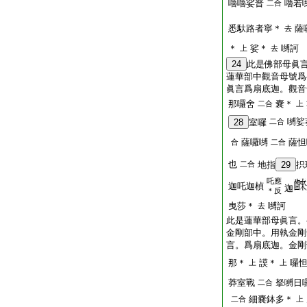
嚕嚕娑普
嚕若
二合
悉馱路者寧＊
薩
去
＊
娑＊
嚩訶
上
去
24
此是佛部母眞
蓮華部中觀音母號爲
眞言爲扇底迦。觀音
那囉舍
嚢＊
二合
上
嚩娑
28
室囉
二合
薩囉嚩
薩怛
合
二合
也
二合
地指
29
抧
吒應
迦吒迦楨
迦
＊反
曳莎＊
嚩訶
去
此是蓮華部母眞言。
金剛部中。用執金剛
言。爲扇底迦。金剛
那＊
謨＊
囉
上
上
莽室戰
拏嚩日
二合
細嚢鉢多＊
二合
上