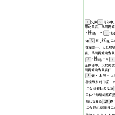
1
又佛
2
母部中
用此眞言。爲阿毘遮
二合
3
地
𤙖
吒
迦
5
輕
二
𤙖
吒
蓮華部中。大忿怒
言。爲阿毘遮嚕迦眞
二合
7
6
𤙖
吒
金剛部中。大忿怒號
阿毘遮嚕迦眞言曰
謨＊
8
嚢＊
上
上
莽室戰拏嚩日囉
二
二合
細嚢鉢多曳唵
里佉佉却醯却醯底
滿馱賀嚢賀
10
嚢
吒也薩囉嚩
二合
二