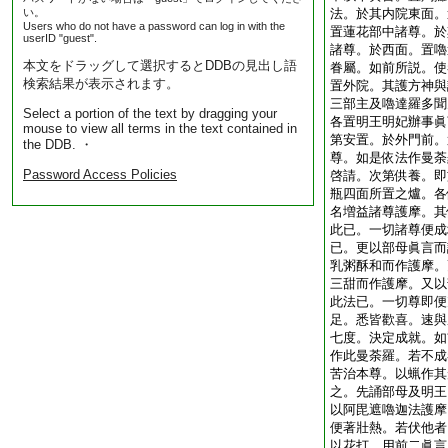
い。
法。於其内院東面。
Users who do not have a password can log in with the
置蓮花部中諸尊。於
userID "guest".
諸尊。於西面。置嚕
本文をドラッグして選択するとDDBの見出し語
眷屬。如前所説。使
検索結果が表示されます。
置外院。其護方神與
三部主及嚕達羅多聞
Select a portion of the text by dragging your
各置明王明妃辦事眞
mouse to view all terms in the text contained in
第安置。於外門前。
the DDB. ・
尊。如是依法作曼荼
Password Access Policies
啓請。次第供養。即
瓶四面所置之爐。各
名増益諸尊護摩。其
此已。一切諸尊便成
已。更以部母眞言而
乳粥酥和而作護摩。
三甜而作護摩。又以
此法已。一切尊即便
足。悉皆歡喜。速與
七度。決定成就。如
作此曼荼羅。若不成
苦治本尊。以蝋作其
之。先誦部母及明王
以阿毘遮嚕迦法護摩
便著壯熱。若伏他者
以花打。用前二眞言