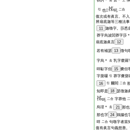
莽訶＊
言＊
去
上
引
二合
也𤙖
吒
復次或有眞言。不入
辨扇底迦等三種法事
11
迦嚕字。莎悉
莽字烏波閦莽字莎
扇底迦眞言
12
若有補瑟
13
徴句
字烏＊
乳字麼羅
去
咩馱字但
15
嚢但
字蘖囉
莽字嚢蘖
引
爾閻
16
引
二合
知即是
18
瑟徴迦
字莽他
二合
吒
烏瑳＊
去
21
那也
那也字
24
鴳攞也
咩
句嚕字者當
二合
復有眞言句義慈善。