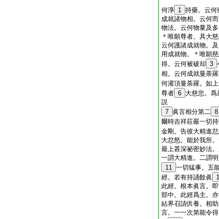
何淨
1
持藥。云何
成就諸物相。云何而
物法。云何物量及多
＊唯願尊者。具大慈
云何護諸成就物。及
用成就物。＊唯願慈
得。云何被破却
3
相。云何成就曼荼羅
何灌頂曼荼羅。如上
尊者
6
大慈悲。爲
説
7
眞言相分第二
8
爾時吉祥莊嚴一切持
金剛。告彼大精進忿
大忿怒。能於我所。
最上甚深祕密妙法。
一謂大精進。二謂明
11
一切猛事。五
經。若有持誦餘眞
此經。根本眞言。即
部中。此經爲主。亦
結界召請供養。相助
言。一一次第能令得