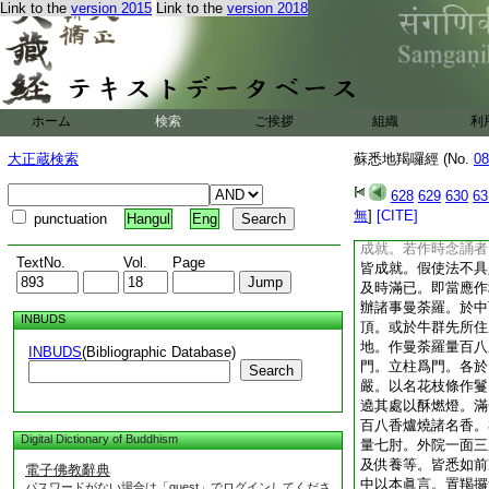
Link to the
version 2015
Link to the
version 2018
者。如法禁住。護持
乃至還作成就之法。
加精進。又更念誦。
猶不成者。當作此法
勤念誦。發大恭敬。
轉讀大般若經。經七
ホーム
検索
ご挨拶
組織
利
施僧伽。或於入海河
肘窣覩波數滿一百。
大正蔵検索
蘇悉地羯囉經 (No.
08
念誦。滿一千遍。最
知作法決定成就。後
628
629
630
63
前念誦千遍。假使無
無
]
[CITE]
punctuation
Hangul
Eng
法自然成就。又一切
成就。若作時念誦者
TextNo.
Vol.
Page
皆成就。假使法不具
及時滿已。即當應作
辦諸事曼荼羅。於中
INBUDS
頂。或於牛群先所住
地。作曼荼羅量百八
INBUDS
(Bibliographic Database)
門。立柱爲門。各於
Search
嚴。以名花枝條作鬘
遶其處以酥燃燈。滿
百八香爐燒諸名香。
Digital Dictionary of Buddhism
量七肘。外院一面三
及供養等。皆悉如前
電子佛教辭典
中以本眞言。置羯攞
パスワードがない場合は「guest」でログインしてくださ