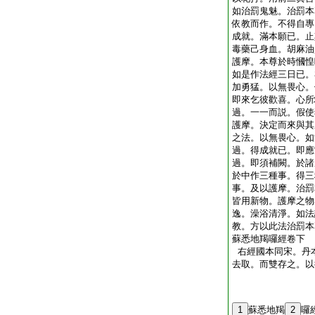
如治罰鬼魅。治罰本
依教而作。不得自專
成就。滿本願已。止
毒藥己身血。胡麻油
護摩。本尊於時慖惶
如是作法經三日已。
加勇猛。以無畏心。
即來乞彼歡喜。心所
過。一一而説。假使
護摩。決定而來與其
之法。以無畏心。如
過。得成就已。即應
過。即須補闕。於諸
於中作三種事。得三
事。及以護摩。治罰
皆用新物。護摩之物
逸。澡浴清淨。如法
教。方以此法治罰本
蘇悉地羯囉經卷下
右經國本同宋。丹
去取。而雙存之。以
1
蘇悉地羯
2
囉