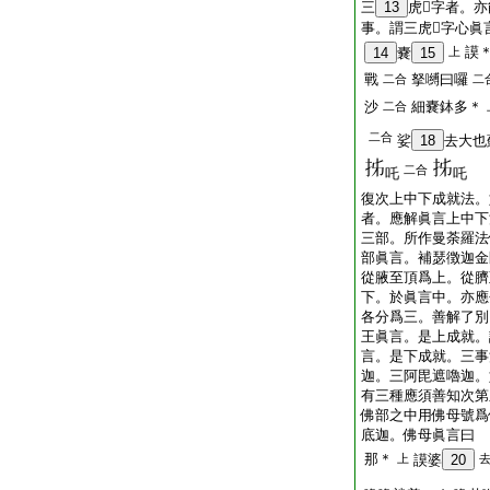
三
13
虎𤙖字者。
事。謂三虎𤙖字心眞
謨
14
嚢
15
上
戰
拏嚩曰囉
二合
二
沙
細嚢鉢多＊
二合
二合
娑
18
去大也蘇
二合
吒
吒
復次上中下成就法。
者。應解眞言上中下
三部。所作曼荼羅法
部眞言。補瑟徴迦金
從腋至頂爲上。從臍
下。於眞言中。亦應
各分爲三。善解了別
王眞言。是上成就。
言。是下成就。三事
迦。三阿毘遮嚕迦。
有三種應須善知次第
佛部之中用佛母號爲
底迦。佛母眞言曰
那＊
上
謨婆
20