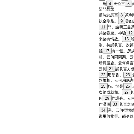
唐
4
天竺三
5
請問品第一
爾時忿怒軍
8
茶利
執金剛足。
9
發如
11
問。諸明王曼
并諸眷屬。神驗
12
來諸有情故。
15
則。持誦眞言。次第
雖
17
有一體。所
相。云何阿闍梨。云
所爲勝處。云何眞言
云何
21
誦眞言方
22
用塗香。
23
然燈相。云何扇底迦
25
怨。於是
26
次第成就相。
27
何
29
作護身。云
作灌頂
33
眞言之
34
滿。云何得増
復用何物等。能令速