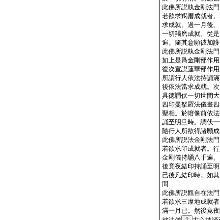
此佛所説執金剛法門
若欲求羯磨成就者。
求成就。過一月後。
一切羯磨成就。從是
遍。隨其意願彼加護
此佛所説執金剛法門
如上是爲金剛部作用
復次宣説蓮華部作用
所謂行人依法持誦滿
後依法當求成就。次
具徳謂伏一切世間大
四印曼拏羅法儀畫四
聖相。於㡧像前依法
誦至明旦時。調伏一
隨行人所欲得諸願成
此佛所説法金剛法門
若欲求印成就者。行
金剛儀持誦八千遍。
後竟夜結印持誦至明
已後凡結印時。如其
間
此佛所説觀自在法門
若欲求三摩地成就者
滿一月已。然後竟夜