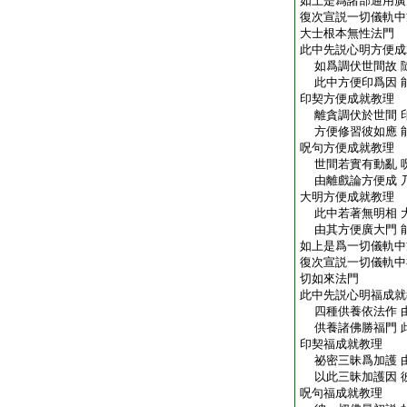
如上是爲諸部通用廣
復次宣説一切儀軌中
大士根本無性法門
此中先説心明方便成
如爲調伏世間故 
此中方便印爲因 
印契方便成就教理
離貪調伏於世間 
方便修習彼如應 
呪句方便成就教理
世間若實有動亂 
由離戲論方便成 
大明方便成就教理
此中若著無明相 
由其方便廣大門 
如上是爲一切儀軌中
復次宣説一切儀軌中
切如來法門
此中先説心明福成就
四種供養依法作 
供養諸佛勝福門 
印契福成就教理
祕密三昧爲加護 
以此三昧加護因 
呪句福成就教理