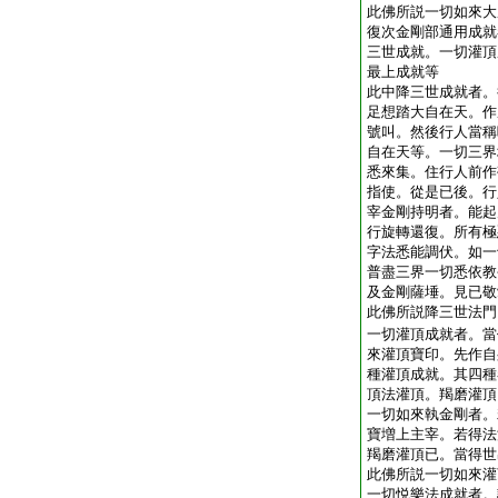
此佛所説一切如來大
復次金剛部通用成就
三世成就。一切灌頂
最上成就等
此中降三世成就者。
足想踏大自在天。作
號叫。然後行人當稱
自在天等。一切三界
悉來集。住行人前作
指使。從是已後。行
宰金剛持明者。能起
行旋轉還復。所有極
字法悉能調伏。如一
普盡三界一切悉依教
及金剛薩埵。見已敬
此佛所説降三世法門
一切灌頂成就者。當
來灌頂寶印。先作自
種灌頂成就。其四種
頂法灌頂。羯磨灌頂
一切如來執金剛者。
寶増上主宰。若得法
羯磨灌頂已。當得世
此佛所説一切如來灌
一切悦樂法成就者。