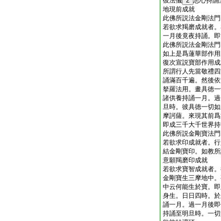
彼法儀
2
志心持誦
地現前成就
此佛所説法金剛法門
若欲求羯磨成就者。
一月後竟夜持誦。即
此佛所説法金剛法門
如上是爲蓮華部作用
復次宣説寶部作用成
所謂行人先當敬禮四
誦滿百千遍。然後依
拏羅法用。畫具徳一
諸供養持誦一月。過
旦時。彼具徳一切如
摩訶薩。來現其前爲
即成三千大千世界持
此佛所説金剛寶法門
若欲求印成就者。行
結金剛寶印。如教所
意願羯磨印成就
若欲求寶智成就者。
金剛寶生三摩地中。
中云何能生於寶。即
身生。日日四時。於
誦一月。過一月後即
持誦至明旦時。一切