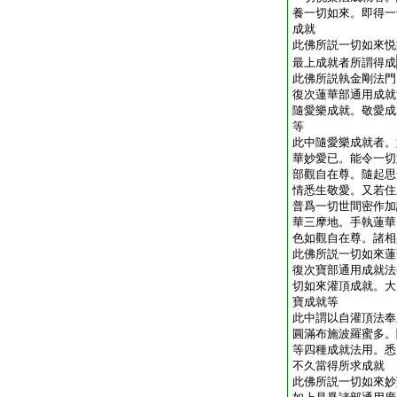
養一切如來。即得一
成就
此佛所説一切如來悦
最上成就者所謂得成
此佛所説執金剛法門
復次蓮華部通用成就
隨愛樂成就。敬愛成
等
此中隨愛樂成就者。
華妙愛已。能令一切
部觀自在尊。隨起思
情悉生敬愛。又若住
普爲一切世間密作加
華三摩地。手執蓮華
色如觀自在尊。諸相
此佛所説一切如來蓮
復次寶部通用成就法
切如來灌頂成就。大
寶成就等
此中謂以自灌頂法奉
圓滿布施波羅蜜多。
等四種成就法用。悉
不久當得所求成就
此佛所説一切如來妙