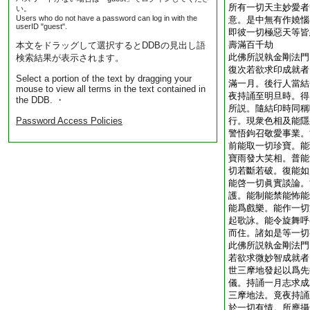
所有一切天主妙愛者
い。
Users who do not have a password can log in with the
意。是中無有作嬈惱
userID "guest".
即彼一切極惡天等皆
壽滿百千劫
本文をドラッグして選択するとDDBの見出し語
此佛所説執金剛法門
検索結果が表示されます。
復次若欲求印成就者
Select a portion of the text by dragging your
滿一月。後行人當結
mouse to view all terms in the text contained in
夜持誦至明旦時。得
the DDB. ・
所説。隨結印時同稱
Password Access Policies
行。現衆色相及能隱
警悟鉤召敬愛事業。
前能取一切珍寶。能
寶雨發大笑相。普能
切若斷若破。復能如
能啓一切眞實談論。
護。能制能禁能怖能
能爲戲樂。能作一切
起歌詠。能令旋舞呼
而住。諸如是等一切
此佛所説執金剛法門
若欲求微妙智成就者
世三摩地發起以爲先
儀。持誦一月志求成
三摩地法。竟夜持誦
於一切有情。所應攝