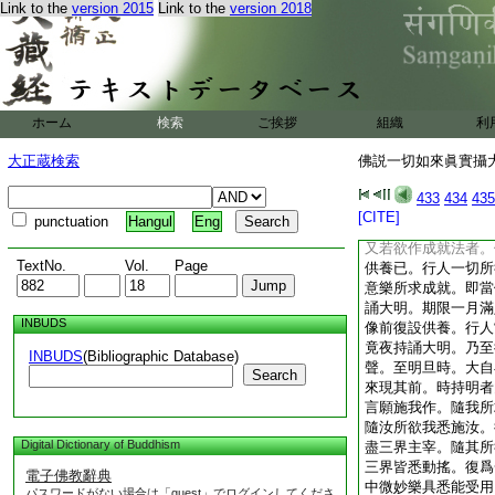
三昧大教王經卷第二
Link to the
version 2015
Link to the
version 2018
＊西天＊譯經三藏
傳法大師＊賜紫沙門
奉 
一切如來眞實攝一切
十六之二
ホーム
検索
ご挨拶
組織
利
復次宣説金剛部作用
所謂行人依法修習。
大正蔵検索
佛説一切如來眞實攝大
樂所求成就。即當持
已。竟夜持誦至明旦
433
434
435
情。所應攝受所應調
[CITE]
punctuation
Hangul
Eng
此佛所説執金剛法門
又若欲作成就法者。
TextNo.
Vol.
Page
供養已。行人一切所
意樂所求成就。即當
誦大明。期限一月滿
INBUDS
像前復設供養。行人
竟夜持誦大明。乃至
INBUDS
(Bibliographic Database)
聲。至明旦時。大自
Search
來現其前。時持明者
言願施我作。隨我所
隨汝所欲我悉施汝。
Digital Dictionary of Buddhism
盡三界主宰。隨其所
三界皆悉動搖。復爲
電子佛教辭典
中微妙樂具悉能受用
パスワードがない場合は「guest」でログインしてくださ