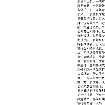
能過千由旬。一切有
眼悉能見。一切音聲
方過千由旬。隨其意
擧來。一切金寶摩尼
無有能爲障者。行人
身。況餘萬夫力不敵
病。常受諸欲樂。常
如來及金剛薩埵。見
金剛成就。當得壽命
此佛所説一切如來金
持明成就者。行人但
當得金剛持明成就。
故。即得諸欲隨意受
刹中旋轉還復。受諸
歳。髮髻如螺。紺青
剛薩埵大金剛持明成
此佛所説一切如來持
大成就者。行人依法
就。由得自印大士色
於十方一切世界。現
切如來及金剛薩埵。
盡無餘諸有情界作利
於一切世界。所有一
隨意受用。得與金剛
當得壽命滿一大劫