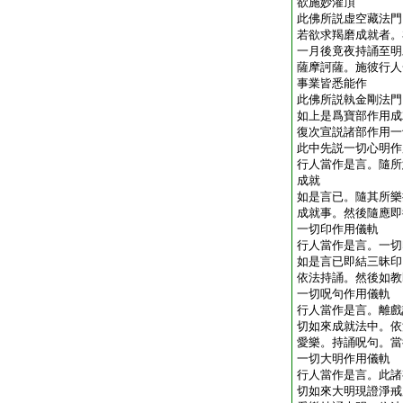
欲施妙灌頂
此佛所説虚空藏法門
若欲求羯磨成就者。
一月後竟夜持誦至明
薩摩訶薩。施彼行人
事業皆悉能作
此佛所説執金剛法門
如上是爲寶部作用成
復次宣説諸部作用一
此中先説一切心明作
行人當作是言。隨所
成就
如是言已。隨其所樂
成就事。然後隨應即
一切印作用儀軌
行人當作是言。一切
如是言已即結三昧印
依法持誦。然後如教
一切呪句作用儀軌
行人當作是言。離戲
切如來成就法中。依
愛樂。持誦呪句。當
一切大明作用儀軌
行人當作是言。此諸
切如來大明現證淨戒