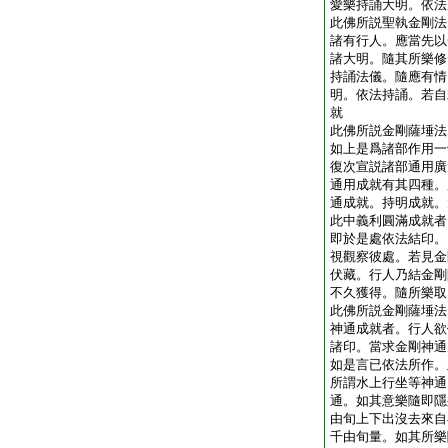
愛樂持誦大明。依法
此佛所説聖執金剛法
諸有行人。應當先以
諸大明。隨其所樂修
持誦法儀。隨應有情
明。依法持誦。若自
就
此佛所説金剛薩埵法
如上是爲諸部作用一
復次宣説諸部通用廣
通用成就有其四種。
通成就。持明成就。
此中義利圓滿成就者
即於是處依法結印。
視觀察彼處。若見金
伏藏。行人乃結金剛
不久獲得。隨所樂取
此佛所説金剛薩埵法
神通成就者。行人欲
諸印。當求金剛神通
如是言已依法所作。
所謂水上行坐等神通
通。如其意樂隨即隱
由旬上下出沒去來自
千由旬量。如其所樂