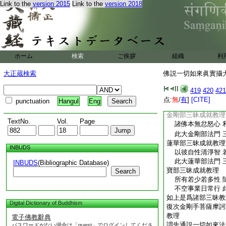
Link to the
version 2015
Link to the
version 2018
若欲利益諸貧者 
勤求菩薩外復無 
如上是爲諸部諸印。
大教理
復次金剛手菩薩摩訶
就教理
ホーム
検索
ご挨拶
組織
利
謂先通説一切如來三
若與貪染相合故 
大正蔵検索
佛説一切如來眞實攝大
乃是諸佛大印門 
如來部三昧成就教理
419
420
421
若不捨離諸欲貪 
点:
無
/
有
]
[CITE]
punctuation
Hangul
Eng
此如來部清淨門 
金剛部三昧成就教理
TextNo.
Vol.
Page
諸佛本無忿怒心 
此大金剛部法門 
蓮華部三昧成就教理
INBUDS
以彼自性清淨智 
此大蓮華部法門 
INBUDS
(Bibliographic Database)
寶部三昧成就教理
Search
所有若少若多性 
不空事業日常行 
如上是爲諸部三昧教
Digital Dictionary of Buddhism
復次金剛手菩薩摩訶
教理
電子佛教辭典
謂先通説一切如來法
パスワードがない場合は「guest」でログインしてくださ