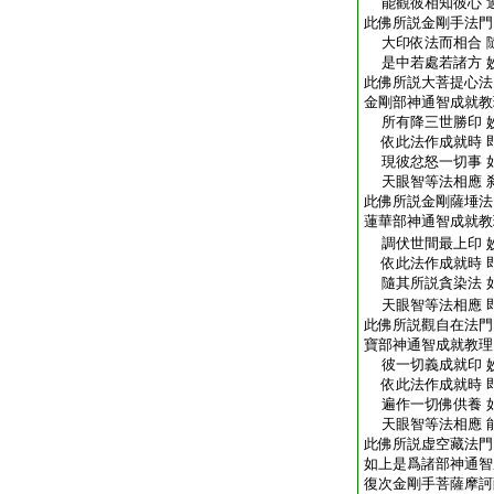
能觀彼相知彼心 
此佛所説金剛手法門
大印依法而相合 
是中若處若諸方 
此佛所説大菩提心法
金剛部神通智成就教
所有降三世勝印 
依此法作成就時 
現彼忿怒一切事 
天眼智等法相應 
此佛所説金剛薩埵法
蓮華部神通智成就教
調伏世間最上印 
依此法作成就時 
隨其所説貪染法 
天眼智等法相應 
此佛所説觀自在法門
寶部神通智成就教理
彼一切義成就印 
依此法作成就時 
遍作一切佛供養 
天眼智等法相應 
此佛所説虚空藏法門
如上是爲諸部神通智
復次金剛手菩薩摩訶