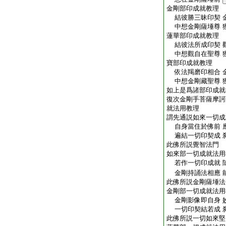
金剛部印成就教理
結彼勝三昧印契 
中想金剛薩埵尊 
蓮華部印成就教理
結彼法所成印契 
中想觀自在聖尊 
寶部印成就教理
依法羯磨印相合 
中想金剛藏聖尊 
如上是爲諸部印成就
復次金剛手菩薩摩訶
就法用教理
謂先通説如來一切成
自身當住於佛前 
遍結一切印契成 
此佛所説覺智法門
如來部一切成就法用
若作一切印成就 
金剛持誦法相應 
此佛所説金剛薩埵法
金剛部一切成就法用
金剛影像即自身 
一切印契結若成 
此佛所説一切如來堅