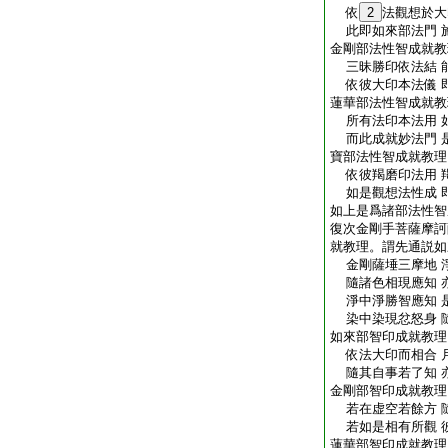
依
2
法觀想於大
此即如來部法門 
金剛部法性智成就教
三昧勝印依法結 
依彼大印本法儀 
蓮華部法性智成就教
所有法印本法用 
而此成就妙法門 
寶部法性智成就教理
依彼羯磨印法用 
如是觀想法性成 
如上是爲諸部法性智
復次金剛手菩薩摩訶
就教理。謂先通説如
金剛薩埵三摩地 
隨諸色相現應知 
淨中淨勝智應知 
染中染現忿怒身 
如來部智印成就教理
依法大印而相合 
隨其自事若了知 
金剛部智印成就教理
若在虚空若餘方 
若如是相有所觀 
蓮華部智印成就教理