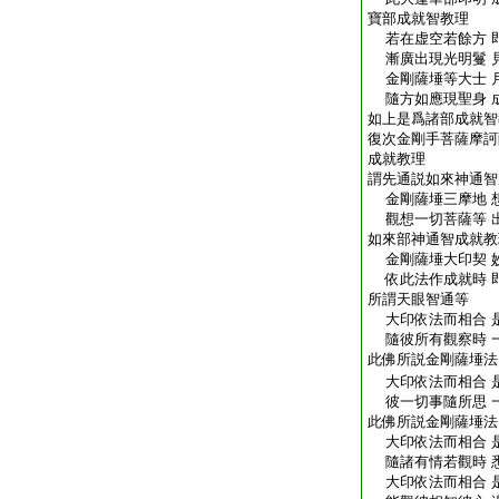
寶部成就智教理
若在虚空若餘方 
漸廣出現光明鬘 
金剛薩埵等大士 
隨方如應現聖身 
如上是爲諸部成就智
復次金剛手菩薩摩訶
成就教理
謂先通説如來神通智
金剛薩埵三摩地 
觀想一切菩薩等 
如來部神通智成就教
金剛薩埵大印契 
依此法作成就時 
所謂天眼智通等
大印依法而相合 
隨彼所有觀察時 
此佛所説金剛薩埵法
大印依法而相合 
彼一切事隨所思 
此佛所説金剛薩埵法
大印依法而相合 
隨諸有情若觀時 
大印依法而相合 