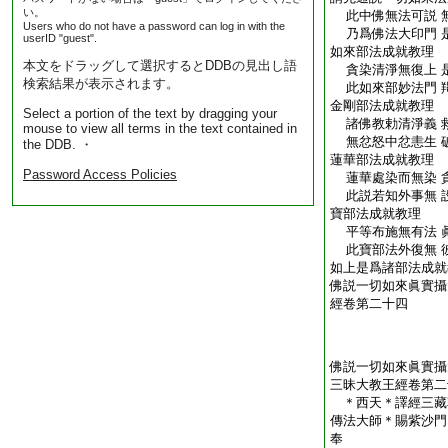
い。
此中佛無法可説 
Users who do not have a password can log in with the
乃爲佛法大印門 
userID "guest".
如來部法成就教理
本文をドラッグして選択するとDDBの見出し語
貪染清淨無復上 
検索結果が表示されます。
此如來部妙法門 
金剛部法成就教理
Select a portion of the text by dragging your
諸佛教勅清淨義 
mouse to view all terms in the text contained in
無忿怒中忿恚生 
the DDB. ・
蓮華部法成就教理
Password Access Policies
蓮華處染而無染 
此説若知外事無 
寶部法成就教理
平等布施無有法 
此寶部法外復無 
如上是爲諸部法成就
佛説一切如來眞實攝
經卷第二十四
佛説一切如來眞實攝
三昧大教王經卷第二
＊西天＊譯經三藏
傳法大師＊賜紫沙門
奉 