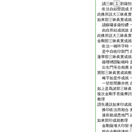
誦三昧
1
邪薩怛
依法自結堅固成 
此佛所説大三昧眞實
如來部三昧眞實成就
誦蘇囉多薩怛鑁 
由自所結成就故 
此佛所説大三昧眞實
金剛部三昧眞實成就
依法一稱吽字時 
是中自他印契門 
蓮華部三昧眞實成就
薩哩嚩躓馱稱時 
出生門等合相應 
寶部三昧眞實成就教
唵字如是作成就 
一切世間勝亦然 
如上是爲諸部三昧眞
復次金剛手菩薩摩訶
教理
謂先通説如來印成就
佛印依法而相合 
速疾能成悉地門 
如來部印成就教理
金剛薩埵大印契 
想在金剛薩埵前