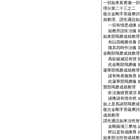
一切如來眞實攝一切
理分第二十三之二
復次金剛手菩薩摩訶
就教理。謂先通説如
一切有情悉成佛 
如教所説依法儀 
如來部羯磨成就教理
布以四種勝供養 
隨其四時作法儀 
金剛部羯磨成就教理
爲欲破滅惡有情 
此金剛部羯磨儀 
蓮華部羯磨成就教理
諸有怖者施無畏 
此蓮華部羯磨儀 
寶部羯磨成就教理
依法施彼寶灌頂 
諸佛諸有情亦然 
如上是爲諸部羯磨成
復次金剛手菩薩摩訶
成就教理
謂先通説如來法性智
金剛薩埵三摩地 
即以是智成佛尊 
如來部法性智成就教