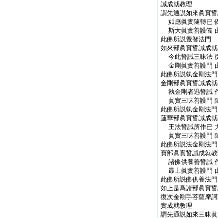
誡成就教理
謂先通説如來眞實誓
如應眞實隨轉已 
斯大眞實善護儀 
此佛所説覺智法門
如來部眞實誓誡成就
今此誓誡三昧法 
金剛眞實善護門 
此佛所説執金剛法門
金剛部眞實誓誡成就
執金剛者迅誓誡 
眞實三昧善護門 
此佛所説執金剛法門
蓮華部眞實誓誡成就
王法誓誡所作已 
眞實三昧善護門 
此佛所説法金剛法門
寶部眞實誓誡成就教
諸佛供養善誓誡 
最上眞實善護門 
此佛所説佛供養法門
如上是爲諸部眞實誓
復次金剛手菩薩摩訶
實成就教理
謂先通説如來三昧眞