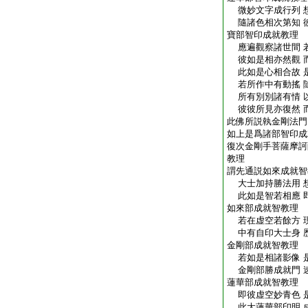
微妙文字成行列 
隨諸色相次第知 
寶部智印成就教理
應遍觀察諸世間 
彼如是相亦然觀 
此如是心相合故 
若所作中有動搖 
所有別別諸有情 
彼彼所見亦復然 
此佛所説執金剛法門
如上是爲諸部智印成
復次金剛手菩薩摩訶
教理
謂先通説如來成就智
大士加持勝法用 
此如是智若相應 
如來部成就智教理
若在虚空若餘方 
中有自印大士身 
金剛部成就智教理
若如是相諸影像 
金剛部勝成就門 
蓮華部成就智教理
即彼虚空妙青色 
此大蓮華部印明 