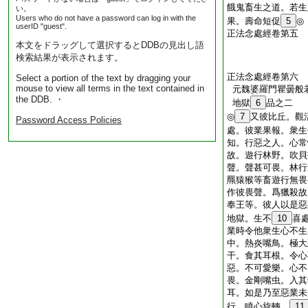
餓鬼畜生之道。若生
い。
Users who do not have a password can log in with the
果。壽命短促
5
◎
userID "guest".
正法念處經卷第五
本文をドラッグして選択するとDDBの見出し語
検索結果が表示されます。
正法念處經卷第六
Select a portion of the text by dragging your
mouse to view all terms in the text contained in
元魏婆羅門瞿曇般
the DDB. ・
地獄
6
品之二
◎
7
又彼比丘。觀
Password Access Policies
處。彼業果報。衆生
知。行惡之人。心常
故。遊行林野。吹貝
聲。聲甚可畏。林行
羆猿猴等畜遊行無畏
作彼畏聲。爲獵殺故
奉王等。彼人以是惡
地獄。生不
10
喜
業時令他衆生心不生
中。熱炎嘴鳥。極大
干。食其耳根。令心
惡。不可愛樂。心不
畏。金剛嘴虫。入其
耳。如是乃至惡業未
行。瞋心旋轉。
11