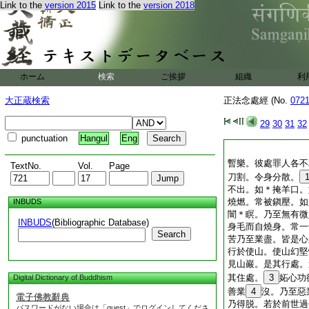
Link to the
version 2015
Link to the
version 2018
ホーム
検索
ご挨拶
組織
利
大正蔵検索
正法念處經 (No.
072
29
30
31
32
punctuation
Hangul
Eng
暫樂。彼處罪人各不
TextNo.
Vol.
Page
刀割。令身分散。
不出。如＊掩羊口。
燒燃。常被鎭壓。如
INBUDS
闇＊瞑。乃至無有微
INBUDS
(Bibliographic Database)
身毛而自燒身。常一
Search
苦乃至業盡。皆是心
行於使山。使山幻堅
見山巖。是其行處。
其住處。
3
妬心功
Digital Dictionary of Buddhism
善業
4
沒。乃至惡
電子佛教辭典
乃得脱。若於前世過
パスワードがない場合は「guest」でログインしてくださ