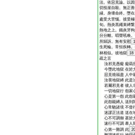
法。依惡見論。以因
切投崖自殺。無正善
縁。身壞命終。墮在
處受大苦惱。彼受極
旬。熱炎黒繩束縛繋
熱地之上。鐵炎牙狗
分分離。唱聲吼喚。
所歸訴。無有安慰
生死輪。常恒疾轉。
林相似。彼地獄
18
疏之言
汝邪見愚癡 癡羂
今墮此地獄 在於
惡見燒福盡 人中
汝畏地獄縛 此是
若屬邪見者 彼人
一切地獄行 怨家
心是第一怨 此怨
此怨能縛人 送到
心常馳諸境 不曾
迷謬正法道 送在
心不可調御 甚於
速行不可調 牽人
心第一難調 此
2
難調速疾行 地獄