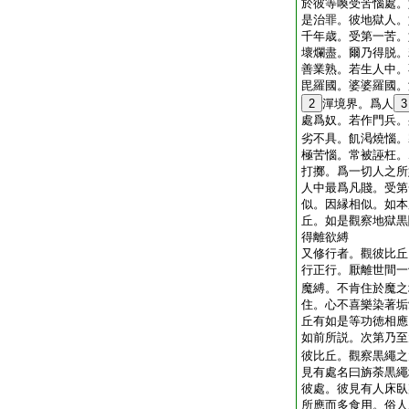
於彼等喚受苦惱處。
是治罪。彼地獄人。
千年歳。受第一苦。
壞爛盡。爾乃得脱。
善業熟。若生人中。
毘羅國。婆婆羅國。
2
潬境界。爲人
3
處爲奴。若作門兵。
劣不具。飢渇燒惱。
極苦惱。常被誣枉。
打擲。爲一切人之所
人中最爲凡賤。受第
似。因縁相似。如本
丘。如是觀察地獄黒
得離欲縛
又修行者。觀彼比丘
行正行。厭離世間一
魔縛。不肯住於魔之
住。心不喜樂染著垢
丘有如是等功徳相應
如前所説。次第乃至
彼比丘。觀察黒繩之
見有處名曰旃荼黒繩
彼處。彼見有人床臥
所應而多食用。俗人