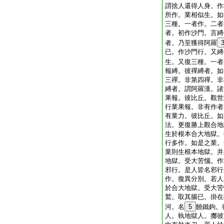
謂捨人還得人身。作
所作。業相似生。如
三種。一者作。二者
者。初作沙門。言縛
者。乃至獲得阿羅
已。作沙門行。又縛
生。又復三種。一者
報縛。彼禪縛者。如
三禪。非第四禪。非
縛者。謂阿羅漢。諸
果報。彼比丘。觀世
行業果報。非有作者
有業力。彼比丘。如
法。更復勝上觀合地
生於根本合大地獄。
行多作。如是之業。
業則生根本地獄。并
地獄。受大苦惱。作
邪行。是人皆名邪行
作。復異分別。若人
於合大地獄。受大苦
鷲。取其腸已。掛在
河。名
5
饒鐵鉤。
人。執地獄人。擲彼