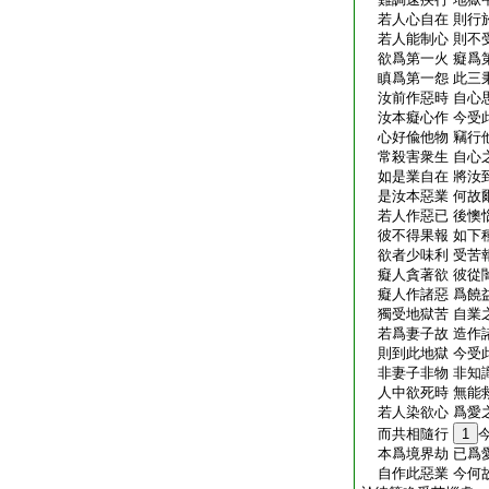
若人心自在 則行
若人能制心 則不
欲爲第一火 癡爲
瞋爲第一怨 此三
汝前作惡時 自心
汝本癡心作 今受
心好偸他物 竊行
常殺害衆生 自心
如是業自在 將汝
是汝本惡業 何故
若人作惡已 後懊
彼不得果報 如下
欲者少味利 受苦
癡人貪著欲 彼從
癡人作諸惡 爲饒
獨受地獄苦 自業
若爲妻子故 造作
則到此地獄 今受
非妻子非物 非知
人中欲死時 無能
若人染欲心 爲愛
而共相隨行
1
本爲境界劫 已爲
自作此惡業 今何