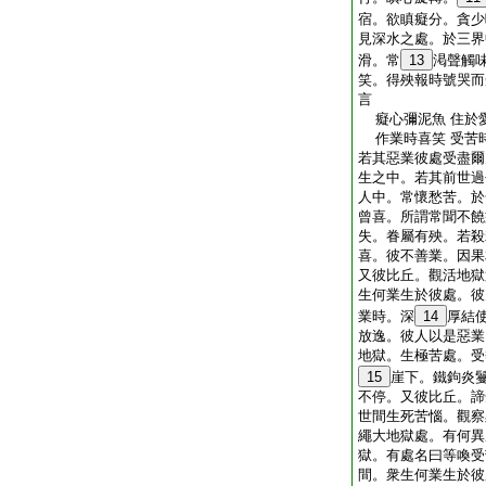
宿。欲瞋癡分。貪少
見深水之處。於三界
滑。常
13
渇聲觸
笑。得殃報時號哭而
言
癡心彌泥魚 住於
作業時喜笑 受苦
若其惡業彼處受盡爾
生之中。若其前世過
人中。常懷愁苦。於
曾喜。所謂常聞不饒
失。眷屬有殃。若殺
喜。彼不善業。因果
又彼比丘。觀活地獄
生何業生於彼處。彼
業時。深
14
厚結
放逸。彼人以是惡業
地獄。生極苦處。受
15
崖下。鐵鉤炎
不停。又彼比丘。諦
世間生死苦惱。觀察
繩大地獄處。有何異
獄。有處名曰等喚受
間。衆生何業生於彼