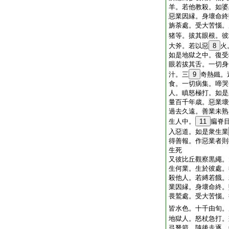
羊。若他教殺。如婆
惡業因縁。身壞命終
旃荼處。受大苦惱。
猪等。拔其眼根。彼
大斧。若以惡
8
火
如是地獄之中。復受
眼若拔其舌。一切身
汁。三
9
奇熱鐵。
食。一切病集。啼哭
人。瞋怒極打。如是
量百千年歳。惡業壞
過去久遠。善業未熟
生人中。
11
瘺脊
入惡道。如是衆生業
得善報。作惡業者則
生死
又彼比丘觀察黒繩。
生何業。生於彼處。
殺他人。若縛若餓。
業因縁。身壞命終。
畏鷲處。受大苦惱。
皆水色。十千由旬。
地獄人。怒杖急打。
弓弩箭。隨後走逐。