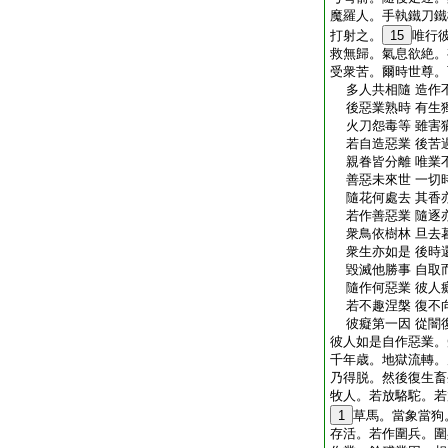
魔羅人。手執鐵刀鐵
打射之。
15
唯行
救無歸。氣息欲絶。
受衆苦。爾時世尊。
多人共相隨 造作
後惡業熟時 有生
火刀怨毒等 雖害
若自造惡業 後苦
親眷皆分離 唯業
善惡未來世 一切
隨花何處去 其香
若作善惡業 隨逐
衆鳥依樹林 旦去
衆生亦如是 後時
毀滅他勝事 自取
隨作何惡業 彼人
若不趣涅槃 復不
彼癡第一因 從闇
彼人如是自作惡業。
千年歳。地獄流轉。
乃得脱。然後復生畜
牧人。若放駱駝。若
1
草馬。當象當狗
存活。若作圍兵。圍