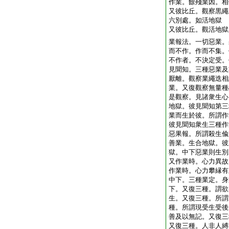
作業。餘殘業因。相
又彼比丘。觀察黒繩
六別處。如活地獄
又彼比丘。觀活地獄
業報法。一切惡業。
而不作。作而不集。
不作者。不決定受。
見聞知。三種惡業及
厭離。觀察業繩迭相
業。又復觀察無量種
是觀察。見諸衆生心
地獄。彼見聞知第三
業而生於彼。所謂作
彼見聞知衆生三種作
惡果報。所謂殺生偸
善業。生合地獄。彼
獄。中下惡業則生別
又作業時。心力異故
作業時。心力攀縁有
中下。三種業定。身
下。又復三種。謂欲
生。又復三種。所謂
種。所謂現受生受後
善及以無記。又復三
又復三種。人非人縛