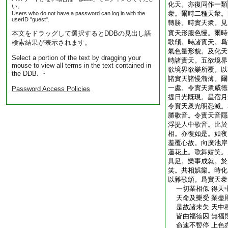
化天。亦復同作一類
い。
衆。爾時二種天衆。
Users who do not have a password can log in with the
userID "guest".
轉勝。時實天衆。見
實天形服色慢。爾時
本文をドラッグして選択するとDDBの見出し語
歌頌。時諸實天。爲
検索結果が表示されます。
氣色量形貌。及化天
Select a portion of the text by dragging your
時諸實天。五欲境界
mouse to view all terms in the text contained in
欲境界欲樂所覆。以
the DDB. ・
諸實天諸慢漸薄。爾
一處。令實天衆威徳
Password Access Policies
提日光既現。星宿月
令實天衆光明悉滅。
勝歌音。令實天音隱
浮提人中歌音。比於
相。亦復如是。如夜
羞覆心故。向廣池岸
蓮花上。歌舞嬉笑。
具足。樂事成就。於
笑。共相娯樂。時化
以雜歌頌。爲實天衆
一切業相似 得天
天命及樂受 業盡
是故諸未失 天中
皆由福徳因 無福
命速不暫停 上色