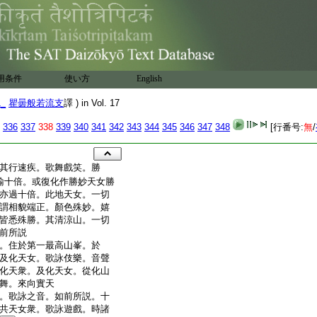
用条件
使い方
English
1_
瞿曇般若流支
譯 ) in Vol. 17
336
337
338
339
340
341
342
343
344
345
346
347
348
[行番号:
無
/
其行速疾。歌舞戲笑。勝
踰十倍。或復化作勝妙天女勝
亦過十倍。此地天女。一切
謂相貌端正。顏色殊妙。嬉
皆悉殊勝。其清涼山。一切
前所説
。住於第一最高山峯。於
及化天女。歌詠伎樂。音聲
化天衆。及化天女。從化山
舞。來向實天
。歌詠之音。如前所説。十
共天女衆。歌詠遊戲。時諸