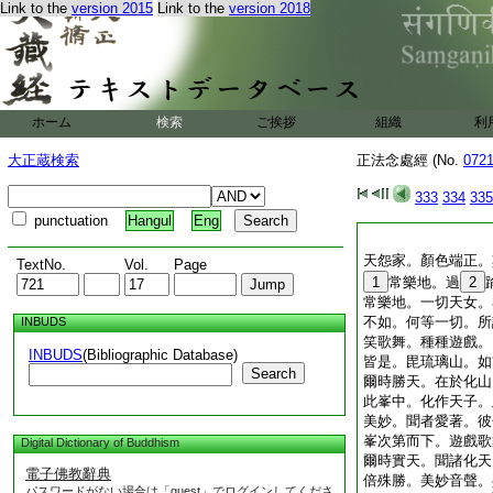
Link to the
version 2015
Link to the
version 2018
ホーム
検索
ご挨拶
組織
利
大正蔵検索
正法念處經 (No.
072
333
334
335
punctuation
Hangul
Eng
天怨家。顏色端正。
TextNo.
Vol.
Page
1
常樂地。過
2
常樂地。一切天女。
不如。何等一切。所
INBUDS
笑歌舞。種種遊戲。
INBUDS
(Bibliographic Database)
皆是。毘琉璃山。如
Search
爾時勝天。在於化山
此峯中。化作天子。
美妙。聞者愛著。彼
峯次第而下。遊戲歌
Digital Dictionary of Buddhism
爾時實天。聞諸化天
電子佛教辭典
倍殊勝。美妙音聲。
パスワードがない場合は「guest」でログインしてくださ