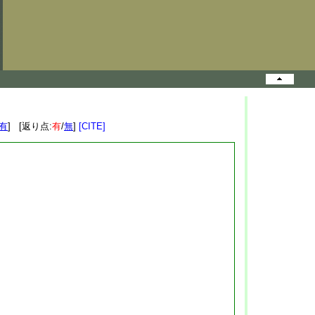
有
] [返り点:
有
/
無
]
[CITE]