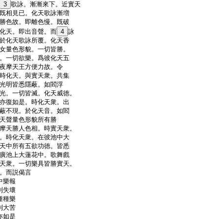
3
歌詠。漸漸來下。近實天
既相見已。化天歌詠漸増
勝色故。即離色慢。既破
化天。即出音聲。而
4
詠
於化天歌詠所覆。化天香
女量色形貌。一切皆勝。
。一切欲樂。爲彼化天五
夜摩天王方便力故。令
時化天。與實天衆。共集
光明皆悉隱蔽。如閻浮
光。一切皆滅。化天威徳。
亦復如是。時化天衆。出
蔽不現。於化天音。如閻
天聲量色形貌所有勝
摩天勝人色相。時實天衆。
。時化天衆。在彼池中大
天中所有五欲功徳。皆悉
廣池上大蓮花中。歌舞戲
天衆。一切樂具皆勝實天。
。而説偈言
中樂報
則失壞
種種樂
則大苦
亦如是