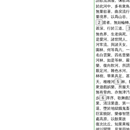
謂欲流洄澓。悕欲爲
於此河中。多有衆鳥
無量欲著。曲戻流行
量境界。以爲山谷。
2
渡者。無始輪轉
甚深。行於三道。
無色界。生老病死。
是愛河。諸世間人。
河常流。與諸天女。
園林。何等爲六。一
名白雲聚。四名普樂
河林。如是等林。嚴
樂。復向飮河。所謂
厭足河。雜色水河。
林樹。華果具足。甚
天。種種河
5
林。
衆遊戲娯樂。所服天
無有骨肉。亦無津汚
歩
6
庠序。歌舞戲
業。清涼業盡。第一
退。墮於地獄餓鬼畜
巨富饒財。樂修智慧
處高原。以餘業故
復次比丘。知業果報
彼以聞慧。見第四地