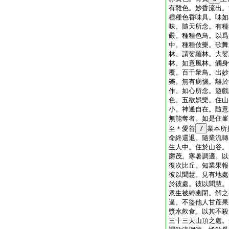
有雜色。妙香流出。
種種色香味具。味如
味。隨天所念。有種
嚴。種種色鳥。以爲
中。種種伎樂。歌舞
林。謂娑羅林。大娑
林。如意風林。觸身
覆。百千衆鳥。出妙
樂。無有病惱。離於
作。如心所念。遊戲
色。五欲娯樂。住山
小。神通自在。隨意
無能奪者。如是住峯
至＊愛善
7
業本所
命終還退。隨業流轉
生人中。住於山谷。
欝茂。寒暑調適。以
復次比丘。知業果報
彼以聞慧。見有地處
於彼處。彼以聞慧。
衆生被縛幽閉。解之
逼。不盜他人甘蔗果
漿水飮食。以其不殺
三十三天山頂之處。