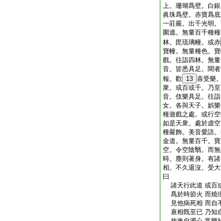
上。珊瑚爲壁。白銀
眞珠爲壁。赤寶爲底
一莊嚴。出千光明。
圍遶。無量百千種種
林。毘琉璃幢。或赤
寶幢。無量種色。寶
戲。往詣四林。無量
音。皆悉具足。聞者
報。歡
13
喜受樂
衆。或百或千。乃至
音。伎樂具足。往詣
女。各與天子。娯樂
種遊戲之處。或行空
如是天衆。處於虚空
種嚴飾。美音愛語。
金道。無量百千。寶
空。令空陰翳。而無
時。塵則著身。有諸
相。不久退沒。受大
曰
諸天行此道 或百
爲於時節火 而燒
見他病死相 而自
衰相既至已 乃知
放逸自濁心 常樂