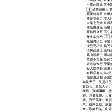
不覺死隨逐 常不
1
受樂遊戲人 
死軍將欲至 破壞
非是呪藥力 非天
自業之所縛 世所
塵垢覆身面 而猶
死信既來至 不久
衆生常貪欲
2
死賊忽已至 著樂
汝已死相現 爲死
須臾必退沒 退時
此山頂衆生 園林
業縛不自在 受於
遊戲放逸行 受樂
癡人愛増長 退沒
有煙必有火 其相
如是退沒相 必當
如是天子。見是相已
責自心。及餘天子。
種殿。寶網彌覆。懸
飾。見者愛樂。天鬘
聚。百千萬衆。遍須
來。或乘金殿。或在
女。歌舞戲笑。向遊