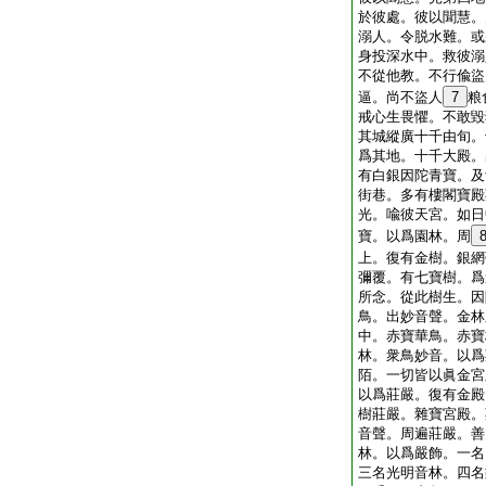
於彼處。彼以聞慧。
溺人。令脱水難。或
身投深水中。救彼溺
不從他教。不行偸盜
逼。尚不盜人
7
粮
戒心生畏懼。不敢毀
其城縱廣十千由旬。
爲其地。十千大殿。
有白銀因陀青寶。及
街巷。多有樓閣寶殿
光。喩彼天宮。如日
寶。以爲園林。周
上。復有金樹。銀網
彌覆。有七寶樹。爲
所念。從此樹生。因
鳥。出妙音聲。金林
中。赤寶華鳥。赤寶
林。衆鳥妙音。以爲
陌。一切皆以眞金宮
以爲莊嚴。復有金殿
樹莊嚴。雜寶宮殿。
音聲。周遍莊嚴。善
林。以爲嚴飾。一名
三名光明音林。四名