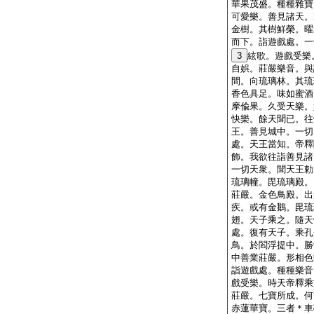
華果茂盛。種種雜寶
可愛樂。善見諸天。
金樹。其樹鮮榮。曜
而下。詣遊戲處。一
3
絃歌。遊戲受樂
自娯。莊嚴樂音。與
間。向琉璃林。其琉
香色具足。味如蜜酒
摩偸果。久受天樂。
快樂。餘天聞已。往
王。善見城中。一切
處。天王當知。帝釋
飾。我欲往詣善見諸
一切天衆。聞天王勅
琉璃幢。毘琉璃殿。
莊嚴。金色鳥殿。出
疾。或有金鵝。毘琉
翅。天子乘之。隨天
處。復有天子。乘孔
鳥。於閻浮提中。勝
中善業莊嚴。形相色
詣遊戲處。種種樂音
戲受樂。時天帝釋乘
莊嚴。七寶所成。何
赤蓮華寶。三者＊車