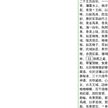
二千五百由旬。一一
華。彌覆水上。兩岸
梨。青寶＊王樹。以
蜂。白銀爲身。毘琉
妙。勝於笙笛絲竹之
樹。黄金爲果。香美
氣。滿一由旬。鳥聞
果。香美上味。毘琉
果。如是種種。無量
城。隨其憶念。種種
報。如其種子。受如
樂。此城如是。衆所
種。赤寶莊嚴。珊瑚
林。
11
遊戲之處
殿。華鬘寶幢。無量
動。出於種種微妙樂
圍遶。住於須彌山頂
勝報者。三十六億帝
神通。光明威徳。心
女。出天王城。詣林
種種幢幡。百千億種
相莊嚴。因陀青寶。
殿輪。有乘寶殿。紫
爲繩。以界道側。寶
殿。有乘寶宮。＊車