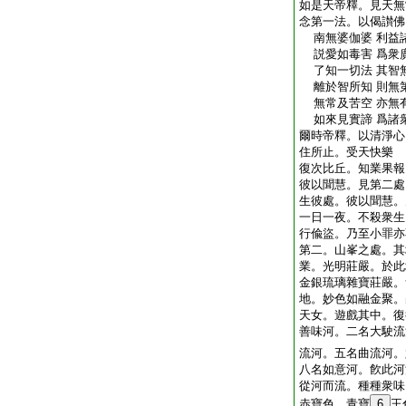
如是天帝釋。見天無
念第一法。以偈讃佛
南無婆伽婆 利益
説愛如毒害 爲衆
了知一切法 其智
離於智所知 則無
無常及苦空 亦無
如來見實諦 爲諸
爾時帝釋。以清淨心
住所止。受天快樂
復次比丘。知業果報
彼以聞慧。見第二處
生彼處。彼以聞慧。
一日一夜。不殺衆生
行偸盜。乃至小罪亦
第二。山峯之處。其
業。光明莊嚴。於此
金銀琉璃雜寶莊嚴。
地。妙色如融金聚。
天女。遊戲其中。復
善味河。二名大駛流
流河。五名曲流河。
八名如意河。飮此河
從河而流。種種衆味
赤寶色。青寶
6
王