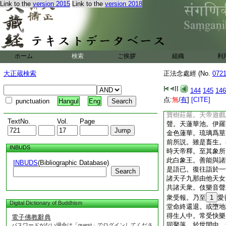
Link to the
version 2015
Link to the
version 2018
業。如是閻浮提人。
帝釋説。若閻浮提人
敬沙門婆羅門耆舊長
法。帝釋聞之。告三
嚴。阿修羅王提羅勇
惡龍王等。住於海下
ホーム
検索
ご挨拶
組織
利
天王等。聞帝釋教。
器仗。如前所説。時
大正蔵検索
正法念處經 (No.
072
衆。而自圍遶。天衣
女。詣一切
7
主山
144
145
146
彌山。亦如日光處於
点:
無
/
有
]
[CITE]
punctuation
Hangul
Eng
須彌。金銀毘琉璃青
寶樹莊嚴。天帝遊戲
TextNo.
Vol.
Page
聲。天蓮華池。伊羅
金色蓮華。琉璃爲莖
前所説。雖是畜生。
INBUDS
時天帝釋。至其象所
此白象王。善能與諸
INBUDS
(Bibliographic Database)
是語已。復往詣於一
Search
諸天子九那由他天女
共諸天衆。伎樂音聲
衆受報。乃至
1
愛
Digital Dictionary of Buddhism
堂命終還退。或墮地
得生人中。常受快樂
電子佛教辭典
同聚落。於世間中。
パスワードがない場合は「guest」でログインしてくださ