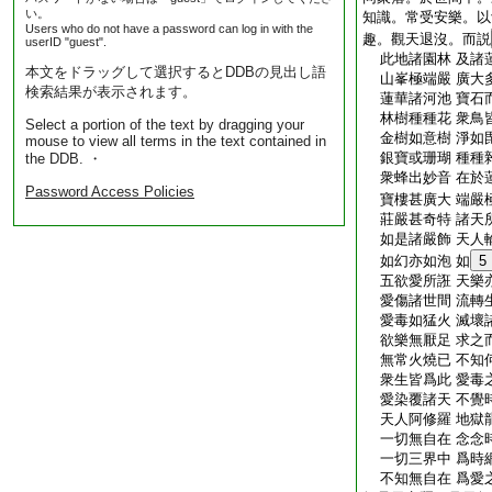
い。
知識。常受安樂。以
Users who do not have a password can log in with the
趣。觀天退沒。而説
userID "guest".
此地諸園林 及諸
本文をドラッグして選択するとDDBの見出し語
山峯極端嚴 廣大
検索結果が表示されます。
蓮華諸河池 寶石
林樹種種花 衆鳥
Select a portion of the text by dragging your
金樹如意樹 淨如
mouse to view all terms in the text contained in
銀寶或珊瑚 種種
the DDB. ・
衆蜂出妙音 在於
Password Access Policies
寶樓甚廣大 端嚴
莊嚴甚奇特 諸天
如是諸嚴飾 天人
如幻亦如泡 如
5
五欲愛所誑 天樂
愛傷諸世間 流轉
愛毒如猛火 滅壞
欲樂無厭足 求之
無常火燒已 不知
衆生皆爲此 愛毒
愛染覆諸天 不覺
天人阿修羅 地獄
一切無自在 念念
一切三界中 爲時
不知無自在 爲愛