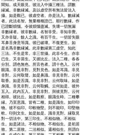
:
聞知。或天眼見。彼法入中攝三種法。謂數
:
縁滅。非數縁滅。及以虚空所有無法皆法入
:
攝。如是觀已。彼虚空者。亦是法入。數縁滅
:
者。此法名智。無量種種證已。順行數縁。作
:
已證斷煩惱。令彼煩惱盡滅。失壞一切無漏
:
非數縁者。彼非數縁。名智非受。非知非覺。
:
又亦非疑。餘人之識。有百千生。一切皆失眼
:
耳鼻舌身意等識。彼已破壞。不復更生。如
:
是名爲非數縁滅。此非數縁第三虚空。知此
:
三法。不生是常。非三世攝。此非今生。亦非
:
已生。又非當生。又彼比丘。法入二種。各各
:
分別。謂色無色。所言色者。謂十色入。云何
:
眼識。非見非對。見對見色。如是耳識。非見
:
非對。云何取聲。如是鼻識。非見非對。云何
:
取香。如是舌識。非見非對。云何取味。如是
:
身識。非見非對。云何取觸。云何如是。彼外
:
五入。此内五入。非見非對。與彼見對。云何
:
相得。彼比丘。如是觀察。眼識生時。二種攀
:
縁。乃至意識。皆有二種。如是識生。如印印
:
物。彼不似印。印軟物堅。則不能印。印堅物
:
軟。印則文生。如是如是。識非見對。縁取見
:
對一切法中。第三印生。不相似物。不相似
:
生。如是諸法。不相似物。不相似生。是初居
:
致。第二居致。二法相似。還相似生。所謂白
:
縷。生成白衣。第三居致。二不相應。不相應