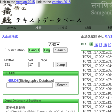
Link to the
version 2015
Link to the
version 2018
T0721_.17.0020c19
T0721_.17.0020c20
T0721_.17.0020c21
T0721_.17.0020c22
T0721_.17.0020c23
T0721_.17.0020c24
ホーム
検索
ご挨拶
組織
利
T0721_.17.0020c25
T0721_.17.0020c26
大正蔵検索
正法念處經 (No.
072
T0721_.17.0020c27
T0721_.17.0020c28
16
17
18
19
T0721_.17.0020c29
punctuation
Hangul
Eng
T0721_.17.0021a01
T0721_.17.0021a02
TextNo.
Vol.
Page
T0721_.17.0021a03
T0721_.17.0021a04
T0721_.17.0021a05
INBUDS
T0721_.17.0021a06
T0721_.17.0021a07
INBUDS
(Bibliographic Database)
T0721_.17.0021a08
Search
T0721_.17.0021a09
T0721_.17.0021a10
T0721_.17.0021a11
Digital Dictionary of Buddhism
T0721_.17.0021a12
T0721_.17.0021a13
電子佛教辭典
T0721_.17.0021a14
パスワードがない場合は「guest」でログインしてくださ