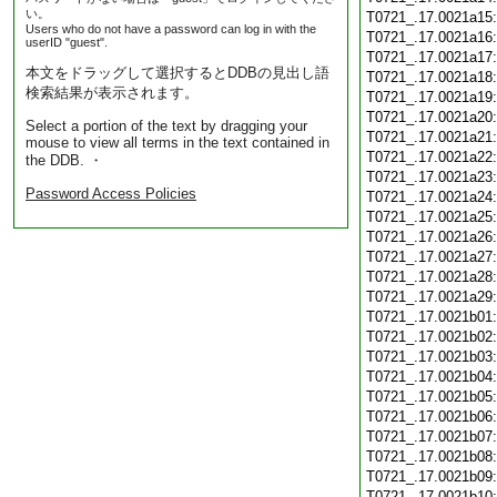
い。
T0721_.17.0021a15
Users who do not have a password can log in with the
T0721_.17.0021a16
userID "guest".
T0721_.17.0021a17
本文をドラッグして選択するとDDBの見出し語
T0721_.17.0021a18
検索結果が表示されます。
T0721_.17.0021a19
T0721_.17.0021a20
Select a portion of the text by dragging your
T0721_.17.0021a21
mouse to view all terms in the text contained in
T0721_.17.0021a22
the DDB. ・
T0721_.17.0021a23
Password Access Policies
T0721_.17.0021a24
T0721_.17.0021a25
T0721_.17.0021a26
T0721_.17.0021a27
T0721_.17.0021a28
T0721_.17.0021a29
T0721_.17.0021b01
T0721_.17.0021b02
T0721_.17.0021b03
T0721_.17.0021b04
T0721_.17.0021b05
T0721_.17.0021b06
T0721_.17.0021b07
T0721_.17.0021b08
T0721_.17.0021b09
T0721_.17.0021b10