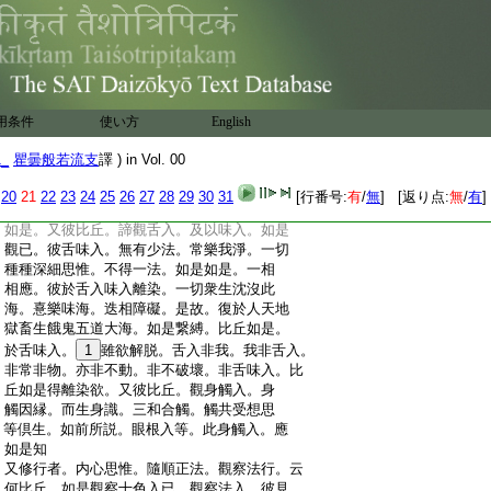
:
物不壞。此入無常苦空無我。彼人如是知鼻
:
香入一切非我。非是我所。如是正知。唯有分
:
別此鼻香入。如是唯縛。愚癡凡夫。非黠慧
:
者。比丘如是一種觀察
:
又彼比丘。觀舌味入。彼念等縁而生舌識。三
:
和合觸。觸共受想思等倶生。彼隨順覺。名爲
用条件
使い方
English
:
受
5
相。知是想相。對是觸相想是思相。想縁
:
於相。彼如是法。各各自相。復平等相。異因
1_
瞿曇般若流支
譯 ) in Vol. 00
:
縁生。如是一切。共成一事。譬如因筒因鉗
:
因糠因水因
6
瓫。金師因縁。作一指環。若作
20
21
22
23
24
25
26
27
28
29
30
31
[行番号:
有
/
無
] [返り点:
無
/
有
]
:
手釧。如是法者。非一相成。此舌味入。亦復
:
如是。又彼比丘。諦觀舌入。及以味入。如是
:
觀已。彼舌味入。無有少法。常樂我淨。一切
:
種種深細思惟。不得一法。如是如是。一相
:
相應。彼於舌入味入離染。一切衆生沈沒此
:
海。憙樂味海。迭相障礙。是故。復於人天地
:
獄畜生餓鬼五道大海。如是繋縛。比丘如是。
:
於舌味入。
1
雖欲解脱。舌入非我。我非舌入。
:
非常非物。亦非不動。非不破壞。非舌味入。比
:
丘如是得離染欲。又彼比丘。觀身觸入。身
:
觸因縁。而生身識。三和合觸。觸共受想思
:
等倶生。如前所説。眼根入等。此身觸入。應
:
如是知
:
又修行者。内心思惟。隨順正法。觀察法行。云
:
何比丘。如是觀察十色入已。觀察法入。彼見