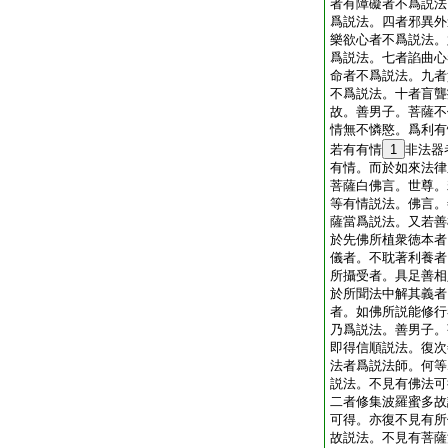
者有障礙者不爲説法
爲説法。四者邪異外
樂欲心者不爲説法。
爲説法。七者諂曲心
命者不爲説法。九者
不爲説法。十者盲聾
故。善男子。菩薩不
情無不憐愍。爲利有
若有有情
1
非法器
有情。而於如來法律
菩薩白佛言。世尊。
等有情説法。佛言。
薩當爲説法。又若善
於先佛所植衆徳本者
儀者。不耽著利養者
所攝受者。具足善相
於所聞法中解其義者
者。如佛所説能修行
乃爲説法。善男子。
即得信順説法。復次
法者爲説法師。何等
説法。不見有佛法可
二者修集波羅蜜多故
可得。亦復不見有所
故説法。不見有菩薩