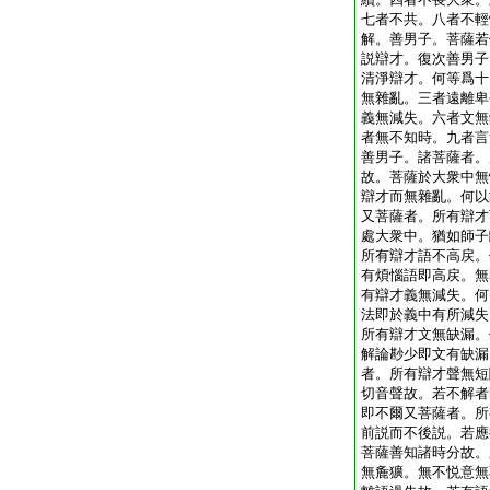
七者不共。八者不輕
解。善男子。菩薩若
説辯才。復次善男子
清淨辯才。何等爲十
無雜亂。三者遠離卑
義無減失。六者文無
者無不知時。九者言
善男子。諸菩薩者。
故。菩薩於大衆中無
辯才而無雜亂。何以
又菩薩者。所有辯才
處大衆中。猶如師子
所有辯才語不高戻。
有煩惱語即高戻。無
有辯才義無減失。何
法即於義中有所減失
所有辯才文無缺漏。
解論尠少即文有缺漏
者。所有辯才聲無短
切音聲故。若不解者
即不爾又菩薩者。所
前説而不後説。若應
菩薩善知諸時分故。
無麁獷。無不悦意無