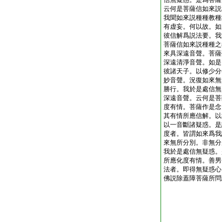
云何是菩薩信如來説
我聞如來説種種教種
有虚妄。何以故。如
彼信解爲説法要。我
菩薩信如來説種種之
來具深遠音聲。菩薩
深遠清淨音聲。如是
彼諸天子。以修少分
妙音聲。況復如來無
勝行。我於是處信無
深遠音聲。云何是菩
度有情。菩薩作是念
其有情所應信解。以
以一音斷諸疑惑。是
度者。皆謂如來爲我
來無所分別。非無分
我於是處信無疑惑。
所應化度有情。善男
法者。即得無疑惑心
佛説除蓋障菩薩所問