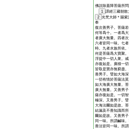
佛説除蓋障菩薩所問
1
譯經三藏朝散
2
光梵大師＊賜紫
奉 
復次善男子。菩薩若
何等爲十。一者爲大
者廣大無量。四者次
六者皆同一味。七者
時。九者水族所依。
何是菩薩爲大寶聚。
浮提中一切人衆。咸
亦復如是。廣積一切
皆取是寶亦無窮盡。
善男子。譬如大海深
一切有情於菩薩法莫
如大海廣大無量。菩
廣大無量。又善男子
薩亦復如是。一切智
極深。又善男子。譬
大海法爾如是故。菩
結漏及不善知識而所
爾如是故。又善男子
同一味。所謂鹹味。
善法皆同一味。所謂