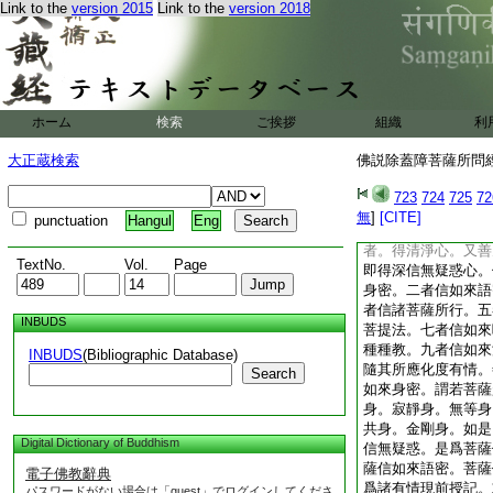
Link to the
version 2015
Link to the
version 2018
謗。而菩薩者畢竟不
何故菩薩於如來教中
發阿耨多羅三藐三菩
袈裟衣。於如來教中
出家。不爲賊難故出
家。不爲怖不活故出
ホーム
検索
ご挨拶
組織
利
尋求善法。近善知識
所聽受正法。聽已修
大正蔵検索
佛説除蓋障菩薩所問經 
由離慢故除顛倒執。
覺正道故得入法性。
723
724
725
72
阿耨多羅三藐三菩提
無
]
[CITE]
punctuation
Hangul
Eng
中不生毀謗。善男子
者。得清淨心。又善
TextNo.
Vol.
Page
即得深信無疑惑心。
身密。二者信如來語
者信諸菩薩所行。五
INBUDS
菩提法。七者信如來
種種教。九者信如來
INBUDS
(Bibliographic Database)
隨其所應化度有情。
Search
如來身密。謂若菩薩
身。寂靜身。無等身
共身。金剛身。如是
Digital Dictionary of Buddhism
信無疑惑。是爲菩薩
薩信如來語密。菩薩
電子佛教辭典
爲諸有情現前授記。
パスワードがない場合は「guest」でログインしてくださ