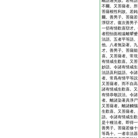
離語過失故。若有語
不爾。又菩薩者。所
菩薩根性利故。若鈍
爾。善男子。菩薩若
淨辯才。復次善男子
一切有情歡喜辯才。
者熙怡面相遠離顰蹙
法語。五者平等語。
他。八者無染著。九
才。善男子。菩薩能
喜。又菩薩者。常現
有情咸生歡喜。又菩
妙語。令諸有情咸生
法語及利益語。令諸
者。常爲有情平等説
又菩薩者。而不自高
諸有情咸生歡喜。又
有情恭敬説法。令諸
者。離諸染著具淨尸
又菩薩者。離諸觸惱
生歡喜。又菩薩者。
語。令諸有情咸生歡
是十種法者。即得一
善男子。菩薩若修十
等爲十。一者非法器