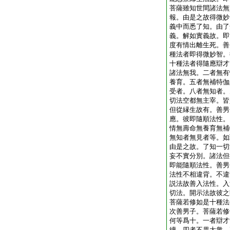
菩薩雖知世間諸法無
報。由是之故得微妙
義中而悉了知。由了
義。解如實義故。即
度有情出離生死。善
種法者即得微妙智。
十種法者得隨應辯才
諸法無我。二者無有
養育。五者無補特伽
受者。八者無知者。
切法空都無主宰。皆
但從縁生故有。善男
應。彼即隨順法性。
情無壽命無養育無補
無知者無見者等。如
由是之故。了知一切
妄不實分別。諸法但
即能隨順法性。善男
法性不相違背。不違
説法故善入法性。入
切法。開示法故彼之
菩薩若修如是十種法
次善男子。菩薩若修
何等爲十。一者辯才
續。四者不畏大衆。