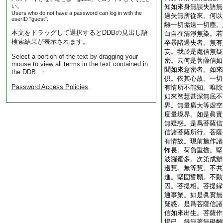
い。
知如來身無誤失語無
Users who do not have a password can log in with the
過失無所從來。何以
userID "guest".
離一切垢遠一切塵。
本文をドラッグして選択するとDDBの見出し語
白自在清淨無染。若
検索結果が表示されます。
卒暴諸過失者。無有
妄。我於是處信無疑
Select a portion of the text by dragging your
密。云何是菩薩信如
mouse to view all terms in the text contained in
聞如來意密者。如來
the DDB. ・
倶。依其心故。一切
Password Access Policies
有情所不能知。唯除
如來智慧甚深無底不
界。無量廣大等虚空
度量境界。如是眞實
無疑惑。是爲菩薩信
信諸菩薩所行。菩薩
有情故。現前施作諸
怖畏。荷負重擔。堅
波羅蜜多。次第成辦
邊慧。無等慧。不共
進。堅固誓願。不動
因。菩提相。菩提縁
通事業。如是眞實無
疑惑。是爲菩薩信諸
信如來出生。菩薩作
場已。得無著無礙離