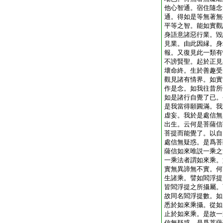
他心智通。宿住隨念
通。得如是等無著無
平等之智。能如實觀
身語意諸惡行業。毀
見業。由此因縁。身
報。又復見此一類有
不謗賢聖。起於正見
壞命終。生於善趣受
觀見諸有情界。如實
作是念。如我往昔所
如是諸行自覺了已。
是我當得願圓滿。我
虚妄。我於是處信無
出生。云何是菩薩信
菩提而能覺了。以自
處信無疑惑。是爲菩
薩信如來唯説一乘之
一乘法者謂如來乘。
實無異諦無不實。何
生諸乘。譬如閻浮提
皆閻浮提之所攝屬。
故同名閻浮提數。如
悉於如來乘攝。從如
止於如來乘。是故一
信無疑惑。是爲菩薩