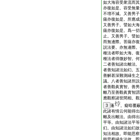
如大海容受衆流而其
亦復如是。容受無量
不増不減。又善男子
薩亦復如是。所應成
又善男子。譬如大海
薩亦復如是。爲一切
止。又善男子。譬如
而無邊際。菩薩亦復
説法要。亦無邊際。
種法者即如大海。復
種法者得微妙智。何
二者善知諸出離法。
者善知諸法如幻。五
善解甚深難測縁生之
議。八者善知諸所説
者善觀眞實智。善男
離乃至善觀眞實智謂
應觀察諸世間相。觀
3
蓬
。癡暗覆
此諸有情云何能得出
離及出離法。由得出
平等。由知諸法平等
幻。由知諸法如幻故
知法相故。即能思察
能思察縁生法故。即