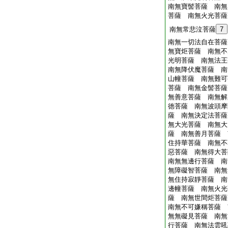
南無寶髻菩薩 南無
菩薩 南無火光菩薩
南無常悲泣菩薩
7
南無一切法自在菩薩
無寶炬菩薩 南無不
光明菩薩 南無法王
南無降伏魔菩薩 南
山幢菩薩 南無難可
菩薩 南無金髻菩薩
無善意菩薩 南無解
徳菩薩 南無波頭摩
薩 南無決定法菩薩
無大光菩薩 南無大
薩 南無善月菩薩 
住持華菩薩 南無不
惡菩薩 南無得大菩
南無無邊行菩薩 南
無障礙智菩薩 南無
無住持寂靜菩薩 南
邊幢菩薩 南無火光
薩 南無世間炬菩薩
南無不可嫌稱菩薩 
無無礙見菩薩 南無
行菩薩 南無法雲吼