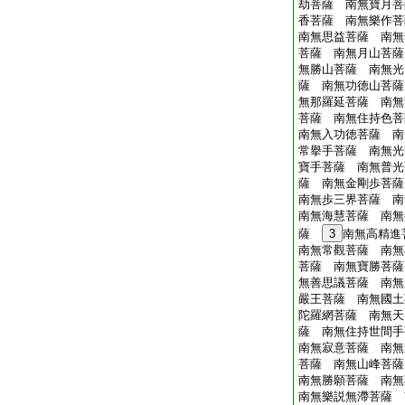
劫菩薩 南無寶月菩
香菩薩 南無樂作菩
南無思益菩薩 南無
菩薩 南無月山菩薩
無勝山菩薩 南無光
薩 南無功徳山菩薩
無那羅延菩薩 南無
菩薩 南無住持色菩
南無入功徳菩薩 南
常擧手菩薩 南無光
寶手菩薩 南無普光
薩 南無金剛歩菩薩
南無歩三界菩薩 南
南無海慧菩薩 南無
薩
3
南無高精
南無常觀菩薩 南無
菩薩 南無寶勝菩薩
無善思議菩薩 南無
嚴王菩薩 南無國土
陀羅網菩薩 南無天
薩 南無住持世間手
南無寂意菩薩 南無
菩薩 南無山峰菩薩
南無勝願菩薩 南無
南無樂説無滯菩薩 