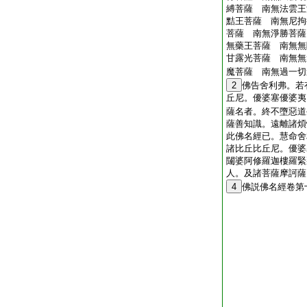
縛菩薩 南無法雲王
黠王菩薩 南無尼拘
菩薩 南無淨勝菩薩
無藥王菩薩 南無無
甘露光菩薩 南無無
魔菩薩 南無過一切
2
佛告舍利弗。若
丘尼。優婆塞優婆夷
薩名者。終不墮惡道
薩善知識。遠離諸煩
此佛名經已。慧命舍
諸比丘比丘尼。優婆
闥婆阿修羅迦樓羅緊
人。及諸菩薩摩訶薩
4
佛説佛名經卷第