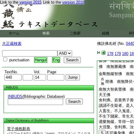
作佛 南無天光佛 
Link to the
version 2015
Link to the
version 2018
上佛 南無娑羅王佛
大慧梁佛 南無須彌
佛 南無寶作佛 南
剛佛 南無賢智不動
無甘露命佛 南無難
ホーム
検索
ご挨拶
組織
利
南無日照佛 南無智
佛 南無彌留山佛 
大正蔵検索
佛説佛名經 (No.
044
山佛 南無大通佛 
無寶圍佛 南無金剛
178
179
180
18
佛 南無大日佛 南
punctuation
Hangul
Eng
勝佛 南無樂堅固佛
佛 南無勝藏佛 
TextNo.
Vol.
Page
金剛無礙智佛 南無
丹
燈佛 南無降伏
施
INBUDS
南無大智眞聲佛 南
天王佛
INBUDS
(Bibliographic Database)
舍利弗。若善男子善
Search
讀誦不生疑者。是人
入畜生。不入鬼道。
不生下賤家。常生天
Digital Dictionary of Buddhism
適樂無礙。常得一切
大涅槃。舍利弗。汝
電子佛教辭典
5
不可嫌身佛 南
パスワードがない場合は「guest」でログインしてくださ