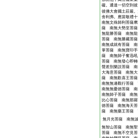
礙。通達一切空到彼
彼佛大會國土莊嚴。
舍利弗。應當敬禮十
南無文殊師利菩薩摩
薩 南無大勢至菩薩
無龍勝菩薩 南無龍
菩薩 南無勝藏菩薩
南無成就有菩薩 南
掌菩薩 南無寶印手
薩 南無師子奮迅吼
菩薩 南無發心即轉
聲差別樂説菩薩 南
大海意菩薩 南無大
薩 南無歡喜王菩薩
南無無邊觀行菩薩 
南無無憂徳菩薩 南
南無師子菩薩 南無
比心菩薩 南無那羅
徳菩薩 南無海天菩
薩 南無藥王菩薩 
無月光菩薩 南無
無智山菩薩 南無聖
菩薩 南無不空見菩