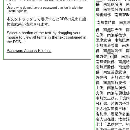
い。
佛 南無稱名佛 南
Users who do not have a password can log in with the
佛 南無聲分勇猛佛
userID "guest".
智善知佛 南無智聚
本文をドラッグして選択するとDDBの見出し語
南無梵勝佛 南無
検索結果が表示されます。
佛 南無淨天佛 南
Select a portion of the text by dragging your
在佛 南無威徳佛 
mouse to view all terms in the text contained in
毘摩意佛 南無毘摩
the DDB. ・
南無無邊聲佛 南無
Password Access Policies
佛 南無深聲佛 南
魔力聲
7
佛 南無
南無普眼佛 南無勝
南無寂勝佛 南無善
佛 南無善寂意佛 
善住佛 南無衆自在
佛 南無衆解脱佛 
山佛 南無法勝佛 
力佛 南無法勇猛佛
南無第二劫八千億同
舍利弗。若善男子善
不入地獄速得三昧
舍利弗。過是佛名無
名人自在聲。汝當歸
七十千萬劫住世。初
那由他千萬菩薩衆集