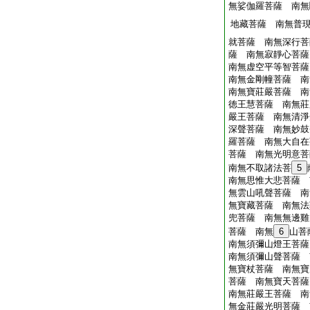
無娑伽羅菩薩 南無
地藏菩薩 南無普
就菩薩 南無深行菩
薩 南無寂靜心菩薩
南無虚空平等智菩薩
南無金剛幢菩薩 南
南無寶莊嚴菩薩 南
徳王慧菩薩 南無莊
嚴王菩薩 南無清淨
深聲菩薩 南無妙鼓
羅菩薩 南無大自在
菩薩 南無光明意菩
南無不取諸法菩
5
南無思惟大悲菩薩 
無雲山吼聲菩薩 南
無寶藏菩薩 南無法
兜菩薩 南無無邊雞
菩薩 南無
6
山菩
南無須彌山燈王菩薩
南無須彌山聲菩薩 
無寶杖菩薩 南無寶
菩薩 南無寶天菩薩
南無莊嚴王菩薩 南
無金莊嚴光明菩薩 