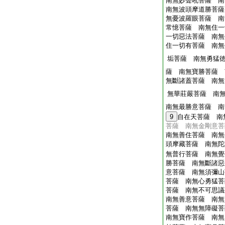
南無妙聲吼菩薩 南
南無波頭摩道勝菩薩
無憂波羅眼菩薩 南
常憶菩薩 南無住一
一切惡法菩薩 南無
住一切有菩薩 南無
垢菩薩 南無勇猛
薩 南無寶勝菩薩 
無斷諸蓋菩薩 南無
無華莊嚴菩薩 南
南無最勝意菩薩 南
9
自在天菩薩 南
菩薩 南無金剛意菩
南無善住菩薩 南無
頭摩藏菩薩 南無陀
無普行菩薩 南無覺
勝菩薩 南無斷諸惡
意菩薩 南無須彌山
菩薩 南無心勇猛菩
菩薩 南無不可思議
南無善意菩薩 南無
菩薩 南無無障礙菩
南無寶作菩薩 南無