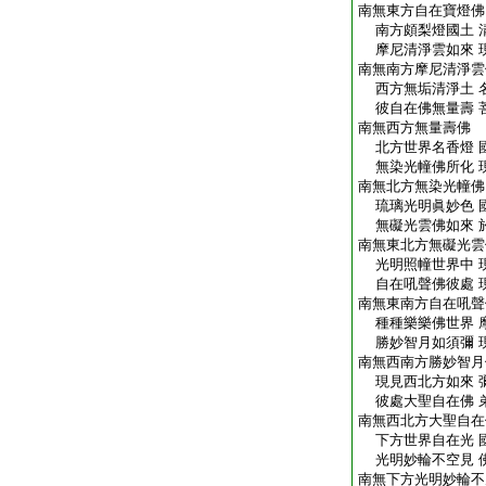
南無東方自在寶燈佛
南方頗梨燈國土 
摩尼清淨雲如來 
南無南方摩尼清淨雲
西方無垢清淨土 
彼自在佛無量壽 
南無西方無量壽佛
北方世界名香燈 
無染光幢佛所化 
南無北方無染光幢佛
琉璃光明眞妙色 
無礙光雲佛如來 
南無東北方無礙光雲
光明照幢世界中 
自在吼聲佛彼處 
南無東南方自在吼聲
種種樂樂佛世界 
勝妙智月如須彌 
南無西南方勝妙智月
現見西北方如來 
彼處大聖自在佛 
南無西北方大聖自在
下方世界自在光 
光明妙輪不空見 
南無下方光明妙輪不