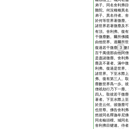
弟子。同名舍利弗目
難陀。何況種種異名
弟子。異名侍者。舍
於何等世界著微塵。
諸世界若著微塵及不
有頂。舍利弗。復有
干微塵數。爾所佛國
由他世界。過爾所世
復過若干微塵
3
數
百千萬億那由他阿僧
是盡諸微塵。舍利弗
塵及不著者。滿中微
利弗。復過是世界。
諸世界。下至水際上
弗。復有第三人。取
塵數世界爲一歩。彼
僧祇劫行乃下一塵。
四人。取彼若干微塵
著者。下至水際上至
於意云何。彼微塵可
也世尊。佛告舍利弗
然彼同名釋迦牟尼佛
同名輸頭檀。城同名
舍利弗目犍連。侍者