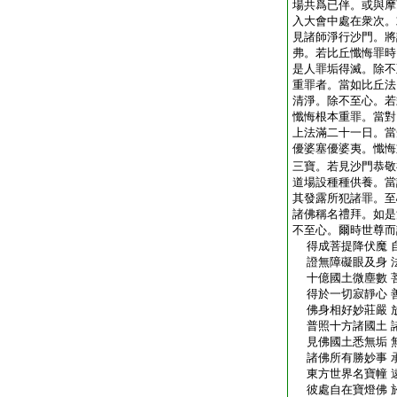
場共爲已伴。或與摩
入大會中處在衆次。
見諸師淨行沙門。將
弗。若比丘懺悔罪時
是人罪垢得滅。除不
重罪者。當如比丘法
清淨。除不至心。若
懺悔根本重罪。當對
上法滿二十一日。當
優婆塞優婆夷。懺悔
三寶。若見沙門恭敬
道場設種種供養。當
其發露所犯諸罪。至
諸佛稱名禮拜。如是
不至心。爾時世尊而
得成菩提降伏魔 
證無障礙眼及身 
十億國土微塵數 
得於一切寂靜心 
佛身相好妙莊嚴 
普照十方諸國土 
見佛國土悉無垢 
諸佛所有勝妙事 
東方世界名寶幢 
彼處自在寶燈佛 