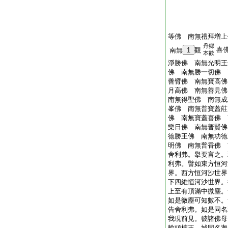
等佛 南無禮拜増上
丹郷
喜
南無
1
觀
本歡
淨勝佛 南無光明王
佛 南無勝一切佛 
善臂佛 南無寶高佛
月高佛 南無善見佛
南無得聖佛 南無成
峯佛 南無普寶蓋莊
佛 南無寶蓋喜佛 
樂日佛 南無普賢佛
徳勝王佛 南無功徳
明佛 南無普香佛 
舍利弗。擧要言之。
利弗。譬如東方恒河
界。西方恒河沙世界
下四維恒河沙世界。
上至有頂滿中微塵。
如是微塵可知數不。
告舍利弗。如是同名
我現前見。彼諸佛母
輸頭檀王。城同名迦