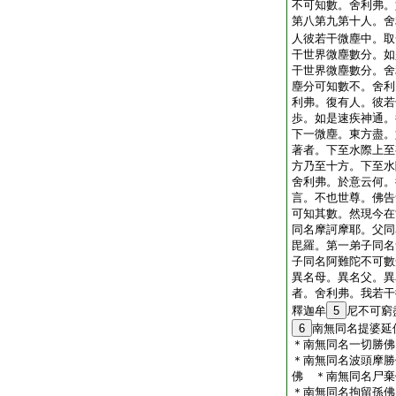
不可知數。舍利弗。
第八第九第十人。舍
人彼若干微塵中。取
干世界微塵數分。如
干世界微塵數分。舍
塵分可知數不。舍利
利弗。復有人。彼若
歩。如是速疾神通。
下一微塵。東方盡。
著者。下至水際上至
方乃至十方。下至水
舍利弗。於意云何。
言。不也世尊。佛告
可知其數。然現今在
同名摩訶摩耶。父同
毘羅。第一弟子同名
子同名阿難陀不可數
異名母。異名父。異
者。舍利弗。我若干
釋迦牟
5
尼不可窮
6
南無同名提婆延
＊南無同名一切勝佛
＊南無同名波頭摩勝
佛 ＊南無同名尸棄
＊南無同名拘留孫佛