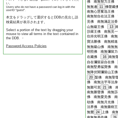
佛 南無智力王佛 
い。
無無邊
11
佛聲藏
Users who do not have a password can log in with the
userID "guest".
南無心慧奮迅王佛 
南無智自在法王佛 
本文をドラッグして選択するとDDBの見出し語
見佛 南無滿足法
検索結果が表示されます。
山無礙王佛
13
Select a portion of the text by dragging your
莎羅王佛 南無見一
mouse to view all terms in the text contained in
住持光明王佛 南無
the DDB. ・
寶法勝佛 南無精進
Password Access Policies
無無礙山佛 南無無
明照佛 南無彌留力
在藏佛
16
南無
自在彌留寂自在佛
南無堅勇猛寶佛 南
無降伏闇彌留山王
20
梨佛 南無聖
佛 南無法平等法身
無難可意
21
佛 
南無勝聲佛 南無莎
佛 南無愛見佛 南
劫佛 南無月光佛
法界佛 南無藥樹王
無覺
24
上佛 南
南無無畏作佛
26