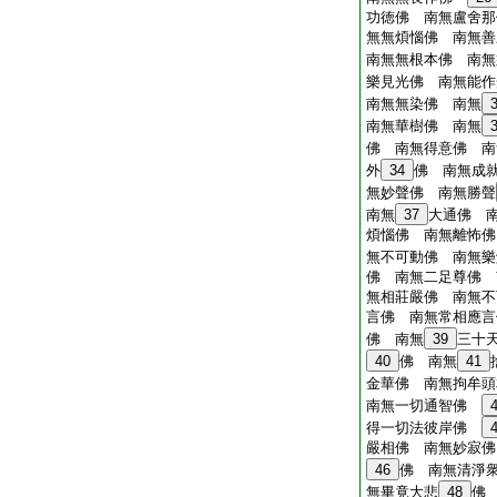
功徳佛 南無盧舍那
無無煩惱佛 南無善
南無無根本佛 南無
樂見光佛 南無能作
南無無染佛 南無
南無華樹佛 南無
佛 南無得意佛 南
外
34
佛 南無成
無妙聲佛 南無勝聲
南無
37
大通佛 
煩惱佛 南無離怖佛
無不可動佛 南無樂
佛 南無二足尊佛 
無相莊嚴佛 南無不
言佛 南無常相應言
佛 南無
39
三十
40
佛 南無
41
金華佛 南無拘牟頭
南無一切通智佛
得一切法彼岸佛
嚴相佛 南無妙寂佛
46
佛 南無清淨
無畢竟大悲
48
佛