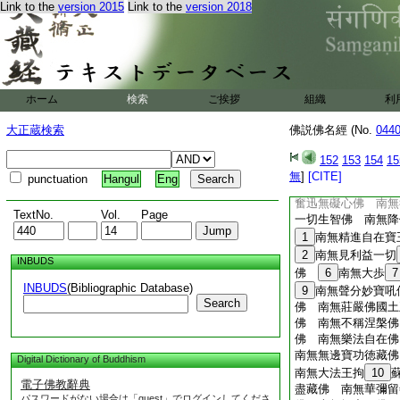
南無
32
興一切相
Link to the
version 2015
Link to the
version 2018
33
南無大毘留
34
佛 南無勝光明佛 
南無栴檀雲王佛 南
南無法増上聲
36
稱佛 南無無垢劫
ホーム
検索
ご挨拶
組織
利
進増上輪佛 南無智
疑佛 南無廣威徳自
大正蔵検索
佛説佛名經 (No.
044
152
153
154
15
無
]
[CITE]
punctuation
Hangul
Eng
奮迅無礙心佛 南無
TextNo.
Vol.
Page
一切生智佛 南無降
1
南無精進自在寶
2
南無見利益一切
INBUDS
佛
6
南無大歩
7
INBUDS
(Bibliographic Database)
9
南無聲分妙寶吼
Search
佛 南無莊嚴佛國土
佛 南無不稱涅槃佛
佛 南無樂法自在佛
南無無邊寶功徳藏佛
Digital Dictionary of Buddhism
南無大法王拘
10
電子佛教辭典
盡藏佛 南無華彌留
パスワードがない場合は「guest」でログインしてくださ