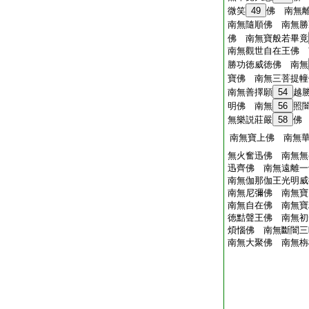
微笑
49
佛 南無
南無隨順佛 南無勝
佛 南無寶般若畢竟
南無觀世自在王佛 
勝功徳威徳佛 南無
寶佛 南無三菩提幢
南無善擇願
54
越
明佛 南無
56
照
無樂説莊嚴
58
佛
南無寶上佛 南無
無火奮迅佛 南無無
迅齊佛 南無遠離一
南無伽那伽王光明威
南無尼彌佛 南無寶
南無自在佛 南無寶
徳黠聲王佛 南無初
煩惱佛 南無斷闇三
南無大聚佛 南無栴