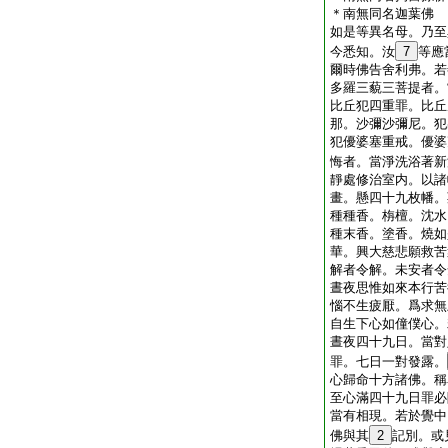
＊南無同名迦葉佛
如是等異名母。乃至
今悉知。汝
7
等應
爾時佛告舍利弗。若
多羅三藐三菩提者。
比丘犯四重罪。比丘
那。沙彌沙彌尼。犯
犯優婆塞重戒。優婆
悔者。當淨洗浴著新
靜處修治室内。以諸
畫。懸四十九枚幡。
種種香。栴檀。沈水
種末香。塗香。燒如
華。興大慈悲願救苦
解者令解。未安者令
晝夜思惟如來本行苦
惱不生疲厭。爲求無
自生下心如僮僕心。
晝夜四十九日。當對
罪。七日一對發露。
心歸命十方諸佛。稱
至心滿四十九日罪必
當有相現。若於覺中
佛與其
2
記別。或