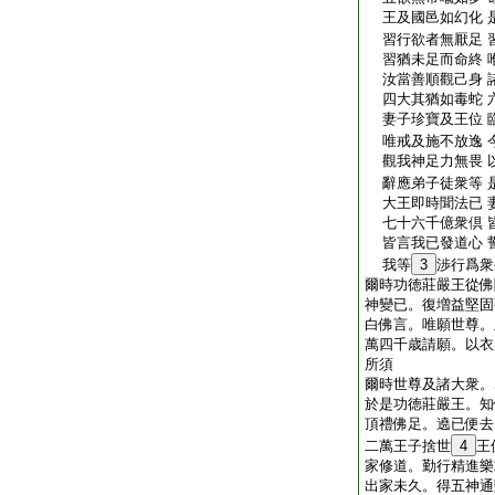
王及國邑如幻化 
習行欲者無厭足 
習猶未足而命終 
汝當善順觀己身 
四大其猶如毒蛇 
妻子珍寶及王位 
唯戒及施不放逸 
觀我神足力無畏 
辭應弟子徒衆等 
大王即時聞法已 
七十六千億衆倶 
皆言我已發道心 
我等
3
渉行爲衆
爾時功徳莊嚴王從佛
神變已。復増益堅固
白佛言。唯願世尊。
萬四千歳請願。以衣
所須
爾時世尊及諸大衆。
於是功徳莊嚴王。知
頂禮佛足。遶已便去
二萬王子捨世
4
王
家修道。勤行精進樂
出家未久。得五神通