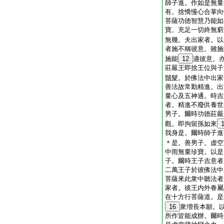
師子進。作如是無量
有。捨憍慢心合掌向
菩薩功徳智慧乃能如
寶。充足一切終無窮
無幾。夫出家者。以
者施不稱彼意。雖施
施能
12
適彼意。
莊嚴王即捨王位與子
鬚髮。於佛法中出家
善法故常勤精進。出
量心及五神通。時吉
者。精進不廢供養世
男子。爾時功徳莊嚴
觀。即拘留孫如來
我身是。爾時師子進
＊是。善男子。虚空
中雨無量珍寶。以是
子。爾時王子吉意者
二萬王子於彼佛法中
菩薩來此衆中聽法者
家者。彼王内外眷屬
在十方行菩薩道。是
16
衆増長本願。
所作皆能成辦。爾時