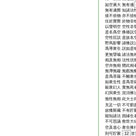
如空廣大 無有邊
無有邊際 知諸法性
彼不依物 亦不捨物
住於實際 於物非物
以聲明空 空性非聲
是名爲空 佛雖説空
空性叵説 是故名空
野馬影響 諸佛説法
爲導衆生 説如是喩
更無譬喩 諸法無相
相及無相 法性倶無
空亦無相 體此相者
無滯無礙 無戲無動
是爲菩薩 不離衆生
如衆生性 是爲菩薩
殺衆幻人 實無死者
幻與衆生 泥洹佛法
無性無相 此大士得
充足一切 不可窮盡
故獲斯藏 不有貯聚
能知諸法 因縁生者
不可思議 救世大仙
空及道心 衆生佛行
則可貯聚
12
非