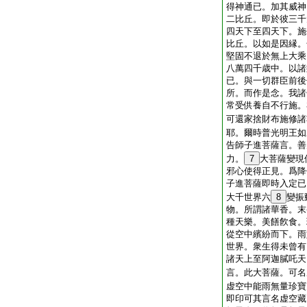
得神通已。加其威神
二比丘。即於彼三千
四天下至四天下。施
比丘。以如是因縁。
堅固不退於無上大乘
八萬四千歳中。以諸
已。與一切群臣前後
所。而作是念。我諸
常受供養自不行施。
可還家捨財布施修諸
耶。爾時普光明王如
告師子進菩薩言。善
力。
7
大菩薩變現
邪心使得正見。爲降
子進菩薩即時入定已
大千世界六
8
變振
物。所謂諸華香。末
種天樂。美饍飮食。
從空中繽紛而下。雨
世界。衆生得未曾有
諸天上至阿迦膩吒天
言。此大菩薩。可名
虚空中能雨無量珍寶
即印可其言名虚空藏