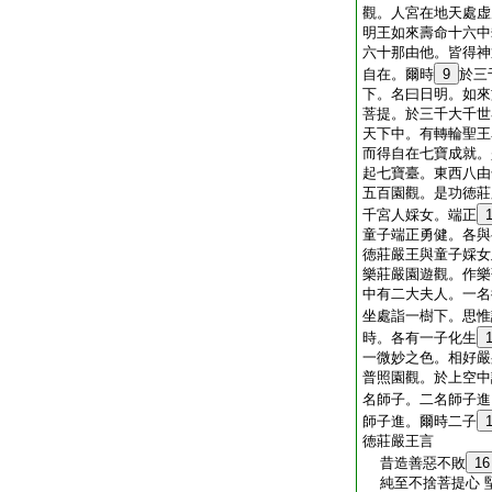
觀。人宮在地天處虚
明王如來壽命十六中
六十那由他。皆得神
自在。爾時
9
於三
下。名曰日明。如來
菩提。於三千大千世
天下中。有轉輪聖王
而得自在七寶成就。
起七寶臺。東西八由
五百園觀。是功徳莊
千宮人婇女。端正
童子端正勇健。各與
徳莊嚴王與童子婇女
樂莊嚴園遊觀。作樂
中有二大夫人。一名
坐處詣一樹下。思惟
時。各有一子化生
一微妙之色。相好嚴
普照園觀。於上空中
名師子。二名師子進
師子進。爾時二子
徳莊嚴王言
昔造善惡不敗
16
純至不捨菩提心 