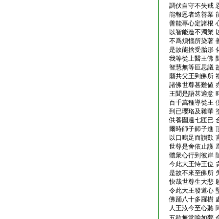
調伏自守不失戒 
能報恩者造善業 
善能專心定諸根 
以智能造不濁業 
不爲煩惱所染著 
是故能捨受胎形 
我等從上醫王佛 
智慧無等叵思議 
願共父王到佛所 
諸佛世尊甚難値 
王聞是語甚適意 
百千萬種導從王 
到已瓔珞及雜華 
供養圍遶七匝已 
爾時師子師子進 
以口嗚足而讃歎 
世尊是舍依止護 
體衆心行到彼岸 
今此大王恃王位 
是故不來至佛所 
快哉世尊生大悲 
令此大王發道心 
佛踊八十多羅樹 
人王汝今至心聽 
五欲無常喩如夢 