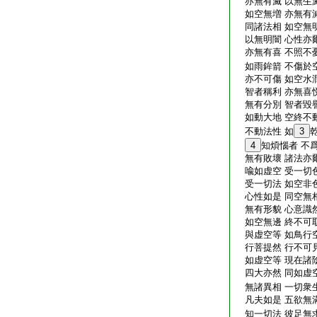
亦無有滅 以無生滅
如空無増 亦無有減
同諸法相 如空無明
以無明闇 心性亦爾
亦無有喜 不照不憂
如雨鉾箭 不傷於
亦不可傷 如空水潤
智者稱利 亦無喜悦
無有分別 智者毀譽
如動大地 空終不動
不動法性 如
3
4
知煩惱者 不
無有敗壞 諸法亦爾
喩如虚空 受一切色
受一切法 如空非色
心性如是 同空無相
無有形貌 心意識然
如空無邊 終不可取
與虚空等 如鳥行空
行菩提然 行不可見
如虚空等 現在諸陰
四大亦然 同如虚空
無諸異相 一切衆生
凡夫如是 五欲無滿
知一切法 彼足無求