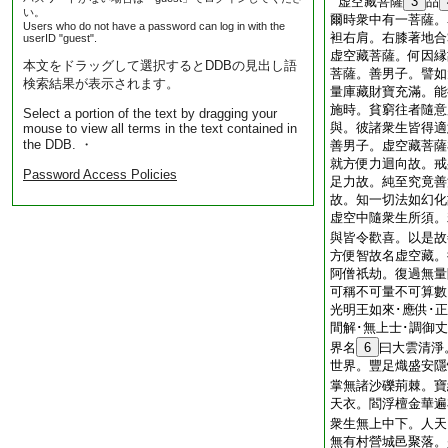
虚空藏菩薩
3
品
い。
爾時衆中有一菩薩。
Users who do not have a password can log in with the
袒右肩。右膝著地合
userID "guest".
虚空藏菩薩。何因縁
本文をドラッグして選択するとDDBの見出し語
菩薩。善男子。譬如
検索結果が表示されます。
量庫藏財寶充滿。能
施時。貧窮往者隨意
Select a portion of the text by dragging your
與。彼諸衆生皆得適
mouse to view all terms in the text contained in
the DDB. ・
善男子。虚空藏菩薩
就方便力迴向故。戒
Password Access Policies
足力故。純至究竟善
故。知一切法如幻化
虚空中隨衆生所須。
與皆令歡喜。以是故
方便智故名虚空藏。
阿僧祇劫。復過無量
可稱不可量不可算數
光明王如來･應供･正
間解･無上士･調御丈
界名
6
曰大雲清淨
世界。豐足熾盛安隱
掌無諸沙礫荊棘。寶
天衣。閻浮檀金華遍
衆生無上中下。人天
無有村營城邑聚落。