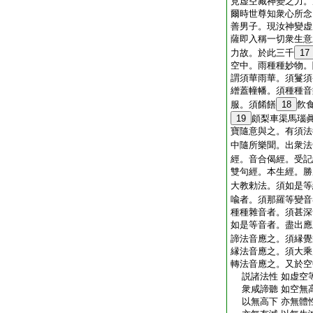
見虚空藏神變之力。
爾時世尊知衆心所念
善男子。現汝神變虚
薩即入稱一切衆生意
力故。於此三千
17
空中。雨種種妙物。
謂須華雨華。須鬘須
繒蓋幢幡。須種種音
服。須餚饍
18
飮
19
頗梨車渠馬瑙
寶隨意與之。有須法
中隨所樂聞。出衆法
經。音合偈經。受記
雙句經。本生經。勝
大教勅法。須如是等
喩者。須那羅等變音
種種雜音者。須甚深
如是等音者。盡出應
諦法音應之。須縁覺
縁法音應之。須大乘
轉法音應之。又於空
説諸法性 如虚空等
衆咸諦聽 如空無高
以無高下 亦無體性