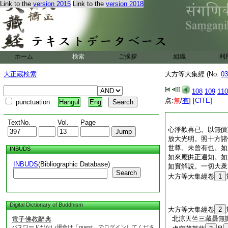
Link to the
version 2015
Link to the
version 2018
ホーム
検索
ご挨拶
組織
利
大正蔵検索
大方等大集經 (No.
03
108
109
110
点:
無
/
有
]
[CITE]
punctuation
Hangul
Eng
TextNo.
Vol.
Page
心淨歡喜已。以無價
放大光明。照十方諸
世尊。未曾有也。如
INBUDS
如來應供正遍知。如
INBUDS
(Bibliographic Database)
如實解説。一切大衆
Search
大方等大集經卷
1
Digital Dictionary of Buddhism
大方等大集經卷
2
北涼天竺三藏曇無
電子佛教辭典
パスワードがない場合は「guest」でログインしてくださ