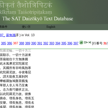
増長地味無毒惡
願説守護奪精氣
1
果味等 強記除患修善行
歸信最勝無上法
云何教化此衆生
希求最上甚深妙
用条件
使い方
English
令諸衆生入大乘
十方菩薩讃佛徳
97_
曇無讖
譯 ) in Vol. 13
雨澤調適苗稼茂
清淨智。此大陀羅尼諸
385
386
387
388
389
390
391
392
393
394
395
396
397
[行番号:
無
/
來今於大衆會前而自
陀羅尼輪。一切十方三
當顯示。一切十方諸來
菩薩能住十方無佛國
此水風摩尼宮陀羅尼
。其國所有非時風熱寒
此陀羅尼故。令彼毒惡
。謂天龍夜叉羅刹阿
摩睺羅伽鳩槃茶餓鬼
單那人非人等乃至禽
。念力善巧樂求正法。
以此陀羅尼力故。彼佛
壽命。増長身色。増長五
安樂。増長無患。増長名
多聞。増長布施。増長慈