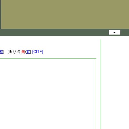
有
] [返り点:
無
/
有
]
[CITE]