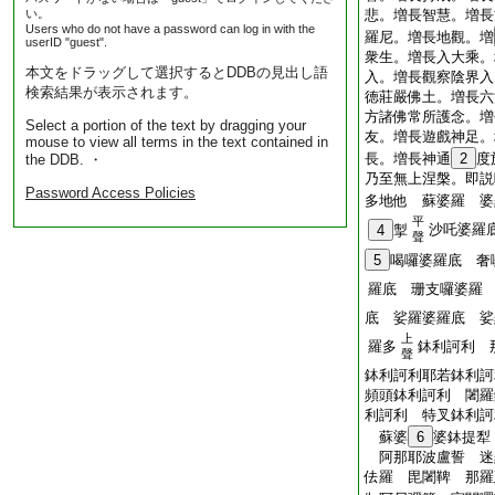
い。
悲。増長智慧。増長
Users who do not have a password can log in with the
羅尼。増長地觀。増
userID "guest".
衆生。増長入大乘。
本文をドラッグして選択するとDDBの見出し語
入。増長觀察陰界入
検索結果が表示されます。
徳莊嚴佛土。増長六
方諸佛常所護念。増
Select a portion of the text by dragging your
友。増長遊戲神足。
mouse to view all terms in the text contained in
長。増長神通
2
度
the DDB. ・
乃至無上涅槃。即説
Password Access Policies
多地他 蘇婆羅 婆
平
沙吒婆羅
4
掣
聲
5
喝囉婆羅底 奢
羅底 珊支囉婆羅
底 娑羅婆羅底 娑
上
羅多
鉢利訶利 
聲
鉢利訶利耶若鉢利訶
頻頭鉢利訶利 闍羅
利訶利 特叉鉢利訶
蘇婆
6
婆鉢提
阿那耶波盧誓 迷
佉羅 毘闍鞞 那羅