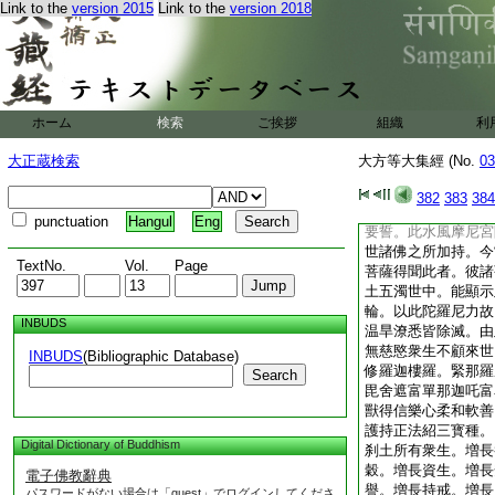
Link to the
version 2015
Link to the
version 2018
令修羅等得淨心 
能除寒熱暴風雨 
10
令食穀藥
1
滅除毒害諸惡見 
或奪精氣多煩惱 
此諸天等於牟尼 
ホーム
検索
ご挨拶
組織
利
顯示趣向菩提道 
大衆雲集果願滿 
大正蔵検索
大方等大集經 (No.
03
云何降伏諸惡龍 
爾時佛告功徳天言。
382
383
384
佛如來時乃説之。如
punctuation
Hangul
Eng
要誓。此水風摩尼宮
世諸佛之所加持。今
TextNo.
Vol.
Page
菩薩得聞此者。彼諸
土五濁世中。能顯示
輪。以此陀羅尼力故
INBUDS
温旱潦悉皆除滅。由
無慈愍衆生不顧來世
INBUDS
(Bibliographic Database)
修羅迦樓羅。緊那羅
Search
毘舍遮富單那迦吒富
獸得信樂心柔和軟善
護持正法紹三寳種。
Digital Dictionary of Buddhism
刹土所有衆生。増長
穀。増長資生。増長
電子佛教辭典
譽。増長持戒。増長
パスワードがない場合は「guest」でログインしてくださ