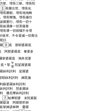
方便。増長三昧。増長陀
1
長樂出世。増長化
増長勝願。増長地地轉
。増長慚愧。増長攝功
波羅蜜行。増長一切十
長値遇佛一切菩薩善
増長壞一切煩惱不令増
於彼岸。不令退減一切善法
呪曰
羅
3
底 那耶婆羅底
底 阿那婆羅底 奢婆多
囉拏婆羅底 鳩牟尼婆
平
 底＊掣
陀娑羅婆羅
聲
羅鉢利訶利 娑羅婆
那耶鉢利訶利 婢毘迦
利蘇婆羅鉢利訶利
鉢利訶利 憩多羅鉢
利 珊尼摩鉢利訶利
犁
7
劬摩耶婆 末陀索谿
羅跋迷 阿羅那求師
延拏婢諶林鞞 憂羅