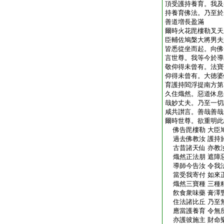
頂受護持養育。我及
持養育佛法。乃至於
善道増長盈滿
爾時火花毘樓勒叉天
臣輔佐鳩槃大將男夫
皆悉從坐而起。向佛
言世尊。我等今於導
敬仰得未曾有。法寶
仰得未曾有。大徳婆
育護持閻浮提南方第
久住熾然。惡道休息
哉妙丈夫。乃至一切
咸共讃言。善哉善哉
爾時世尊。欲重明此
佛告毘樓勒 大臣
過去佛教汝 護持
古昔諸天仙 亦教
熾然正法朋 遮障
導師今告汝 令我
當受我寄付 如來
熾然三寶種 三種
飮食衆味藥 膏澤
住法諸比丘 乃至
應當護養育 令無
亦護彼施主 財命