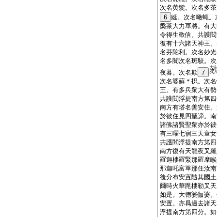
次名黄髮。次名多茶
6
綖。次名噉蠅。
槃茶大力軍將。有大
令得生敬信。共護閻
復有十六諸天神王。
名芬陀利。次名妙光
名多闇次名斑駮。次
夜暮。次名欺
7
次名婆蘇＊抧。次名
王。有多兵衆大有勢
共護閻浮提南方第四
南方有塔名善安住。
於彼住見四聖諦。南
諸佛諸賢聖衆亦於彼
有三曜七宿三天童女
共護閻浮提南方第四
南方復有天龍夜叉羅
羅迦樓羅緊那羅摩睺
那迦吒富單那住汝南
後分布安置隨其國土
爾時火華毘樓勒叉天
如是。大徳婆伽婆。
安置。亦爲過去諸天
浮提南方第四分。如