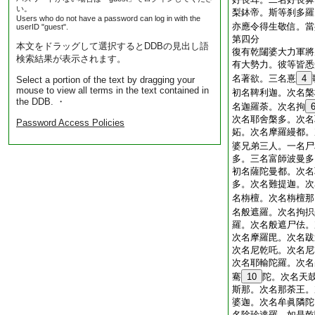
い。
梨鉢帝。斯等刹多羅
Users who do not have a password can log in with the
亦應令得生敬信。當
userID "guest".
第四分
本文をドラッグして選択するとDDBの見出し語
復有乾闥婆大力軍將
検索結果が表示されます。
有大勢力。彼等皆悉
名著欲。三名憙
4
Select a portion of the text by dragging your
mouse to view all terms in the text contained in
初名鞞利迦。次名槃
the DDB. ・
名迦羅荼。次名拘
次名耶舍槃多。次名
Password Access Policies
妬。次名摩羅縵都。
婆兄弟三人。一名尸
多。三名富師波曼多
初名薩陀曼都。次名
多。次名難提迦。次
名栴檀。次名栴檀那
名般遮羅。次名拘抧
羅。次名般遮尸佉。
次名摩羅毘。次名跋
次名尼乾吒。次名尼
次名耶輸陀羅。次名
騫
10
陀。次名天
斯那。次名那荼王。
婆迦。次名牟眞隣陀
名除珍達羅。如是乾