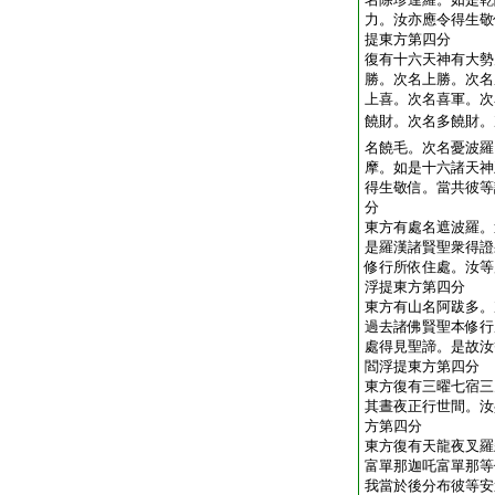
力。汝亦應令得生敬
提東方第四分
復有十六天神有大勢
勝。次名上勝。次名
上喜。次名喜軍。次
饒財。次名多饒財。
名饒毛。次名憂波羅
摩。如是十六諸天神
得生敬信。當共彼等
分
東方有處名遮波羅。
是羅漢諸賢聖衆得證
修行所依住處。汝等
浮提東方第四分
東方有山名阿跋多。
過去諸佛賢聖本修行
處得見聖諦。是故汝
閻浮提東方第四分
東方復有三曜七宿三
其晝夜正行世間。汝
方第四分
東方復有天龍夜叉羅
富單那迦吒富單那等
我當於後分布彼等安