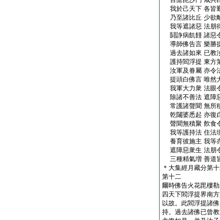
我於己天下 各皆
乃至諸比丘 少欲
我等遮諸惡 法朋
鬪諍病飢饉 諸惡
導師佛告言 樂勝
過去諸如來 已教
護持閻浮提 東方
汝軍及眷屬 亦令
提頭白佛言 唯然
我軍大力衆 法眼
除諸不善法 遮障
常護諸聲聞 無所
乾闥婆悉起 亦復
聲聞無積聚 飮食
我等護持法 住法
養育彼施主 我等
遮障惡衆生 法朋
三種精氣増 善道
＊大集經月藏分第十
第十二
爾時佛告火花毘樓勒
四天下閻浮提界南方
以故。此閻浮提諸佛
持。過去諸佛已曾教