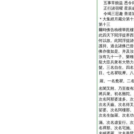
五事常饒益 悉令
正行諸宿曜 星辰
令竭三惡趣 善道
＊大集經月藏分第十
第十三
爾時佛告栴檀華毘樓
此四天下閻浮提界西
何以故。此閻浮提諸
護持。過去諸佛已曾
佛亦復如是。并及汝
汝有九十一子。樂種
龍大臣兵衆有大勢力
髮。三名自在。四名
目。七名瞿耽摩。八
羅。一名鴦瞿。二
名闍叉附。乃至復有
將兵衆。初名難陀。
次名阿那婆達多。次
次名天齒。次名得叉
娑婆。次名阿樓那。
次名生伽羅。次名功
滿。次名虚妄行。次
名禪那。次名宅施。
名睒婆羅。次名善臂