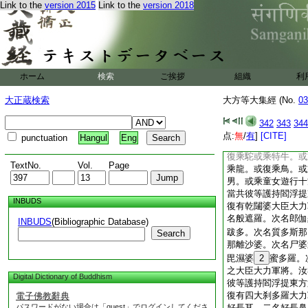
Link to the
version 2015
Link to the
version 2018
樂事悉令休息。何以
常修慈心與善相應離
言。善哉善哉。善男
受養育我所修習諸佛
讃言。善哉善哉
爾時佛告樂勝提頭頼
ホーム
検索
ご挨拶
組織
利
四天下閻浮提中東方
以故。此閻浮提諸佛
大正蔵検索
大方等大集經 (No.
03
持。過去諸佛已曾教
亦復如是。并及汝子
342
343
344
切眷屬。應令敬信護
点:
無
/
有
]
[CITE]
punctuation
Hangul
Eng
樂種種行。彼或乘象
復乘駝或乘特牛。或
TextNo.
Vol.
Page
乘龍。或復乘鳥。或
男。或乘童女遊行十
當共彼等護持閻浮提
INBUDS
復有乾闥婆大臣大力
名般遮羅。次名郎伽
INBUDS
(Bibliographic Database)
跋多。次名質多斯那
Search
那離沙婆。次名尸婆
毘濕婆
2
蜜多羅。
之大臣大力軍將。汝
Digital Dictionary of Buddhism
彼等護持閻浮提東方
復有四大刹多羅大力
電子佛教辭典
パスワードがない場合は「guest」でログインしてくださ
好長耳。二名好長鼻