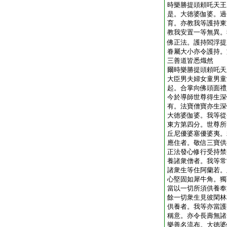
時樂勝提頭頼吒天王
是。大徳婆伽婆。過
育。亦教我等護持東
教我安置一等無異。
佛正法。護持閻浮提
眷屬大小亦令護持。
三善道皆悉熾然
爾時樂勝提頭頼吒天
大臣男夫婦女童男童
起。合掌向佛頭面禮
今於導師世尊得生深
有。法寶僧寶亦生深
大徳婆伽婆。我等從
東方第四分。世尊所
丘尼優婆塞優婆夷。
應住者。敬信三寶供
正法發心修行受持禁
養諸衆僧者。我等常
諸衆生等住阿蘭若。
心堅固如犀牛角。獨
當以一切所須供養奉
餘一切衆生見彼閑林
供養者。我等亦當護
稱意。亦令長壽無諸
樂善名流布。大徳婆