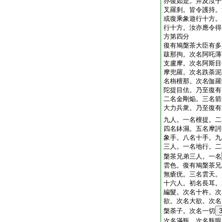
亦復如是。并及汝子
叉羅刹。皆令護持。
或復乘象遊行十方。
行十方。汝亦應令得
方第四分
復有鳩槃茶大臣有多
跋那拘。次名阿吒薄
支盧摩。次名阿斯目
摩兜羅。次名跌荼泥
名栴檀那。次名伽羅
陀提目佉。乃至復有
二名金剛焔。三名箭
大力兵衆。乃至復有
九人。一名檀提。二
四名鉢濕。五名摩訶
象手。八名十手。九
三人。一名地行。二
槃茶兄弟三人。一名
雲色。復有鳩槃茶兄
無瘡疣。三名雲天。
十六人。初名長耳。
編髮。次名十杵。次
欲。次名大欲。次名
槃荼子。次名一切
次名滿瓶。次名瓶眼