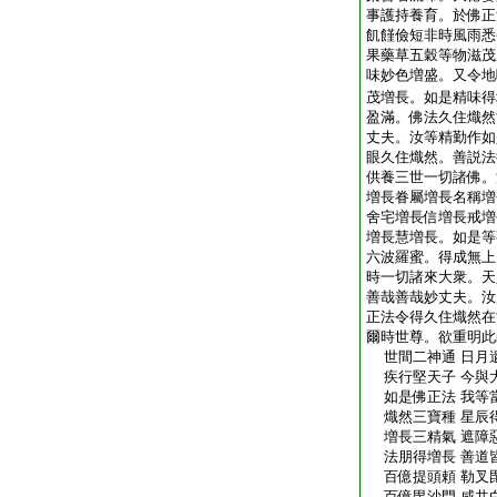
事護持養育。於佛正
飢饉儉短非時風雨悉
果藥草五穀等物滋茂
味妙色増盛。又令地
茂増長。如是精味得
盈滿。佛法久住熾然
丈夫。汝等精勤作如
眼久住熾然。善説法
供養三世一切諸佛。
増長眷屬増長名稱増
舍宅増長信増長戒増
増長慧増長。如是等
六波羅蜜。得成無上
時一切諸來大衆。天
善哉善哉妙丈夫。汝
正法令得久住熾然在
爾時世尊。欲重明此
世間二神通 日月
疾行堅天子 今與
如是佛正法 我等
熾然三寶種 星辰
増長三精氣 遮障
法朋得増長 善道
百億提頭頼 勒叉
百億毘沙門 咸共