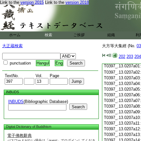
Link to the
version 2015
Link to the
version 2018
T0397_.13.0206c19
T0397_.13.0206c20
T0397_.13.0206c21
T0397_.13.0206c22
T0397_.13.0206c23
T0397_.13.0206c24
ホーム
検索
ご挨拶
組織
利
T0397_.13.0206c25
T0397_.13.0206c26
大正蔵検索
大方等大集經 (No.
03
T0397_.13.0206c27
T0397_.13.0206c28
202
203
204
T0397_.13.0206c29
punctuation
Hangul
Eng
T0397_.13.0207a01
T0397_.13.0207a02
TextNo.
Vol.
Page
T0397_.13.0207a03
T0397_.13.0207a04
T0397_.13.0207a05
INBUDS
T0397_.13.0207a06
T0397_.13.0207a07
INBUDS
(Bibliographic Database)
T0397_.13.0207a08
Search
T0397_.13.0207a09
T0397_.13.0207a10
T0397_.13.0207a11
Digital Dictionary of Buddhism
T0397_.13.0207a12
T0397_.13.0207a13
電子佛教辭典
T0397_.13.0207a14
パスワードがない場合は「guest」でログインしてくださ