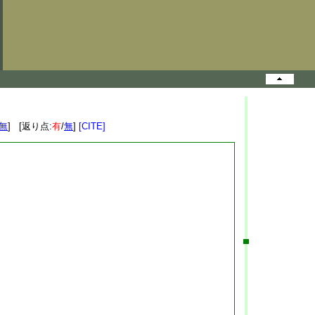
無
] [返り点:
有
/
無
]
[CITE]