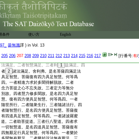
:
樂獨處。二者常樂一心。三者求禪及通。四
:
者求無礙
15
解智。舍利弗。是名菩薩四種禪
:
定具足智慧。菩薩復有四種智慧具足智慧。
:
何等爲四。一者不住斷見。二者不入常見。
:
三者了十二縁。四者忍無我行。舍利弗。是
:
名菩薩修行四慧具足智慧。菩薩復有四擁
用条件
使い方
English
:
護法具足智慧。何等爲四。一者擁護法師如
:
己君主。二者護諸善根。三者將護世間。四
97_
曇無讖
譯 ) in Vol. 13
:
者護利益他
:
舍利弗。是名菩薩四擁護法具足智慧。菩薩
205
206
207
208
209
210
211
212
213
214
215
216
217
[行番号:
有
/
:
復有四滿足法具足智慧。何等爲四。一者説
:
法滿足。二者智慧滿足。三者利
1
益滿足。四
:
者
2
諸法滿足。舍利弗。是名菩薩四滿足法
:
具足智慧。菩薩復有四力具足智慧。何等爲
:
四。一者精進力求於多聞得解脱故。二者
:
念力菩提之心不忘失故。三者定力等無分
:
別故。四者慧力修多聞故。是名四力具足智
:
慧。復有四方便具足智慧。何等爲四。一者
:
隨世所行。二者隨衆生行。三者隨諸法行。四
:
者隨智慧行。是名四方便具足智慧。菩薩復
:
有四道具足智慧。何等爲四。一者諸波羅蜜
:
道。二者助菩提道。三者行八聖道。四者求
:
一切智慧道。是名四道具足智慧。菩薩復有
:
四無厭足行具足智慧。何等爲四。一者樂於
:
多聞無有厭足。二者樂於説法無有厭足。三