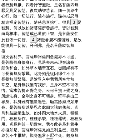
:
者行慧無厭。四者行智無厭。是名菩薩四無
:
厭足具足智慧。復次助智慧者。隨一切衆生
:
心行。隨一切法行。隨布施行。隨持戒忍辱
:
精進禪定智慧行。隨慈悲喜捨行。得具
3
足
:
智慧。何以故如諸菩薩所發起行。皆以智慧
:
而爲根本。智慧成已還依止智。是菩薩安住
:
於智依一切智。
4
諸魔眷屬不能留難。是故
:
能得具一切智。舍利弗。是名菩薩助智無
:
盡
:
復次舍利弗。菩薩摩訶薩四念處亦不可盡。
:
是菩薩觀身修身行。見過去未來現在諸身
:
顛倒和合。如外草木墻壁瓦石。從因縁有不
:
可長養無所繋屬。此身如是從因縁生不可
:
長養無所繋屬。是陰界入中我我所空常無
:
常空。是身無我無有我所。是身不堅不可依
:
怙。當求菩提正覺之身。云何菩提正覺之身。
:
所謂法身。金剛之身不可壞身。堅牢身出三
:
界身。我身雖有無量過患。願當除滅成如來
:
身。是菩薩所以堪忍久處四大諸結焦然。皆
:
爲利益諸衆生故。如外四大地水火風。種種
:
門。種種所作。種種形貌。種種器物。種種所
:
用。皆爲利益一切衆生。我今此身爲利衆生
:
亦復如是。菩薩摩訶薩見如是利益已。觀身
:
衆苦不生厭離。觀身無常不厭生死。觀身無