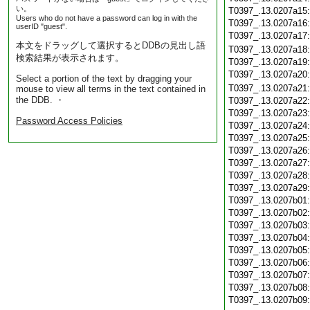
い。
T0397_.13.0207a15
Users who do not have a password can log in with the
T0397_.13.0207a16
userID "guest".
T0397_.13.0207a17
本文をドラッグして選択するとDDBの見出し語
T0397_.13.0207a18
検索結果が表示されます。
T0397_.13.0207a19
T0397_.13.0207a20
Select a portion of the text by dragging your
T0397_.13.0207a21
mouse to view all terms in the text contained in
the DDB. ・
T0397_.13.0207a22
T0397_.13.0207a23
Password Access Policies
T0397_.13.0207a24
T0397_.13.0207a25
T0397_.13.0207a26
T0397_.13.0207a27
T0397_.13.0207a28
T0397_.13.0207a29
T0397_.13.0207b01
T0397_.13.0207b02
T0397_.13.0207b03
T0397_.13.0207b04
T0397_.13.0207b05
T0397_.13.0207b06
T0397_.13.0207b07
T0397_.13.0207b08
T0397_.13.0207b09