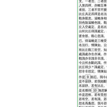
支。一者念。二者捨
入第四禪。亦離五事
者捨。三者不苦不樂
比丘具足四禪是名法
觀身厭患。遠離身相
別色陰遠離色陰。觀
丘入空處定。是名比
云何比丘得識處定。
婆舍那。觀心意識。
已。得遠離是三種受
名法行。憍陳如。云
有比丘觀三世空。知
處識處亦生亦滅。作
觀識亦非識非非識。
今云何永斷此識。作
比丘得少＊識處定。
想非非想定。憍陳如
作是
9
順忍。我今
是不寂靜。若我能斷
名寂靜。若有比丘。
是名獲得
10
無想
作是思惟。若有受想
若有空。若有識。若
想名爲麁想。我今若