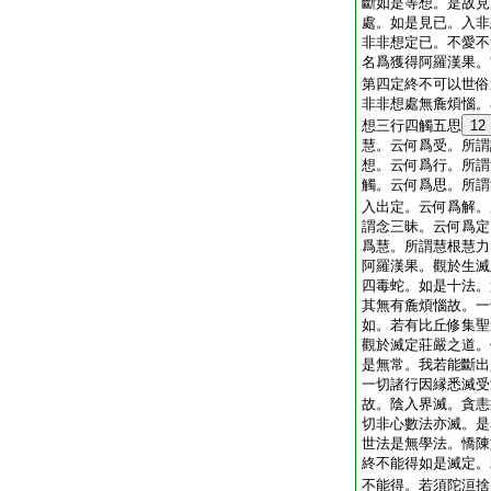
斷如是等想。是故見
處。如是見已。入非
非非想定已。不愛不
名爲獲得阿羅漢果。
第四定終不可以世俗
非非想處無麁煩惱。
想三行四觸五思
12
慧。云何爲受。所謂
想。云何爲行。所謂
觸。云何爲思。所謂
入出定。云何爲解。
謂念三昧。云何爲定
爲慧。所謂慧根慧力
阿羅漢果。觀於生滅
四毒蛇。如是十法。
其無有麁煩惱故。一
如。若有比丘修集聖
觀於滅定莊嚴之道。
是無常。我若能斷出
一切諸行因縁悉滅受
故。陰入界滅。貪恚
切非心數法亦滅。是
世法是無學法。憍陳
終不能得如是滅定。
不能得。若須陀洹捨