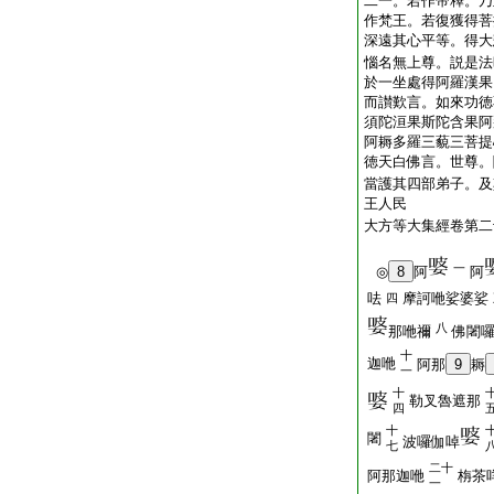
二一。若作帝釋。乃
作梵王。若復獲得菩
深遠其心平等。得大
惱名無上尊。説是法
於一坐處得阿羅漢果
而讃歎言。如來功徳
須陀洹果斯陀含果阿
阿耨多羅三藐三菩提
徳天白佛言。世尊。
當護其四部弟子。及
王人民
大方等大集經卷第二
一
◎
8
阿
阿
呿
摩訶咃娑婆娑
四
八
那咃禰
佛闍
十
迦咃
阿那
9
耨
一
十
勒叉魯遮那
四
十
闍
波囉伽啅
七
二十
阿那迦咃
栴茶
一