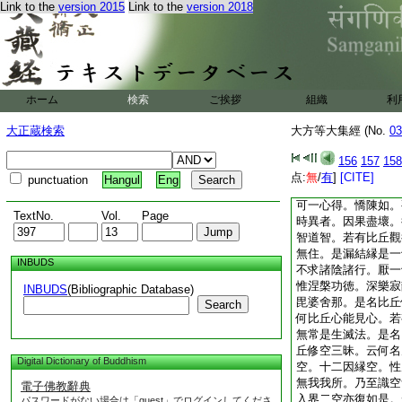
Link to the
version 2015
Link to the
version 2018
心心得空解脱門。若
得遠離一切煩惱。無
遠離見於心心得無相
得遠離有漏之心。得
切有爲諸行無有決定
入於定聚。若言觀察
ホーム
検索
ご挨拶
組織
利
是義不然。何以故。
現在無常。三世觀異
大正蔵検索
大方等大集經 (No.
03
是故一切異觀性不決
有四梯
9
橙。若言
156
157
158
有是處。登初橙時亦
点:
無
/
有
]
[CITE]
punctuation
Hangul
Eng
四橙亦不名一。憍陳
可一心得。憍陳如。
TextNo.
Vol.
Page
時異者。因果盡壞。
智道智。若有比丘觀
無住。是漏結縁是一
INBUDS
不求諸陰諸行。厭一
惟涅槃功徳。深樂寂
INBUDS
(Bibliographic Database)
毘婆舍那。是名比丘
Search
何比丘心能見心。若
無常是生滅法。是名
丘修空三昧。云何名
Digital Dictionary of Buddhism
空。十二因縁空。性
無我我所。乃至識空
電子佛教辭典
入界二空亦復如是。
パスワードがない場合は「guest」でログインしてくださ