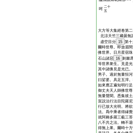
二十
呵
五
大方等大集經卷第二
北涼天竺三藏曇無
虚空目分
15
第十
爾時世尊。即放眉間
佛世界。日月星宿珠
石山諸惡
16
刺棘
等世界衆生。見是光
其中諸佛見是光已。
男子。過於無量恒河
曰娑婆。具足五滓。
如來應正遍知明行足
御丈夫天人師佛世尊
無量聲聞。悉集彼土
宣説法行法目陀羅尼
行已放大光明。將欲
法。爲中乘者得縁覺
就阿耨多羅三藐三菩
八不共之法。轉不退
得無上果。爾時十方