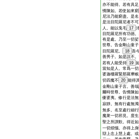
亦不能得。若有具足
憍陳如。若使如來窮
尼法乃能窮盡。是名
是法目陀羅尼者不可
人。能以兎毛
17
目陀羅尼所有功徳。
有是處。乃至一切娑
世尊。告金剛山童子
目陀羅尼。
18
吾
善男子。如是説不。
若有人能受持
19
當知是人。常爲一切
婆迦樓羅緊那羅摩睺
切四魔不
20
能得
金剛山童子言。善哉
爾時世尊。告憍陳如
優婆夷。修行是法無
寂靜。無有行處無濁
無多。名至處行細行
魔衆一切邪見。度生
聖之所讃歎。得近如
一切煩惱。亦得上身
辯上念上慧上處。或