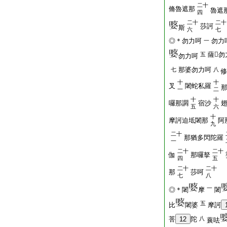
二十
脩魯遮那
魯遮
四
二十
二十
莎訶
斯
六
七
◎＊勿力呵
勿力
一
薩𡖐
五
勿力呵
那婆勿力呵
七
八
十
十
叉
闍蛇私羅
一
二
十
十
囉那讇
宿沙
五
六
十
摩訶迫坻闍那
阿
九
二十
那猶多閃陀羅
一
二十
二十
伽
那囉拏
四
五
二十
二十
那
莎呵
七
八
一
◎＊闍
摩
闍
五
比
闍婆
摩訶
菩
12
陀
八
蘘呿