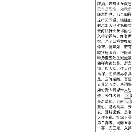
陳如。若有比丘觀息
已作是思惟。如我所
隨意即見。乃至四禪
丘得天耳通。憍陳如
觀息出入已次第觀聲
云何法行比丘得他心
入得初禪時。修奢摩
智。乃至四禪亦復如
命智。憍陳如。若有
時獲得眼通。得眼通
時乃至五陰生滅無量
四禪亦復如是。所言
禪。疾大疾。住大住
爲禪。初禪者亦名具
足。云何遠離。言遠
者具足五支。所謂覺
如心覺大覺思惟大思
覺。云何名觀。
3
是名爲觀。云何
5
至心。是名爲喜。云
安。受於樂觸。是名
大住不亂。於縁不謬
第二禪者。同離五事
一喜二安三定。入第