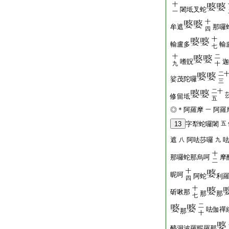
十
闍坻叉蛇
一
十
牟遮
那囉
四
十
輸盧多
輸
七
十
二
嗜貺
迦
九
十
二
娑茂陀囉
三
二十
修留坻
五
◎＊阿羅摩
阿羅
一
13
字犁蛇囉闍
五
遮
阿呿莎囉
八
九
十
那囉蛇那烏呵
摩
二
十
昵呵
阿蛇
利
四
十
斫啾那
那
那
七
二
呿伽禪
那
十
醯濕波羅昵羅那