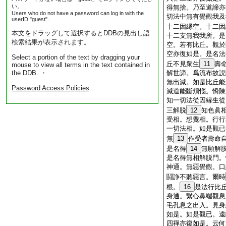
い。
得無捨。乃至道諦亦
Users who do not have a password can log in with the
切法中無有覺觀我及
userID "guest".
十二因縁空。十二因
本文をドラッグして選択するとDDBの見出し語
十二支無我我所。是
検索結果が表示されます。
空。若有比丘。觀於
空亦復如是。是名法
Select a portion of the text by dragging your
丘不見衆生
11
壽
mouse to view all terms in the text contained in
the DDB. ・
解世諦。爲流布故説
無出滅。如是比丘能
Password Access Policies
滅道能斷煩惱。憍陳
知一切法從因縁生從
三解脱
12
知色眞
受相。想覺相。行行
一切法相。如是觀已
無
13
作受者壽命
是名得
14
無願解
是名得無相解脱門。
神通。無惡覺觀。口
鬪諍不聽惡言。爾時
根。
16
是法行比
身通。繋心鼻端觀息
毛孔息之出入。見身
如是。如是觀已。遠
四禪亦復如是。云何