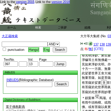
若欲離
4
於惡怱
Link to the
version 2015
Link to the
version 2018
若有値遇諸如來 
如來大士利衆生 
欲摧一切諸魔衆 
佛爲五滓諸衆生 
如來今欲大授記 
ホーム
検索
ご挨拶
是偈音聲周遍而聞。
組織
利
菩薩阿羅漢等。悉往
大正蔵検索
大方等大集經 (No.
03
至十方無量世界淨土
處。一切衆生悉來聚
137
138
139
瓔珞三昧。入三昧已
点:
有
/
無
]
[CITE]
punctuation
Hangul
Eng
嚴。猶如
8
未來遍
尊光明淨妙。衆生樂
TextNo.
Vol.
Page
淨穢等土有無佛處一
見如來淨妙光明。亦
十方一一方面。無量
INBUDS
此娑婆世界王舍大城
無量菩薩。如是菩薩
INBUDS
(Bibliographic Database)
有菩薩於娑婆
9
世
Search
有菩薩於此世界雨眞
菩薩於此世界雨妙瓔
＊頗梨車
馬瑙。
Digital Dictionary of Buddhism
有雨牛頭栴檀。或雨
電子佛教辭典
佛。或有菩薩以眞實
パスワードがない場合は「guest」でログインしてくださ