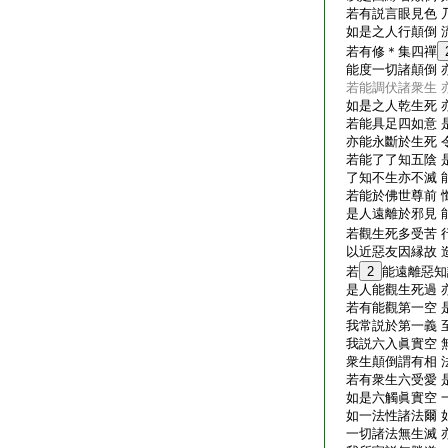
若有説言眼見色 
如是之人行顛倒 
若有修＊集四禪
能度一切諸顛倒 
若能調伏諸衆生 
如是之人乾生死 
若能具足四如意 
亦能永斷於生死 
若能了了知五陰 
了知不生亦不滅 
若能於佛世尊前 
是人遠離於邪見 
若觀生死多受苦 
以近惡友因縁故 
若
2
能遠離惡知
是人能觀生死過 
若有能觀第一空 
我常説於第一義 
我説六入眞實空 
衆生顛倒謂有相 
若有衆生六受愛 
如是六觸眞實空 
如一法性諸法爾 
一切諸法無生滅 