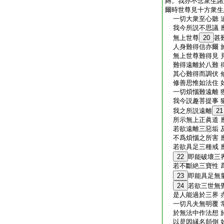
縛。我亦不念衆生諸
爾時世尊見十方衆生
一切大衆至心聽 
我今所説不思議 
無上世尊
20
甚
人身難得信亦爾 
無上世尊難得見 
難得遠離於八難 
其心難得而調伏 
修善思惟如法住 
一切煩惱難遠離 
我今説趣菩提事 
我之所説遠離
21
所示無上正眞道 
若欲遠離三惡垢 
不爲煩惱之所害 
若欲具足三種戒 
22
即能破壞三
若不斷絶三寶性 
23
即能具足無
24
若欲三世無
是人能過於三界 
一切凡夫無明覆 
於無法中作法想 
以是因縁名顛倒 