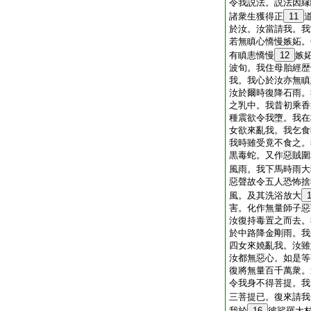
令我説法。説法因縁
諸衆生獲得正
11
於汝。汝當請我。我
若無瞋心憍慢嫉妬。
有瞋恚憍慢
12
嫉
波旬。我住母胎經歴
我。我心於汝亦無瞋
汝於爾時復降石雨。
之乳中。我昔初乘香
種震欲令我墮。我在
女欲來亂我。我乞食
我時雖受竟不食之。
黒毒蛇。又作惡賊圍
風雨。我下馬時雨大
惡聲故令五人恐怖捨
風。及其洗浴放大
害。化作無量師子惡
汝復持毒置之而去。
於中路降金剛雨。我
四女來嬈亂我。汝雖
汝都無惡心。如是等
復將無量百千萬衆。
令我身不得菩提。我
三菩提已。復來請我
我於
16
彼娑羅大