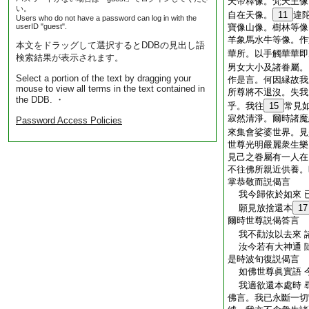
天帝釋像。梵天王像
い。
自在天像。
11
違
Users who do not have a password can log in with the
userID "guest".
寶像山像。樹林等像
羊象馬水牛等像。作
本文をドラッグして選択するとDDBの見出し語
華所。以手觸華華即
検索結果が表示されます。
男女大小及諸眷屬。
Select a portion of the text by dragging your
作是言。何因縁故我
mouse to view all terms in the text contained in
所尊將不退沒。失我
the DDB. ・
乎。我往
15
常見
寂然清淨。爾時諸魔
Password Access Policies
來集會娑婆世界。見
世尊光明嚴麗衆生樂
見己之眷屬有一人在
不往佛所親近供養。
掌恭敬而説偈言
我今歸依於如來 
願見放捨還本
17
爾時世尊説偈答言
我不勸汝以去來 
汝今若有大神通 
是時波旬復説偈言
如佛世尊眞實語 
我適欲還本處時 
佛言。我已永斷一切