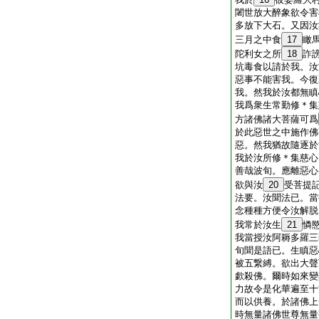
闍世放大醉象欲令害
多放下大石。又因汝
三月之中食
17
瞰
陀利女之所
18
詐
坑毒食以請於我。汝
惡事不能害我。今復
我。然我於汝都無瞋
我爲衆生常勤修＊集
方諸佛諸大菩薩可爲
於此惡世之中施作佛
惡。然我猶故隨逐於
我於汝所修＊集慈心
善哉波旬。應離惡心
欲與汝
20
受菩提
法要。汝聞法已。當
念種種方便令汝解脱
我常於汝生
21
憐
我當授汝阿耨多羅三
旬聞是語已。生瞋惡
被五繋縛。欲出大聲
歔殺佛。爾時如來變
力故令是化華遍至十
而以供養。於諸佛上
時無量諸佛世尊無量