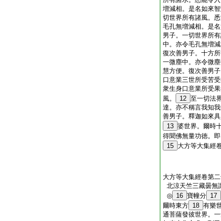
増減相。是名如來智
切世界所有諸風。悉
毛孔無増減相。是名
男子。一切世界所有
中。亦令毛孔無増減
復次善男子。十方所
一微塵中。亦令微塵
慧方便。復次善男子
口意業三世所受苦受
衆生身口意業所受果
風。
12
至一切法
達。亦不稱言我知我
善男子。釋迦如來具
13
婆世界。爾時
得聞佛無量功徳。即
15
大方等大集經
大方等大集經卷第二
北涼天竺三藏曇無
◎
16
寶幢分
17
爾時東方
18
有樂
通菩薩發彼世界。一