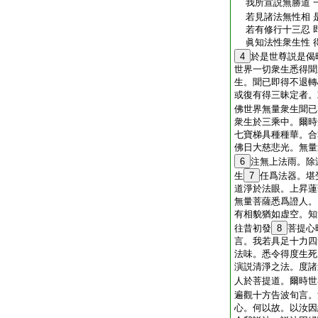
我所宣説無勝道 
若見諸法無性相 
若有修行十三忍 
眞知法性衆生性 
4
於是世尊説是偈
世界一切衆生悉得聞
生。聞已即得不退轉
或復有得三昧定者。
佛世界無量衆生聞已
衆生於三乘中。爾時
七寶梯具種種華。合
佛日大慈悲光。無量
6
注無上法雨。除
生
7
任爲法器。堪
道淨於法眼。上昇蓮
無量菩薩悉爲證人。
有相貌猶如虚空。知
往昔初發
8
菩提心
言。我若具足十力四
法味。悉令得度生死
演説清淨之法。度諸
人於菩提道。爾時世
遍觀十方告波旬言。
心。何以故。以汝因