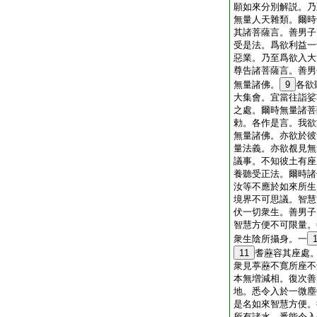
願如來分別解説。乃
無量人天雜類。爾時
其諸菩薩言。善男子
受是法。爲欲利益一
惡業。乃至爲欲入大
尊告諸菩薩言。善男
無量諸佛。
9
各欲
大集會。宜當往詣娑
之處。爾時無量諸菩
勅。各作是言。我欲
無量諸佛。亦欲於彼
量法義。亦欲覩見無
議事。不知彼土有座
養聽受正法。爾時諸
汝等不應於如來所生
境界不可思議。智慧
伏一切衆生。善男子
智慧方便不可限量。
衆生陰所攝身。一
11
耆藶容其座處
衆見葶藶不寛所座不
本無増減相。復次善
地。悉令入於一微塵
是名如來智慧方便。
所有諸水。悉能令入