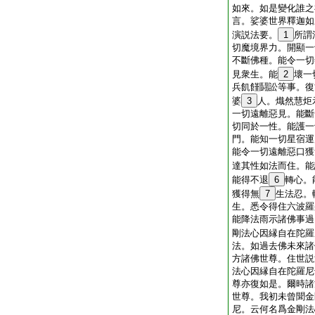
如來。如是變化誰之
言。娑婆世界釋迦如
演説法要。
1
所謂
切魔境界力。開顯一
不斷佛種。能令一切
見衆生。能
2
壞一
兵飢饉鬪訟等事。復
婆
3
人。熾然慧炬
一切遠離惡見。能斷
切同於一性。能護一
門。能知一切星宿運
能令一切遠離惡口獲
達其性如法而住。能
能得不退
6
轉心。
獲得無
7
生法忍。
生。悉令得住六波羅
能降法雨示諸佛事過
剛法心因縁自在陀羅
法。如過去佛未來諸
方諸佛世尊。住世説
法心因縁自在陀羅尼
尊亦復如是。爾時諸
世尊。我初未曾聞金
尼。云何名爲金剛法