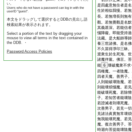
い。
是四處意無住者是名
Users who do not have a password can log in with the
生於相似我慢。若無
userID "guest".
長。若無増長則無有
本文をドラッグして選択するとDDBの見出し語
觀。若無覺觀是名默
検索結果が表示されます。
其義甚深。若能信者
惱障礙。即能受持過
Select a portion of the text by dragging your
mouse to view all terms in the text contained in
法藏。是大船師導師
the DDB. ・
養三世諸佛。是名佛
不久當得淨印三昧。
Password Access Policies
渡衆生於生死海。世
諸魔伴黨。佛言。菩
能
6
壞破魔衆不求
四種魔。一者陰魔。
四者天魔。善男子。
人則能破壞陰魔。若
則能壞煩惱魔。若見
能破壞死魔。若除憍
子。若知苦者能壞陰
若證滅者則壞死魔。
次善男子。若見一切
見諸法眞實無常壞煩
無我能壞死魔。若見
魔。復次善男子。菩
時迴向菩提能壞陰魔