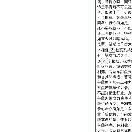
無上菩提心時。聞諸
怖是事實難不可思議
何。如師子子。雖復
不也世尊。菩薩摩訶
聞衆生行亦復如是。
雖小畏乾薪不。不也
無上菩提心已。得智
如來今以非喩爲喩。
乾薪。結期七日當大
木種種
3
枝葉悉共
有一親友而語之言。
多
4
求援助。彼薪
時火答言。彼怨雖多
利弗。菩薩摩訶薩亦
和合其勢熾盛。菩薩
菩薩摩訶薩有二種力
菩薩若無煩惱力者。
不能知衆生行處。亦
菩薩以煩惱力遍遊諸
薩行於方便。舍利弗
發心者亦復如是。舍
量千萬億數。不能障
薩亦復如是。雖有煩
菩薩智光。舍利弗。
大毒。菩薩智慧亦復