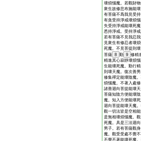
壞煩惱魔。若觀財物
衆生故修悲布施能壞
有菩薩不爲我見受持
有貪受持淨戒壞煩惱
失受持淨戒能壞死魔
悉持淨戒。受持淨戒
若有菩薩不見我忍我
見衆生有修忍者壞煩
死魔。不見菩提則壞
菩薩
8
勤
9
修精
精進其心寂靜壞煩惱
生能壞死魔。勤行精
則壞天魔。復次善男
修集禪定能壞陰魔。
煩惱魔。不著入處修
諸善迴向菩提能壞天
菩薩知陰方便能壞陰
魔。知入方便能壞死
迴向菩提能壞天魔。
觀一切法皆是空相能
是無相壞煩惱魔。觀
死魔。具是三法迴向
男子。若有菩薩觀身
魔。觀受受處不覺不
不覺不著能壞死魔。