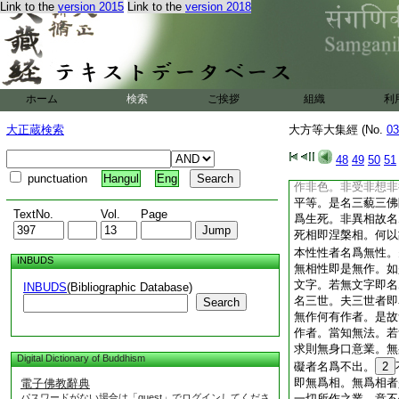
Link to the
version 2015
Link to the
version 2018
薩皆悉平等。無垢無
微妙難明不可喩説。
生不滅不破不壞不繋
闇故。不可思議無垢
訟修集慈故。不覺不
如虚空故。世尊。觀
ホーム
検索
ご挨拶
組織
利
善男子。譬如有人欲
亦爾。欲得是定當大
大正蔵検索
大方等大集經 (No.
03
法。何以故。世間之
切有爲識爲種子。此
48
49
50
51
故。而此三昧非眼識
punctuation
Hangul
Eng
作非色。非受非想非
平等。是名三藐三佛
TextNo.
Vol.
Page
爲生死。非異相故名
死相即涅槃相。何以
本性性者名爲無性。
INBUDS
無相性即是無作。如
文字。若無文字即名
INBUDS
(Bibliographic Database)
名三世。夫三世者即
Search
無作何有作者。是故
作者。當知無法。若
求則無身口意業。無
Digital Dictionary of Buddhism
礙者名爲不出。
2
即無爲相。無爲相者
電子佛教辭典
パスワードがない場合は「guest」でログインしてくださ
一切所作之業。意不