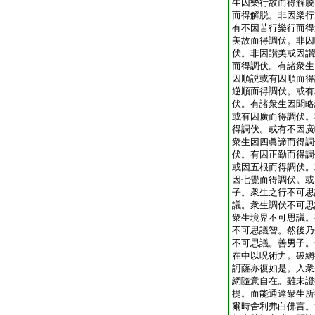
生因樂行故而得解脱
而得解脱。非因樂行
有不因苦行樂行而得
美故而得調伏。非因
伏。非因讃美或因讃
而得調伏。有諸衆生
因順説或有因順而得
逆順而得調伏。或有
伏。有諸衆生因聞略
或有因廣而得調伏。
得調伏。或有不因廣
衆生因四眞諦而得調
伏。有因正勤而得調
或因五根而得調伏。
因七覺而得調伏。或
子。衆生之行不可思
議。衆生調伏不可思
衆生境界不可思議。
不可思議智。然後乃
不可思議。善男子。
在中以呪術力。破網
訶薩亦復如是。入衆
網隨意自在。雖未證
提。而能通達衆生所
爾時舍利弗白佛言。