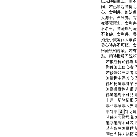
已見轉輪聖王。則不
爾。若已發起菩提之
心。舍利弗。如餘處
大海中。舍利弗。聲
從菩薩寶出。舍利弗
不名王。菩薩摩訶薩
不名佛。舍利弗。譬
如是小寶能作大事多
發心時亦不可輕。舍
訶薩説如是喩。若有
樂。爾時世尊即説頌
若欲證得於佛道 
勤修無上信心者 
若修淨印三昧者 
無量世中淨其心 
佛所得道非身業 
無爲眞實性亦爾 
佛道無對不可見 
非是一切諸情根 
非相非陰非入界 
非知非
4
知之境
諸佛大悲難思議 
無字無聲不可説 
若有衆生無量世 
聞已即得大福徳 