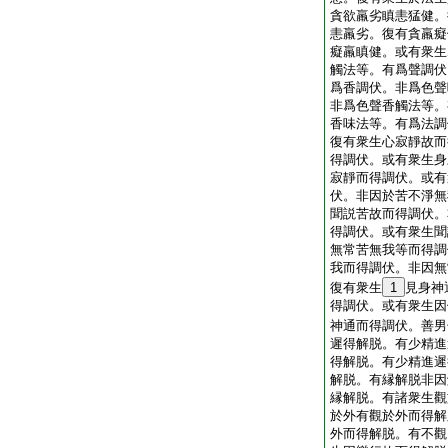
貪欲羸劣瞋恚猛健。
恚羸劣。復有貪羸癡
癡羸瞋健。或有衆生
觸法等。有爲聲調伏
爲香調伏。非爲色聲
非爲色聲香觸法等。
香味法等。有爲法調
復有衆生心寂靜故而
得調伏。或有衆生身
寂靜而得調伏。或有
伏。非因於苦不淨無
聞説苦故而得調伏。
得調伏。或有衆生聞
無常苦無我等而得調
我而得調伏。非因無
復有衆生
1
見身神
得調伏。或有衆生因
神通而得調伏。善男
遲得解脱。有少精進
得解脱。有少精進遲
解脱。有縁解脱非因
縁解脱。有諸衆生觀
於外有觀於外而得解
外而得解脱。有不觀