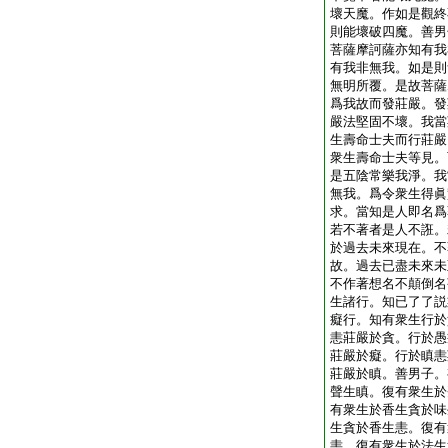
壞天魔。作如是觀終
則能壞破四魔。善男
菩薩摩訶薩亦知有我
有我非無我。如是則
無明所覆。是故菩薩
爲我故而發莊嚴。發
嚴法堅固不壞。我當
生壽命士夫而行莊嚴
衆生壽命士夫等見。
是五陰常樂我淨。我
無我。爲令衆生得眞
求。當知是人即名爲
若不著者是人不誑。
於過去未來現在。不
故。過去已盡未來未
不作著想名不顛倒名
生諸行。知已了了説
癡行。知有衆生行於
恚莊嚴於貪。行於愚
莊嚴於癡。行於瞋恚
莊嚴於瞋。善男子。
聲生瞋。復有衆生於
有衆生於香生貪於味
生貪於香生恚。復有
恚。復有衆生於法生