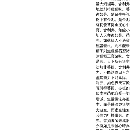
量大煩惱毒。舍利弗
地差別得種種味。菩
復如是。隨衆生根説
樹下有金泥。是金泥
薩初發菩提金泥心中
寶。舍利弗。如餘小
切人天亦復如是。悉
弗。如薄福人不遇寶
種諸善根。則不能發
蔗子則無種種石蜜諸
無種種三寶諸味。舍
是言。天下所有無非
法無非菩提。舍利弗
力。不能遮障日月之
盡其勢力不能遮障。
利弗。如色界天宮殿
薩所得菩提。亦復如
如虚空悉能容受一切
増減。無量佛法亦復
求。而是佛法亦無増
力遊空。而虚空性無
其信力行於佛智。而
弗。譬如陶師未成器
亦復如是未發心時亦