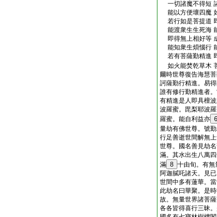
一切諸魔不得短 
能以方便壞四魔 
若行如是菩提道 
能渡衆生生死海 
即得無上相好等 
能知衆生煩惱行 
若有菩薩勤精進 
如火能焚乾草木 
爾時世尊復告海慧菩
訶薩勤行精進。易得
誰有修行勤精進者。
有精進是人即具檀波
波羅蜜。毘梨耶波羅
羅蜜。能自利益亦
量劫有佛世尊。號勤
行足善逝世間解無上
世尊。國名善見劫名
滿。其水出生八萬四
滿
8
十由旬。有無
阿迦膩吒諸天。見已
世間中多有蓮華。當
此劫名曰華聚。是時
故。無量世界諸菩薩
各各皆得喜行三昧。
國多有七寶林樹樓閣