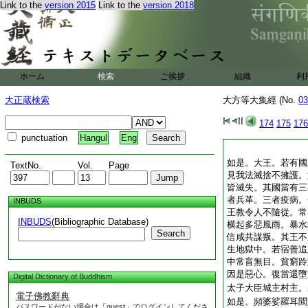
Link to the
version 2015
Link to the
version 2018
ホーム
検索
ご挨拶
組織
利
大正蔵検索
大方等大集經 (No.
03
174
175
176
punctuation
Hangul
Eng
如是。大王。若有國
TextNo.
Vol.
Page
見我法滅捨不擁護。
皆滅失。其國當有三
者兵革。三者疫病。
INBUDS
王教令人不隨從。常
INBUDS
(Bibliographic Database)
横起多惡風雨。暴水
Search
信咸共謀叛。其王不
生地獄中。若宿善追
中常盲無目。貧窮跉
因是惡心。復當還墮
Digital Dictionary of Buddhism
太子大臣城主村主。
電子佛教辭典
如是。頻婆娑羅耳聞
パスワードがない場合は「guest」でログインしてくださ