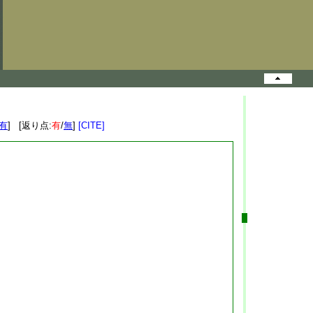
有
] [返り点:
有
/
無
]
[CITE]