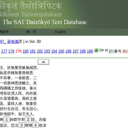
用条件
使い方
English
97_
曇無讖
譯 ) in Vol. 00
177
178
179
180
181
182
183
184
185
186
187
188
189
[行番号:
無
/
主。於無量世修施戒慧。
如是所種無量善根悉
不祥事。一者穀貴。二
一切善神悉捨離之。其
爲隣國之所侵嬈。暴火
増長吹漂人民。内外親
久當遇重病。壽終之後
及。還得人身。無量世
跰行乞自活。常生惡心。
於地獄中。如王夫人。
將
1
帥郡守宰
2
臣。亦復
是語。悲泣
3
哽咽
4
收涙