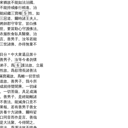
來猶故不能如法治國。
不能持戒修行精進。治
能紹繼三寶種
5
性。如
三惡道。爾時諸王夫人。
將帥郡守宰官。皆白佛
世。要當勤心守護佛法。
衣服飮食臥具醫藥。治
言。善男子。汝等若能
三世諸佛。亦得無量不
目分＊中大衆還品第十
善男子。汝等今者勿懷
弟子。爲
6
護法故。立嚴
性故。爲欲増長諸善法
滿寶藏故。爲離一切苦煩
道故。善男子。我今所
成就得聲聞乘。一切縁
。一切菩薩。具足成滿
。善男子。是經能離諸
不善法。能滅身口意不
果報。若有善男子善女
供養十方諸佛。爾時娑
口同音而作是言。善哉
是大法聚。今得聞之。
是法。爲護法故不惜身