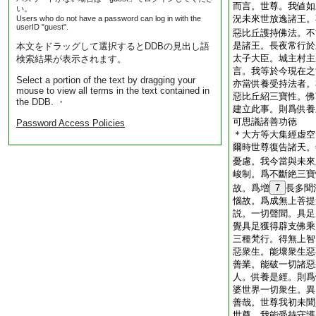
而言。世尊。我値如
い。
況未來世放逸諸王。
Users who do not have a password can log in with the
userID "guest".
惡比丘護持佛法。不
是諸王。長夜常行於
本文をドラッグして選択するとDDBの見出し語
太子大臣。城主村主
検索結果が表示されます。
言。我等於今現在之
Select a portion of the text by dragging your
亦當供養受持法者。
mouse to view all terms in the text contained in
惡比丘紹三寶性。佛
the DDB. ・
建立此事。則爲供養
可思議諸善功徳
Password Access Policies
＊大方等大集經虚空
爾時世尊復告諸天。
憂慮。我今當與未來
峻制。爲不斷絶三寶
故。爲増
7
長多聞
惱故。爲成無上菩提
説。一切聲聞。具足
覺具足獲得辟支佛乘
三種梵行。得無上智
惡衆生。能壞衆生惡
善業。能破一切諸惡
人。供養是經。則爲
婆世界一切衆生。異
善哉。世尊我初未聞
世尊。我能受持守護