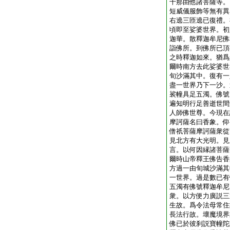
千那由他諸菩薩等。
短威儀服飾等無有異
右遶三匝遶已復禮。
頃即至娑婆世界。初
迦華。散釋迦牟尼佛
詣佛所。到佛所已頂
之時釋迦如來。猶爲
爾時南方去此娑婆世
旬沙滿其中。復有一
盡一世界乃下一沙。
裟幢具足五濁。佛號
遍知明行足善逝世間
人師佛世尊。今現在
摩訶薩名曰香象。仰
僧祇菩薩摩訶薩衆從
見北方有大光明。見
言。以何因縁諸菩薩
爾時山帝釋王佛告香
方過一由旬城沙滿其
一世界。過是數已有
五濁有佛號釋迦牟尼
衆。以方便力廣説三
生故。爲令法母常住
長法行故。壞魔境界
佛已於彼刹説寶幢陀