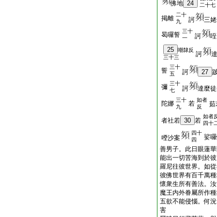
佛地
24
二十七
二十
掲離
訶
三姥
九
三十
曷囉誓
訶
咥
一
25
嘲隸反
訶
三十三
三十
誓
訶
27
五
三十
彌
訶
達麼徒
七
三十
如者
陀娜
若
茹
九
反
如者
者社若
30
若
四十
四十
娑囉
㖶沙案
四
善男子。此日眼蓮華
能出一切苦海到於彼
羅尼往彼世界。如從
彼佛世界有百千萬種
懷衆生所有善法。汝
魔王内外眷屬所作種
五欲不能侵惱。何況
害