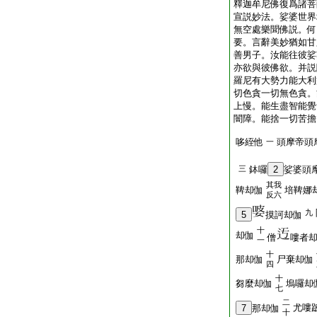
釋迦牟尼佛復爲諸菩
宣説妙法。娑婆世界
無空處樂聞佛説。何
要。言辭美妙猶如甘
善男子。汝能往彼娑
亦欲與彼佛欲。并説
羅尼有大勢力能大利
切色貪一切無色貪。
上慢。能生盡智能覺
闇障。能捨一切苦擔
哆絰他
頭摩帝頭
一
三
鉢囉
2
娑婆頭
其我
鞞却伽
培鞞娜
反六
九
5
摸訶却伽
十
却伽
僧
嘍者
一
十
那却伽
尸棄却伽
四
十
芻麼却伽
塢囉却
七
二
尤嘍
7
那却伽
十