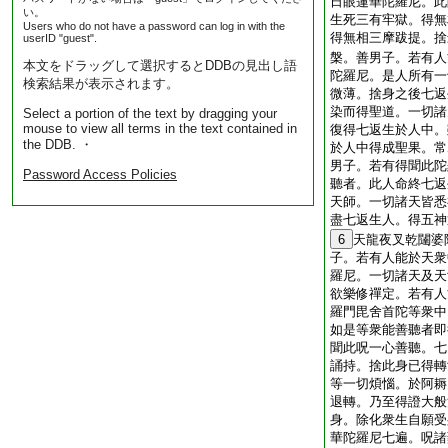
日眼蓮華陀羅尼。此
い。
生死三有牢獄。得無
Users who do not have a password can log in with the
得無相三摩跋提。捨
userID "guest".
槃。善男子。若有人
本文をドラッグして選択するとDDBの見出し語
陀羅尼。是人所有一
検索結果が表示されます。
微薄。捨身之後七返
染而得聖道。一切諸
Select a portion of the text by dragging your
mouse to view all terms in the text contained in
復得七返生於人中。
the DDB. ・
於人中得成聖果。常
男子。若有得聞此陀
Password Access Policies
聽者。此人命終七返
天師。一切諸天皆悉
盡七返生人。得五神
6
天龍夜叉乾闥婆
子。若有人能於天衆
羅尼。一切諸天及天
欲樂修禪定。若有人
羅門毘舍首陀等衆中
如是等衆能善聽者即
聞此呪一心善聽。七
誦持。捨此身已得轉
等一切煩惱。於阿耨
退轉。乃至得證大般
身。除化衆生自願受
華陀羅尼七遍。呪諸