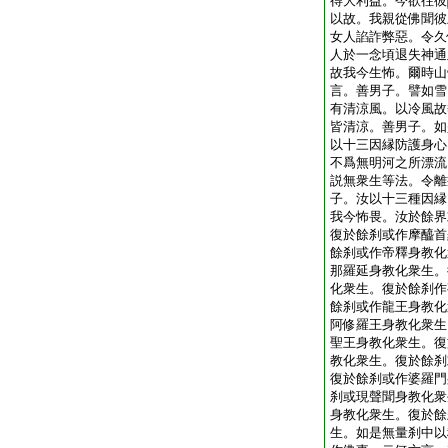
得大利益。今欲往彼
以故。我親從佛聞彼
女人諂詐弊惡。令久
人於一念頃退失神通
故我今生怖。爾時山
言。善男子。譬如雪
有清涼風。以冷風故
皆清涼。善男子。如
以十三因縁防護身心
不爲無明河之所漂流
説無衆生等法。令離
子。汝以十三種因縁
我今怖畏。汝於餘界
復於餘刹或作摩醯首
餘刹或作帝釋身教化
那羅延身教化衆生。
化衆生。復於餘刹作
餘刹或作龍王身教化
阿修羅王身教化衆生
聖王身教化衆生。復
教化衆生。復於餘刹
復於餘刹或作婆羅門
刹或現聲聞身教化衆
身教化衆生。復於餘
生。如是無量刹中以