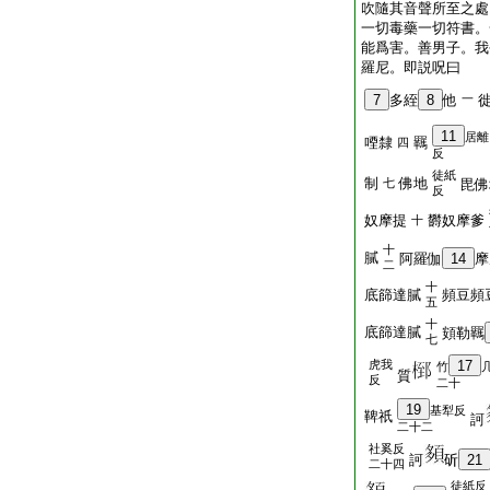
吹隨其音聲所至之處
一切毒藥一切符書。
能爲害。善男子。我
羅尼。即説呪曰
7
多絰
8
他
一
11
居離
㖶隸
羈
四
反
徒紙
制
佛地
七
毘佛
反
奴摩提
欝奴摩爹
十
十
膩
阿羅伽
14
摩
二
十
底篩達膩
頻豆頻
五
十
底篩達膩
頞勒羈
七
虎我
17
竹
質
反
二十
19
基犁反
鞞祇
訶
二十二
社奚反
訶
斫
21
二十四
徒紙反