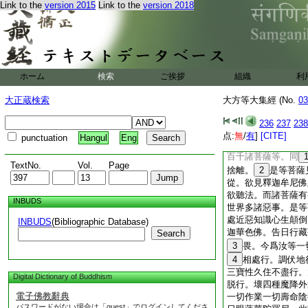
Link to the
version 2015
Link to the
version 2018
薩默然不答。爾時世
故默然。如是三問然
如是。我於彼刹爲欲
羅詰。彼諸衆生皆
世尊。我於無量阿僧
作種種身。或於餘刹
ホーム
検索
ご挨拶
組織
利
作炎摩･兜率･化樂
餘刹。或作龍王･阿
大正蔵検索
大方等大集經 (No.
03
王･摩睺羅王如是等
支佛身。或作人王･
236
237
238
身･女人身･童男身
点:
無
/
有
]
[CITE]
punctuation
Hangul
Eng
生身･餓鬼身･地獄
百千諸菩薩等。同
TextNo.
Vol.
Page
捨離。
2
是等菩薩
從。欲見釋迦牟尼佛
欲聽法。而諸菩薩有
INBUDS
世界多諸惡事。是等
處近惡知識心生顛倒
INBUDS
(Bibliographic Database)
迦華色佛。告日行藏
Search
3
畏。今爲汝等一
4
相處行。調伏地
三寶性久住不盡行。
Digital Dictionary of Buddhism
脱行。壞四種魔降外
電子佛教辭典
一切作業一切壽命陰
パスワードがない場合は「guest」でログインしてくださ