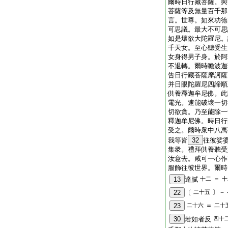
爾時日行藏菩薩。與
菩薩等及無量百千那
言。世尊。如來功徳
可思議。最大不可思
如是壞欲大陀羅尼。
千天女。至心聽受生
女身得男子身。於阿
不退轉。爾時瞻波迦
告日行藏菩薩摩訶薩
并日眼陀羅尼四諦順
供養釋迦牟尼佛。此
電光。速能破壞一切
切欲貪。乃至能除一
釋迦牟尼佛。時日行
受之。爾時衆中八萬
我等皆
32
往彼娑
集衆。禮拜供養聽受
汝意去。咸可一心作
服飾往彼世界。爾時
＝
13
達膩
十二
十
〕－
22
〔
二十五
＝
23
二十六
二十
30
若如者反
四十