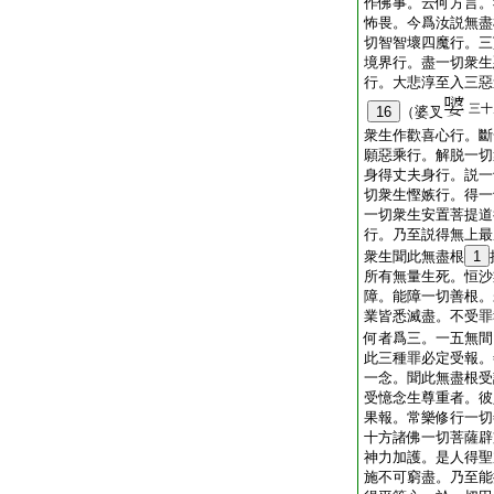
作佛事。云何方言。
怖畏。今爲汝説無盡
切智智壞四魔行。三
境界行。盡一切衆生
行。大悲淳至入三惡
三十
16
（婆叉
衆生作歡喜心行。斷
願惡乘行。解脱一切
身得丈夫身行。説一
切衆生慳嫉行。得一
一切衆生安置菩提道
行。乃至説得無上最
衆生聞此無盡根
1
所有無量生死。恒沙
障。能障一切善根。
業皆悉滅盡。不受罪
何者爲三。一五無間
此三種罪必定受報。
一念。聞此無盡根受
受憶念生尊重者。彼
果報。常樂修行一切
十方諸佛一切菩薩辟
神力加護。是人得聖
施不可窮盡。乃至能