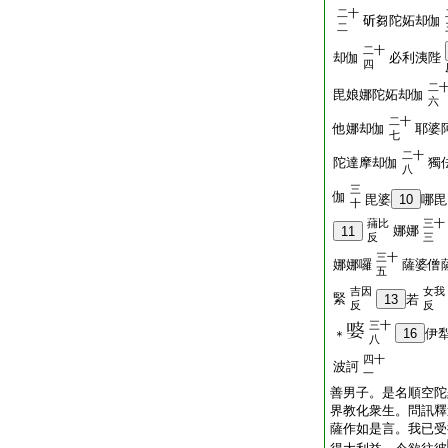
二十
斫芻陀妬却伽
二
二十
却伽
必利洟陛
四
二
毘娘娜陀妬却伽
六
二十
他娜却伽
耶婆
七
二十
陀達摩却伽
獨
八
三
伽
毘婆
10
哪毘
十
蒱比
三十
娜娜
11
反
三
三十
娜娜囉
薩婆僧
五
吉因
女我
緊
13
若
反
反
三十
16
伊
＊
八
四十
波訶
一
善男子。是名順空陀
界教化衆生。問訊釋
薩作如是言。我已受